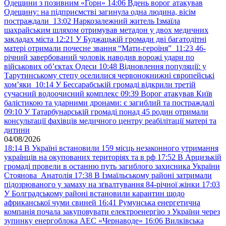
Одещини з позивним «Горн»
14:06
Вдень ворог атакував
Одещину: на підприємстві загинула одна людина, вісім
постраждали
13:02
Наркозалежний житель Ізмаїла
шахрайським шляхом отримував метадон у двох медичних
закладах міста
12:21
У Буджацькій громади дві багатодітні
матері отримали почесне звання “Мати-героїня”
11:23
46-
річний завербований чоловік наводив ворожі удари по
військових обʼєктах Одеси
10:48
Відновлення популяції: у
Тарутинському степу оселилися червонокнижні європейські
хом’яки
10:14
У Бессарабській громаді відкрили третій
сучасний водоочисний комплекс
09:39
Ворог атакував Київ
балістикою та ударними дронами: є загиблий та постраждалі
09:10
У Татарбунарській громаді понад 45 родин отримали
консультації фахівців медичного центру реабілітації матері та
дитини
04/08/2026
18:14
В Україні встановили 159 місць незаконного утримання
українців на окупованих територіях та в рф
17:52
В Арцизькій
громаді провели в останню путь загиблого захисника України
Стоянова Анатолія
17:38
В Ізмаїльському районі затримали
підозрюваного у замаху на зґвалтування 84-річної жінки
17:03
У Болградському районі встановили карантин щодо
африканської чуми свиней
16:41
Румунська енергетична
компанія почала закуповувати електроенергію з України через
зупинку енергоблока АЕС «Чернаводе»
16:06
Вилківська