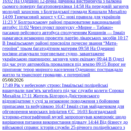
16:02
На Одещині 12-річна дівчинка вистрибнула з балкона
сьомого поверху багатоповерхівки
14:58
На передовій загинув
молодий захисник з Болградської громади Кишлали Михайло
14:09
Тимчасовий захист у ЄС: нові правила для українців
11:23
У Болградському районі працюватиме вакцинальний
автобус
11:02
Через пункт пропуску «Мирне – Табаки»
пасажир рейсового автобуса сполученням Кишинів — Ізмаїл
намагався незаконно провезти партію лікарських засобів
10:17
В Ізмаїльському районі присвоїли почесне звання “Мати-
героїня” трьом багатодітним матерям
09:58
На Одещині
росіяни атакували торговельне судно, завантажене
українською пшеницею: загинув член екіпажу
09:44
В Одесі
під час руху автомобіль провалився під землю
09:15
Ворог не
припиняє терор мирного населення Одещини: постраждало
житло та транспорт громадян, є потерпілий
05/08/2026
17:49
Рік у небесному строю: Ізмаїльські поліцейські
вшанували пам’ять загиблого під час служби колеги Сороки
Михайла
17:11
Житель Білгород-Дністровського
відповідатиме у суді за незаконне поводження з бойовими
припасами та вибухівкою
16:47
Ізмаїл став майданчиком для
обговорення морських ініціатив ЄС
16:03
Болградський
історико-етнографічний музей запропонував компроміс щодо
вирішення питання використання підвалу
14:44
Від бізнесу до
військової справи: історія служби 25-річного поліцейського з