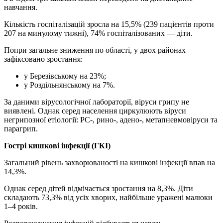
навчання.
Кількість госпіталізацій зросла на 15,5% (239 пацієнтів проти
207 на минулому тижні), 74% госпіталізованих — діти.
Попри загальне зниження по області, у двох районах
зафіксовано зростання:
у Березівському на 23%;
у Роздільнянському на 7%.
За даними вірусологічної лабораторії, віруси грипу не
виявлені. Однак серед населення циркулюють віруси
негрипозної етіології: РС-, рино-, адено-, метапневмовіруси та
парагрип.
Гострі кишкові інфекції (ГКІ)
Загальний рівень захворюваності на кишкові інфекції впав на
14,3%.
Однак серед дітей відмічається зростання на 8,3%. Діти
складають 73,3% від усіх хворих, найбільше уражені малюки
1–4 років.