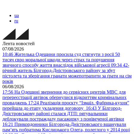
ua
ru
Лента новостей
07/08/2026
10:46
Жителька Одещини просила суд стягнути з росії 50
тисяч євро моральної шкоди через страх та порушення
звичного способу життя внаслідок військової агресії
09:34
42-
річний житель Білгород-Дністровського району за збут
пістолета та зберігання гранати можепотрапити за ґрати на сім
років
06/08/2026
17:56
На Одещині звернення до сервісних центрів МВС для
перереєстрації автівок обернулися відкриттям кримінальних
проваджень
17:24
Реалізація проєкту “Ізмаїл. Фабрика-кухня”
перейшла до етапу укладення договору
16:43
У Білгород-
Дністровському районі сталася ДТП: рятувальники
деблокували постраждалу пасажирку з понівеченої автівки
16:21
Прикордонники Білгорода-Дністровського вшанували
пам’ять побратима Кислицького Олега, полеглого у 2014 році