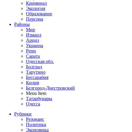
Криминал
Экология
Образование
Персона
Районы
Мир
Измаил
Арциз
Украина
Рени
Сарата
Одесская обл.
Болград
Тарутино
Бессарабия
Килия
Белгород-Днестровский
Menu Item
Татарбунары
Одесса
Рубрики
Резонанс
Политика
Экономика