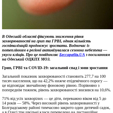
В Одеській області фіксують зниження рівня
захворюваності на грип та ГРВІ, однак кількість
госпіталізацій продовжує зростати. Водночас із
потеплінням в регіоні активізувалася сезонна небезпека —
укуси кліщів. Про це повідомляє
Бессарабія.UA
з посиланням
на Одеський ОЦКПХ МОЗ.
Грип, ГРВІ та COVID-19: загальний спад і зони зростання
Загальний показник захворюваності становить 277,7 на 100
тисяч населення, що на 42,2% нижче епідемічного порогу —
це відповідає звичайному фоновому рівню. Порівняно з
попереднім тижнем, рівень захворюваності знизився на 10,6%.
71% від усіх захворілих — це діти, переважно віком від 5 до
14 років — 58%. Через високий рівень захворюваності у
Болградському районі тимчасово закрито один дитячий садок,
а в Одесі три шкільні класи переведено на дистанційне