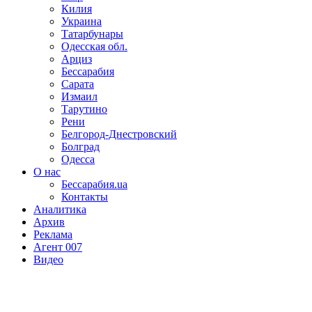
Килия
Украина
Татарбунары
Одесская обл.
Арциз
Бессарабия
Сарата
Измаил
Тарутино
Рени
Белгород-Днестровский
Болград
Одесса
О нас
Бессарабия.ua
Контакты
Аналитика
Архив
Реклама
Агент 007
Видео