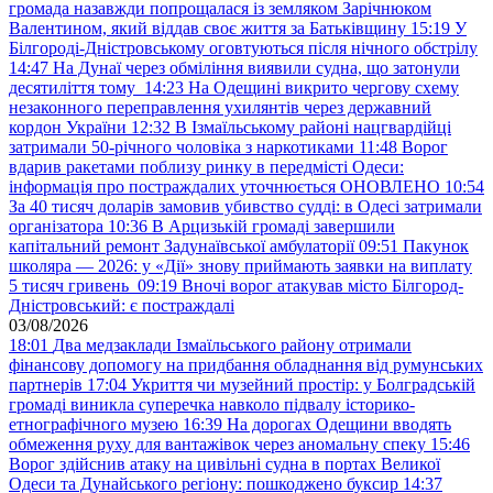
громада назавжди попрощалася із земляком Зарічнюком
Валентином, який віддав своє життя за Батьківщину
15:19
У
Білгороді-Дністровському оговтуються після нічного обстрілу
14:47
На Дунаї через обміління виявили судна, що затонули
десятиліття тому
14:23
На Одещині викрито чергову схему
незаконного переправлення ухилянтів через державний
кордон України
12:32
В Ізмаїльському районі нацгвардійці
затримали 50-річного чоловіка з наркотиками
11:48
Ворог
вдарив ракетами поблизу ринку в передмісті Одеси:
інформація про постраждалих уточнюється ОНОВЛЕНО
10:54
За 40 тисяч доларів замовив убивство судді: в Одесі затримали
організатора
10:36
В Арцизькій громаді завершили
капітальний ремонт Задунаївської амбулаторії
09:51
Пакунок
школяра — 2026: у «Дії» знову приймають заявки на виплату
5 тисяч гривень
09:19
Вночі ворог атакував місто Білгород-
Дністровський: є постраждалі
03/08/2026
18:01
Два медзаклади Ізмаїльського району отримали
фінансову допомогу на придбання обладнання від румунських
партнерів
17:04
Укриття чи музейний простір: у Болградській
громаді виникла суперечка навколо підвалу історико-
етнографічного музею
16:39
На дорогах Одещини вводять
обмеження руху для вантажівок через аномальну спеку
15:46
Ворог здійснив атаку на цивільні судна в портах Великої
Одеси та Дунайського регіону: пошкоджено буксир
14:37