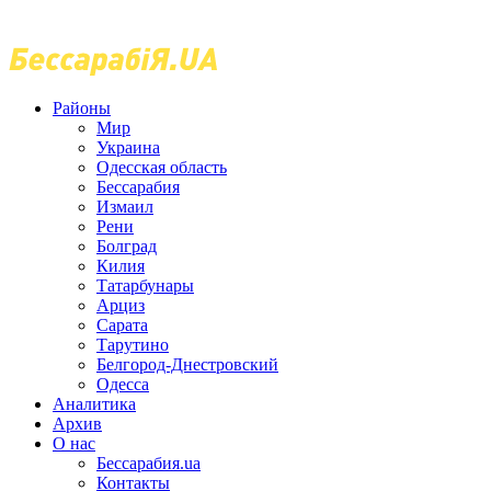
Районы
Мир
Украина
Одесская область
Бессарабия
Измаил
Рени
Болград
Килия
Татарбунары
Арциз
Сарата
Тарутино
Белгород-Днестровский
Одесса
Аналитика
Архив
О нас
Бессарабия.ua
Контакты