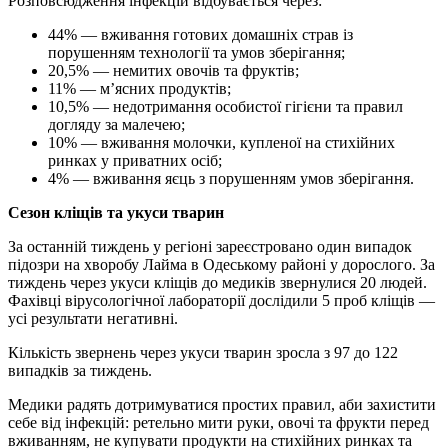
Розповсюдження інфекцій відбувається через:
44% — вживання готових домашніх страв із
порушенням технології та умов зберігання;
20,5% — немитих овочів та фруктів;
11% — м’ясних продуктів;
10,5% — недотримання особистої гігієни та правил
догляду за малечею;
10% — вживання молочки, купленої на стихійних
ринках у приватних осіб;
4% — вживання яєць з порушенням умов зберігання.
Сезон кліщів та укуси тварин
За останній тиждень у регіоні зареєстровано один випадок
підозри на хворобу Лайма в Одеському районі у дорослого. За
тиждень через укуси кліщів до медиків звернулися 20 людей.
Фахівці вірусологічної лабораторії дослідили 5 проб кліщів —
усі результати негативні.
Кількість звернень через укуси тварин зросла з 97 до 122
випадків за тиждень.
Медики радять дотримуватися простих правил, аби захистити
себе від інфекцій: ретельно мити руки, овочі та фрукти перед
вживанням, не купувати продукти на стихійних ринках та