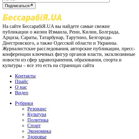
Подписаться
На сайте БессарабіЯ.UA вы найдете самые свежие
публикации о жизни Измаила, Рени, Килии, Болграда,
Арциза, Сараты, Татарбунар, Тарутино, Белгорода-
Днестровского, а также Одесской области и Украины.
Журналистские расследования, авторские публикации, пресс-
конференции ключевых фигур органов власти, эксклюзивные
новости из сфер здравохранения, образования, спорта и
культуры – все это есть на страницах сайта
Контакты
Прайс
О нас
Видео
Рубрики
Резонанс
Культура
Политика
Спорт
Экономика
Здоровье