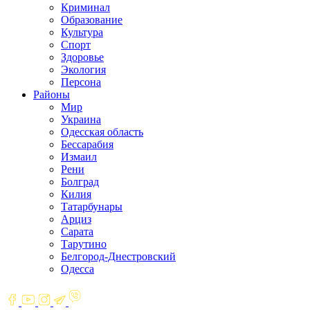
Криминал
Образование
Культура
Спорт
Здоровье
Экология
Персона
Районы
Мир
Украина
Одесская область
Бессарабия
Измаил
Рени
Болград
Килия
Татарбунары
Арциз
Сарата
Тарутино
Белгород-Днестровский
Одесса