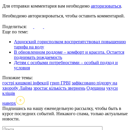
Для отправки комментария вам необходимо
авторизоваться
.
Необходимо авторизироваться, чтобы оставить комментарий.
Поделиться:
Еще по теме:
Арцизский горисполком воспрепятствовал повышению
тарифа на воду
В обновленном роддоме – комфорт и красота. Остается
поднимать рождаемость
Детям с особыми потребностями – особый подход и
условия
Похожие темы:
гострі кишкові інфекції
грип ГРВІ
зафіксовано підозру на
хворобу Лайма
зростає кількість звернень
Одещина
укуси
кліщів
наверх
Подпишись на нашу еженедельную рассылку, чтобы быть в
курсе последних событий. Никакого спама, только актуальные
новости.