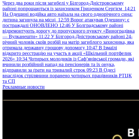
Через два роки після загибелі у Білгород-Дністровському
районі попрощаються із захисником Гриценком Сергієм
14:21
На Одещині водійка авто наїхала на свого однорічного сина:
дитина загинула на місці
12:59
Ворог атакував Одещину: є
постраждалі ОНОВЛЕНО
12:46
У Болградському районі
відремонтують дорогу до пропускного пункту «Виноградівка
— Вулканешти»
11:22
У Білгород-Дністровському районі 24-
річний чоловік скоїв розбій на матір загиблого захисника, яка
отримала державну грошову допомогу
10:47
В Ізмаїлі
відкрито реєстрацію на участь в акції «Шкільний портфелик
2026»
10:34
Чотирьох молодиків із Саф’янівської громади, які
вчинили розбійний напад на пенсіонерів та їх онука,
відправили за ґрати на тривалий строк
09:23
В Одесі
внаслідок стрілянини поранено чотирьох працівників РТЦК
та СП
Рекламные новости