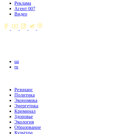
Реклама
Агент 007
Видео
ua
ru
Резонанс
Политика
Экономика
Энергетика
Криминал
Здоровье
Экология
Образование
Культура