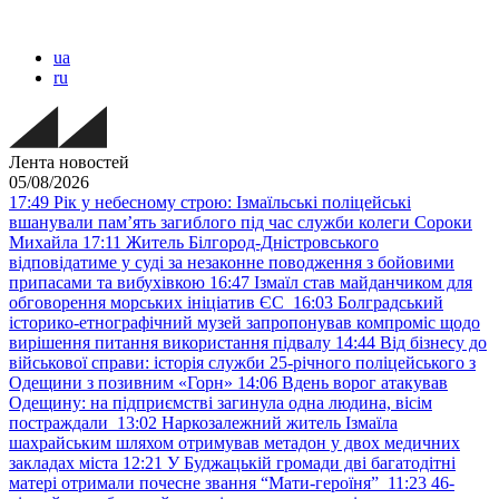
ua
ru
Лента новостей
05/08/2026
17:49
Рік у небесному строю: Ізмаїльські поліцейські
вшанували пам’ять загиблого під час служби колеги Сороки
Михайла
17:11
Житель Білгород-Дністровського
відповідатиме у суді за незаконне поводження з бойовими
припасами та вибухівкою
16:47
Ізмаїл став майданчиком для
обговорення морських ініціатив ЄС
16:03
Болградський
історико-етнографічний музей запропонував компроміс щодо
вирішення питання використання підвалу
14:44
Від бізнесу до
військової справи: історія служби 25-річного поліцейського з
Одещини з позивним «Горн»
14:06
Вдень ворог атакував
Одещину: на підприємстві загинула одна людина, вісім
постраждали
13:02
Наркозалежний житель Ізмаїла
шахрайським шляхом отримував метадон у двох медичних
закладах міста
12:21
У Буджацькій громади дві багатодітні
матері отримали почесне звання “Мати-героїня”
11:23
46-