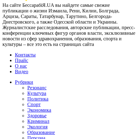
На сайте БессарабіЯ.UA вы найдете самые свежие
публикации о жизни Измаила, Рени, Килии, Болграда,
Арциза, Сараты, Татарбунар, Тарутино, Белгорода-
Днестровского, а также Одесской области и Украины.
Журналистские расследования, авторские публикации, пресс-
конференции ключевых фигур органов власти, эксклюзивные
новости из сфер здравохранения, образования, спорта и
культуры – все это есть на страницах сайта
Контакты
Прайс
О нас
Видео
Рубрики
Резонанс
Культура
Политика
Спорт
Экономика
Здоровье
Криминал
Экология
Образование
Персона