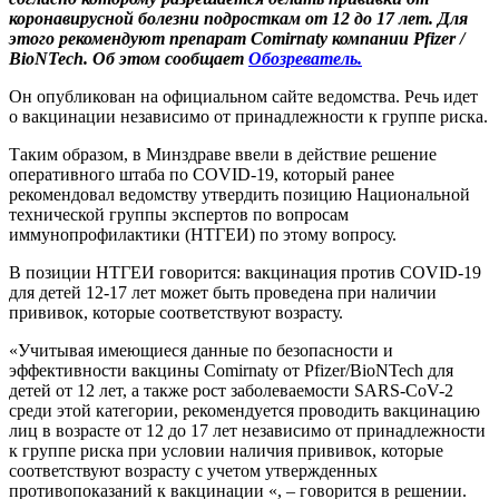
коронавирусной болезни подросткам от 12 до 17 лет. Для
этого рекомендуют препарат Comirnaty компании Pfizer /
BioNTech. Об этом сообщает
Обозреватель.
Он опубликован на официальном сайте ведомства. Речь идет
о вакцинации независимо от принадлежности к группе риска.
Таким образом, в Минздраве ввели в действие решение
оперативного штаба по COVID-19, который ранее
рекомендовал ведомству утвердить позицию Национальной
технической группы экспертов по вопросам
иммунопрофилактики (НТГЕИ) по этому вопросу.
В позиции НТГЕИ говорится: вакцинация против COVID-19
для детей 12-17 лет может быть проведена при наличии
прививок, которые соответствуют возрасту.
«Учитывая имеющиеся данные по безопасности и
эффективности вакцины Comirnaty от Pfizer/BioNTech для
детей от 12 лет, а также рост заболеваемости SARS-CoV-2
среди этой категории, рекомендуется проводить вакцинацию
лиц в возрасте от 12 до 17 лет независимо от принадлежности
к группе риска при условии наличия прививок, которые
соответствуют возрасту с учетом утвержденных
противопоказаний к вакцинации «, – говорится в решении.