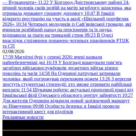
— Вулканешти»
11:22
У Білгород-Дністровському районі 24-
річний чоловік скоїв розбій на матір загиблого захисника, яка
отримала державну грошову допомогу
10:47
В Ізмаїлі
відкрито реєстрацію на участь в акції «Шкільний портфелик
2026»
10:34
Чотирьох молодиків із Саф’янівської громади, які
вчинили розбійний напад на пенсіонерів та їх онука,
відправили за ґрати на тривалий строк
09:23
В Одесі
внаслідок стрілянини поранено чотирьох працівників РТЦК
та СП
02/08/2026
17:59
Магнітні бурі у серпні 2026: вчені назвали
найнебезпечніші дні
16:19
У Болграді вшанували пам’ять
загиблих військовослужбовців десантних військ різних
поколінь та часів
14:58
На Одещині патрульні затримали
чоловіка, який погрожував перехожим ножем
13:26
З вересня
зростуть студентські стипендії: хто зможе отримати найбільші
виплати
11:54
Шукачам роботи: актуальні пропозиції праці від
Ізмаїльської філії Одеського обласного центру зайнятості
10:27
Для жителів Одещини відкрили новий залізничний маршрут
до Німеччини
09:08
Особиста безпека: в Ізмаїлі провели
інтерактивний квест для підлітків
Рекламные новости