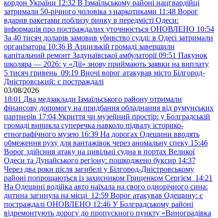
кордон України
12:32
В Ізмаїльському районі нацгвардійці
затримали 50-річного чоловіка з наркотиками
11:48
Ворог
вдарив ракетами поблизу ринку в передмісті Одеси:
інформація про постраждалих уточнюється ОНОВЛЕНО
10:54
За 40 тисяч доларів замовив убивство судді: в Одесі затримали
організатора
10:36
В Арцизькій громаді завершили
капітальний ремонт Задунаївської амбулаторії
09:51
Пакунок
школяра — 2026: у «Дії» знову приймають заявки на виплату
5 тисяч гривень
09:19
Вночі ворог атакував місто Білгород-
Дністровський: є постраждалі
03/08/2026
18:01
Два медзаклади Ізмаїльського району отримали
фінансову допомогу на придбання обладнання від румунських
партнерів
17:04
Укриття чи музейний простір: у Болградській
громаді виникла суперечка навколо підвалу історико-
етнографічного музею
16:39
На дорогах Одещини вводять
обмеження руху для вантажівок через аномальну спеку
15:46
Ворог здійснив атаку на цивільні судна в портах Великої
Одеси та Дунайського регіону: пошкоджено буксир
14:37
Через два роки після загибелі у Білгород-Дністровському
районі попрощаються із захисником Гриценком Сергієм
14:21
На Одещині водійка авто наїхала на свого однорічного сина:
дитина загинула на місці
12:59
Ворог атакував Одещину: є
постраждалі ОНОВЛЕНО
12:46
У Болградському районі
відремонтують дорогу до пропускного пункту «Виноградівка