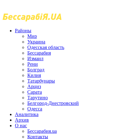
Районы
Мир
Украина
Одесская область
Бессарабия
Измаил
Рени
Болград
Килия
Татарбунары
Арциз
Сарата
Тарутино
Белгород-Днестровский
Одесса
Аналитика
Архив
О нас
Бессарабия.ua
Контакты