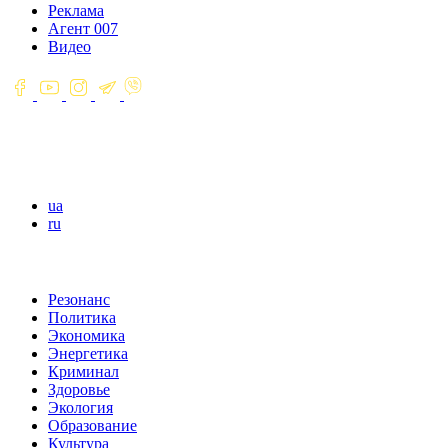
Реклама
Агент 007
Видео
ua
ru
Резонанс
Политика
Экономика
Энергетика
Криминал
Здоровье
Экология
Образование
Культура