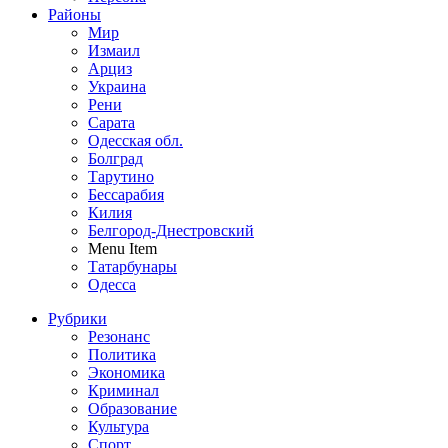
Районы
Мир
Измаил
Арциз
Украина
Рени
Сарата
Одесская обл.
Болград
Тарутино
Бессарабия
Килия
Белгород-Днестровский
Menu Item
Татарбунары
Одесса
Рубрики
Резонанс
Политика
Экономика
Криминал
Образование
Культура
Спорт