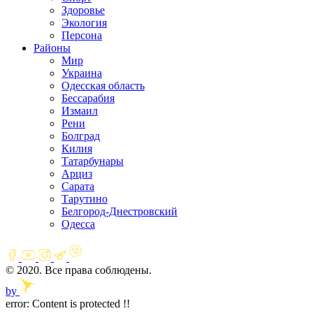
Здоровье
Экология
Персона
Районы
Мир
Украина
Одесская область
Бессарабия
Измаил
Рени
Болград
Килия
Татарбунары
Арциз
Сарата
Тарутино
Белгород-Днестровский
Одесса
© 2020. Все права соблюдены.
by
error:
Content is protected !!