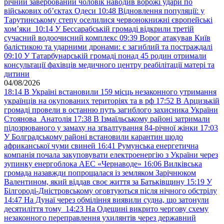
річний завербований чоловік наводив ворожі удари по
військових обʼєктах Одеси
10:48
Відновлення популяції: у
Тарутинському степу оселилися червонокнижні європейські
хом’яки
10:14
У Бессарабській громаді відкрили третій
сучасний водоочисний комплекс
09:39
Ворог атакував Київ
балістикою та ударними дронами: є загиблий та постраждалі
09:10
У Татарбунарській громаді понад 45 родин отримали
консультації фахівців медичного центру реабілітації матері та
дитини
04/08/2026
18:14
В Україні встановили 159 місць незаконного утримання
українців на окупованих територіях та в рф
17:52
В Арцизькій
громаді провели в останню путь загиблого захисника України
Стоянова Анатолія
17:38
В Ізмаїльському районі затримали
підозрюваного у замаху на зґвалтування 84-річної жінки
17:03
У Болградському районі встановили карантин щодо
африканської чуми свиней
16:41
Румунська енергетична
компанія почала закуповувати електроенергію з України через
зупинку енергоблока АЕС «Чернаводе»
16:06
Вилківська
громада назавжди попрощалася із земляком Зарічнюком
Валентином, який віддав своє життя за Батьківщину
15:19
У
Білгороді-Дністровському оговтуються після нічного обстрілу
14:47
На Дунаї через обміління виявили судна, що затонули
десятиліття тому
14:23
На Одещині викрито чергову схему
незаконного переправлення ухилянтів через державний