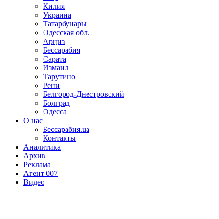
Килия
Украина
Татарбунары
Одесская обл.
Арциз
Бессарабия
Сарата
Измаил
Тарутино
Рени
Белгород-Днестровский
Болград
Одесса
О нас
Бессарабия.ua
Контакты
Аналитика
Архив
Реклама
Агент 007
Видео