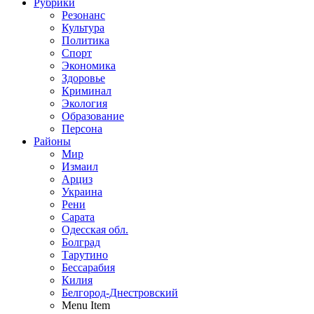
Рубрики
Резонанс
Культура
Политика
Спорт
Экономика
Здоровье
Криминал
Экология
Образование
Персона
Районы
Мир
Измаил
Арциз
Украина
Рени
Сарата
Одесская обл.
Болград
Тарутино
Бессарабия
Килия
Белгород-Днестровский
Menu Item