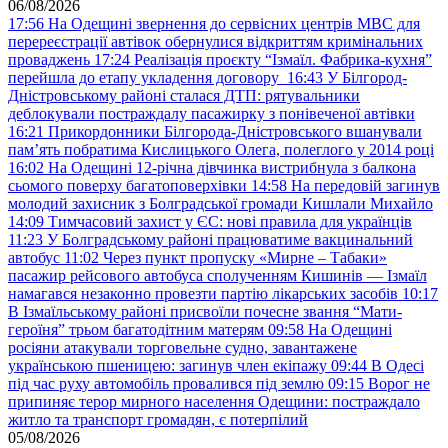
06/08/2026
17:56
На Одещині звернення до сервісних центрів МВС для
перереєстрації автівок обернулися відкриттям кримінальних
проваджень
17:24
Реалізація проєкту “Ізмаїл. Фабрика-кухня”
перейшла до етапу укладення договору
16:43
У Білгород-
Дністровському районі сталася ДТП: рятувальники
деблокували постраждалу пасажирку з понівеченої автівки
16:21
Прикордонники Білгорода-Дністровського вшанували
пам’ять побратима Кислицького Олега, полеглого у 2014 році
16:02
На Одещині 12-річна дівчинка вистрибнула з балкона
сьомого поверху багатоповерхівки
14:58
На передовій загинув
молодий захисник з Болградської громади Кишлали Михайло
14:09
Тимчасовий захист у ЄС: нові правила для українців
11:23
У Болградському районі працюватиме вакцинальний
автобус
11:02
Через пункт пропуску «Мирне – Табаки»
пасажир рейсового автобуса сполученням Кишинів — Ізмаїл
намагався незаконно провезти партію лікарських засобів
10:17
В Ізмаїльському районі присвоїли почесне звання “Мати-
героїня” трьом багатодітним матерям
09:58
На Одещині
росіяни атакували торговельне судно, завантажене
українською пшеницею: загинув член екіпажу
09:44
В Одесі
під час руху автомобіль провалився під землю
09:15
Ворог не
припиняє терор мирного населення Одещини: постраждало
житло та транспорт громадян, є потерпілий
05/08/2026