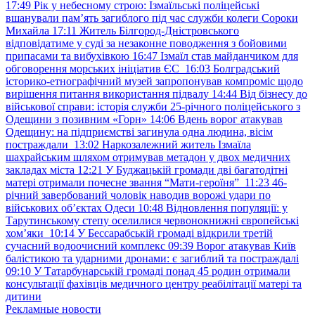
17:49
Рік у небесному строю: Ізмаїльські поліцейські
вшанували пам’ять загиблого під час служби колеги Сороки
Михайла
17:11
Житель Білгород-Дністровського
відповідатиме у суді за незаконне поводження з бойовими
припасами та вибухівкою
16:47
Ізмаїл став майданчиком для
обговорення морських ініціатив ЄС
16:03
Болградський
історико-етнографічний музей запропонував компроміс щодо
вирішення питання використання підвалу
14:44
Від бізнесу до
військової справи: історія служби 25-річного поліцейського з
Одещини з позивним «Горн»
14:06
Вдень ворог атакував
Одещину: на підприємстві загинула одна людина, вісім
постраждали
13:02
Наркозалежний житель Ізмаїла
шахрайським шляхом отримував метадон у двох медичних
закладах міста
12:21
У Буджацькій громади дві багатодітні
матері отримали почесне звання “Мати-героїня”
11:23
46-
річний завербований чоловік наводив ворожі удари по
військових обʼєктах Одеси
10:48
Відновлення популяції: у
Тарутинському степу оселилися червонокнижні європейські
хом’яки
10:14
У Бессарабській громаді відкрили третій
сучасний водоочисний комплекс
09:39
Ворог атакував Київ
балістикою та ударними дронами: є загиблий та постраждалі
09:10
У Татарбунарській громаді понад 45 родин отримали
консультації фахівців медичного центру реабілітації матері та
дитини
Рекламные новости