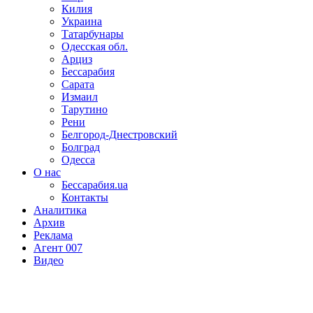
Килия
Украина
Татарбунары
Одесская обл.
Арциз
Бессарабия
Сарата
Измаил
Тарутино
Рени
Белгород-Днестровский
Болград
Одесса
О нас
Бессарабия.ua
Контакты
Аналитика
Архив
Реклама
Агент 007
Видео