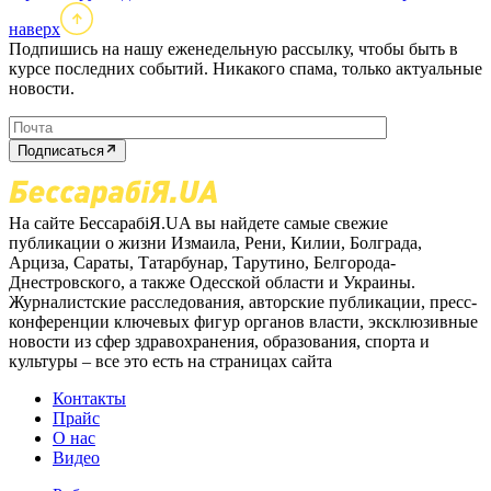
наверх
Подпишись на нашу еженедельную рассылку, чтобы быть в
курсе последних событий. Никакого спама, только актуальные
новости.
Подписаться
На сайте БессарабіЯ.UA вы найдете самые свежие
публикации о жизни Измаила, Рени, Килии, Болграда,
Арциза, Сараты, Татарбунар, Тарутино, Белгорода-
Днестровского, а также Одесской области и Украины.
Журналистские расследования, авторские публикации, пресс-
конференции ключевых фигур органов власти, эксклюзивные
новости из сфер здравохранения, образования, спорта и
культуры – все это есть на страницах сайта
Контакты
Прайс
О нас
Видео