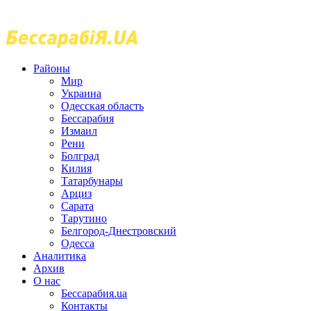
Районы
Мир
Украина
Одесская область
Бессарабия
Измаил
Рени
Болград
Килия
Татарбунары
Арциз
Сарата
Тарутино
Белгород-Днестровский
Одесса
Аналитика
Архив
О нас
Бессарабия.ua
Контакты