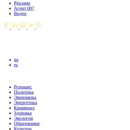
Реклама
Агент 007
Видео
ua
ru
Резонанс
Политика
Экономика
Энергетика
Криминал
Здоровье
Экология
Образование
Культура