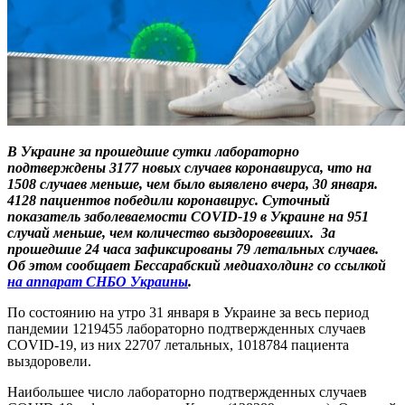
В Украине за прошедшие сутки лабораторно
подтверждены
3177
новых случаев коронавируса, что на
1508
случаев меньше, чем было выявлено вчера,
30
января.
4128
пациентов победили коронавирус.
Суточный
показатель заболеваемости COVID-19 в Украине
на 951
случай
меньше, чем количество выздоровевших. За
прошедшие 24 часа зафиксированы
7
9 летальных случаев.
Об этом сообщает Бессарабский медиахолдинг со ссылкой
на аппарат СНБО Украины
.
По состоянию на утро 31 января в Украине за весь период
пандемии 1219455 лабораторно подтвержденных случаев
COVID-19, из них 22707 летальных, 1018784 пациента
выздоровели.
Наибольшее число лабораторно подтвержденных случаев