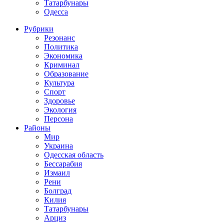
Татарбунары
Одесса
Рубрики
Резонанс
Политика
Экономика
Криминал
Образование
Культура
Спорт
Здоровье
Экология
Персона
Районы
Мир
Украина
Одесская область
Бессарабия
Измаил
Рени
Болград
Килия
Татарбунары
Арциз