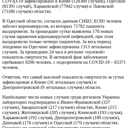
COVID-19 зафиксировано в Киеве (128389 случаев), Одесской
(81391 случай), Харьковской (77942 случая) и Львовской
(71186 случаев) областях.
В Одесской области, согласно данным СНБО, 81391 человек
заболел коронавирусом, из которых 71782 пациента
выздоровели. За прошедшие сутки выявлены 170 новых
случая заражения коронавирусной инфекцией, при этом
выздоровели только четверо пациентов. За весь период
эпидемии на Одесчине зафиксированы 1313 летальных
случаев. За прошедшие 24 часа в регионе «нулевой»
показатель смертности. В активной фазе заболевания
пребывают 8296 человек, с подозрением на COVID-19 – 83371
человек.
Отметим, что самый высокий показатель смертности за сутки
зафиксирован в Киеве (16 летальных случаев) и
Днепропетровской (9 летальных случаев) области.
Наибольшее число новых случаев среди регионов Украины
лабораторно подтверждено в Ивано-Франковской (337
случаев), Закарпатской (217 случаев) областях, Киеве (215
случаев), Житомирской (205 случаев), Киевской (193 случая),
Харьковской (192 случая), Днепропетровской (189 случаев),
Донецкой (176 случаев) и Одесской (170 случаев) областях.
Одесчина по суточной заболеваемости коронавирусом