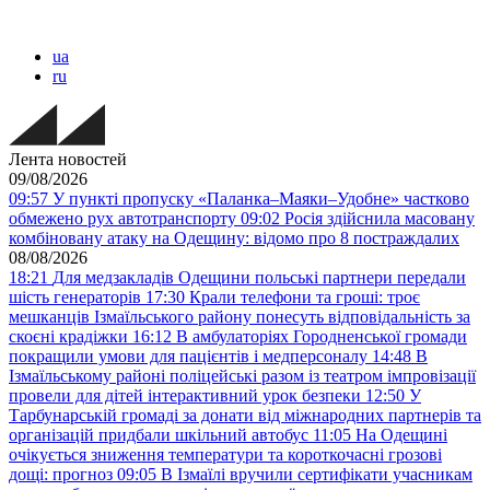
ua
ru
Лента новостей
09/08/2026
09:57
У пункті пропуску «Паланка–Маяки–Удобне» частково
обмежено рух автотранспорту
09:02
Росія здійснила масовану
комбіновану атаку на Одещину: відомо про 8 постраждалих
08/08/2026
18:21
Для медзакладів Одещини польські партнери передали
шість генераторів
17:30
Крали телефони та гроші: троє
мешканців Ізмаїльського району понесуть відповідальність за
скоєні крадіжки
16:12
В амбулаторіях Городненської громади
покращили умови для пацієнтів і медперсоналу
14:48
В
Ізмаїльському районі поліцейські разом із театром імпровізації
провели для дітей інтерактивний урок безпеки
12:50
У
Тарбунарській громаді за донати від міжнародних партнерів та
організацій придбали шкільний автобус
11:05
На Одещині
очікується зниження температури та короткочасні грозові
дощі: прогноз
09:05
В Ізмаїлі вручили сертифікати учасникам