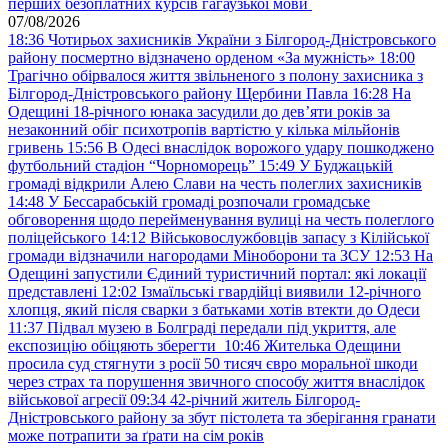
перших безоплатних курсів гагаузької мови
07/08/2026
18:36
Чотирьох захисників України з Білгород-Дністровського
району посмертно відзначено орденом «За мужність»
18:00
Трагічно обірвалося життя звільненого з полону захисника з
Білгород-Дністровського району Щербини Павла
16:28
На
Одещині 18-річного юнака засудили до дев’яти років за
незаконний обіг психотропів вартістю у кілька мільйонів
гривень
15:56
В Одесі внаслідок ворожого удару пошкоджено
футбольний стадіон “Чорноморець”
15:49
У Буджацькій
громаді відкрили Алею Слави на честь полеглих захисників
14:48
У Бессарабській громаді розпочали громадське
обговорення щодо перейменування вулиці на честь полеглого
поліцейського
14:12
Військовослужбовців запасу з Кілійської
громади відзначили нагородами Міноборони та ЗСУ
12:53
На
Одещині запустили Єдиний туристичний портал: які локації
представлені
12:02
Ізмаїльські гвардійці виявили 12-річного
хлопця, який після сварки з батьками хотів втекти до Одеси
11:37
Підвал музею в Болграді передали під укриття, але
експозицію обіцяють зберегти
10:46
Жителька Одещини
просила суд стягнути з росії 50 тисяч євро моральної шкоди
через страх та порушення звичного способу життя внаслідок
військової агресії
09:34
42-річний житель Білгород-
Дністровського району за збут пістолета та зберігання гранати
може потрапити за ґрати на сім років