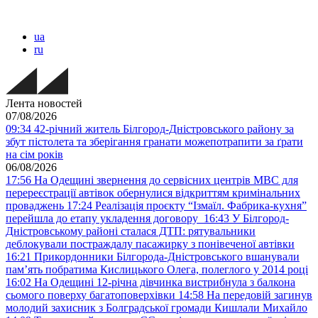
ua
ru
Лента новостей
07/08/2026
09:34
42-річний житель Білгород-Дністровського району за
збут пістолета та зберігання гранати можепотрапити за ґрати
на сім років
06/08/2026
17:56
На Одещині звернення до сервісних центрів МВС для
перереєстрації автівок обернулися відкриттям кримінальних
проваджень
17:24
Реалізація проєкту “Ізмаїл. Фабрика-кухня”
перейшла до етапу укладення договору
16:43
У Білгород-
Дністровському районі сталася ДТП: рятувальники
деблокували постраждалу пасажирку з понівеченої автівки
16:21
Прикордонники Білгорода-Дністровського вшанували
пам’ять побратима Кислицького Олега, полеглого у 2014 році
16:02
На Одещині 12-річна дівчинка вистрибнула з балкона
сьомого поверху багатоповерхівки
14:58
На передовій загинув
молодий захисник з Болградської громади Кишлали Михайло