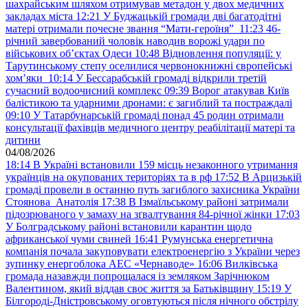
шахрайським шляхом отримував метадон у двох медичних
закладах міста
12:21
У Буджацькій громади дві багатодітні
матері отримали почесне звання “Мати-героїня”
11:23
46-
річний завербований чоловік наводив ворожі удари по
військових обʼєктах Одеси
10:48
Відновлення популяції: у
Тарутинському степу оселилися червонокнижні європейські
хом’яки
10:14
У Бессарабській громаді відкрили третій
сучасний водоочисний комплекс
09:39
Ворог атакував Київ
балістикою та ударними дронами: є загиблий та постраждалі
09:10
У Татарбунарській громаді понад 45 родин отримали
консультації фахівців медичного центру реабілітації матері та
дитини
04/08/2026
18:14
В Україні встановили 159 місць незаконного утримання
українців на окупованих територіях та в рф
17:52
В Арцизькій
громаді провели в останню путь загиблого захисника України
Стоянова Анатолія
17:38
В Ізмаїльському районі затримали
підозрюваного у замаху на зґвалтування 84-річної жінки
17:03
У Болградському районі встановили карантин щодо
африканської чуми свиней
16:41
Румунська енергетична
компанія почала закуповувати електроенергію з України через
зупинку енергоблока АЕС «Чернаводе»
16:06
Вилківська
громада назавжди попрощалася із земляком Зарічнюком
Валентином, який віддав своє життя за Батьківщину
15:19
У
Білгороді-Дністровському оговтуються після нічного обстрілу