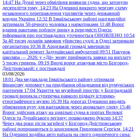
14:47
На Дунаї через обміління виявили судна, що затонули
десятиліття тому
14:23
На Одещині викрито чергову схему
незаконного переправлення ухилянтів через державний
кордон України
12:32
В Ізмаїльському районі нацгвардійці
затримали 50-річного чоловіка з наркотиками
11:48
Ворог
вдарив ракетами поблизу ринку в передмісті Одеси:
інформація про постраждалих уточнюється ОНОВЛЕНО
10:54
За 40 тисяч доларів замовив убивство судді: в Одесі затримали
організатора
10:36
В Арцизькій громаді завершили
капітальний ремонт Задунаївської амбулаторії
09:51
Пакунок
школяра — 2026: у «Дії» знову приймають заявки на виплату
5 тисяч гривень
09:19
Вночі ворог атакував місто Білгород-
Дністровський: є постраждалі
03/08/2026
18:01
Два медзаклади Ізмаїльського району отримали
фінансову допомогу на придбання обладнання від румунських
партнерів
17:04
Укриття чи музейний простір: у Болградській
громаді виникла суперечка навколо підвалу історико-
етнографічного музею
16:39
На дорогах Одещини вводять
обмеження руху для вантажівок через аномальну спеку
15:46
Ворог здійснив атаку на цивільні судна в портах Великої
Одеси та Дунайського регіону: пошкоджено буксир
14:37
Через два роки після загибелі у Білгород-Дністровському
районі попрощаються із захисником Гриценком Сергієм
14:21
На Одещині водійка авто наїхала на свого однорічного сина: