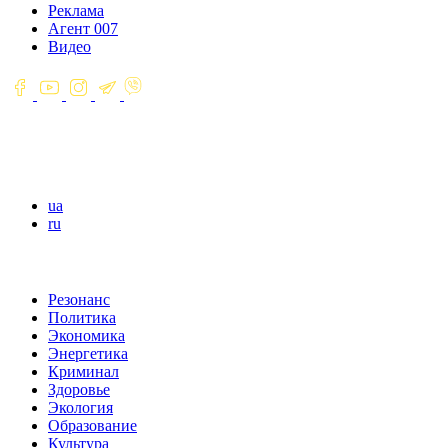
Реклама
Агент 007
Видео
ua
ru
Резонанс
Политика
Экономика
Энергетика
Криминал
Здоровье
Экология
Образование
Культура