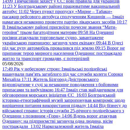
14:09
Тимчасовий захист у ЄС: нові правила для українців
11:23
У Болградському районі працюватиме вакцинальний
автобус
11:02
Через пункт пропуску «Мирне – Табаки»
пасажир рейсового автобуса сполученням Кишинів — Ізмаїл
намагався незаконно провезти партію лікарських засобів
10:17
В Ізмаїльському районі присвоїли почесне звання “Мати-
героїня” трьом багатодітним матерям
09:58
На Одещині
росіяни атакували торговельне судно, завантажене
українською пшеницею: загинув член екіпажу
09:44
В Одесі
під час руху автомобіль провалився під землю
09:15
Ворог не
припиняє терор мирного населення Одещини: постраждало
житло та транспорт громадян, є потерпілий
05/08/2026
17:49
Рік у небесному строю: Ізмаїльські поліцейські
вшанували пам’ять загиблого під час служби колеги Сороки
Михайла
17:11
Житель Білгород-Дністровського
відповідатиме у суді за незаконне поводження з бойовими
припасами та вибухівкою
16:47
Ізмаїл став майданчиком для
обговорення морських ініціатив ЄС
16:03
Болградський
історико-етнографічний музей запропонував компроміс щодо
вирішення питання використання підвалу
14:44
Від бізнесу до
військової справи: історія служби 25-річного поліцейського з
Одещини з позивним «Горн»
14:06
Вдень ворог атакував
Одещину: на підприємстві загинула одна людина, вісім
постраждали
13:02
Наркозалежний житель Ізмаїла