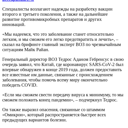
Специалисты возлагают надежды на разработку вакцин
второго и третьего поколения, а также на дальнейшее
развитие противомикробных препаратов и других
инноваций.
«Мы надеемся, что это заболевание станет относительно
легким, и мы сможем его легко предотвратить и лечить», –
сказал на брифинге главный эксперт ВОЗ по чрезвычайным
ситуациям Майк Райан.
Генеральный директор ВОЗ Тедрос Аданом Гебреисус в свою
очередь заявил, что Китай, где коронавирус SARS-CoV-2 был
впервые обнаружен в конце 2019 года, должен предоставить
все известные им данные, связанные с происхождением
заболевания, чтобы помочь всему миру окончательно
победить COVID.
«Если мы сможем свести передачу вируса к минимуму, то мы
сможем положить конец пандемии», – подчеркнул Тедрос.
Он также выразил опасения, связанные со штаммом
«Омикрон», который распространяется быстрее всех
предыдущих вариантов болезни.