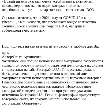
«Новый штамм оказался очень устойчивым к антителам:
высока вероятность, что люди, которые привиты или
переболели, могут вновь заразиться», – сказал глава ВОЗ.
Он также отметил, что в 2021 году от COVID-19 в мире
умерли 3,3 млн человек, что превышает общее количество
скончавшихся в минувшем году от ВИЧ, малярии и
туберкулеза вместе взятых.
Подпишитесь на канал и читайте новости в удобное для Вас
время
Автор:Ольга Архипенко
Частичное или полное использование материалов разрешается
только при условии прямой и открытой для поисковых систем
гиперссылки на сайт Бессарабія.UA. Гиперссылка должна
быть размещена в подзаголовке или в первом абзаце
материала и вести непосредственно на цитируемый материал.
Гиперссылка обязательна вне зависимости от полного либо
частичного использования материалов. Использование
фотографий и видео разрешается при условии указания
источника Бессарабія.UA. Если на фотографии присутствует
вотермарк сайта, их сохранение при использовании
фотографий обязательно