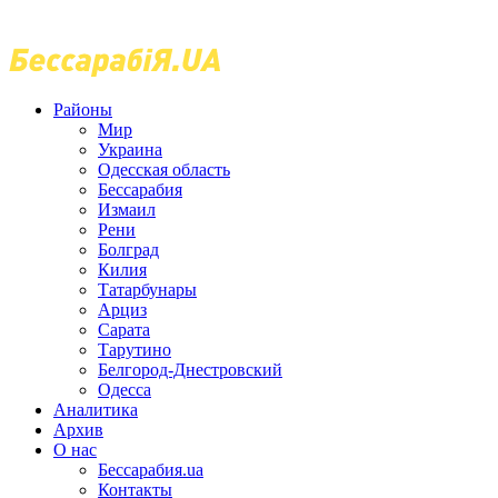
Районы
Мир
Украина
Одесская область
Бессарабия
Измаил
Рени
Болград
Килия
Татарбунары
Арциз
Сарата
Тарутино
Белгород-Днестровский
Одесса
Аналитика
Архив
О нас
Бессарабия.ua
Контакты