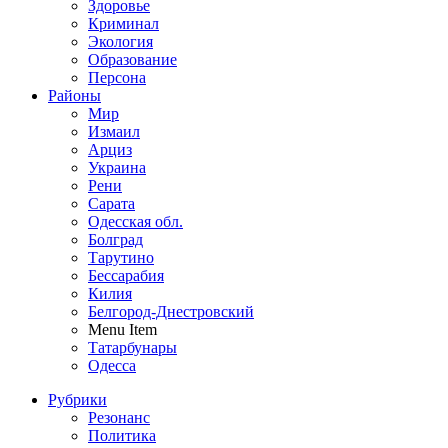
Здоровье
Криминал
Экология
Образование
Персона
Районы
Мир
Измаил
Арциз
Украина
Рени
Сарата
Одесская обл.
Болград
Тарутино
Бессарабия
Килия
Белгород-Днестровский
Menu Item
Татарбунары
Одесса
Рубрики
Резонанс
Политика