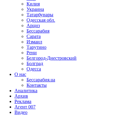
Килия
Украина
Татарбунары
Одесская обл.
Арциз
Бессарабия
Сарата
Измаил
Тарутино
Рени
Белгород-Днестровский
Болград
Одесса
О нас
Бессарабия.ua
Контакты
Аналитика
Архив
Реклама
Агент 007
Видео