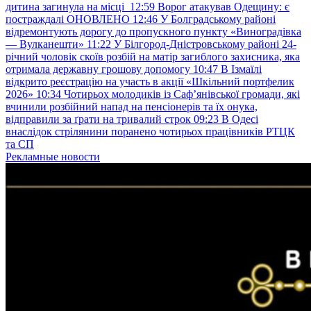
дитина загинула на місці
12:59
Ворог атакував Одещину: є
постраждалі ОНОВЛЕНО
12:46
У Болградському районі
відремонтують дорогу до пропускного пункту «Виноградівка
— Вулканешти»
11:22
У Білгород-Дністровському районі 24-
річний чоловік скоїв розбій на матір загиблого захисника, яка
отримала державну грошову допомогу
10:47
В Ізмаїлі
відкрито реєстрацію на участь в акції «Шкільний портфелик
2026»
10:34
Чотирьох молодиків із Саф’янівської громади, які
вчинили розбійний напад на пенсіонерів та їх онука,
відправили за ґрати на тривалий строк
09:23
В Одесі
внаслідок стрілянини поранено чотирьох працівників РТЦК
та СП
Рекламные новости