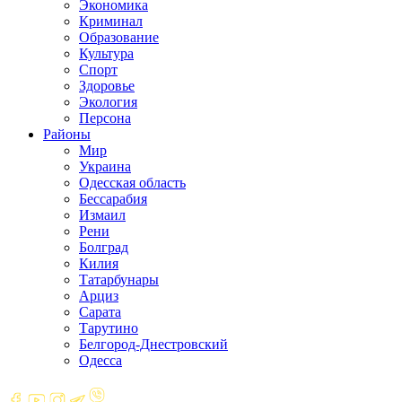
Экономика
Криминал
Образование
Культура
Спорт
Здоровье
Экология
Персона
Районы
Мир
Украина
Одесская область
Бессарабия
Измаил
Рени
Болград
Килия
Татарбунары
Арциз
Сарата
Тарутино
Белгород-Днестровский
Одесса