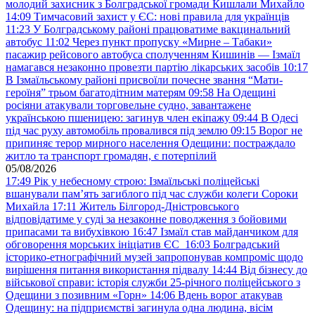
молодий захисник з Болградської громади Кишлали Михайло
14:09
Тимчасовий захист у ЄС: нові правила для українців
11:23
У Болградському районі працюватиме вакцинальний
автобус
11:02
Через пункт пропуску «Мирне – Табаки»
пасажир рейсового автобуса сполученням Кишинів — Ізмаїл
намагався незаконно провезти партію лікарських засобів
10:17
В Ізмаїльському районі присвоїли почесне звання “Мати-
героїня” трьом багатодітним матерям
09:58
На Одещині
росіяни атакували торговельне судно, завантажене
українською пшеницею: загинув член екіпажу
09:44
В Одесі
під час руху автомобіль провалився під землю
09:15
Ворог не
припиняє терор мирного населення Одещини: постраждало
житло та транспорт громадян, є потерпілий
05/08/2026
17:49
Рік у небесному строю: Ізмаїльські поліцейські
вшанували пам’ять загиблого під час служби колеги Сороки
Михайла
17:11
Житель Білгород-Дністровського
відповідатиме у суді за незаконне поводження з бойовими
припасами та вибухівкою
16:47
Ізмаїл став майданчиком для
обговорення морських ініціатив ЄС
16:03
Болградський
історико-етнографічний музей запропонував компроміс щодо
вирішення питання використання підвалу
14:44
Від бізнесу до
військової справи: історія служби 25-річного поліцейського з
Одещини з позивним «Горн»
14:06
Вдень ворог атакував
Одещину: на підприємстві загинула одна людина, вісім