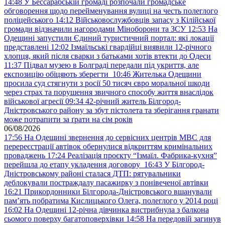
14:48
У Бессарабській громаді розпочали громадське
обговорення щодо перейменування вулиці на честь полеглого
поліцейського
14:12
Військовослужбовців запасу з Кілійської
громади відзначили нагородами Міноборони та ЗСУ
12:53
На
Одещині запустили Єдиний туристичний портал: які локації
представлені
12:02
Ізмаїльські гвардійці виявили 12-річного
хлопця, який після сварки з батьками хотів втекти до Одеси
11:37
Підвал музею в Болграді передали під укриття, але
експозицію обіцяють зберегти
10:46
Жителька Одещини
просила суд стягнути з росії 50 тисяч євро моральної шкоди
через страх та порушення звичного способу життя внаслідок
військової агресії
09:34
42-річний житель Білгород-
Дністровського району за збут пістолета та зберігання гранати
може потрапити за ґрати на сім років
06/08/2026
17:56
На Одещині звернення до сервісних центрів МВС для
перереєстрації автівок обернулися відкриттям кримінальних
проваджень
17:24
Реалізація проєкту “Ізмаїл. Фабрика-кухня”
перейшла до етапу укладення договору
16:43
У Білгород-
Дністровському районі сталася ДТП: рятувальники
деблокували постраждалу пасажирку з понівеченої автівки
16:21
Прикордонники Білгорода-Дністровського вшанували
пам’ять побратима Кислицького Олега, полеглого у 2014 році
16:02
На Одещині 12-річна дівчинка вистрибнула з балкона
сьомого поверху багатоповерхівки
14:58
На передовій загинув