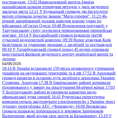
постраждали
13:02
Наркозалежний житель Ізмаїла
шахрайським шляхом отримував метадон у двох медичних
закладах міста
12:21
У Буджацькій громади дві багатодітні
матері отримали почесне звання “Мати-героїня”
11:23
46-
річний завербований чоловік наводив ворожі удари по
військових обʼєктах Одеси
10:48
Відновлення популяції: у
Тарутинському степу оселилися червонокнижні європейські
хом’яки
10:14
У Бессарабській громаді відкрили третій
сучасний водоочисний комплекс
09:39
Ворог атакував Київ
балістикою та ударними дронами: є загиблий та постраждалі
09:10
У Татарбунарській громаді понад 45 родин отримали
консультації фахівців медичного центру реабілітації матері та
дитини
04/08/2026
18:14
В Україні встановили 159 місць незаконного утримання
українців на окупованих територіях та в рф
17:52
В Арцизькій
громаді провели в останню путь загиблого захисника України
Стоянова Анатолія
17:38
В Ізмаїльському районі затримали
підозрюваного у замаху на зґвалтування 84-річної жінки
17:03
У Болградському районі встановили карантин щодо
африканської чуми свиней
16:41
Румунська енергетична
компанія почала закуповувати електроенергію з України через
зупинку енергоблока АЕС «Чернаводе»
16:06
Вилківська
громада назавжди попрощалася із земляком Зарічнюком
Валентином, який віддав своє життя за Батьківщину
15:19
У