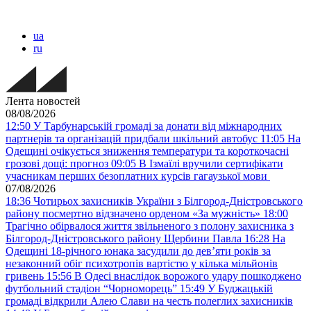
ua
ru
Лента новостей
08/08/2026
12:50
У Тарбунарській громаді за донати від міжнародних
партнерів та організацій придбали шкільний автобус
11:05
На
Одещині очікується зниження температури та короткочасні
грозові дощі: прогноз
09:05
В Ізмаїлі вручили сертифікати
учасникам перших безоплатних курсів гагаузької мови
07/08/2026
18:36
Чотирьох захисників України з Білгород-Дністровського
району посмертно відзначено орденом «За мужність»
18:00
Трагічно обірвалося життя звільненого з полону захисника з
Білгород-Дністровського району Щербини Павла
16:28
На
Одещині 18-річного юнака засудили до дев’яти років за
незаконний обіг психотропів вартістю у кілька мільйонів
гривень
15:56
В Одесі внаслідок ворожого удару пошкоджено
футбольний стадіон “Чорноморець”
15:49
У Буджацькій
громаді відкрили Алею Слави на честь полеглих захисників