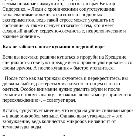
самым повышает иммунитет, – рассказал врач Виктор
Сидоренко. – Люди с хроническими сопутствующими
заболеваниями должны отказаться от подобных
экспериментов, ведь такой стресс может ухудшить их
состояние. А также следует отказаться тем, кто имеет
сахарный диабет, сердечно-сосудистые, неврологические и
кожные болезни».
Как не заболеть после купания в ледяной воде
Если вы все-таки решили купаться в проруби на Крещение,
специалисты советуют прежде всего проконсультироваться со
своим врачом. А после купания – быстро утеплиться.
«После того как вы трижды окунетесь и перекреститесь, вы
должны выйти, растереться мягким полотенцем и тепло
одеться. Особое внимание нужно уделить обуви и после
купания натянуть шапку – влажные волосы могут привести к
переохлаждению», – советует врач.
Кстати, существует мнение, что когда на улице сильный мороз
– в воде микробов меньше. Однако врач утверждает – это
заблуждение, ведь количество микробов не зависит от
температуры воды.