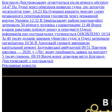
Білгороді-Дністровському оговтуються після нічного обстрілу
14:47
На Дунаї через обміління виявили судна, що затонули
десятиліття тому
14:23
На Одещині викрито чергову схему
незаконного переправлення ухилянтів через державний
кордон України
12:32
В Ізмаїльському районі нацгвардійці
затримали 50-річного чоловіка з наркотиками
11:48
Ворог
вдарив ракетами поблизу ринку в передмісті Одеси:
інформація про постраждалих уточнюється ОНОВЛЕНО
10:54
За 40 тисяч доларів замовив убивство судді: в Одесі затримали
організатора
10:36
В Арцизькій громаді завершили
капітальний ремонт Задунаївської амбулаторії
09:51
Пакунок
школяра — 2026: у «Дії» знову приймають заявки на виплату
5 тисяч гривень
09:19
Вночі ворог атакував місто Білгород-
Дністровський: є постраждалі
Рекламные новости