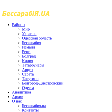
Районы
Мир
Украина
Одесская область
Бессарабия
Измаил
Рени
Болград
Килия
Татарбунары
Арциз
Сарата
Тарутино
Белгород-Днестровский
Одесса
Аналитика
Архив
О нас
Бессарабия.ua
Контакты