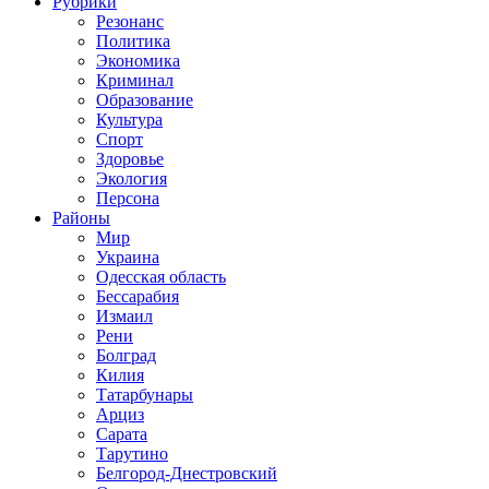
Рубрики
Резонанс
Политика
Экономика
Криминал
Образование
Культура
Спорт
Здоровье
Экология
Персона
Районы
Мир
Украина
Одесская область
Бессарабия
Измаил
Рени
Болград
Килия
Татарбунары
Арциз
Сарата
Тарутино
Белгород-Днестровский