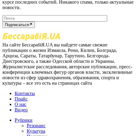
курсе последних событий. Никакого спама, только актуальные
новости.
Подписаться
На сайте БессарабіЯ.UA вы найдете самые свежие
публикации о жизни Измаила, Рени, Килии, Болграда,
Арциза, Сараты, Татарбунар, Тарутино, Белгорода-
Днестровского, а также Одесской области и Украины.
Журналистские расследования, авторские публикации, пресс-
конференции ключевых фигур органов власти, эксклюзивные
новости из сфер здравохранения, образования, спорта и
культуры – все это есть на страницах сайта
Контакты
Прайс
О нас
Видео
Рубрики
Резонанс
Культура