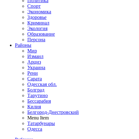
Политика
Спорт
Экономика
Здоровье
Криминал
Экология
Образование
Персона
Районы
Мир
Измаил
Арциз
Украина
Рени
Сарата
Одесская обл.
Болград
Тарутино
Бессарабия
Килия
Белгород-Днестровский
Menu Item
Татарбунары
Одесса