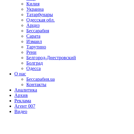
Килия
Украина
Татарбунары
Одесская обл.
Арциз
Бессарабия
Сарата
Измаил
Тарутино
Рени
Белгород-Днестровский
Болград
Одесса
О нас
Бессарабия.ua
Контакты
Аналитика
Архив
Реклама
Агент 007
Видео