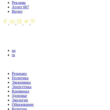
Реклама
Агент 007
Видео
ua
ru
Резонанс
Политика
Экономика
Энергетика
Криминал
Здоровье
Экология
Образование
Культура