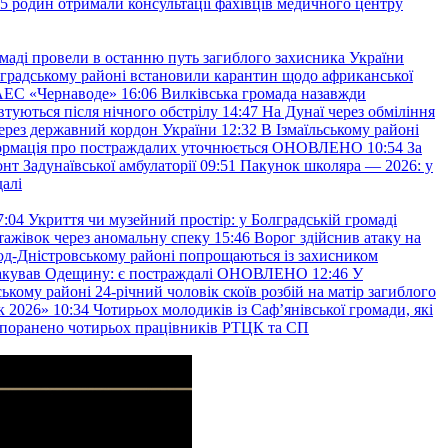
45 родин отримали консультації фахівців медичного центру
маді провели в останню путь загиблого захисника України
градському районі встановили карантин щодо африканської
 АЕС «Чернаводе»
16:06
Вилківська громада назавжди
втуються після нічного обстрілу
14:47
На Дунаї через обміління
ерез державний кордон України
12:32
В Ізмаїльському районі
інформація про постраждалих уточнюється ОНОВЛЕНО
10:54
За
т Задунаївської амбулаторії
09:51
Пакунок школяра — 2026: у
далі
7:04
Укриття чи музейний простір: у Болградській громаді
ажівок через аномальну спеку
15:46
Ворог здійснив атаку на
ород-Дністровському районі попрощаються із захисником
акував Одещину: є постраждалі ОНОВЛЕНО
12:46
У
ькому районі 24-річний чоловік скоїв розбій на матір загиблого
к 2026»
10:34
Чотирьох молодиків із Саф’янівської громади, які
и поранено чотирьох працівників РТЦК та СП