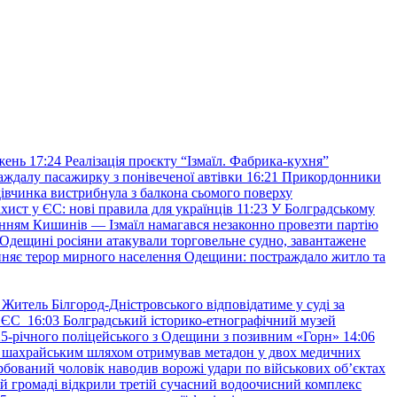
жень
17:24
Реалізація проєкту “Ізмаїл. Фабрика-кухня”
аждалу пасажирку з понівеченої автівки
16:21
Прикордонники
івчинка вистрибнула з балкона сьомого поверху
хист у ЄС: нові правила для українців
11:23
У Болградському
нням Кишинів — Ізмаїл намагався незаконно провезти партію
Одещині росіяни атакували торговельне судно, завантажене
няє терор мирного населення Одещини: постраждало житло та
Житель Білгород-Дністровського відповідатиме у суді за
в ЄС
16:03
Болградський історико-етнографічний музей
и 25-річного поліцейського з Одещини з позивним «Горн»
14:06
а шахрайським шляхом отримував метадон у двох медичних
рбований чоловік наводив ворожі удари по військових обʼєктах
ій громаді відкрили третій сучасний водоочисний комплекс