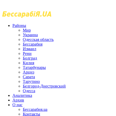
Районы
Мир
Украина
Одесская область
Бессарабия
Измаил
Рени
Болград
Килия
Татарбунары
Арциз
Сарата
Тарутино
Белгород-Днестровский
Одесса
Аналитика
Архив
О нас
Бессарабия.ua
Контакты