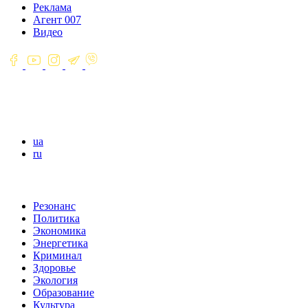
Реклама
Агент 007
Видео
ua
ru
Резонанс
Политика
Экономика
Энергетика
Криминал
Здоровье
Экология
Образование
Культура