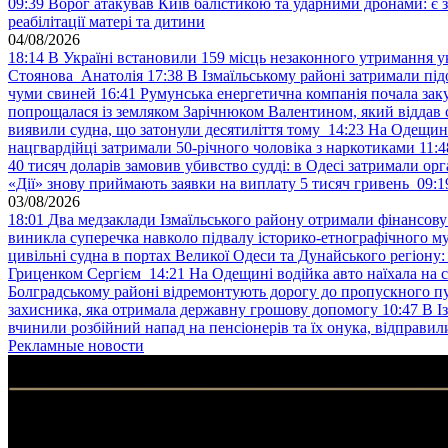
09:39
Ворог атакував Київ балістикою та ударними дронами: є 
реабілітації матері та дитини
04/08/2026
18:14
В Україні встановили 159 місць незаконного утримання ук
Стоянова Анатолія
17:38
В Ізмаїльському районі затримали під
чуми свиней
16:41
Румунська енергетична компанія почала зак
попрощалася із земляком Зарічнюком Валентином, який віддав 
виявили судна, що затонули десятиліття тому
14:23
На Одещині
нацгвардійці затримали 50-річного чоловіка з наркотиками
11:4
40 тисяч доларів замовив убивство судді: в Одесі затримали орг
«Дії» знову приймають заявки на виплату 5 тисяч гривень
09:1
03/08/2026
18:01
Два медзаклади Ізмаїльського району отримали фінансов
виникла суперечка навколо підвалу історико-етнографічного м
цивільні судна в портах Великої Одеси та Дунайського регіону
Гриценком Сергієм
14:21
На Одещині водійка авто наїхала на 
Болградському районі відремонтують дорогу до пропускного 
захисника, яка отримала державну грошову допомогу
10:47
В І
вчинили розбійний напад на пенсіонерів та їх онука, відправил
Рекламные новости