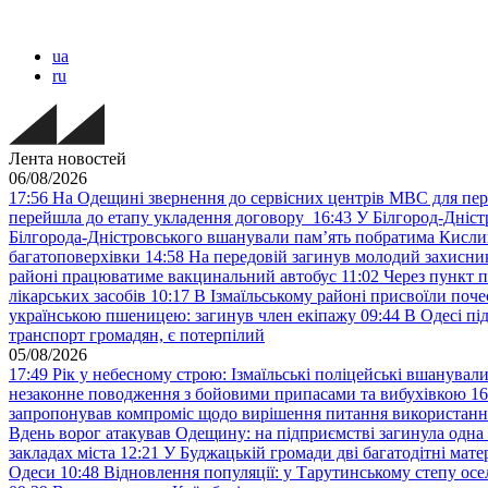
ua
ru
Лента новостей
06/08/2026
17:56
На Одещині звернення до сервісних центрів МВС для пер
перейшла до етапу укладення договору
16:43
У Білгород-Дніст
Білгорода-Дністровського вшанували пам’ять побратима Кислиц
багатоповерхівки
14:58
На передовій загинув молодий захисни
районі працюватиме вакцинальний автобус
11:02
Через пункт 
лікарських засобів
10:17
В Ізмаїльському районі присвоїли поч
українською пшеницею: загинув член екіпажу
09:44
В Одесі пі
транспорт громадян, є потерпілий
05/08/2026
17:49
Рік у небесному строю: Ізмаїльські поліцейські вшанувал
незаконне поводження з бойовими припасами та вибухівкою
16
запропонував компроміс щодо вирішення питання використанн
Вдень ворог атакував Одещину: на підприємстві загинула одна
закладах міста
12:21
У Буджацькій громади дві багатодітні мат
Одеси
10:48
Відновлення популяції: у Тарутинському степу ос