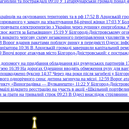
загиблий та постраждалі
09:10
У Татарбунарській громаді понад 
раїнців на окупованих територіях та в рф
17:52
В Арцизькій гро
озрюваного у замаху на зґвалтування 84-річної жінки
17:03
У Бол
уповувати електроенергію з України через зупинку енергоблока
своє життя за Батьківщину
15:19
У Білгороді-Дністровському ого
 викрито чергову схему незаконного переправлення ухилянтів ч
8
Ворог вдарив ракетами поблизу ринку в передмісті Одеси: 
анізатора
10:36
В Арцизькій громаді завершили капітальний ремон
9
Вночі ворог атакував місто Білгород-Дністровський: є постраж
у допомогу на придбання обладнання від румунських партнерів
1
узею
16:39
На дорогах Одещини вводять обмеження руху для вант
: пошкоджено буксир
14:37
Через два роки після загибелі у Білг
свого однорічного сина: дитина загинула на місці
12:59
Ворог ат
пункту «Виноградівка — Вулканешти»
11:22
У Білгород-Дністровс
змаїлі відкрито реєстрацію на участь в акції «Шкільний портфели
и за ґрати на тривалий строк
09:23
В Одесі внаслідок стрілянин