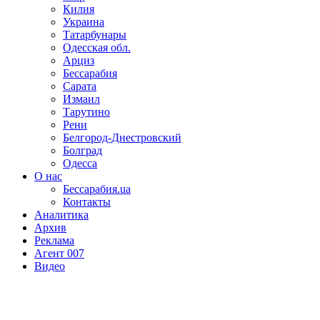
Килия
Украина
Татарбунары
Одесская обл.
Арциз
Бессарабия
Сарата
Измаил
Тарутино
Рени
Белгород-Днестровский
Болград
Одесса
О нас
Бессарабия.ua
Контакты
Аналитика
Архив
Реклама
Агент 007
Видео