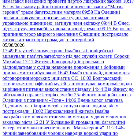
намагався незаконно провезти партію лікарських засобів
10:17
В Ізмаїльському районі присвоїли почесне звання “Мати-
героїня” трьом багатодітним матерям
09:58
На Одещині
росіяни атакували торговельне судно, завантажене
українською пшеницею: загинув член екіпажу
09:44
В Одесі
під час руху автомобіль провалився під землю
09:15
Ворог не
припиняє терор мирного населення Одещини: постраждало
житло та транспорт громадян, є потерпілий
05/08/2026
17:49
Рік у небесному строю: Ізмаїльські поліцейські
вшанували пам’ять загиблого під час служби колеги Сороки
Михайла
17:11
Житель Білгород-Дністровського
відповідатиме у суді за незаконне поводження з бойовими
припасами та вибухівкою
16:47
Ізмаїл став майданчиком для
обговорення морських ініціатив ЄС
16:03
Болградський
історико-етнографічний музей запропонував компроміс щодо
вирішення питання використання підвалу
14:44
Від бізнесу до
військової справи: історія служби 25-річного поліцейського з
Одещини з позивним «Горн»
14:06
Вдень ворог атакував
Одещину: на підприємстві загинула одна людина, вісім
постраждали
13:02
Наркозалежний житель Ізмаїла
шахрайським шляхом отримував метадон у двох медичних
закладах міста
12:21
У Буджацькій громади дві багатодітні
матері отримали почесне звання “Мати-героїня”
11:23
46-
річний завербований чоловік наводив ворожі удари по