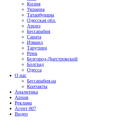
Килия
Украина
Татарбунары
Одесская обл.
Арциз
Бессарабия
Сарата
Измаил
Тарутино
Рени
Белгород-Днестровский
Болград
Одесса
О нас
Бессарабия.ua
Контакты
Аналитика
Архив
Реклама
Агент 007
Видео