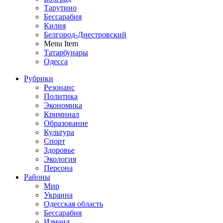
Тарутино
Бессарабия
Килия
Белгород-Днестровский
Menu Item
Татарбунары
Одесса
Рубрики
Резонанс
Политика
Экономика
Криминал
Образование
Культура
Спорт
Здоровье
Экология
Персона
Районы
Мир
Украина
Одесская область
Бессарабия
Измаил