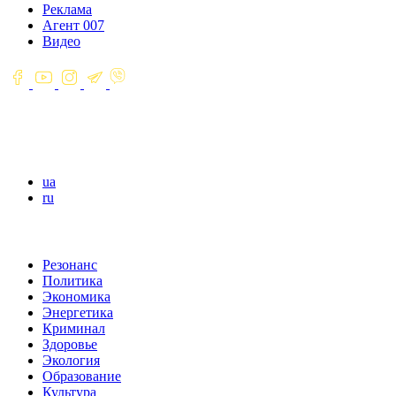
Реклама
Агент 007
Видео
ua
ru
Резонанс
Политика
Экономика
Энергетика
Криминал
Здоровье
Экология
Образование
Культура