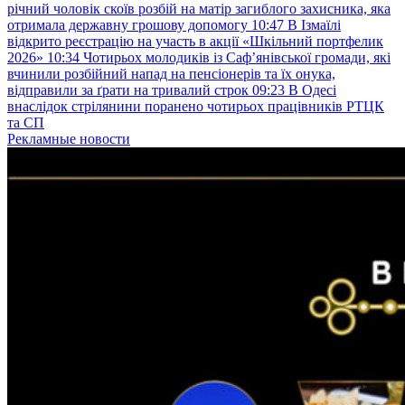
річний чоловік скоїв розбій на матір загиблого захисника, яка
отримала державну грошову допомогу
10:47
В Ізмаїлі
відкрито реєстрацію на участь в акції «Шкільний портфелик
2026»
10:34
Чотирьох молодиків із Саф’янівської громади, які
вчинили розбійний напад на пенсіонерів та їх онука,
відправили за ґрати на тривалий строк
09:23
В Одесі
внаслідок стрілянини поранено чотирьох працівників РТЦК
та СП
Рекламные новости