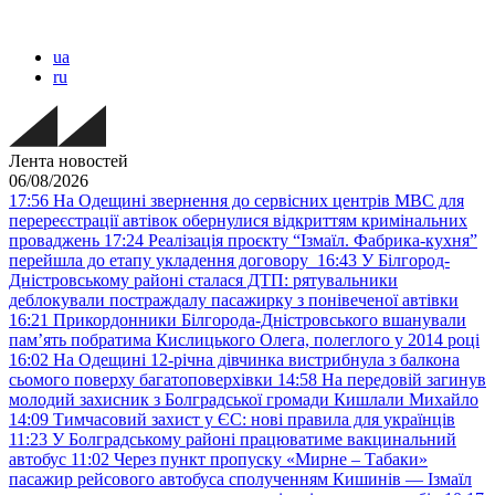
ua
ru
Лента новостей
06/08/2026
17:56
На Одещині звернення до сервісних центрів МВС для
перереєстрації автівок обернулися відкриттям кримінальних
проваджень
17:24
Реалізація проєкту “Ізмаїл. Фабрика-кухня”
перейшла до етапу укладення договору
16:43
У Білгород-
Дністровському районі сталася ДТП: рятувальники
деблокували постраждалу пасажирку з понівеченої автівки
16:21
Прикордонники Білгорода-Дністровського вшанували
пам’ять побратима Кислицького Олега, полеглого у 2014 році
16:02
На Одещині 12-річна дівчинка вистрибнула з балкона
сьомого поверху багатоповерхівки
14:58
На передовій загинув
молодий захисник з Болградської громади Кишлали Михайло
14:09
Тимчасовий захист у ЄС: нові правила для українців
11:23
У Болградському районі працюватиме вакцинальний
автобус
11:02
Через пункт пропуску «Мирне – Табаки»
пасажир рейсового автобуса сполученням Кишинів — Ізмаїл