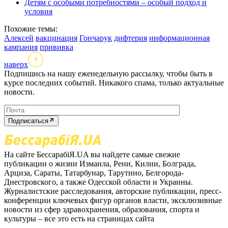
Детям с особыми потребностями – особый подход и
условия
Похожие темы:
Алексей
вакцинация
Гончарук
дифтерия
информационная
кампания
прививка
наверх
Подпишись на нашу еженедельную рассылку, чтобы быть в
курсе последних событий. Никакого спама, только актуальные
новости.
Подписаться
На сайте БессарабіЯ.UA вы найдете самые свежие
публикации о жизни Измаила, Рени, Килии, Болграда,
Арциза, Сараты, Татарбунар, Тарутино, Белгорода-
Днестровского, а также Одесской области и Украины.
Журналистские расследования, авторские публикации, пресс-
конференции ключевых фигур органов власти, эксклюзивные
новости из сфер здравохранения, образования, спорта и
культуры – все это есть на страницах сайта