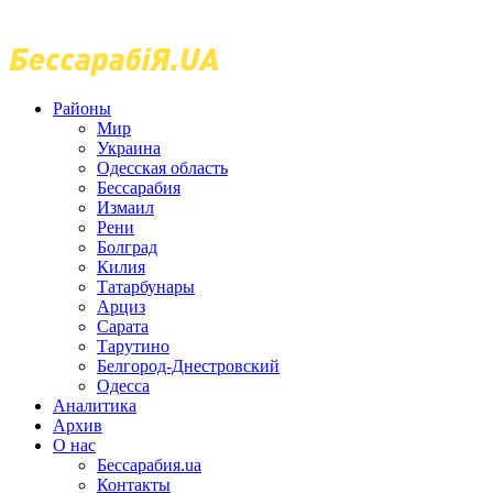
Районы
Мир
Украина
Одесская область
Бессарабия
Измаил
Рени
Болград
Килия
Татарбунары
Арциз
Сарата
Тарутино
Белгород-Днестровский
Одесса
Аналитика
Архив
О нас
Бессарабия.ua
Контакты