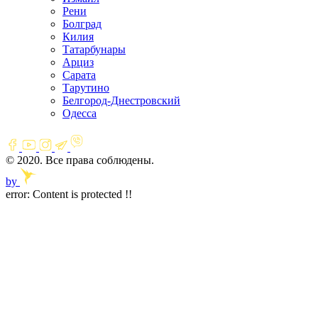
Рени
Болград
Килия
Татарбунары
Арциз
Сарата
Тарутино
Белгород-Днестровский
Одесса
© 2020. Все права соблюдены.
by
error:
Content is protected !!