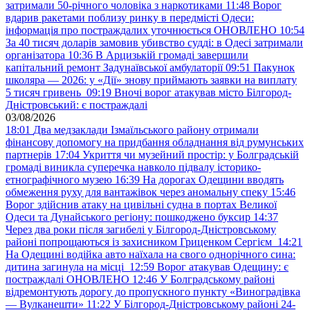
затримали 50-річного чоловіка з наркотиками
11:48
Ворог
вдарив ракетами поблизу ринку в передмісті Одеси:
інформація про постраждалих уточнюється ОНОВЛЕНО
10:54
За 40 тисяч доларів замовив убивство судді: в Одесі затримали
організатора
10:36
В Арцизькій громаді завершили
капітальний ремонт Задунаївської амбулаторії
09:51
Пакунок
школяра — 2026: у «Дії» знову приймають заявки на виплату
5 тисяч гривень
09:19
Вночі ворог атакував місто Білгород-
Дністровський: є постраждалі
03/08/2026
18:01
Два медзаклади Ізмаїльського району отримали
фінансову допомогу на придбання обладнання від румунських
партнерів
17:04
Укриття чи музейний простір: у Болградській
громаді виникла суперечка навколо підвалу історико-
етнографічного музею
16:39
На дорогах Одещини вводять
обмеження руху для вантажівок через аномальну спеку
15:46
Ворог здійснив атаку на цивільні судна в портах Великої
Одеси та Дунайського регіону: пошкоджено буксир
14:37
Через два роки після загибелі у Білгород-Дністровському
районі попрощаються із захисником Гриценком Сергієм
14:21
На Одещині водійка авто наїхала на свого однорічного сина:
дитина загинула на місці
12:59
Ворог атакував Одещину: є
постраждалі ОНОВЛЕНО
12:46
У Болградському районі
відремонтують дорогу до пропускного пункту «Виноградівка
— Вулканешти»
11:22
У Білгород-Дністровському районі 24-