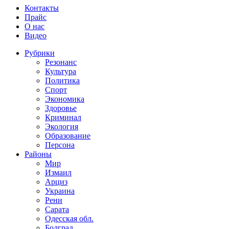
Контакты
Прайс
О нас
Видео
Рубрики
Резонанс
Культура
Политика
Спорт
Экономика
Здоровье
Криминал
Экология
Образование
Персона
Районы
Мир
Измаил
Арциз
Украина
Рени
Сарата
Одесская обл.
Болград