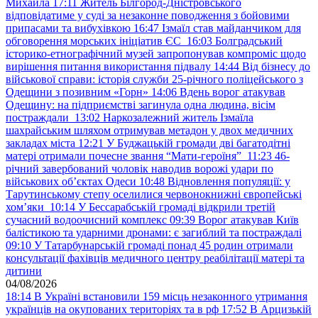
Михайла
17:11
Житель Білгород-Дністровського
відповідатиме у суді за незаконне поводження з бойовими
припасами та вибухівкою
16:47
Ізмаїл став майданчиком для
обговорення морських ініціатив ЄС
16:03
Болградський
історико-етнографічний музей запропонував компроміс щодо
вирішення питання використання підвалу
14:44
Від бізнесу до
військової справи: історія служби 25-річного поліцейського з
Одещини з позивним «Горн»
14:06
Вдень ворог атакував
Одещину: на підприємстві загинула одна людина, вісім
постраждали
13:02
Наркозалежний житель Ізмаїла
шахрайським шляхом отримував метадон у двох медичних
закладах міста
12:21
У Буджацькій громади дві багатодітні
матері отримали почесне звання “Мати-героїня”
11:23
46-
річний завербований чоловік наводив ворожі удари по
військових обʼєктах Одеси
10:48
Відновлення популяції: у
Тарутинському степу оселилися червонокнижні європейські
хом’яки
10:14
У Бессарабській громаді відкрили третій
сучасний водоочисний комплекс
09:39
Ворог атакував Київ
балістикою та ударними дронами: є загиблий та постраждалі
09:10
У Татарбунарській громаді понад 45 родин отримали
консультації фахівців медичного центру реабілітації матері та
дитини
04/08/2026
18:14
В Україні встановили 159 місць незаконного утримання
українців на окупованих територіях та в рф
17:52
В Арцизькій