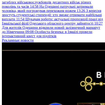
загиблих військовослужбовців десантних військ різних
поколінь та часів
14:58
На Одещині патрульні затримали
чоловіка, який погрожував перехожим ножем
13:26
З вересня
зростуть студентські стипендії: хто зможе отримати найбільші
виплати
11:54
Шукачам роботи: актуальні пропозиції праці від
Ізмаїльської філії Одеського обласного центру зайнятості
10:27
Для жителів Одещини відкрили новий залізничний маршрут
до Німеччини
09:08
Особиста безпека: в Ізмаїлі провели
інтерактивний квест для підлітків
Рекламные новости