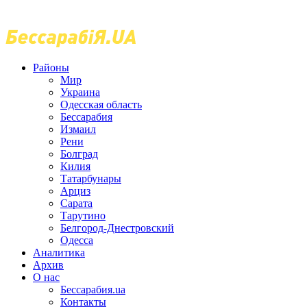
Районы
Мир
Украина
Одесская область
Бессарабия
Измаил
Рени
Болград
Килия
Татарбунары
Арциз
Сарата
Тарутино
Белгород-Днестровский
Одесса
Аналитика
Архив
О нас
Бессарабия.ua
Контакты