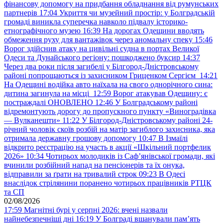
фінансову допомогу на придбання обладнання від румунських
партнерів
17:04
Укриття чи музейний простір: у Болградській
громаді виникла суперечка навколо підвалу історико-
етнографічного музею
16:39
На дорогах Одещини вводять
обмеження руху для вантажівок через аномальну спеку
15:46
Ворог здійснив атаку на цивільні судна в портах Великої
Одеси та Дунайського регіону: пошкоджено буксир
14:37
Через два роки після загибелі у Білгород-Дністровському
районі попрощаються із захисником Гриценком Сергієм
14:21
На Одещині водійка авто наїхала на свого однорічного сина:
дитина загинула на місці
12:59
Ворог атакував Одещину: є
постраждалі ОНОВЛЕНО
12:46
У Болградському районі
відремонтують дорогу до пропускного пункту «Виноградівка
— Вулканешти»
11:22
У Білгород-Дністровському районі 24-
річний чоловік скоїв розбій на матір загиблого захисника, яка
отримала державну грошову допомогу
10:47
В Ізмаїлі
відкрито реєстрацію на участь в акції «Шкільний портфелик
2026»
10:34
Чотирьох молодиків із Саф’янівської громади, які
вчинили розбійний напад на пенсіонерів та їх онука,
відправили за ґрати на тривалий строк
09:23
В Одесі
внаслідок стрілянини поранено чотирьох працівників РТЦК
та СП
02/08/2026
17:59
Магнітні бурі у серпні 2026: вчені назвали
найнебезпечніші дні
16:19
У Болграді вшанували пам’ять