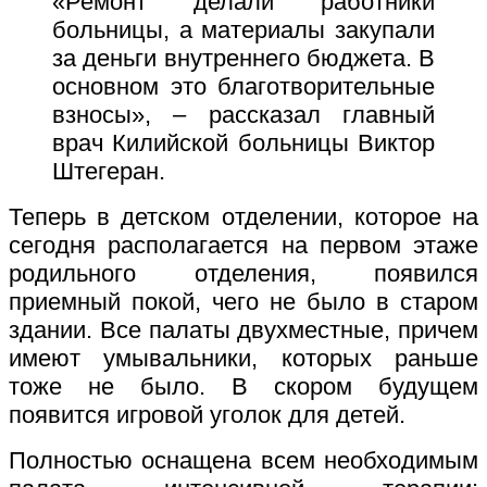
«Ремонт делали работники
больницы, а материалы закупали
за деньги внутреннего бюджета. В
основном это благотворительные
взносы», – рассказал главный
врач Килийской больницы Виктор
Штегеран.
Теперь в детском отделении, которое на
сегодня располагается на первом этаже
родильного отделения, появился
приемный покой, чего не было в старом
здании. Все палаты двухместные, причем
имеют умывальники, которых раньше
тоже не было. В скором будущем
появится игровой уголок для детей.
Полностью оснащена всем необходимым