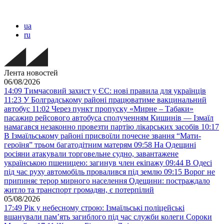
ua
ru
Лента новостей
06/08/2026
14:09
Тимчасовий захист у ЄС: нові правила для українців
11:23
У Болградському районі працюватиме вакцинальний
автобус
11:02
Через пункт пропуску «Мирне – Табаки»
пасажир рейсового автобуса сполученням Кишинів — Ізмаїл
намагався незаконно провезти партію лікарських засобів
10:17
В Ізмаїльському районі присвоїли почесне звання “Мати-
героїня” трьом багатодітним матерям
09:58
На Одещині
росіяни атакували торговельне судно, завантажене
українською пшеницею: загинув член екіпажу
09:44
В Одесі
під час руху автомобіль провалився під землю
09:15
Ворог не
припиняє терор мирного населення Одещини: постраждало
житло та транспорт громадян, є потерпілий
05/08/2026
17:49
Рік у небесному строю: Ізмаїльські поліцейські
вшанували пам’ять загиблого під час служби колеги Сороки