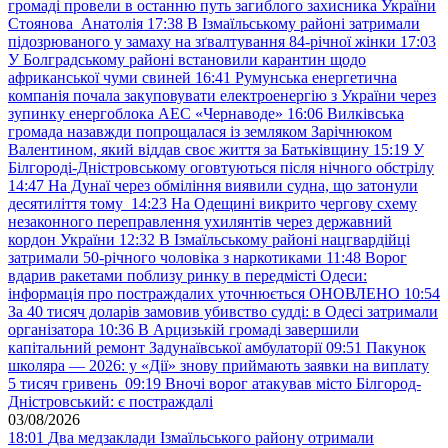
громаді провели в останню путь загиблого захисника України
Стоянова Анатолія
17:38
В Ізмаїльському районі затримали
підозрюваного у замаху на зґвалтування 84-річної жінки
17:03
У Болградському районі встановили карантин щодо
африканської чуми свиней
16:41
Румунська енергетична
компанія почала закуповувати електроенергію з України через
зупинку енергоблока АЕС «Чернаводе»
16:06
Вилківська
громада назавжди попрощалася із земляком Зарічнюком
Валентином, який віддав своє життя за Батьківщину
15:19
У
Білгороді-Дністровському оговтуються після нічного обстрілу
14:47
На Дунаї через обміління виявили судна, що затонули
десятиліття тому
14:23
На Одещині викрито чергову схему
незаконного переправлення ухилянтів через державний
кордон України
12:32
В Ізмаїльському районі нацгвардійці
затримали 50-річного чоловіка з наркотиками
11:48
Ворог
вдарив ракетами поблизу ринку в передмісті Одеси:
інформація про постраждалих уточнюється ОНОВЛЕНО
10:54
За 40 тисяч доларів замовив убивство судді: в Одесі затримали
організатора
10:36
В Арцизькій громаді завершили
капітальний ремонт Задунаївської амбулаторії
09:51
Пакунок
школяра — 2026: у «Дії» знову приймають заявки на виплату
5 тисяч гривень
09:19
Вночі ворог атакував місто Білгород-
Дністровський: є постраждалі
03/08/2026
18:01
Два медзаклади Ізмаїльського району отримали