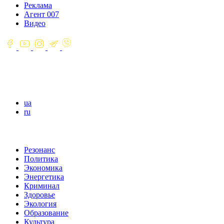
Реклама
Агент 007
Видео
ua
ru
Резонанс
Политика
Экономика
Энергетика
Криминал
Здоровье
Экология
Образование
Культура