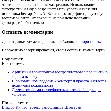
Гиперссылка обязательна вне зависимости от полного либо
частичного использования материалов. Использование
фотографий и видео разрешается при условии указания
источника Бессарабія.UA. Если на фотографии присутствует
вотермарк сайта, их сохранение при использовании
фотографий обязательно
Оставить комментарий
Для отправки комментария вам необходимо
авторизоваться
.
Необходимо авторизироваться, чтобы оставить комментарий.
Поделиться:
Еще по теме:
Арцизский горисполком воспрепятствовал повышению
тарифа на воду
В обновленном роддоме – комфорт и красота. Остается
поднимать рождаемость
Детям с особыми потребностями – особый подход и
условия
Похожие темы:
Виктор
Килия
переезд
райбольница
Штегеран