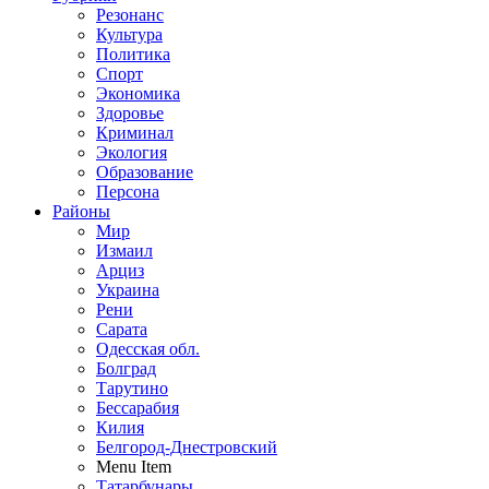
Резонанс
Культура
Политика
Спорт
Экономика
Здоровье
Криминал
Экология
Образование
Персона
Районы
Мир
Измаил
Арциз
Украина
Рени
Сарата
Одесская обл.
Болград
Тарутино
Бессарабия
Килия
Белгород-Днестровский
Menu Item
Татарбунары