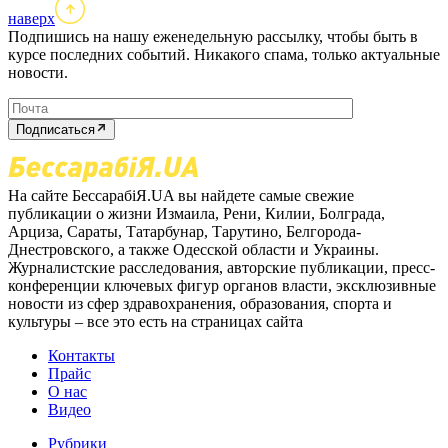
наверх
Подпишись на нашу еженедельную рассылку, чтобы быть в
курсе последних событий. Никакого спама, только актуальные
новости.
Подписаться
На сайте БессарабіЯ.UA вы найдете самые свежие
публикации о жизни Измаила, Рени, Килии, Болграда,
Арциза, Сараты, Татарбунар, Тарутино, Белгорода-
Днестровского, а также Одесской области и Украины.
Журналистские расследования, авторские публикации, пресс-
конференции ключевых фигур органов власти, эксклюзивные
новости из сфер здравохранения, образования, спорта и
культуры – все это есть на страницах сайта
Контакты
Прайс
О нас
Видео
Рубрики