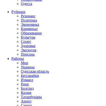
Одесса
Рубрики
Резонанс
Политика
Экономика
Криминал
Образование
Культура
Спорт
Здоровье
Экология
Персона
Районы
Мир
Украина
Одесская область
Бессарабия
Измаил
Рени
Болград
Килия
Татарбунары
Арциз
Сарата