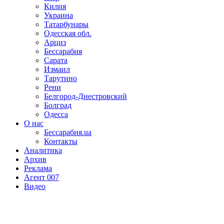
Килия
Украина
Татарбунары
Одесская обл.
Арциз
Бессарабия
Сарата
Измаил
Тарутино
Рени
Белгород-Днестровский
Болград
Одесса
О нас
Бессарабия.ua
Контакты
Аналитика
Архив
Реклама
Агент 007
Видео