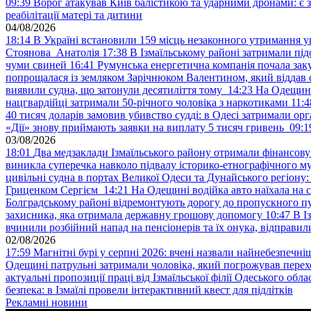
09:39
Ворог атакував Київ балістикою та ударними дронами: є 
реабілітації матері та дитини
04/08/2026
18:14
В Україні встановили 159 місць незаконного утримання ук
Стоянова Анатолія
17:38
В Ізмаїльському районі затримали під
чуми свиней
16:41
Румунська енергетична компанія почала зак
попрощалася із земляком Зарічнюком Валентином, який віддав 
виявили судна, що затонули десятиліття тому
14:23
На Одещині
нацгвардійці затримали 50-річного чоловіка з наркотиками
11:4
40 тисяч доларів замовив убивство судді: в Одесі затримали орг
«Дії» знову приймають заявки на виплату 5 тисяч гривень
09:1
03/08/2026
18:01
Два медзаклади Ізмаїльського району отримали фінансов
виникла суперечка навколо підвалу історико-етнографічного м
цивільні судна в портах Великої Одеси та Дунайського регіону
Гриценком Сергієм
14:21
На Одещині водійка авто наїхала на 
Болградському районі відремонтують дорогу до пропускного п
захисника, яка отримала державну грошову допомогу
10:47
В І
вчинили розбійний напад на пенсіонерів та їх онука, відправил
02/08/2026
17:59
Магнітні бурі у серпні 2026: вчені назвали найнебезпечніш
Одещині патрульні затримали чоловіка, який погрожував пер
актуальні пропозиції праці від Ізмаїльської філії Одеського обл
безпека: в Ізмаїлі провели інтерактивний квест для підлітків
Рекламні новини