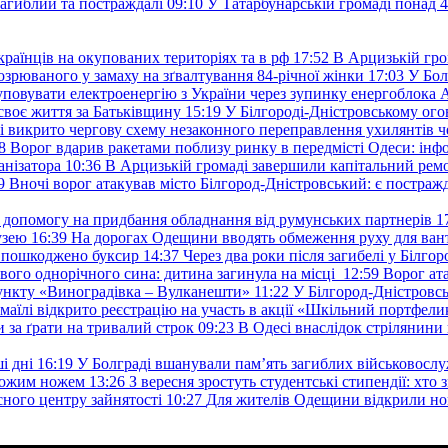
загиблий та постраждалі
09:10
У Татарбунарській громаді понад 
раїнців на окупованих територіях та в рф
17:52
В Арцизькій гро
озрюваного у замаху на зґвалтування 84-річної жінки
17:03
У Бол
уповувати електроенергію з України через зупинку енергоблока
своє життя за Батьківщину
15:19
У Білгороді-Дністровському ого
 викрито чергову схему незаконного переправлення ухилянтів ч
8
Ворог вдарив ракетами поблизу ринку в передмісті Одеси: 
анізатора
10:36
В Арцизькій громаді завершили капітальний ремон
9
Вночі ворог атакував місто Білгород-Дністровський: є постраж
у допомогу на придбання обладнання від румунських партнерів
1
узею
16:39
На дорогах Одещини вводять обмеження руху для вант
: пошкоджено буксир
14:37
Через два роки після загибелі у Білг
свого однорічного сина: дитина загинула на місці
12:59
Ворог ат
ункту «Виноградівка – Вулканешти»
11:22
У Білгород-Дністровсь
змаїлі відкрито реєстрацію на участь в акції «Шкільний портфели
и за ґрати на тривалий строк
09:23
В Одесі внаслідок стрілянин
і дні
16:19
У Болграді вшанували пам’ять загиблих військовослуж
ехожим ножем
13:26
З вересня зростуть студентські стипендії: хт
асного центру зайнятості
10:27
Для жителів Одещини відкрили но