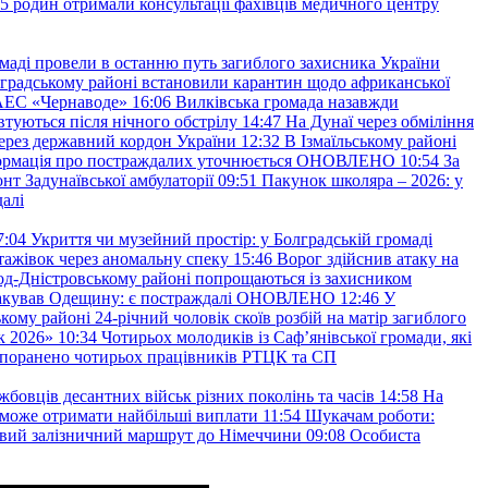
45 родин отримали консультації фахівців медичного центру
маді провели в останню путь загиблого захисника України
градському районі встановили карантин щодо африканської
 АЕС «Чернаводе»
16:06
Вилківська громада назавжди
втуються після нічного обстрілу
14:47
На Дунаї через обміління
ерез державний кордон України
12:32
В Ізмаїльському районі
інформація про постраждалих уточнюється ОНОВЛЕНО
10:54
За
т Задунаївської амбулаторії
09:51
Пакунок школяра – 2026: у
далі
7:04
Укриття чи музейний простір: у Болградській громаді
ажівок через аномальну спеку
15:46
Ворог здійснив атаку на
ород-Дністровському районі попрощаються із захисником
акував Одещину: є постраждалі ОНОВЛЕНО
12:46
У
кому районі 24-річний чоловік скоїв розбій на матір загиблого
к 2026»
10:34
Чотирьох молодиків із Саф’янівської громади, які
и поранено чотирьох працівників РТЦК та СП
бовців десантних військ різних поколінь та часів
14:58
На
о зможе отримати найбільші виплати
11:54
Шукачам роботи:
вий залізничний маршрут до Німеччини
09:08
Особиста