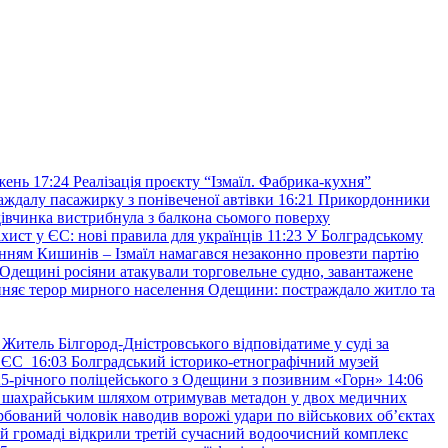
жень
17:24
Реалізація проєкту “Ізмаїл. Фабрика-кухня”
аждалу пасажирку з понівеченої автівки
16:21
Прикордонники
івчинка вистрибнула з балкона сьомого поверху
хист у ЄС: нові правила для українців
11:23
У Болградському
нням Кишинів – Ізмаїл намагався незаконно провезти партію
Одещині росіяни атакували торговельне судно, завантажене
няє терор мирного населення Одещини: постраждало житло та
Житель Білгород-Дністровського відповідатиме у суді за
в ЄС
16:03
Болградський історико-етнографічний музей
и 25-річного поліцейського з Одещини з позивним «Горн»
14:06
а шахрайським шляхом отримував метадон у двох медичних
рбований чоловік наводив ворожі удари по військових обʼєктах
ій громаді відкрили третій сучасний водоочисний комплекс