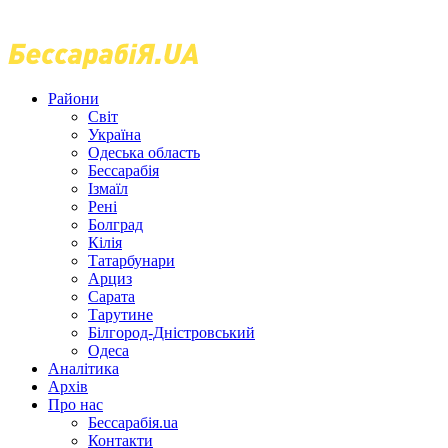
Райони
Світ
Україна
Одеська область
Бессарабія
Ізмаїл
Рені
Болград
Кілія
Татарбунари
Арциз
Сарата
Тарутине
Білгород-Дністровський
Одеса
Аналітика
Архів
Про нас
Бессарабія.ua
Контакти