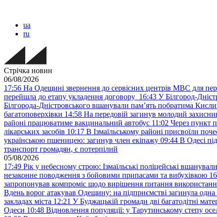
ua
ru
Стрічка новин
06/08/2026
17:56
На Одещині звернення до сервісних центрів МВС для пер
перейшла до етапу укладення договору
16:43
У Білгород-Дніст
Білгорода-Дністровського вшанували пам’ять побратима Кислиц
багатоповерхівки
14:58
На передовій загинув молодий захисни
районі працюватиме вакцинальний автобус
11:02
Через пункт 
лікарських засобів
10:17
В Ізмаїльському районі присвоїли поч
українською пшеницею: загинув член екіпажу
09:44
В Одесі пі
транспорт громадян, є потерпілий
05/08/2026
17:49
Рік у небесному строю: Ізмаїльські поліцейські вшанувал
незаконне поводження з бойовими припасами та вибухівкою
16
запропонував компроміс щодо вирішення питання використанн
Вдень ворог атакував Одещину: на підприємстві загинула одна
закладах міста
12:21
У Буджацькій громади дві багатодітні мат
Одеси
10:48
Відновлення популяції: у Тарутинському степу ос