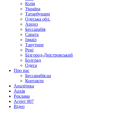
Кілія
Україна
Татарбунари
Одеська обл.
Арциз
Бессарабія
Сарата
Ізмаїл
Тарутине
Рені
Білгород-Дністровський
Болград
Одеса
Про нас
Бессарабія.ua
Контакти
Аналітика
Архів
Реклама
Агент 007
Відео