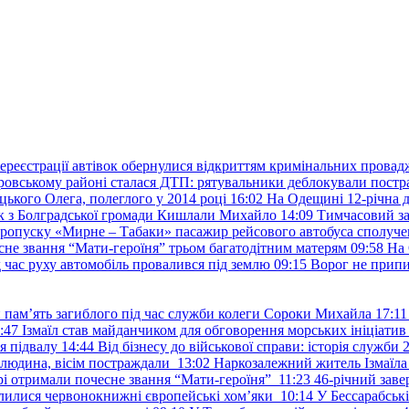
ереєстрації автівок обернулися відкриттям кримінальних провад
ровському районі сталася ДТП: рятувальники деблокували постр
ького Олега, полеглого у 2014 році
16:02
На Одещині 12-річна д
к з Болградської громади Кишлали Михайло
14:09
Тимчасовий за
пропуску «Мирне – Табаки» пасажир рейсового автобуса сполуче
есне звання “Мати-героїня” трьом багатодітним матерям
09:58
На 
д час руху автомобіль провалився під землю
09:15
Ворог не припи
и пам’ять загиблого під час служби колеги Сороки Михайла
17:11
:47
Ізмаїл став майданчиком для обговорення морських ініціати
я підвалу
14:44
Від бізнесу до військової справи: історія служб
 людина, вісім постраждали
13:02
Наркозалежний житель Ізмаїл
ері отримали почесне звання “Мати-героїня”
11:23
46-річний заве
елилися червонокнижні європейські хом’яки
10:14
У Бессарабськ