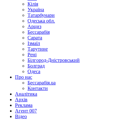
Кілія
Україна
Татарбунари
Одеська обл.
Арциз
Бессарабія
Сарата
Ізмаїл
Тарутине
Рені
Білгород-Дністровський
Болград
Одеса
Про нас
Бессарабія.ua
Контакти
Аналітика
Архів
Реклама
Агент 007
Відео