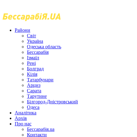
Райони
Світ
Україна
Одеська область
Бессарабія
Ізмаїл
Рені
Болград
Кілія
Татарбунари
Арциз
Сарата
Тарутине
Білгород-Дністровський
Одеса
Аналітика
Архів
Про нас
Бессарабія.ua
Контакти