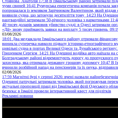
Стоянова Анатолія
17:38
В Ізмаїльському районі затримали під
чуми свиней
16:41
Румунська енергетична компанія почала зак
попрощалася із земляком Зарічнюком Валентином, який віддав 
виявили судна, що затонули десятиліття тому
14:23
На Одещині
нацгвардійці затримали 50-річного чоловіка з наркотиками
11:4
40 тисяч доларів замовив убивство судді: в Одесі затримали орг
«Дії» знову приймають заявки на виплату 5 тисяч гривень
09:1
03/08/2026
18:01
Два медзаклади Ізмаїльського району отримали фінансов
виникла суперечка навколо підвалу історико-етнографічного м
цивільні судна в портах Великої Одеси та Дунайського регіону
Гриценком Сергієм
14:21
На Одещині водійка авто наїхала на 
Болградському районі відремонтують дорогу до пропускного п
захисника, яка отримала державну грошову допомогу
10:47
В І
вчинили розбійний напад на пенсіонерів та їх онука, відправил
02/08/2026
17:59
Магнітні бурі у серпні 2026: вчені назвали найнебезпечніш
Одещині патрульні затримали чоловіка, який погрожував пер
актуальні пропозиції праці від Ізмаїльської філії Одеського обл
безпека: в Ізмаїлі провели інтерактивний квест для підлітків
Рекламні новини