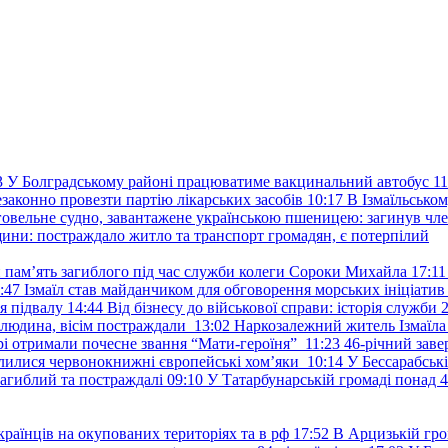
3
У Болградському районі працюватиме вакцинальний автобус
11
законно провезти партію лікарських засобів
10:17
В Ізмаїльсько
говельне судно, завантажене українською пшеницею: загинув чле
ини: постраждало житло та транспорт громадян, є потерпілий
и пам’ять загиблого під час служби колеги Сороки Михайла
17:11
:47
Ізмаїл став майданчиком для обговорення морських ініціати
я підвалу
14:44
Від бізнесу до військової справи: історія служб
 людина, вісім постраждали
13:02
Наркозалежний житель Ізмаїл
ері отримали почесне звання “Мати-героїня”
11:23
46-річний заве
елилися червонокнижні європейські хом’яки
10:14
У Бессарабськ
загиблий та постраждалі
09:10
У Татарбунарській громаді понад 
раїнців на окупованих територіях та в рф
17:52
В Арцизькій гро