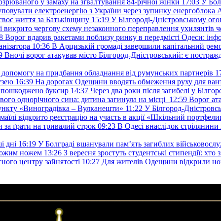
озрюваного у замаху на зґвалтування 84-річної жінки
17:03
У Бол
уповувати електроенергію з України через зупинку енергоблока
своє життя за Батьківщину
15:19
У Білгороді-Дністровському ого
 викрито чергову схему незаконного переправлення ухилянтів ч
8
Ворог вдарив ракетами поблизу ринку в передмісті Одеси: 
анізатора
10:36
В Арцизькій громаді завершили капітальний ремон
9
Вночі ворог атакував місто Білгород-Дністровський: є постраж
у допомогу на придбання обладнання від румунських партнерів
1
узею
16:39
На дорогах Одещини вводять обмеження руху для вант
: пошкоджено буксир
14:37
Через два роки після загибелі у Білг
свого однорічного сина: дитина загинула на місці
12:59
Ворог ат
ункту «Виноградівка – Вулканешти»
11:22
У Білгород-Дністровсь
змаїлі відкрито реєстрацію на участь в акції «Шкільний портфели
и за ґрати на тривалий строк
09:23
В Одесі внаслідок стрілянин
і дні
16:19
У Болграді вшанували пам’ять загиблих військовослуж
ехожим ножем
13:26
З вересня зростуть студентські стипендії: хт
асного центру зайнятості
10:27
Для жителів Одещини відкрили но