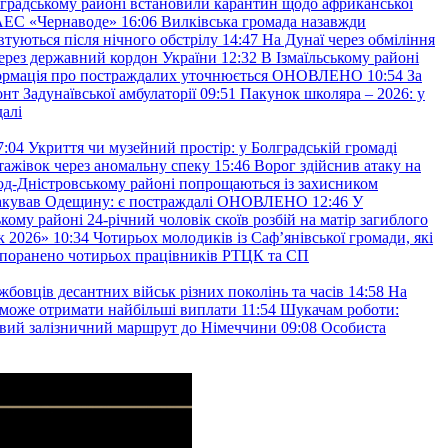
градському районі встановили карантин щодо африканської
 АЕС «Чернаводе»
16:06
Вилківська громада назавжди
втуються після нічного обстрілу
14:47
На Дунаї через обміління
ерез державний кордон України
12:32
В Ізмаїльському районі
інформація про постраждалих уточнюється ОНОВЛЕНО
10:54
За
т Задунаївської амбулаторії
09:51
Пакунок школяра – 2026: у
далі
7:04
Укриття чи музейний простір: у Болградській громаді
ажівок через аномальну спеку
15:46
Ворог здійснив атаку на
ород-Дністровському районі попрощаються із захисником
акував Одещину: є постраждалі ОНОВЛЕНО
12:46
У
кому районі 24-річний чоловік скоїв розбій на матір загиблого
к 2026»
10:34
Чотирьох молодиків із Саф’янівської громади, які
и поранено чотирьох працівників РТЦК та СП
бовців десантних військ різних поколінь та часів
14:58
На
о зможе отримати найбільші виплати
11:54
Шукачам роботи:
вий залізничний маршрут до Німеччини
09:08
Особиста