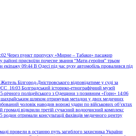
:02
Через пункт пропуску «Мирне – Табаки» пасажир
му районі присвоїли почесне звання “Мати-героїня” трьом
н екіпажу
09:44
В Одесі під час руху автомобіль провалився під
Житель Білгород-Дністровського відповідатиме у суді за
в ЄС
16:03
Болградський історико-етнографічний музей
и 25-річного поліцейського з Одещини з позивним «Горн»
14:06
а шахрайським шляхом отримував метадон у двох медичних
рбований чоловік наводив ворожі удари по військових обʼєктах
ій громаді відкрили третій сучасний водоочисний комплекс
45 родин отримали консультації фахівців медичного центру
маді провели в останню путь загиблого захисника України