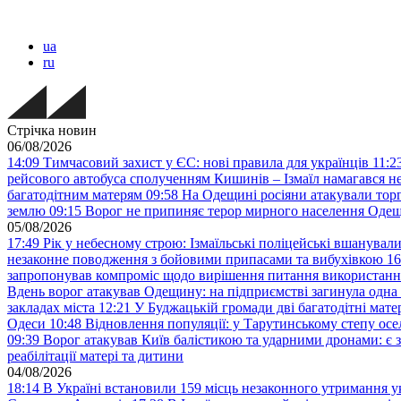
ua
ru
Стрічка новин
06/08/2026
14:09
Тимчасовий захист у ЄС: нові правила для українців
11:2
рейсового автобуса сполученням Кишинів – Ізмаїл намагався не
багатодітним матерям
09:58
На Одещині росіяни атакували тор
землю
09:15
Ворог не припиняє терор мирного населення Одещ
05/08/2026
17:49
Рік у небесному строю: Ізмаїльські поліцейські вшанувал
незаконне поводження з бойовими припасами та вибухівкою
16
запропонував компроміс щодо вирішення питання використанн
Вдень ворог атакував Одещину: на підприємстві загинула одна
закладах міста
12:21
У Буджацькій громади дві багатодітні мат
Одеси
10:48
Відновлення популяції: у Тарутинському степу ос
09:39
Ворог атакував Київ балістикою та ударними дронами: є 
реабілітації матері та дитини
04/08/2026
18:14
В Україні встановили 159 місць незаконного утримання ук