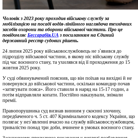
Чоловік з 2023 року проходив військову службу за
мобілізацією на посаді водія-лінійного наглядача технічних
засобів охорони та оборони військової частини. Про це
повідомляє
Бессарабія.UA
з посиланням на Єдиний
державний реєстр судових рішень.
24 липня 2025 року військовослужбовець не з`явився до
підрозділу військової частини, в якому ніс військову службу
під час воєнного стану, та ухилявся від її проходження до 15
жовтня 2025 року.
У суді обвинувачений пояснив, що він поїхав на вихідні й не
повернувся до військової частини, оскільки командир почав
«затягувати пояса». Його ставили в наряд на 15-17 годин, а
потім відправляли копати. Постійно наказували, знімали
премії.
Правопорушника суд визнав винним у скоєнні злочину,
передбаченого ч. 5 ст. 407 Кримінального кодексу України, що
полягає у нез`явленні вчасно на службу військовослужбовцем,
тривалістю понад три доби, вчинене в умовах воєнного стану.
Засудженому призначено покарання у вигляді позбавлення