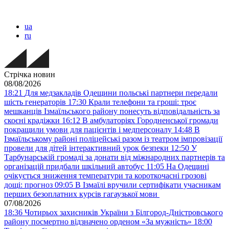
ua
ru
Стрічка новин
08/08/2026
18:21
Для медзакладів Одещини польські партнери передали
шість генераторів
17:30
Крали телефони та гроші: троє
мешканців Ізмаїльського району понесуть відповідальність за
скоєні крадіжки
16:12
В амбулаторіях Городненської громади
покращили умови для пацієнтів і медперсоналу
14:48
В
Ізмаїльському районі поліцейські разом із театром імпровізації
провели для дітей інтерактивний урок безпеки
12:50
У
Тарбунарській громаді за донати від міжнародних партнерів та
організацій придбали шкільний автобус
11:05
На Одещині
очікується зниження температури та короткочасні грозові
дощі: прогноз
09:05
В Ізмаїлі вручили сертифікати учасникам
перших безоплатних курсів гагаузької мови
07/08/2026
18:36
Чотирьох захисників України з Білгород-Дністровського
району посмертно відзначено орденом «За мужність»
18:00