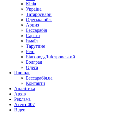
Кілія
Україна
Татарбунари
Одеська обл.
Арциз
Бессарабія
Сарата
Ізмаїл
Тарутине
Рені
Білгород-Дністровський
Болград
Одеса
Про нас
Бессарабія.ua
Контакти
Аналітика
Архів
Реклама
Агент 007
Відео