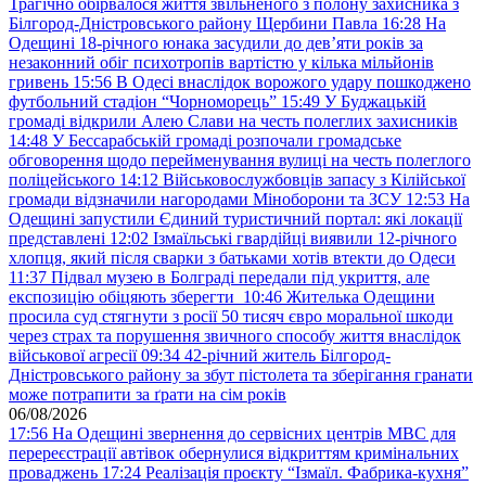
Трагічно обірвалося життя звільненого з полону захисника з
Білгород-Дністровського району Щербини Павла
16:28
На
Одещині 18-річного юнака засудили до дев’яти років за
незаконний обіг психотропів вартістю у кілька мільйонів
гривень
15:56
В Одесі внаслідок ворожого удару пошкоджено
футбольний стадіон “Чорноморець”
15:49
У Буджацькій
громаді відкрили Алею Слави на честь полеглих захисників
14:48
У Бессарабській громаді розпочали громадське
обговорення щодо перейменування вулиці на честь полеглого
поліцейського
14:12
Військовослужбовців запасу з Кілійської
громади відзначили нагородами Міноборони та ЗСУ
12:53
На
Одещині запустили Єдиний туристичний портал: які локації
представлені
12:02
Ізмаїльські гвардійці виявили 12-річного
хлопця, який після сварки з батьками хотів втекти до Одеси
11:37
Підвал музею в Болграді передали під укриття, але
експозицію обіцяють зберегти
10:46
Жителька Одещини
просила суд стягнути з росії 50 тисяч євро моральної шкоди
через страх та порушення звичного способу життя внаслідок
військової агресії
09:34
42-річний житель Білгород-
Дністровського району за збут пістолета та зберігання гранати
може потрапити за ґрати на сім років
06/08/2026
17:56
На Одещині звернення до сервісних центрів МВС для
перереєстрації автівок обернулися відкриттям кримінальних
проваджень
17:24
Реалізація проєкту “Ізмаїл. Фабрика-кухня”