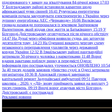
підозрюваного у замаху на зґвалтування 84-річної жінки
17:03
У Болградському районі встановили карантин щодо
африканської чуми свиней
16:41
Румунська енергетична
компанія почала закуповувати електроенергію з України через
зупинку енергоблока АЕС «Чернаводе»
16:06
Вилківська
громада назавжди попрощалася із земляком Зарічнюком
Валентином, який віддав своє життя за Батьківщину
15:19
У
Білгороді-Дністровському оговтуються після нічного обстрілу
14:47
На Дунаї через обміління виявили судна, що затонули
десятиліття тому
14:23
На Одещині викрито чергову схему
незаконного переправлення ухилянтів через державний
кордон України
12:32
В Ізмаїльському районі нацгвардійці
затримали 50-річного чоловіка з наркотиками
11:48
Ворог
вдарив ракетами поблизу ринку в передмісті Одеси:
інформація про постраждалих уточнюється ОНОВЛЕНО
10:54
За 40 тисяч доларів замовив убивство судді: в Одесі затримали
організатора
10:36
В Арцизькій громаді завершили
капітальний ремонт Задунаївської амбулаторії
09:51
Пакунок
школяра – 2026: у «Дії» знову приймають заявки на виплату 5
тисяч гривень
09:19
Вночі ворог атакував місто Білгород-
Дністровський: є постраждалі
Рекламні новини