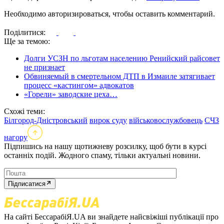
Необходимо авторизироваться, чтобы оставить комментарий.
Поділитися:
Ще за темою:
Долги УСЗН по льготам населению Ренийский райсовет
не признает
Обвиняемый в смертельном ДТП в Измаиле затягивает
процесс «кастингом» адвокатов
«Горели» заводские цеха…
Схожі теми:
Білгород-Дністровський
вирок суду
військовослужбовець
СЧЗ
нагору
Підпишись на нашу щотижневу розсилку, щоб бути в курсі
останніх подій. Жодного спаму, тільки актуальні новини.
Підписатися
На сайті БессарабіЯ.UA ви знайдете найсвіжіші публікації про