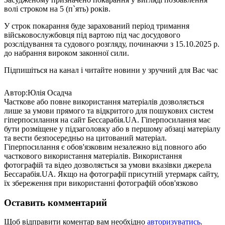
волі строком на 5 (п`ять) років.
У строк покарання буде зарахований період тримання
військовослужбовця під вартою під час досудового
розслідування та судового розгляду, починаючи з 15.10.2025 р.
до набрання вироком законної сили.
Підпишіться на канал і читайте новини у зручний для Вас час
Автор:Юлія Осадча
Часткове або повне використання матеріалів дозволяється
лише за умови прямого та відкритого для пошукових систем
гіперпосилання на сайт Бессарабія.UA. Гіперпосилання має
бути розміщене у підзаголовку або в першому абзаці матеріалу
та вести безпосередньо на цитований матеріал.
Гіперпосилання є обов'язковим незалежно від повного або
часткового використання матеріалів. Використання
фотографій та відео дозволяється за умови вказівки джерела
Бессарабія.UA. Якщо на фотографії присутній утермарк сайту,
їх збереження при використанні фотографій обов'язково
Оставить комментарий
Щоб відправити коментар вам необхідно
авторизуватись
.