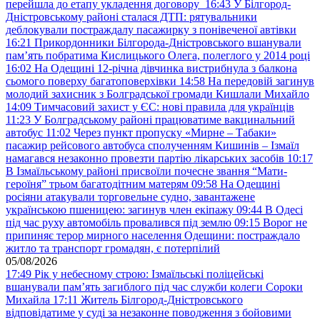
перейшла до етапу укладення договору
16:43
У Білгород-
Дністровському районі сталася ДТП: рятувальники
деблокували постраждалу пасажирку з понівеченої автівки
16:21
Прикордонники Білгорода-Дністровського вшанували
пам’ять побратима Кислицького Олега, полеглого у 2014 році
16:02
На Одещині 12-річна дівчинка вистрибнула з балкона
сьомого поверху багатоповерхівки
14:58
На передовій загинув
молодий захисник з Болградської громади Кишлали Михайло
14:09
Тимчасовий захист у ЄС: нові правила для українців
11:23
У Болградському районі працюватиме вакцинальний
автобус
11:02
Через пункт пропуску «Мирне – Табаки»
пасажир рейсового автобуса сполученням Кишинів – Ізмаїл
намагався незаконно провезти партію лікарських засобів
10:17
В Ізмаїльському районі присвоїли почесне звання “Мати-
героїня” трьом багатодітним матерям
09:58
На Одещині
росіяни атакували торговельне судно, завантажене
українською пшеницею: загинув член екіпажу
09:44
В Одесі
під час руху автомобіль провалився під землю
09:15
Ворог не
припиняє терор мирного населення Одещини: постраждало
житло та транспорт громадян, є потерпілий
05/08/2026
17:49
Рік у небесному строю: Ізмаїльські поліцейські
вшанували пам’ять загиблого під час служби колеги Сороки
Михайла
17:11
Житель Білгород-Дністровського
відповідатиме у суді за незаконне поводження з бойовими