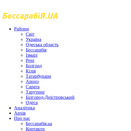
Райони
Світ
Україна
Одеська область
Бессарабія
Ізмаїл
Рені
Болград
Кілія
Татарбунари
Арциз
Сарата
Тарутине
Білгород-Дністровський
Одеса
Аналітика
Архів
Про нас
Бессарабія.ua
Контакти