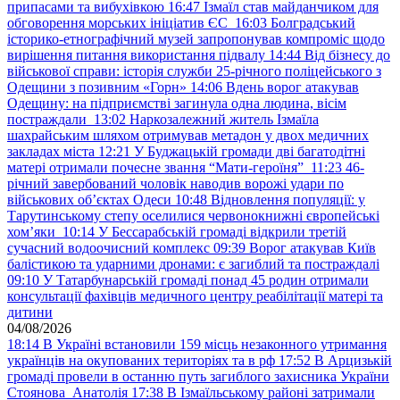
припасами та вибухівкою
16:47
Ізмаїл став майданчиком для
обговорення морських ініціатив ЄС
16:03
Болградський
історико-етнографічний музей запропонував компроміс щодо
вирішення питання використання підвалу
14:44
Від бізнесу до
військової справи: історія служби 25-річного поліцейського з
Одещини з позивним «Горн»
14:06
Вдень ворог атакував
Одещину: на підприємстві загинула одна людина, вісім
постраждали
13:02
Наркозалежний житель Ізмаїла
шахрайським шляхом отримував метадон у двох медичних
закладах міста
12:21
У Буджацькій громади дві багатодітні
матері отримали почесне звання “Мати-героїня”
11:23
46-
річний завербований чоловік наводив ворожі удари по
військових обʼєктах Одеси
10:48
Відновлення популяції: у
Тарутинському степу оселилися червонокнижні європейські
хом’яки
10:14
У Бессарабській громаді відкрили третій
сучасний водоочисний комплекс
09:39
Ворог атакував Київ
балістикою та ударними дронами: є загиблий та постраждалі
09:10
У Татарбунарській громаді понад 45 родин отримали
консультації фахівців медичного центру реабілітації матері та
дитини
04/08/2026
18:14
В Україні встановили 159 місць незаконного утримання
українців на окупованих територіях та в рф
17:52
В Арцизькій
громаді провели в останню путь загиблого захисника України
Стоянова Анатолія
17:38
В Ізмаїльському районі затримали