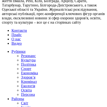
життя Ізмаїла, Рені, Кілії, Болграда, Арцизу, Сарати,
Татарбунар, Тарутино, Білгорода-Дністровського, а також
Одеської області та України. Журналістські розслідування,
авторські публікації, прес-конференції ключових фігур органів
влади, ексклюзивні новини зі сфер охорони здоров'я, освіти,
спорту та культури – все це є на сторінках сайту
Контакти
Прайс
О нас
Видео
Рубрики
Резонанс
Культура
Політика
Спорт
Економіка
Здоров’я
Кримінал
Екологія
Освіта
Персона
Районы
Світ