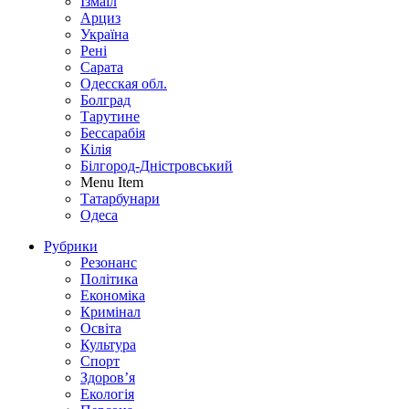
Ізмаїл
Арциз
Україна
Рені
Сарата
Одесская обл.
Болград
Тарутине
Бессарабія
Кілія
Білгород-Дністровський
Menu Item
Татарбунари
Одеса
Рубрики
Резонанс
Політика
Економіка
Кримінал
Освіта
Культура
Спорт
Здоров’я
Екологія