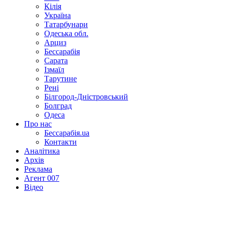
Кілія
Україна
Татарбунари
Одеська обл.
Арциз
Бессарабія
Сарата
Ізмаїл
Тарутине
Рені
Білгород-Дністровський
Болград
Одеса
Про нас
Бессарабія.ua
Контакти
Аналітика
Архів
Реклама
Агент 007
Відео