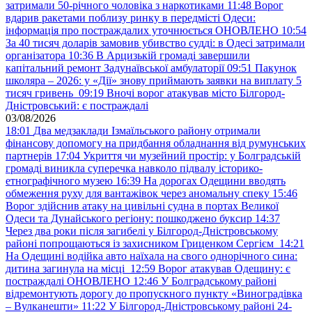
затримали 50-річного чоловіка з наркотиками
11:48
Ворог
вдарив ракетами поблизу ринку в передмісті Одеси:
інформація про постраждалих уточнюється ОНОВЛЕНО
10:54
За 40 тисяч доларів замовив убивство судді: в Одесі затримали
організатора
10:36
В Арцизькій громаді завершили
капітальний ремонт Задунаївської амбулаторії
09:51
Пакунок
школяра – 2026: у «Дії» знову приймають заявки на виплату 5
тисяч гривень
09:19
Вночі ворог атакував місто Білгород-
Дністровський: є постраждалі
03/08/2026
18:01
Два медзаклади Ізмаїльського району отримали
фінансову допомогу на придбання обладнання від румунських
партнерів
17:04
Укриття чи музейний простір: у Болградській
громаді виникла суперечка навколо підвалу історико-
етнографічного музею
16:39
На дорогах Одещини вводять
обмеження руху для вантажівок через аномальну спеку
15:46
Ворог здійснив атаку на цивільні судна в портах Великої
Одеси та Дунайського регіону: пошкоджено буксир
14:37
Через два роки після загибелі у Білгород-Дністровському
районі попрощаються із захисником Гриценком Сергієм
14:21
На Одещині водійка авто наїхала на свого однорічного сина:
дитина загинула на місці
12:59
Ворог атакував Одещину: є
постраждалі ОНОВЛЕНО
12:46
У Болградському районі
відремонтують дорогу до пропускного пункту «Виноградівка
– Вулканешти»
11:22
У Білгород-Дністровському районі 24-