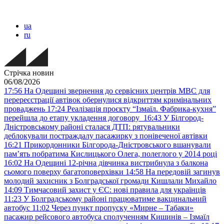
ua
ru
Стрічка новин
06/08/2026
17:56
На Одещині звернення до сервісних центрів МВС для
перереєстрації автівок обернулися відкриттям кримінальних
проваджень
17:24
Реалізація проєкту “Ізмаїл. Фабрика-кухня”
перейшла до етапу укладення договору
16:43
У Білгород-
Дністровському районі сталася ДТП: рятувальники
деблокували постраждалу пасажирку з понівеченої автівки
16:21
Прикордонники Білгорода-Дністровського вшанували
пам’ять побратима Кислицького Олега, полеглого у 2014 році
16:02
На Одещині 12-річна дівчинка вистрибнула з балкона
сьомого поверху багатоповерхівки
14:58
На передовій загинув
молодий захисник з Болградської громади Кишлали Михайло
14:09
Тимчасовий захист у ЄС: нові правила для українців
11:23
У Болградському районі працюватиме вакцинальний
автобус
11:02
Через пункт пропуску «Мирне – Табаки»
пасажир рейсового автобуса сполученням Кишинів – Ізмаїл