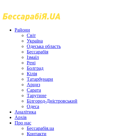
Райони
Світ
Україна
Одеська область
Бессарабія
Ізмаїл
Рені
Болград
Кілія
Татарбунари
Арциз
Сарата
Тарутине
Білгород-Дністровський
Одеса
Аналітика
Архів
Про нас
Бессарабія.ua
Контакти