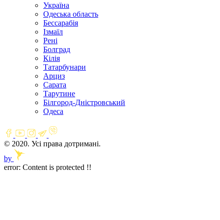
Україна
Одеська область
Бессарабія
Ізмаїл
Рені
Болград
Кілія
Татарбунари
Арциз
Сарата
Тарутине
Білгород-Дністровський
Одеса
© 2020. Усі права дотримані.
by
error:
Content is protected !!