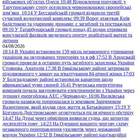
військових обʼєктах Одеси
10:48
Відновлення популяції: у
Тарутинському степу оселилися червонокнижні європейські
хом’яки
10:14
У Бессарабській громаді відкрили третій
сучасний водоочисний комплекс
09:39
Ворог атакував Київ
балістикою та ударними дронами: є загиблий та постраждалі
09:10
У Татарбунарській громаді понад 45 родин отримали
консультації фахівців медичного центру реабілітації матері та
дитини
04/08/2026
18:14
В Україні встановили 159 місць незаконного утримання
українців на окупованих територіях та в рф
17:52
В Арцизькій
громаді провели в останню путь загиблого захисника України
Стоянова Анатолія
17:38
В Ізмаїльському районі затримали
підозрюваного у замаху на зґвалтування 84-річної жінки
17:03
У Болградському районі встановили карантин щодо
африканської чуми свиней
16:41
Румунська енергетична
компанія почала закуповувати електроенергію з України через
зупинку енергоблока АЕС «Чернаводе»
16:06
Вилківська
громада назавжди попрощалася із земляком Зарічнюком
Валентином, який віддав своє життя за Батьківщину
15:19
У
Білгороді-Дністровському оговтуються після нічного обстрілу
14:47
На Дунаї через обміління виявили судна, що затонули
десятиліття тому
14:23
На Одещині викрито чергову схему
незаконного переправлення ухилянтів через державний
кордон України
12:32
В Ізмаїльському районі нацгвардійці