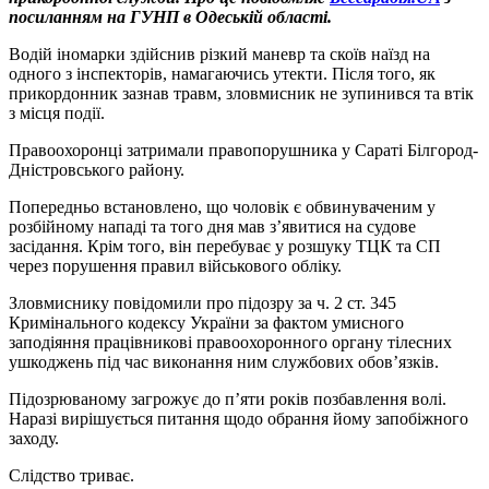
посиланням на ГУНП в Одеській області.
Водій іномарки здійснив різкий маневр та скоїв наїзд на
одного з інспекторів, намагаючись утекти. Після того, як
прикордонник зазнав травм, зловмисник не зупинився та втік
з місця події.
Правоохоронці затримали правопорушника у Сараті Білгород-
Дністровського району.
Попередньо встановлено, що чоловік є обвинуваченим у
розбійному нападі та того дня мав з’явитися на судове
засідання. Крім того, він перебуває у розшуку ТЦК та СП
через порушення правил військового обліку.
Зловмиснику повідомили про підозру за ч. 2 ст. 345
Кримінального кодексу України за фактом умисного
заподіяння працівникові правоохоронного органу тілесних
ушкоджень під час виконання ним службових обов’язків.
Підозрюваному загрожує до п’яти років позбавлення волі.
Наразі вирішується питання щодо обрання йому запобіжного
заходу.
Слідство триває.