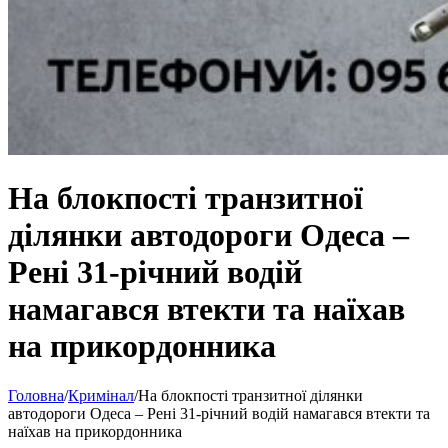
На блокпості транзитної
ділянки автодороги Одеса –
Рені 31-річний водій
намагався втекти та наїхав
на прикордонника
Головна
/
Кримінал
/
На блокпості транзитної ділянки
автодороги Одеса – Рені 31-річний водій намагався втекти та
наїхав на прикордонника