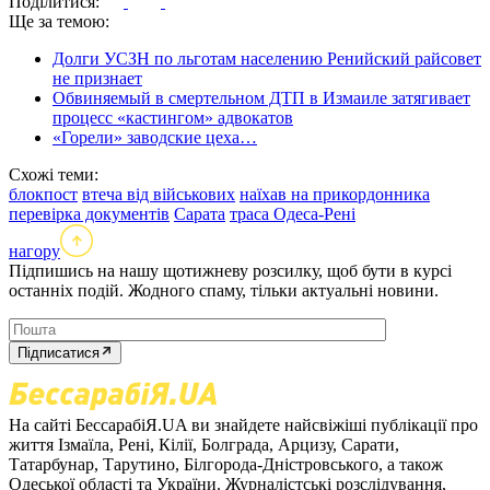
Поділитися:
Ще за темою:
Долги УСЗН по льготам населению Ренийский райсовет
не признает
Обвиняемый в смертельном ДТП в Измаиле затягивает
процесс «кастингом» адвокатов
«Горели» заводские цеха…
Схожі теми:
блокпост
втеча від військових
наїхав на прикордонника
перевірка документів
Сарата
траса Одеса-Рені
нагору
Підпишись на нашу щотижневу розсилку, щоб бути в курсі
останніх подій. Жодного спаму, тільки актуальні новини.
Підписатися
На сайті БессарабіЯ.UA ви знайдете найсвіжіші публікації про
життя Ізмаїла, Рені, Кілії, Болграда, Арцизу, Сарати,
Татарбунар, Тарутино, Білгорода-Дністровського, а також
Одеської області та України. Журналістські розслідування,