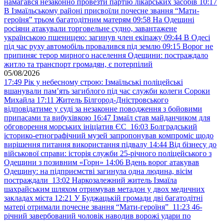
намагався незаконно провезти партію лікарських засобів
10:17
В Ізмаїльському районі присвоїли почесне звання “Мати-
героїня” трьом багатодітним матерям
09:58
На Одещині
росіяни атакували торговельне судно, завантажене
українською пшеницею: загинув член екіпажу
09:44
В Одесі
під час руху автомобіль провалився під землю
09:15
Ворог не
припиняє терор мирного населення Одещини: постраждало
житло та транспорт громадян, є потерпілий
05/08/2026
17:49
Рік у небесному строю: Ізмаїльські поліцейські
вшанували пам’ять загиблого під час служби колеги Сороки
Михайла
17:11
Житель Білгород-Дністровського
відповідатиме у суді за незаконне поводження з бойовими
припасами та вибухівкою
16:47
Ізмаїл став майданчиком для
обговорення морських ініціатив ЄС
16:03
Болградський
історико-етнографічний музей запропонував компроміс щодо
вирішення питання використання підвалу
14:44
Від бізнесу до
військової справи: історія служби 25-річного поліцейського з
Одещини з позивним «Горн»
14:06
Вдень ворог атакував
Одещину: на підприємстві загинула одна людина, вісім
постраждали
13:02
Наркозалежний житель Ізмаїла
шахрайським шляхом отримував метадон у двох медичних
закладах міста
12:21
У Буджацькій громади дві багатодітні
матері отримали почесне звання “Мати-героїня”
11:23
46-
річний завербований чоловік наводив ворожі удари по