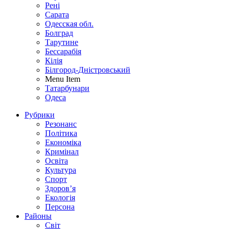
Рені
Сарата
Одесская обл.
Болград
Тарутине
Бессарабія
Кілія
Білгород-Дністровський
Menu Item
Татарбунари
Одеса
Рубрики
Резонанс
Політика
Економіка
Кримінал
Освіта
Культура
Спорт
Здоров’я
Екологія
Персона
Районы
Світ