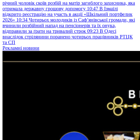
річний чоловік скоїв розбій на матір загиблого захисника, яка
отримала державну грошову допомогу
10:47
В Ізмаїлі
відкрито реєстрацію на участь в акції «Шкільний портфелик
2026»
10:34
Чотирьох молодиків із Саф’янівської громади, які
вчинили розбійний напад на пенсіонерів та їх онука,
відправили за ґрати на тривалий строк
09:23
В Одесі
внаслідок стрілянини поранено чотирьох працівників РТЦК
та СП
Рекламні новини