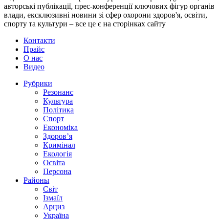
авторські публікації, прес-конференції ключових фігур органів
влади, ексклюзивні новини зі сфер охорони здоров'я, освіти,
спорту та культури – все це є на сторінках сайту
Контакти
Прайс
О нас
Видео
Рубрики
Резонанс
Культура
Політика
Спорт
Економіка
Здоров’я
Кримінал
Екологія
Освіта
Персона
Районы
Світ
Ізмаїл
Арциз
Україна