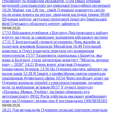
стрілянину та пошкодив екскаватор
11:04
Ізмаїл отримав
медичний спецтранспорт від німецької благодійної організації
10:26
Майже для 130 тис. сімей Одещини повернуто світло
після атаки ворога на регіон: ліквідація наслідків триває
09:08
Шукачам роботи: актуальні пропозиції праці від Ізмаїльської
філії Одеського обласного центру зайнятості
09/08/2026
17:53
Військовослужбовця з Білгород-Дністровського району
вдруге засудили за самовільне залишення військової частини
17:11
У Болградській громаді оголошено День жалоби за
полеглим земляком Кишлали Михайлом
16:49
Готельний
комплекс в Одесі планують передати під розміщення
переселенців
15:57
Талановита скрипалька з Бахмута, яка
живе в Болграді, стала лауреаткою конкурсу “Молода людина
року – 2026”
14:21
Вдень ворог атакував Одещину:
пошкоджено будинок
13:56
На Одещині вводять заборону на
вилов раків
12:28
В Ізмаїлі з професійним святом привітали
працівників будівельної сфери
10:54
Через російську атаку на
Одещині виникли перебої з електропостачанням, подачею
води та мобільним звʼязком
09:57
У пункті пропуску
«Паланка–Маяки–Удобне» частково обмежено рух
автотранспорту
09:02
Росія здійснила масовану комбіновану
атаку на Одещину: відомо про 8 постраждалих ОНОВЛЕНО
08/08/2026
18:21
Для медзакладів Одещини польські партнери передали