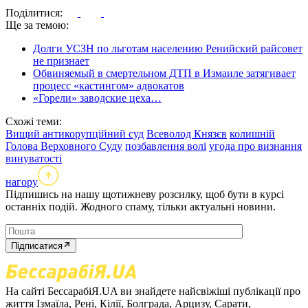
Поділитися:
Ще за темою:
Долги УСЗН по льготам населению Ренийский райсовет
не признает
Обвиняемый в смертельном ДТП в Измаиле затягивает
процесс «кастингом» адвокатов
«Горели» заводские цеха…
Схожі теми:
Вищий антикорупційний суд
Всеволод Князєв
колишній
Голова Верховного Суду
позбавлення волі
угода про визнання
винуватості
нагору
Підпишись на нашу щотижневу розсилку, щоб бути в курсі
останніх подій. Жодного спаму, тільки актуальні новини.
Підписатися
На сайті БессарабіЯ.UA ви знайдете найсвіжіші публікації про
життя Ізмаїла, Рені, Кілії, Болграда, Арцизу, Сарати,