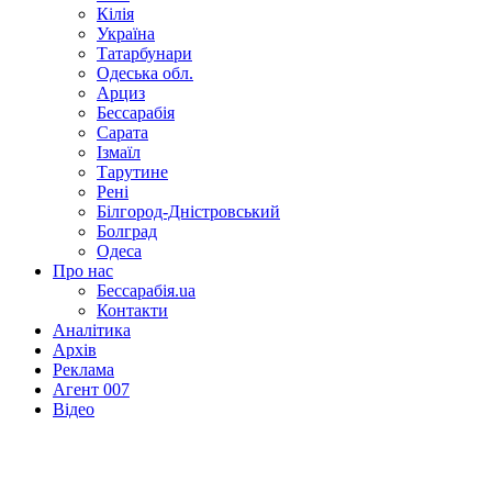
Кілія
Україна
Татарбунари
Одеська обл.
Арциз
Бессарабія
Сарата
Ізмаїл
Тарутине
Рені
Білгород-Дністровський
Болград
Одеса
Про нас
Бессарабія.ua
Контакти
Аналітика
Архів
Реклама
Агент 007
Відео