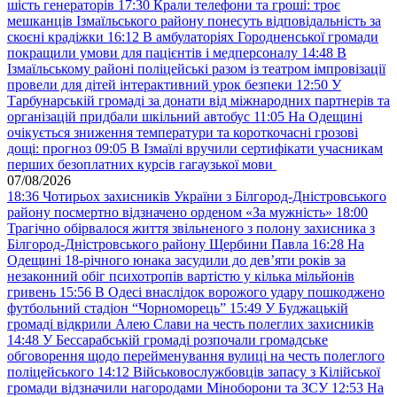
шість генераторів
17:30
Крали телефони та гроші: троє
мешканців Ізмаїльського району понесуть відповідальність за
скоєні крадіжки
16:12
В амбулаторіях Городненської громади
покращили умови для пацієнтів і медперсоналу
14:48
В
Ізмаїльському районі поліцейські разом із театром імпровізації
провели для дітей інтерактивний урок безпеки
12:50
У
Тарбунарській громаді за донати від міжнародних партнерів та
організацій придбали шкільний автобус
11:05
На Одещині
очікується зниження температури та короткочасні грозові
дощі: прогноз
09:05
В Ізмаїлі вручили сертифікати учасникам
перших безоплатних курсів гагаузької мови
07/08/2026
18:36
Чотирьох захисників України з Білгород-Дністровського
району посмертно відзначено орденом «За мужність»
18:00
Трагічно обірвалося життя звільненого з полону захисника з
Білгород-Дністровського району Щербини Павла
16:28
На
Одещині 18-річного юнака засудили до дев’яти років за
незаконний обіг психотропів вартістю у кілька мільйонів
гривень
15:56
В Одесі внаслідок ворожого удару пошкоджено
футбольний стадіон “Чорноморець”
15:49
У Буджацькій
громаді відкрили Алею Слави на честь полеглих захисників
14:48
У Бессарабській громаді розпочали громадське
обговорення щодо перейменування вулиці на честь полеглого
поліцейського
14:12
Військовослужбовців запасу з Кілійської
громади відзначили нагородами Міноборони та ЗСУ
12:53
На