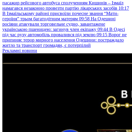
пасажир рейсового автобуса сполученням Кишинів – Ізмаїл
намагався незаконно провезти партію лікарських засобів
10:17
В Ізмаїльському районі присвоїли почесне звання “Мати-
героїня” трьом багатодітним матерям
09:58
На Одещині
росіяни атакували торговельне судно, завантажене
українською пшеницею: загинув член екіпажу
09:44
В Одесі
під час руху автомобіль провалився під землю
09:15
Ворог не
припиняє терор мирного населення Одещини: постраждало
житло та транспорт громадян, є потерпілий
Рекламні новини