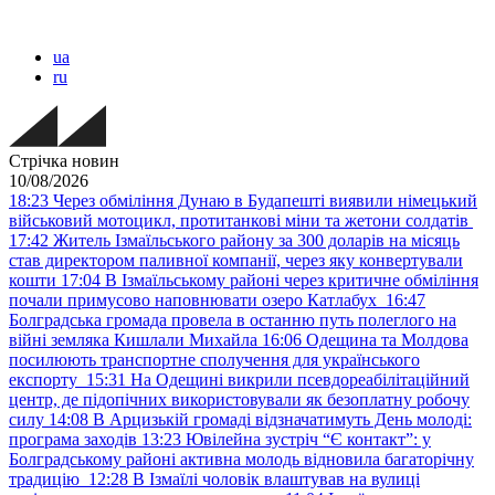
ua
ru
Стрічка новин
10/08/2026
18:23
Через обміління Дунаю в Будапешті виявили німецький
військовий мотоцикл, протитанкові міни та жетони солдатів
17:42
Житель Ізмаїльського району за 300 доларів на місяць
став директором паливної компанії, через яку конвертували
кошти
17:04
В Ізмаїльському районі через критичне обміління
почали примусово наповнювати озеро Катлабух
16:47
Болградська громада провела в останню путь полеглого на
війні земляка Кишлали Михайла
16:06
Одещина та Молдова
посилюють транспортне сполучення для українського
експорту
15:31
На Одещині викрили псевдореабілітаційний
центр, де підопічних використовували як безоплатну робочу
силу
14:08
В Арцизькій громаді відзначатимуть День молоді:
програма заходів
13:23
Ювілейна зустріч “Є контакт”: у
Болградському районі активна молодь відновила багаторічну
традицію
12:28
В Ізмаїлі чоловік влаштував на вулиці