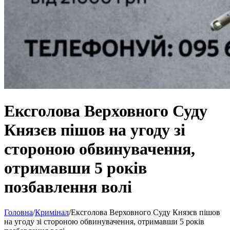
Ексголова Верховного Суду
Князєв пішов на угоду зі
стороною обвинувачення,
отримавши 5 років
позбавлення волі
Головна
/
Кримінал
/
Ексголова Верховного Суду Князєв пішов
на угоду зі стороною обвинувачення, отримавши 5 років