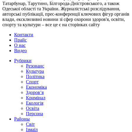
Татарбунар, Тарутино, Білгорода-Дністровського, а також
Одеської області та України. Журналістські розслідування,
авторські публікації, прес-конференції ключових фігур органів
влади, ексклюзивні новини зі сфер охорони здоров'я, освіти,
спорту та культури – все це є на сторінках сайту
Контакти
Прайс
О нас
Видео
Рубрики
Резонанс
Культура
Політика
Спорт
Економіка
Здоров’я
Кримінал
Екологія
Освіта
Персона
Районы
Світ
Ізмаїл