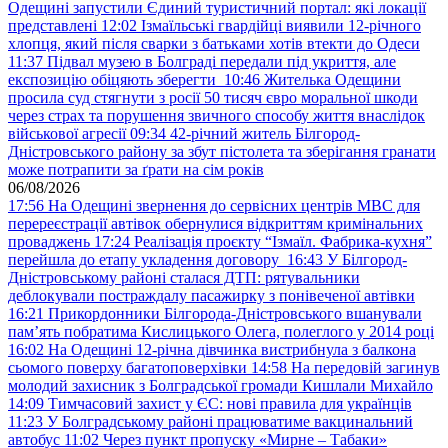
Одещині запустили Єдиний туристичний портал: які локації
представлені
12:02
Ізмаїльські гвардійці виявили 12-річного
хлопця, який після сварки з батьками хотів втекти до Одеси
11:37
Підвал музею в Болграді передали під укриття, але
експозицію обіцяють зберегти
10:46
Жителька Одещини
просила суд стягнути з росії 50 тисяч євро моральної шкоди
через страх та порушення звичного способу життя внаслідок
військової агресії
09:34
42-річний житель Білгород-
Дністровського району за збут пістолета та зберігання гранати
може потрапити за ґрати на сім років
06/08/2026
17:56
На Одещині звернення до сервісних центрів МВС для
перереєстрації автівок обернулися відкриттям кримінальних
проваджень
17:24
Реалізація проєкту “Ізмаїл. Фабрика-кухня”
перейшла до етапу укладення договору
16:43
У Білгород-
Дністровському районі сталася ДТП: рятувальники
деблокували постраждалу пасажирку з понівеченої автівки
16:21
Прикордонники Білгорода-Дністровського вшанували
пам’ять побратима Кислицького Олега, полеглого у 2014 році
16:02
На Одещині 12-річна дівчинка вистрибнула з балкона
сьомого поверху багатоповерхівки
14:58
На передовій загинув
молодий захисник з Болградської громади Кишлали Михайло
14:09
Тимчасовий захист у ЄС: нові правила для українців
11:23
У Болградському районі працюватиме вакцинальний
автобус
11:02
Через пункт пропуску «Мирне – Табаки»