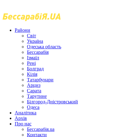
Райони
Світ
Україна
Одеська область
Бессарабія
Ізмаїл
Рені
Болград
Кілія
Татарбунари
Арциз
Сарата
Тарутине
Білгород-Дністровський
Одеса
Аналітика
Архів
Про нас
Бессарабія.ua
Контакти