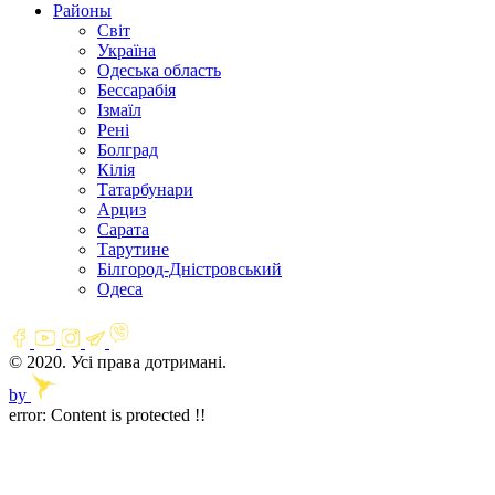
Районы
Світ
Україна
Одеська область
Бессарабія
Ізмаїл
Рені
Болград
Кілія
Татарбунари
Арциз
Сарата
Тарутине
Білгород-Дністровський
Одеса
© 2020. Усі права дотримані.
by
error:
Content is protected !!