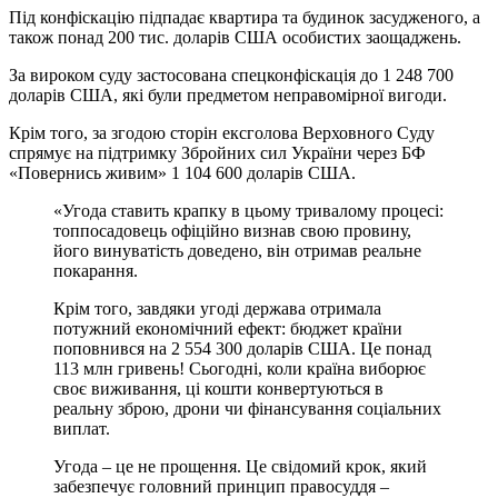
Під конфіскацію підпадає квартира та будинок засудженого, а
також понад 200 тис. доларів США особистих заощаджень.
За вироком суду застосована спецконфіскація до 1 248 700
доларів США, які були предметом неправомірної вигоди.
Крім того, за згодою сторін ексголова Верховного Суду
спрямує на підтримку Збройних сил України через БФ
«Повернись живим» 1 104 600 доларів США.
«Угода ставить крапку в цьому тривалому процесі:
топпосадовець офіційно визнав свою провину,
його винуватість доведено, він отримав реальне
покарання.
Крім того, завдяки угоді держава отримала
потужний економічний ефект: бюджет країни
поповнився на 2 554 300 доларів США. Це понад
113 млн гривень! Сьогодні, коли країна виборює
своє виживання, ці кошти конвертуються в
реальну зброю, дрони чи фінансування соціальних
виплат.
Угода – це не прощення. Це свідомий крок, який
забезпечує головний принцип правосуддя –