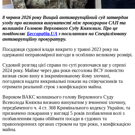
8 червня 2026 року Вищий антикорупційний суд затвердив
угоду про визнання винуватості між прокурором САП та
колишнім Головою Верховного Суду Князєвим. Про це
повідомляє
Бессарабія.UA
з посиланням на Спеціалізовану
антикорупційну прокуратуру.
Посадовця судової влади викрито у травні 2023 року на
одержанні неправомірної вигоди в особливо великому розмірі.
Судовий розгляд цієї справи по суті розпочався ще у серпні
2024 року. Майже через два роки ексголова ВСУ повністю
визнав свою вину в інкримінованому йому злочині,
погодився надати викривальні покази на співучасників та
отримати реальний строк з конфіскацією майна.
Вироком ВАКС колишнього голову Верховного Суду
Всеволода Князєва визнано винуватим у вчиненні злочину,
передбаченого ч. 4 ст. 368 Кримінального кодексу України, та
призначено покарання у вигляді 5 років позбавлення волі з
позбавленням права обіймати посади в судових та
правоохоронних органах строком на три роки, з конфіскацією
майна.