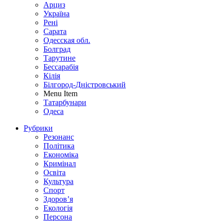
Арциз
Україна
Рені
Сарата
Одесская обл.
Болград
Тарутине
Бессарабія
Кілія
Білгород-Дністровський
Menu Item
Татарбунари
Одеса
Рубрики
Резонанс
Політика
Економіка
Кримінал
Освіта
Культура
Спорт
Здоров’я
Екологія
Персона