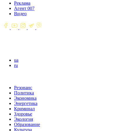
Реклама
Агент 007
Видео
ua
ru
Резонанс
Политика
Экономика
Энергетика
Криминал
Здоровье
Экология
Образование
Культура