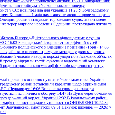
аждалу пасажирку з понівеченої автівки
16:21
Прикордонники
івчинка вистрибнула з балкона сьомого поверху
хист у ЄС: нові правила для українців
11:23
У Болградському
нням Кишинів — Ізмаїл намагався незаконно провезти партію
Одещині росіяни атакували торговельне судно, завантажене
няє терор мирного населення Одещини: постраждало житло та
Житель Білгород-Дністровського відповідатиме у суді за
в ЄС
16:03
Болградський історико-етнографічний музей
и 25-річного поліцейського з Одещини з позивним «Горн»
14:06
а шахрайським шляхом отримував метадон у двох медичних
рбований чоловік наводив ворожі удари по військових обʼєктах
ій громаді відкрили третій сучасний водоочисний комплекс
45 родин отримали консультації фахівців медичного центру
маді провели в останню путь загиблого захисника України
градському районі встановили карантин щодо африканської
 АЕС «Чернаводе»
16:06
Вилківська громада назавжди
втуються після нічного обстрілу
14:47
На Дунаї через обміління
ерез державний кордон України
12:32
В Ізмаїльському районі
інформація про постраждалих уточнюється ОНОВЛЕНО
10:54
За
т Задунаївської амбулаторії
09:51
Пакунок школяра — 2026: у
далі