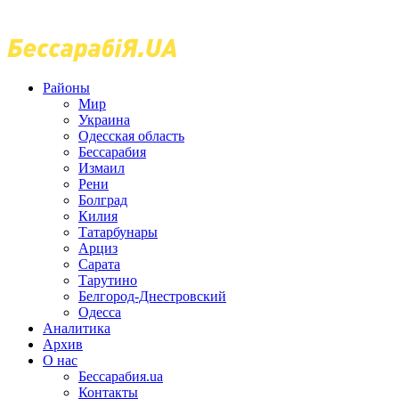
Районы
Мир
Украина
Одесская область
Бессарабия
Измаил
Рени
Болград
Килия
Татарбунары
Арциз
Сарата
Тарутино
Белгород-Днестровский
Одесса
Аналитика
Архив
О нас
Бессарабия.ua
Контакты