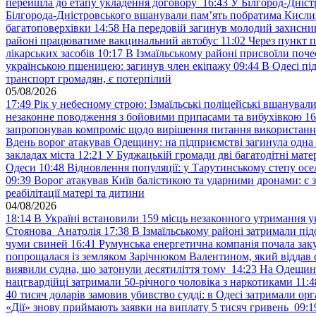
перейшла до етапу укладення договору
16:43
У Білгород-Дніст
Білгорода-Дністровського вшанували пам’ять побратима Кислиц
багатоповерхівки
14:58
На передовій загинув молодий захисни
районі працюватиме вакцинальний автобус
11:02
Через пункт 
лікарських засобів
10:17
В Ізмаїльському районі присвоїли поч
українською пшеницею: загинув член екіпажу
09:44
В Одесі пі
транспорт громадян, є потерпілий
05/08/2026
17:49
Рік у небесному строю: Ізмаїльські поліцейські вшанувал
незаконне поводження з бойовими припасами та вибухівкою
16
запропонував компроміс щодо вирішення питання використанн
Вдень ворог атакував Одещину: на підприємстві загинула одна
закладах міста
12:21
У Буджацькій громади дві багатодітні мат
Одеси
10:48
Відновлення популяції: у Тарутинському степу ос
09:39
Ворог атакував Київ балістикою та ударними дронами: є 
реабілітації матері та дитини
04/08/2026
18:14
В Україні встановили 159 місць незаконного утримання ук
Стоянова Анатолія
17:38
В Ізмаїльському районі затримали під
чуми свиней
16:41
Румунська енергетична компанія почала зак
попрощалася із земляком Зарічнюком Валентином, який віддав 
виявили судна, що затонули десятиліття тому
14:23
На Одещині
нацгвардійці затримали 50-річного чоловіка з наркотиками
11:4
40 тисяч доларів замовив убивство судді: в Одесі затримали орг
«Дії» знову приймають заявки на виплату 5 тисяч гривень
09:1