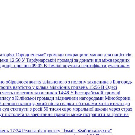
аторіях Городненської громади покращили умови для пацієнтів
пеки
12:50
У Тарбунарській громаді за донати від міжнародних
 дощі: прогноз
09:05
В Ізмаїлі вручили сертифікати учасникам
но обірвалося життя звільненого з полону захисника з Білгород-
ропів вартістю у кілька мільйонів гривень
15:56
В Одесі
 честь полеглих захисників
14:48
У Бессарабській громаді
апасу з Кілійської громади відзначили нагородами Міноборони
2-річного хлопця, який після сварки з батьками хотів втекти до
уд стягнути з росії 50 тисяч євро моральної шкоди через страх
т пістолета та зберігання гранати може потрапити за ґрати на
жень
17:24
Реалізація проєкту “Ізмаїл. Фабрика-кухня”