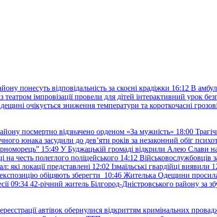
йону понесуть відповідальність за скоєні крадіжки
16:12
В амбул
із театром імпровізації провели для дітей інтерактивний урок без
дещині очікується зниження температури та короткочасні грозові
району посмертно відзначено орденом «За мужність»
18:00
Трагіч
чного юнака засудили до дев’яти років за незаконний обіг психот
орноморець”
15:49
У Буджацькій громаді відкрили Алею Слави на
 на честь полеглого поліцейського
14:12
Військовослужбовців з
: які локації представлені
12:02
Ізмаїльські гвардійці виявили 1
е експозицію обіцяють зберегти
10:46
Жителька Одещини просила с
сії
09:34
42-річний житель Білгород-Дністровського району за збу
ереєстрації автівок обернулися відкриттям кримінальних провад