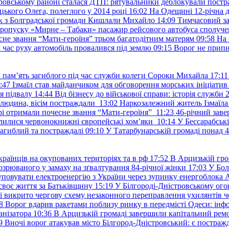
ровському районі сталася ДТП: рятувальники деблокували постр
ького Олега, полеглого у 2014 році
16:02
На Одещині 12-річна д
к з Болградської громади Кишлали Михайло
14:09
Тимчасовий за
пропуску «Мирне – Табаки» пасажир рейсового автобуса сполуче
есне звання “Мати-героїня” трьом багатодітним матерям
09:58
На 
д час руху автомобіль провалився під землю
09:15
Ворог не припи
и пам’ять загиблого під час служби колеги Сороки Михайла
17:11
:47
Ізмаїл став майданчиком для обговорення морських ініціати
я підвалу
14:44
Від бізнесу до військової справи: історія служб
 людина, вісім постраждали
13:02
Наркозалежний житель Ізмаїл
ері отримали почесне звання “Мати-героїня”
11:23
46-річний заве
елилися червонокнижні європейські хом’яки
10:14
У Бессарабськ
загиблий та постраждалі
09:10
У Татарбунарській громаді понад 
раїнців на окупованих територіях та в рф
17:52
В Арцизькій гро
озрюваного у замаху на зґвалтування 84-річної жінки
17:03
У Бол
уповувати електроенергію з України через зупинку енергоблока
своє життя за Батьківщину
15:19
У Білгороді-Дністровському ого
 викрито чергову схему незаконного переправлення ухилянтів ч
8
Ворог вдарив ракетами поблизу ринку в передмісті Одеси: 
анізатора
10:36
В Арцизькій громаді завершили капітальний ремон
9
Вночі ворог атакував місто Білгород-Дністровський: є постраж