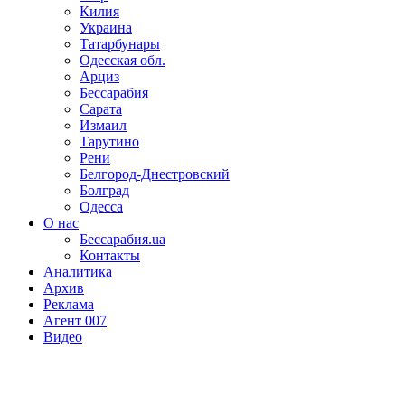
Килия
Украина
Татарбунары
Одесская обл.
Арциз
Бессарабия
Сарата
Измаил
Тарутино
Рени
Белгород-Днестровский
Болград
Одесса
О нас
Бессарабия.ua
Контакты
Аналитика
Архив
Реклама
Агент 007
Видео