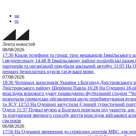
ua
ru
Лента новостей
08/08/2026
17:30
Крали телефони та гроші: троє мешканців Ізмаїльського ра
і медперсоналу
14:48
В Ізмаїльському районі поліцейські разом 
партнерів та організацій придбали шкільний автобус
11:05
На О
перших безоплатних курсів гагаузької мови
07/08/2026
18:36
Чотирьох захисників України з Білгород-Дністровського 
Дністровського району Щербини Павла
16:28
На Одещині 18-рі
внаслідок ворожого удару пошкоджено футбольний стадіон “Ч
розпочали громадське обговорення щодо перейменування вулиці
та ЗСУ
12:53
На Одещині запустили Єдиний туристичний портал
Одеси
11:37
Підвал музею в Болграді передали під укриття, ал
та порушення звичного способу життя внаслідок військової агре
сім років
06/08/2026
17:56
На Одещині звернення до сервісних центрів МВС для пер