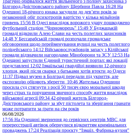
Трагічно обірвалося життя звільненого з полону захисника з
Білгород-Дністровського району Щербини Павла
16:28
На
Одещині 18-річного юнака засудили до дев’яти років за
незаконний обіг психотропів вартістю у кілька мільйонів
гривень
15:56
В Одесі внаслідок ворожого удару пошкоджено
футбольний стадіон “Чорноморець”
15:49
У Буджацькій
громаді відкрили Алею Слави на честь полеглих захисників
14:48
У Бессарабській громаді розпочали громадське
обговорення щодо перейменування вулиці на честь полеглого
поліцейського
14:12
Військовослужбовців запасу з Кілійської
громади відзначили нагородами Міноборони та ЗСУ
12:53
На
Одещині запустили Єдиний туристичний портал: які локації
представлені
12:02
Ізмаїльські гвардійці виявили 12-річного
хлопця, який після сварки з батьками хотів втекти до Одеси
11:37
Підвал музею в Болграді передали під укриття, але
експозицію обіцяють зберегти
10:46
Жителька Одещини
просила суд стягнути з росії 50 тисяч євро моральної шкоди
через страх та порушення звичного способу життя внаслідок
військової агресії
09:34
42-річний житель Білгород-
Дністровського району за збут пістолета та зберігання гранати
може потрапити за ґрати на сім років
06/08/2026
17:56
На Одещині звернення до сервісних центрів МВС для
перереєстрації автівок обернулися відкриттям кримінальних
проваджень
17:24
Реалізація проєкту “Ізмаїл. Фабрика-кухня”