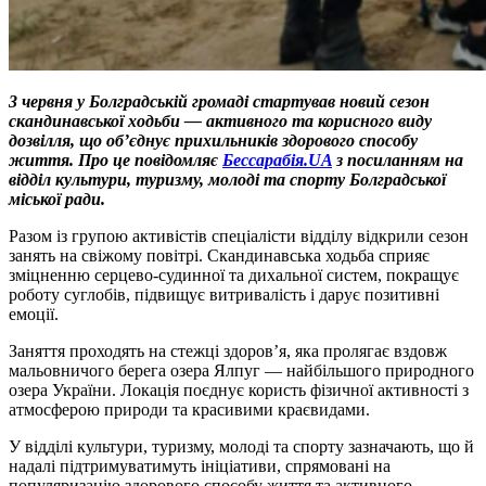
3 червня у Болградській громаді стартував новий сезон
скандинавської ходьби — активного та корисного виду
дозвілля, що об’єднує прихильників здорового способу
життя. Про це повідомляє
Бессарабія.UA
з посиланням на
відділ культури, туризму, молоді та спорту Болградської
міської ради.
Разом із групою активістів спеціалісти відділу відкрили сезон
занять на свіжому повітрі. Скандинавська ходьба сприяє
зміцненню серцево-судинної та дихальної систем, покращує
роботу суглобів, підвищує витривалість і дарує позитивні
емоції.
Заняття проходять на стежці здоров’я, яка пролягає вздовж
мальовничого берега озера Ялпуг — найбільшого природного
озера України. Локація поєднує користь фізичної активності з
атмосферою природи та красивими краєвидами.
У відділі культури, туризму, молоді та спорту зазначають, що й
надалі підтримуватимуть ініціативи, спрямовані на
популяризацію здорового способу життя та активного