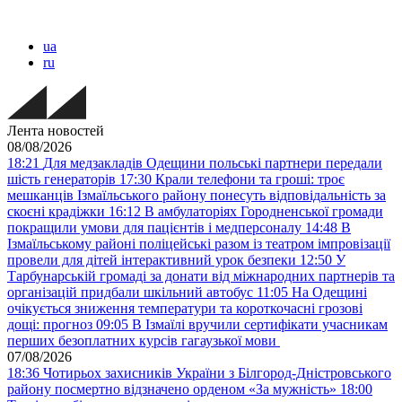
ua
ru
Лента новостей
08/08/2026
18:21
Для медзакладів Одещини польські партнери передали
шість генераторів
17:30
Крали телефони та гроші: троє
мешканців Ізмаїльського району понесуть відповідальність за
скоєні крадіжки
16:12
В амбулаторіях Городненської громади
покращили умови для пацієнтів і медперсоналу
14:48
В
Ізмаїльському районі поліцейські разом із театром імпровізації
провели для дітей інтерактивний урок безпеки
12:50
У
Тарбунарській громаді за донати від міжнародних партнерів та
організацій придбали шкільний автобус
11:05
На Одещині
очікується зниження температури та короткочасні грозові
дощі: прогноз
09:05
В Ізмаїлі вручили сертифікати учасникам
перших безоплатних курсів гагаузької мови
07/08/2026
18:36
Чотирьох захисників України з Білгород-Дністровського
району посмертно відзначено орденом «За мужність»
18:00