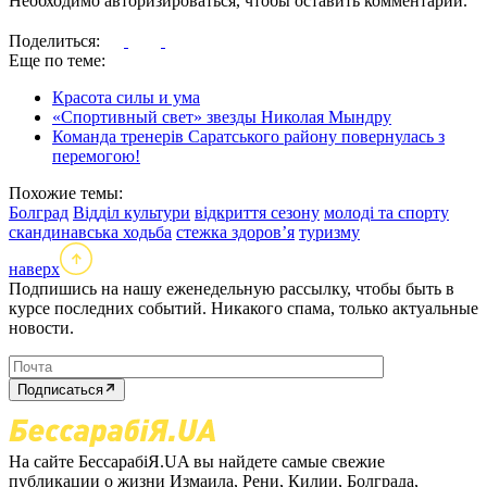
Необходимо авторизироваться, чтобы оставить комментарий.
Поделиться:
Еще по теме:
Красота силы и ума
«Спортивный свет» звезды Николая Мындру
Команда тренерів Саратського району повернулась з
перемогою!
Похожие темы:
Болград
Відділ культури
відкриття сезону
молоді та спорту
скандинавська ходьба
стежка здоров’я
туризму
наверх
Подпишись на нашу еженедельную рассылку, чтобы быть в
курсе последних событий. Никакого спама, только актуальные
новости.
Подписаться
На сайте БессарабіЯ.UA вы найдете самые свежие
публикации о жизни Измаила, Рени, Килии, Болграда,