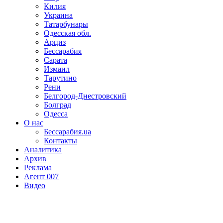
Килия
Украина
Татарбунары
Одесская обл.
Арциз
Бессарабия
Сарата
Измаил
Тарутино
Рени
Белгород-Днестровский
Болград
Одесса
О нас
Бессарабия.ua
Контакты
Аналитика
Архив
Реклама
Агент 007
Видео