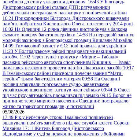
перейшла до етапу укладення договору
16:43
У Білгород-
Дністровському районі сталася ДТП: рятувальники
деблокували постраждалу пасажирку з понівеченої автівки
16:21
Прикордонники Білгорода-Дністровського вшанували
пам’ять побратима Кислицького Олега, полеглого у 2014 році
16:02
На Одещині 12-річна дівчинка вистрибнула з балкона
сьомого поверху багатоповерхівки
14:58
На передовій загинув
молодий захисник з Болградської громади Кишлали Михайло
14:09
Тимчасовий захист у ЄС: нові правила для українців
11:23
У Болградському районі працюватиме вакцинальний
автобус
11:02
Через пункт пропуску «Мирне – Табаки»
пасажир рейсового автобуса сполученням Кишинів — Ізмаїл
намагався незаконно провезти партію лікарських засобів
10:17
В Ізмаїльському районі присвоїли почесне звання “Мати-
героїня” трьом багатодітним матерям
09:58
На Одещині
росіяни атакували торговельне судно, завантажене
українською пшеницею: загинув член екіпажу
09:44
В Одесі
під час руху автомобіль провалився під землю
09:15
Ворог не
припиняє терор мирного населення Одещини: постраждало
житло та транспорт громадян, є потерпілий
05/08/2026
17:49
Рік у небесному строю: Ізмаїльські поліцейські
вшанували пам’ять загиблого під час служби колеги Сороки
Михайла
17:11
Житель Білгород-Дністровського
відповідатиме у суді за незаконне поводження з бойовими