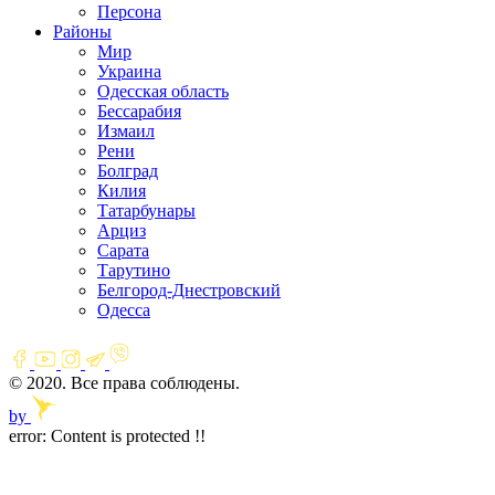
Персона
Районы
Мир
Украина
Одесская область
Бессарабия
Измаил
Рени
Болград
Килия
Татарбунары
Арциз
Сарата
Тарутино
Белгород-Днестровский
Одесса
© 2020. Все права соблюдены.
by
error:
Content is protected !!