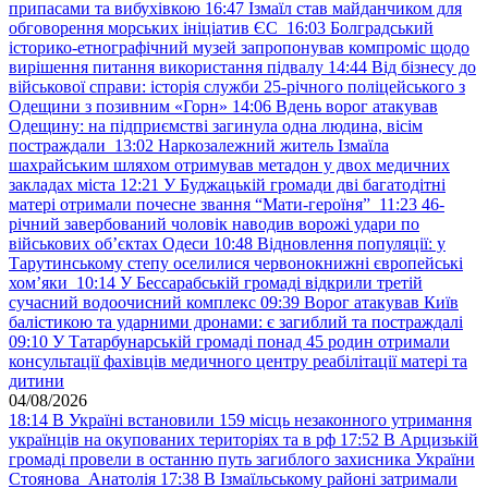
припасами та вибухівкою
16:47
Ізмаїл став майданчиком для
обговорення морських ініціатив ЄС
16:03
Болградський
історико-етнографічний музей запропонував компроміс щодо
вирішення питання використання підвалу
14:44
Від бізнесу до
військової справи: історія служби 25-річного поліцейського з
Одещини з позивним «Горн»
14:06
Вдень ворог атакував
Одещину: на підприємстві загинула одна людина, вісім
постраждали
13:02
Наркозалежний житель Ізмаїла
шахрайським шляхом отримував метадон у двох медичних
закладах міста
12:21
У Буджацькій громади дві багатодітні
матері отримали почесне звання “Мати-героїня”
11:23
46-
річний завербований чоловік наводив ворожі удари по
військових обʼєктах Одеси
10:48
Відновлення популяції: у
Тарутинському степу оселилися червонокнижні європейські
хом’яки
10:14
У Бессарабській громаді відкрили третій
сучасний водоочисний комплекс
09:39
Ворог атакував Київ
балістикою та ударними дронами: є загиблий та постраждалі
09:10
У Татарбунарській громаді понад 45 родин отримали
консультації фахівців медичного центру реабілітації матері та
дитини
04/08/2026
18:14
В Україні встановили 159 місць незаконного утримання
українців на окупованих територіях та в рф
17:52
В Арцизькій
громаді провели в останню путь загиблого захисника України
Стоянова Анатолія
17:38
В Ізмаїльському районі затримали