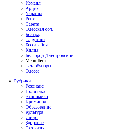
Измаил
Арциз
Украина
Рени
Сарата
Одесская обл.
Болград
Тарутино
Бессарабия
Килия
Белгород-Днестровский
Menu Item
Татарбунары
Одесса
Рубрики
Резонанс
Политика
Экономика
Криминал
Образование
Культура
Спорт
Здоровье
Экология