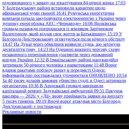
підозрюваного у замаху на зґвалтування 84-річної жінки
17:03
У Болградському районі встановили карантин щодо
африканської чуми свиней
16:41
Румунська енергетична
компанія почала закуповувати електроенергію з України через
зупинку енергоблока АЕС «Чернаводе»
16:06
Вилківська
громада назавжди попрощалася із земляком Зарічнюком
Валентином, який віддав своє життя за Батьківщину
15:19
У
Білгороді-Дністровському оговтуються після нічного обстрілу
14:47
На Дунаї через обміління виявили судна, що затонули
десятиліття тому
14:23
На Одещині викрито чергову схему
незаконного переправлення ухилянтів через державний
кордон України
12:32
В Ізмаїльському районі нацгвардійці
затримали 50-річного чоловіка з наркотиками
11:48
Ворог
вдарив ракетами поблизу ринку в передмісті Одеси:
інформація про постраждалих уточнюється ОНОВЛЕНО
10:54
За 40 тисяч доларів замовив убивство судді: в Одесі затримали
організатора
10:36
В Арцизькій громаді завершили
капітальний ремонт Задунаївської амбулаторії
09:51
Пакунок
школяра — 2026: у «Дії» знову приймають заявки на виплату
5 тисяч гривень
09:19
Вночі ворог атакував місто Білгород-
Дністровський: є постраждалі
Рекламные новости