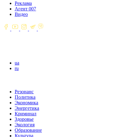
Реклама
Агент 007
Видео
ua
ru
Резонанс
Политика
Экономика
Энергетика
Криминал
Здоровье
Экология
Образование
Культура