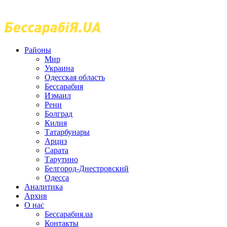
Районы
Мир
Украина
Одесская область
Бессарабия
Измаил
Рени
Болград
Килия
Татарбунары
Арциз
Сарата
Тарутино
Белгород-Днестровский
Одесса
Аналитика
Архив
О нас
Бессарабия.ua
Контакты