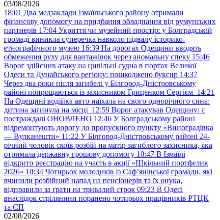
03/08/2026
18:01
Два медзаклади Ізмаїльського району отримали
фінансову допомогу на придбання обладнання від румунських
партнерів
17:04
Укриття чи музейний простір: у Болградській
громаді виникла суперечка навколо підвалу історико-
етнографічного музею
16:39
На дорогах Одещини вводять
обмеження руху для вантажівок через аномальну спеку
15:46
Ворог здійснив атаку на цивільні судна в портах Великої
Одеси та Дунайського регіону: пошкоджено буксир
14:37
Через два роки після загибелі у Білгород-Дністровському
районі попрощаються із захисником Гриценком Сергієм
14:21
На Одещині водійка авто наїхала на свого однорічного сина:
дитина загинула на місці
12:59
Ворог атакував Одещину: є
постраждалі ОНОВЛЕНО
12:46
У Болградському районі
відремонтують дорогу до пропускного пункту «Виноградівка
— Вулканешти»
11:22
У Білгород-Дністровському районі 24-
річний чоловік скоїв розбій на матір загиблого захисника, яка
отримала державну грошову допомогу
10:47
В Ізмаїлі
відкрито реєстрацію на участь в акції «Шкільний портфелик
2026»
10:34
Чотирьох молодиків із Саф’янівської громади, які
вчинили розбійний напад на пенсіонерів та їх онука,
відправили за ґрати на тривалий строк
09:23
В Одесі
внаслідок стрілянини поранено чотирьох працівників РТЦК
та СП
02/08/2026