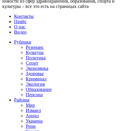
новости из сфер здравохранения, образования, спорта и
культуры – все это есть на страницах сайта
Контакты
Прайс
О нас
Видео
Рубрики
Резонанс
Культура
Политика
Спорт
Экономика
Здоровье
Криминал
Экология
Образование
Персона
Районы
Мир
Измаил
Арциз
Украина
Рени