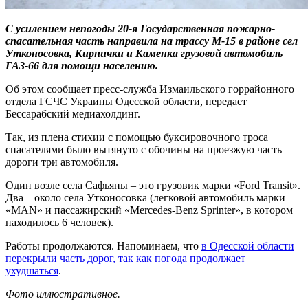
С усилением непогоды 20-я Государственная пожарно-
спасательная часть направила на трассу М-15 в районе сел
Утконосовка, Кирнички и Каменка грузовой автомобиль
ГАЗ-66 для помощи населению.
Об этом сообщает пресс-служба Измаильского горрайонного
отдела ГСЧС Украины Одесской области, передает
Бессарабский медиахолдинг.
Так, из плена стихии с помощью буксировочного троса
спасателями было вытянуто с обочины на проезжую часть
дороги три автомобиля.
Один возле села Сафьяны – это грузовик марки «Ford Transit».
Два – около села Утконосовка (легковой автомобиль марки
«MAN» и пассажирский «Mercedes-Benz Sprinter», в котором
находилось 6 человек).
Работы продолжаются. Напоминаем, что
в Одесской области
перекрыли часть дорог, так как погода продолжает
ухудшаться
.
Фото иллюстративное.