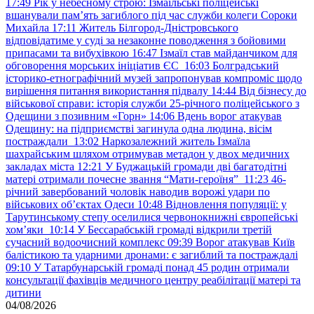
17:49
Рік у небесному строю: Ізмаїльські поліцейські
вшанували пам’ять загиблого під час служби колеги Сороки
Михайла
17:11
Житель Білгород-Дністровського
відповідатиме у суді за незаконне поводження з бойовими
припасами та вибухівкою
16:47
Ізмаїл став майданчиком для
обговорення морських ініціатив ЄС
16:03
Болградський
історико-етнографічний музей запропонував компроміс щодо
вирішення питання використання підвалу
14:44
Від бізнесу до
військової справи: історія служби 25-річного поліцейського з
Одещини з позивним «Горн»
14:06
Вдень ворог атакував
Одещину: на підприємстві загинула одна людина, вісім
постраждали
13:02
Наркозалежний житель Ізмаїла
шахрайським шляхом отримував метадон у двох медичних
закладах міста
12:21
У Буджацькій громади дві багатодітні
матері отримали почесне звання “Мати-героїня”
11:23
46-
річний завербований чоловік наводив ворожі удари по
військових обʼєктах Одеси
10:48
Відновлення популяції: у
Тарутинському степу оселилися червонокнижні європейські
хом’яки
10:14
У Бессарабській громаді відкрили третій
сучасний водоочисний комплекс
09:39
Ворог атакував Київ
балістикою та ударними дронами: є загиблий та постраждалі
09:10
У Татарбунарській громаді понад 45 родин отримали
консультації фахівців медичного центру реабілітації матері та
дитини
04/08/2026