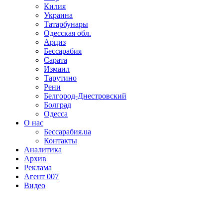
Килия
Украина
Татарбунары
Одесская обл.
Арциз
Бессарабия
Сарата
Измаил
Тарутино
Рени
Белгород-Днестровский
Болград
Одесса
О нас
Бессарабия.ua
Контакты
Аналитика
Архив
Реклама
Агент 007
Видео