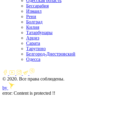
Одесская область
Бессарабия
Измаил
Рени
Болград
Килия
Татарбунары
Арциз
Сарата
Тарутино
Белгород-Днестровский
Одесса
© 2020. Все права соблюдены.
by
error:
Content is protected !!