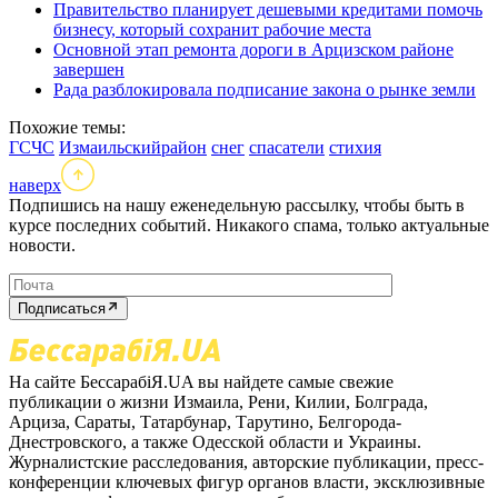
Правительство планирует дешевыми кредитами помочь
бизнесу, который сохранит рабочие места
Основной этап ремонта дороги в Арцизском районе
завершен
Рада разблокировала подписание закона о рынке земли
Похожие темы:
ГСЧС
Измаильскийрайон
снег
спасатели
стихия
наверх
Подпишись на нашу еженедельную рассылку, чтобы быть в
курсе последних событий. Никакого спама, только актуальные
новости.
Подписаться
На сайте БессарабіЯ.UA вы найдете самые свежие
публикации о жизни Измаила, Рени, Килии, Болграда,
Арциза, Сараты, Татарбунар, Тарутино, Белгорода-
Днестровского, а также Одесской области и Украины.
Журналистские расследования, авторские публикации, пресс-
конференции ключевых фигур органов власти, эксклюзивные