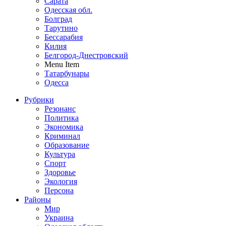
Сарата
Одесская обл.
Болград
Тарутино
Бессарабия
Килия
Белгород-Днестровский
Menu Item
Татарбунары
Одесса
Рубрики
Резонанс
Политика
Экономика
Криминал
Образование
Культура
Спорт
Здоровье
Экология
Персона
Районы
Мир
Украина