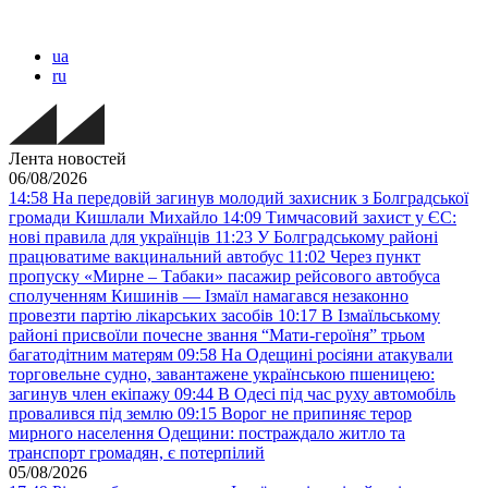
ua
ru
Лента новостей
06/08/2026
14:58
На передовій загинув молодий захисник з Болградської
громади Кишлали Михайло
14:09
Тимчасовий захист у ЄС:
нові правила для українців
11:23
У Болградському районі
працюватиме вакцинальний автобус
11:02
Через пункт
пропуску «Мирне – Табаки» пасажир рейсового автобуса
сполученням Кишинів — Ізмаїл намагався незаконно
провезти партію лікарських засобів
10:17
В Ізмаїльському
районі присвоїли почесне звання “Мати-героїня” трьом
багатодітним матерям
09:58
На Одещині росіяни атакували
торговельне судно, завантажене українською пшеницею:
загинув член екіпажу
09:44
В Одесі під час руху автомобіль
провалився під землю
09:15
Ворог не припиняє терор
мирного населення Одещини: постраждало житло та
транспорт громадян, є потерпілий
05/08/2026