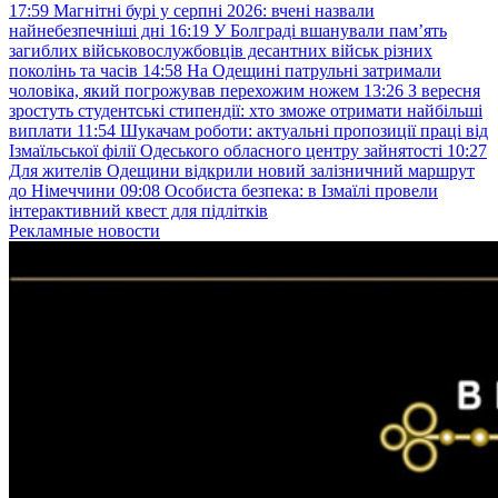
17:59
Магнітні бурі у серпні 2026: вчені назвали
найнебезпечніші дні
16:19
У Болграді вшанували пам’ять
загиблих військовослужбовців десантних військ різних
поколінь та часів
14:58
На Одещині патрульні затримали
чоловіка, який погрожував перехожим ножем
13:26
З вересня
зростуть студентські стипендії: хто зможе отримати найбільші
виплати
11:54
Шукачам роботи: актуальні пропозиції праці від
Ізмаїльської філії Одеського обласного центру зайнятості
10:27
Для жителів Одещини відкрили новий залізничний маршрут
до Німеччини
09:08
Особиста безпека: в Ізмаїлі провели
інтерактивний квест для підлітків
Рекламные новости