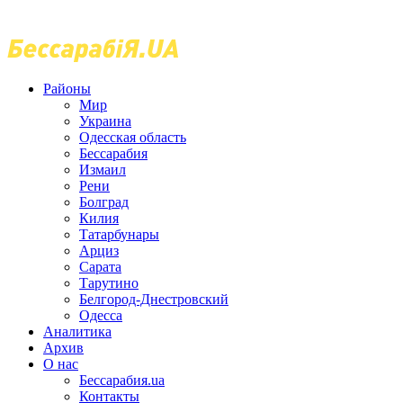
Районы
Мир
Украина
Одесская область
Бессарабия
Измаил
Рени
Болград
Килия
Татарбунары
Арциз
Сарата
Тарутино
Белгород-Днестровский
Одесса
Аналитика
Архив
О нас
Бессарабия.ua
Контакты