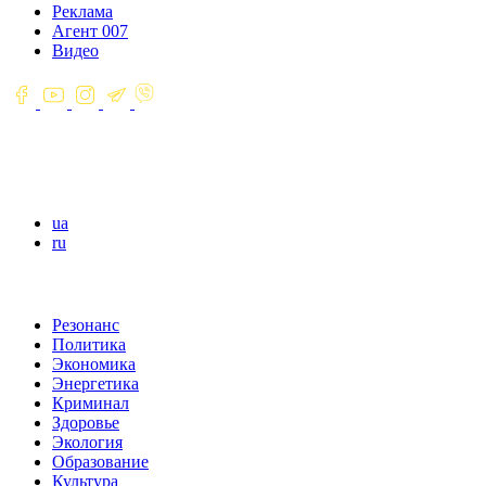
Реклама
Агент 007
Видео
ua
ru
Резонанс
Политика
Экономика
Энергетика
Криминал
Здоровье
Экология
Образование
Культура