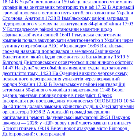
18:14
В Україні встановили 159 місць незаконного утримання
українців на окупованих територіях та в рф
17:52
В Арцизькій
громаді провели в останню путь загиблого захисника України
Стоянова Анатолія
17:38
В Ізмаїльському районі затримали
підозрюваного у замаху на зґвалтування 84-річної жінки
17:03
У Болградському районі встановили карантин щодо
африканської чуми свиней
16:41
Румунська енергетична
компанія почала закуповувати електроенергію з України через
зупинку енергоблока АЕС «Чернаводе»
16:06
Вилківська
громада назавжди попрощалася із земляком Зарічнюком
Валентином, який віддав своє життя за Батьківщину
15:19
У
Білгороді-Дністровському оговтуються після нічного обстрілу
14:47
На Дунаї через обміління виявили судна, що затонули
десятиліття тому
14:23
На Одещині викрито чергову схему
незаконного переправлення ухилянтів через державний
кордон України
12:32
В Ізмаїльському районі нацгвардійці
затримали 50-річного чоловіка з наркотиками
11:48
Ворог
вдарив ракетами поблизу ринку в передмісті Одеси:
інформація про постраждалих уточнюється ОНОВЛЕНО
10:54
За 40 тисяч доларів замовив убивство судді: в Одесі затримали
організатора
10:36
В Арцизькій громаді завершили
капітальний ремонт Задунаївської амбулаторії
09:51
Пакунок
школяра — 2026: у «Дії» знову приймають заявки на виплату
5 тисяч гривень
09:19
Вночі ворог атакував місто Білгород-
Дністровський: є постраждалі