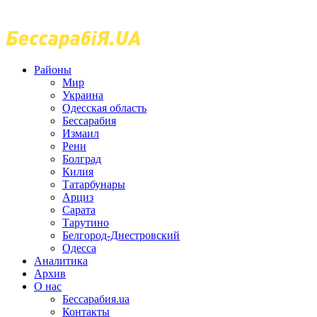
Районы
Мир
Украина
Одесская область
Бессарабия
Измаил
Рени
Болград
Килия
Татарбунары
Арциз
Сарата
Тарутино
Белгород-Днестровский
Одесса
Аналитика
Архив
О нас
Бессарабия.ua
Контакты