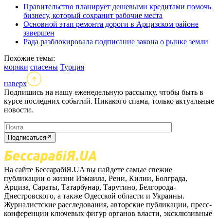
Правительство планирует дешевыми кредитами помочь
бизнесу, который сохранит рабочие места
Основной этап ремонта дороги в Арцизском районе
завершен
Рада разблокировала подписание закона о рынке земли
Похожие темы:
моряки
спасены
Турция
наверх
Подпишись на нашу еженедельную рассылку, чтобы быть в
курсе последних событий. Никакого спама, только актуальные
новости.
Подписаться
На сайте БессарабіЯ.UA вы найдете самые свежие
публикации о жизни Измаила, Рени, Килии, Болграда,
Арциза, Сараты, Татарбунар, Тарутино, Белгорода-
Днестровского, а также Одесской области и Украины.
Журналистские расследования, авторские публикации, пресс-
конференции ключевых фигур органов власти, эксклюзивные