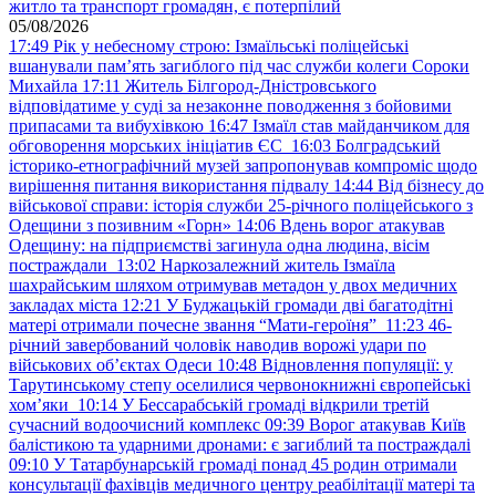
житло та транспорт громадян, є потерпілий
05/08/2026
17:49
Рік у небесному строю: Ізмаїльські поліцейські
вшанували пам’ять загиблого під час служби колеги Сороки
Михайла
17:11
Житель Білгород-Дністровського
відповідатиме у суді за незаконне поводження з бойовими
припасами та вибухівкою
16:47
Ізмаїл став майданчиком для
обговорення морських ініціатив ЄС
16:03
Болградський
історико-етнографічний музей запропонував компроміс щодо
вирішення питання використання підвалу
14:44
Від бізнесу до
військової справи: історія служби 25-річного поліцейського з
Одещини з позивним «Горн»
14:06
Вдень ворог атакував
Одещину: на підприємстві загинула одна людина, вісім
постраждали
13:02
Наркозалежний житель Ізмаїла
шахрайським шляхом отримував метадон у двох медичних
закладах міста
12:21
У Буджацькій громади дві багатодітні
матері отримали почесне звання “Мати-героїня”
11:23
46-
річний завербований чоловік наводив ворожі удари по
військових обʼєктах Одеси
10:48
Відновлення популяції: у
Тарутинському степу оселилися червонокнижні європейські
хом’яки
10:14
У Бессарабській громаді відкрили третій
сучасний водоочисний комплекс
09:39
Ворог атакував Київ
балістикою та ударними дронами: є загиблий та постраждалі
09:10
У Татарбунарській громаді понад 45 родин отримали
консультації фахівців медичного центру реабілітації матері та