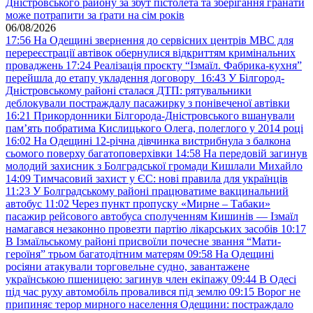
Дністровського району за збут пістолета та зберігання гранати
може потрапити за ґрати на сім років
06/08/2026
17:56
На Одещині звернення до сервісних центрів МВС для
перереєстрації автівок обернулися відкриттям кримінальних
проваджень
17:24
Реалізація проєкту “Ізмаїл. Фабрика-кухня”
перейшла до етапу укладення договору
16:43
У Білгород-
Дністровському районі сталася ДТП: рятувальники
деблокували постраждалу пасажирку з понівеченої автівки
16:21
Прикордонники Білгорода-Дністровського вшанували
пам’ять побратима Кислицького Олега, полеглого у 2014 році
16:02
На Одещині 12-річна дівчинка вистрибнула з балкона
сьомого поверху багатоповерхівки
14:58
На передовій загинув
молодий захисник з Болградської громади Кишлали Михайло
14:09
Тимчасовий захист у ЄС: нові правила для українців
11:23
У Болградському районі працюватиме вакцинальний
автобус
11:02
Через пункт пропуску «Мирне – Табаки»
пасажир рейсового автобуса сполученням Кишинів — Ізмаїл
намагався незаконно провезти партію лікарських засобів
10:17
В Ізмаїльському районі присвоїли почесне звання “Мати-
героїня” трьом багатодітним матерям
09:58
На Одещині
росіяни атакували торговельне судно, завантажене
українською пшеницею: загинув член екіпажу
09:44
В Одесі
під час руху автомобіль провалився під землю
09:15
Ворог не
припиняє терор мирного населення Одещини: постраждало