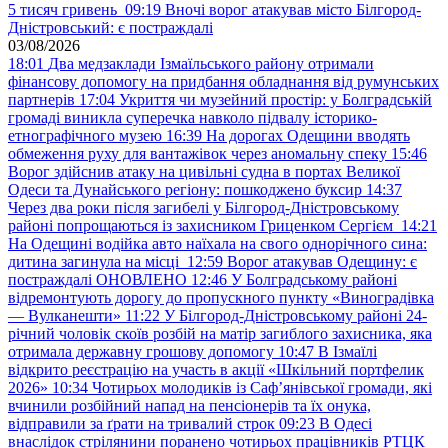
5 тисяч гривень
09:19
Вночі ворог атакував місто Білгород-
Дністровський: є постраждалі
03/08/2026
18:01
Два медзаклади Ізмаїльського району отримали
фінансову допомогу на придбання обладнання від румунських
партнерів
17:04
Укриття чи музейний простір: у Болградській
громаді виникла суперечка навколо підвалу історико-
етнографічного музею
16:39
На дорогах Одещини вводять
обмеження руху для вантажівок через аномальну спеку
15:46
Ворог здійснив атаку на цивільні судна в портах Великої
Одеси та Дунайського регіону: пошкоджено буксир
14:37
Через два роки після загибелі у Білгород-Дністровському
районі попрощаються із захисником Гриценком Сергієм
14:21
На Одещині водійка авто наїхала на свого однорічного сина:
дитина загинула на місці
12:59
Ворог атакував Одещину: є
постраждалі ОНОВЛЕНО
12:46
У Болградському районі
відремонтують дорогу до пропускного пункту «Виноградівка
— Вулканешти»
11:22
У Білгород-Дністровському районі 24-
річний чоловік скоїв розбій на матір загиблого захисника, яка
отримала державну грошову допомогу
10:47
В Ізмаїлі
відкрито реєстрацію на участь в акції «Шкільний портфелик
2026»
10:34
Чотирьох молодиків із Саф’янівської громади, які
вчинили розбійний напад на пенсіонерів та їх онука,
відправили за ґрати на тривалий строк
09:23
В Одесі
внаслідок стрілянини поранено чотирьох працівників РТЦК