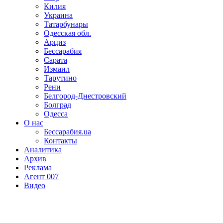
Килия
Украина
Татарбунары
Одесская обл.
Арциз
Бессарабия
Сарата
Измаил
Тарутино
Рени
Белгород-Днестровский
Болград
Одесса
О нас
Бессарабия.ua
Контакты
Аналитика
Архив
Реклама
Агент 007
Видео