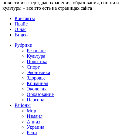
новости из сфер здравохранения, образования, спорта и
культуры – все это есть на страницах сайта
Контакты
Прайс
О нас
Видео
Рубрики
Резонанс
Культура
Политика
Спорт
Экономика
Здоровье
Криминал
Экология
Образование
Персона
Районы
Мир
Измаил
Арциз
Украина
Рени