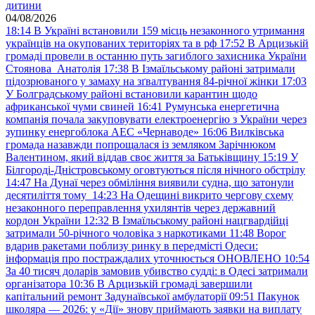
дитини
04/08/2026
18:14
В Україні встановили 159 місць незаконного утримання
українців на окупованих територіях та в рф
17:52
В Арцизькій
громаді провели в останню путь загиблого захисника України
Стоянова Анатолія
17:38
В Ізмаїльському районі затримали
підозрюваного у замаху на зґвалтування 84-річної жінки
17:03
У Болградському районі встановили карантин щодо
африканської чуми свиней
16:41
Румунська енергетична
компанія почала закуповувати електроенергію з України через
зупинку енергоблока АЕС «Чернаводе»
16:06
Вилківська
громада назавжди попрощалася із земляком Зарічнюком
Валентином, який віддав своє життя за Батьківщину
15:19
У
Білгороді-Дністровському оговтуються після нічного обстрілу
14:47
На Дунаї через обміління виявили судна, що затонули
десятиліття тому
14:23
На Одещині викрито чергову схему
незаконного переправлення ухилянтів через державний
кордон України
12:32
В Ізмаїльському районі нацгвардійці
затримали 50-річного чоловіка з наркотиками
11:48
Ворог
вдарив ракетами поблизу ринку в передмісті Одеси:
інформація про постраждалих уточнюється ОНОВЛЕНО
10:54
За 40 тисяч доларів замовив убивство судді: в Одесі затримали
організатора
10:36
В Арцизькій громаді завершили
капітальний ремонт Задунаївської амбулаторії
09:51
Пакунок
школяра — 2026: у «Дії» знову приймають заявки на виплату