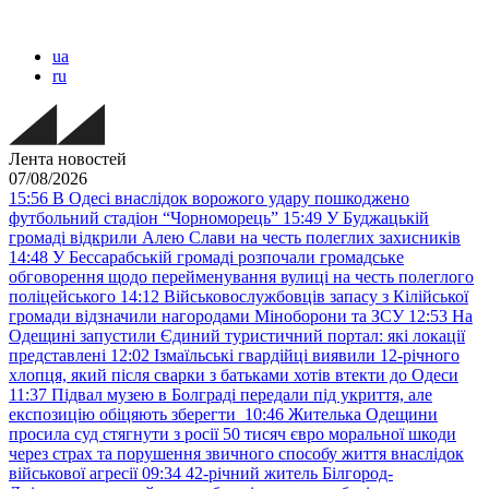
ua
ru
Лента новостей
07/08/2026
15:56
В Одесі внаслідок ворожого удару пошкоджено
футбольний стадіон “Чорноморець”
15:49
У Буджацькій
громаді відкрили Алею Слави на честь полеглих захисників
14:48
У Бессарабській громаді розпочали громадське
обговорення щодо перейменування вулиці на честь полеглого
поліцейського
14:12
Військовослужбовців запасу з Кілійської
громади відзначили нагородами Міноборони та ЗСУ
12:53
На
Одещині запустили Єдиний туристичний портал: які локації
представлені
12:02
Ізмаїльські гвардійці виявили 12-річного
хлопця, який після сварки з батьками хотів втекти до Одеси
11:37
Підвал музею в Болграді передали під укриття, але
експозицію обіцяють зберегти
10:46
Жителька Одещини
просила суд стягнути з росії 50 тисяч євро моральної шкоди
через страх та порушення звичного способу життя внаслідок
військової агресії
09:34
42-річний житель Білгород-