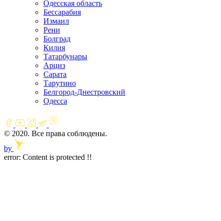
Одесская область
Бессарабия
Измаил
Рени
Болград
Килия
Татарбунары
Арциз
Сарата
Тарутино
Белгород-Днестровский
Одесса
© 2020. Все права соблюдены.
by
error:
Content is protected !!