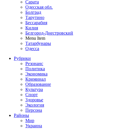
Сарата
Одесская обл.
Болград
Тарутино
Бессарабия
Килия
Белгород-Днестровский
Menu Item
Татарбунары
Одесса
Рубрики
Резонанс
Политика
Экономика
Криминал
Образование
Культура
Спорт
Здоровье
Экология
Персона
Районы
Мир
Украина