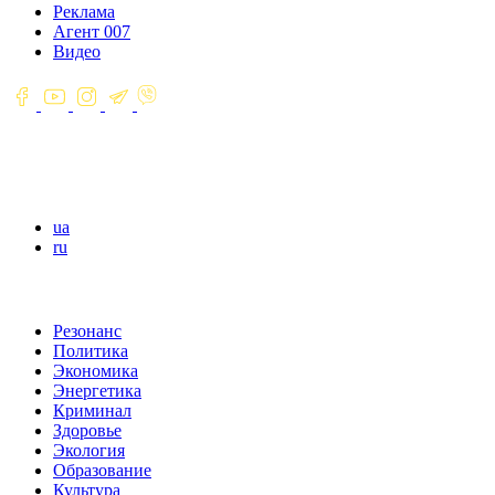
Реклама
Агент 007
Видео
ua
ru
Резонанс
Политика
Экономика
Энергетика
Криминал
Здоровье
Экология
Образование
Культура