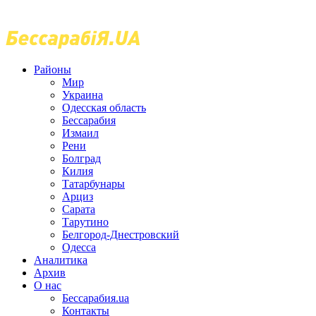
Районы
Мир
Украина
Одесская область
Бессарабия
Измаил
Рени
Болград
Килия
Татарбунары
Арциз
Сарата
Тарутино
Белгород-Днестровский
Одесса
Аналитика
Архив
О нас
Бессарабия.ua
Контакты