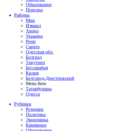
Образование
Персона
Районы
Мир
Измаил
Арциз
Украина
Рени
Сарата
Одесская обл.
Болград
Тарутино
Бессарабия
Килия
Белгород-Днестровский
Menu Item
Татарбунары
Одесса
Рубрики
Резонанс
Политика
Экономика
Криминал
Образование