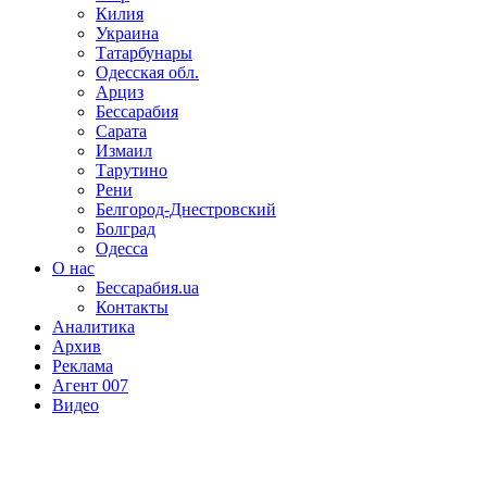
Килия
Украина
Татарбунары
Одесская обл.
Арциз
Бессарабия
Сарата
Измаил
Тарутино
Рени
Белгород-Днестровский
Болград
Одесса
О нас
Бессарабия.ua
Контакты
Аналитика
Архив
Реклама
Агент 007
Видео