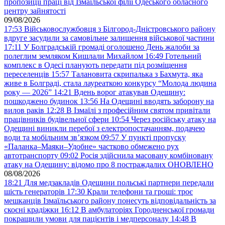
пропозиції праці від Ізмаїльської філії Одеського обласного
центру зайнятості
09/08/2026
17:53
Військовослужбовця з Білгород-Дністровського району
вдруге засудили за самовільне залишення військової частини
17:11
У Болградській громаді оголошено День жалоби за
полеглим земляком Кишлали Михайлом
16:49
Готельний
комплекс в Одесі планують передати під розміщення
переселенців
15:57
Талановита скрипалька з Бахмута, яка
живе в Болграді, стала лауреаткою конкурсу “Молода людина
року — 2026”
14:21
Вдень ворог атакував Одещину:
пошкоджено будинок
13:56
На Одещині вводять заборону на
вилов раків
12:28
В Ізмаїлі з професійним святом привітали
працівників будівельної сфери
10:54
Через російську атаку на
Одещині виникли перебої з електропостачанням, подачею
води та мобільним звʼязком
09:57
У пункті пропуску
«Паланка–Маяки–Удобне» частково обмежено рух
автотранспорту
09:02
Росія здійснила масовану комбіновану
атаку на Одещину: відомо про 8 постраждалих ОНОВЛЕНО
08/08/2026
18:21
Для медзакладів Одещини польські партнери передали
шість генераторів
17:30
Крали телефони та гроші: троє
мешканців Ізмаїльського району понесуть відповідальність за
скоєні крадіжки
16:12
В амбулаторіях Городненської громади
покращили умови для пацієнтів і медперсоналу
14:48
В