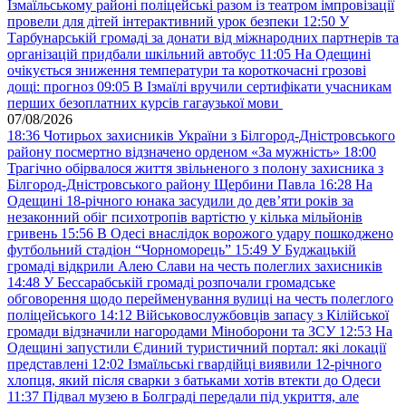
Ізмаїльському районі поліцейські разом із театром імпровізації
провели для дітей інтерактивний урок безпеки
12:50
У
Тарбунарській громаді за донати від міжнародних партнерів та
організацій придбали шкільний автобус
11:05
На Одещині
очікується зниження температури та короткочасні грозові
дощі: прогноз
09:05
В Ізмаїлі вручили сертифікати учасникам
перших безоплатних курсів гагаузької мови
07/08/2026
18:36
Чотирьох захисників України з Білгород-Дністровського
району посмертно відзначено орденом «За мужність»
18:00
Трагічно обірвалося життя звільненого з полону захисника з
Білгород-Дністровського району Щербини Павла
16:28
На
Одещині 18-річного юнака засудили до дев’яти років за
незаконний обіг психотропів вартістю у кілька мільйонів
гривень
15:56
В Одесі внаслідок ворожого удару пошкоджено
футбольний стадіон “Чорноморець”
15:49
У Буджацькій
громаді відкрили Алею Слави на честь полеглих захисників
14:48
У Бессарабській громаді розпочали громадське
обговорення щодо перейменування вулиці на честь полеглого
поліцейського
14:12
Військовослужбовців запасу з Кілійської
громади відзначили нагородами Міноборони та ЗСУ
12:53
На
Одещині запустили Єдиний туристичний портал: які локації
представлені
12:02
Ізмаїльські гвардійці виявили 12-річного
хлопця, який після сварки з батьками хотів втекти до Одеси
11:37
Підвал музею в Болграді передали під укриття, але