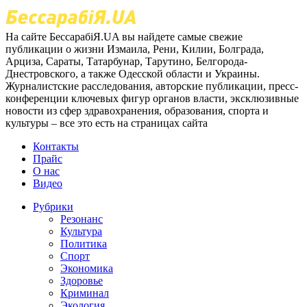
На сайте БессарабіЯ.UA вы найдете самые свежие
публикации о жизни Измаила, Рени, Килии, Болграда,
Арциза, Сараты, Татарбунар, Тарутино, Белгорода-
Днестровского, а также Одесской области и Украины.
Журналистские расследования, авторские публикации, пресс-
конференции ключевых фигур органов власти, эксклюзивные
новости из сфер здравохранения, образования, спорта и
культуры – все это есть на страницах сайта
Контакты
Прайс
О нас
Видео
Рубрики
Резонанс
Культура
Политика
Спорт
Экономика
Здоровье
Криминал
Экология