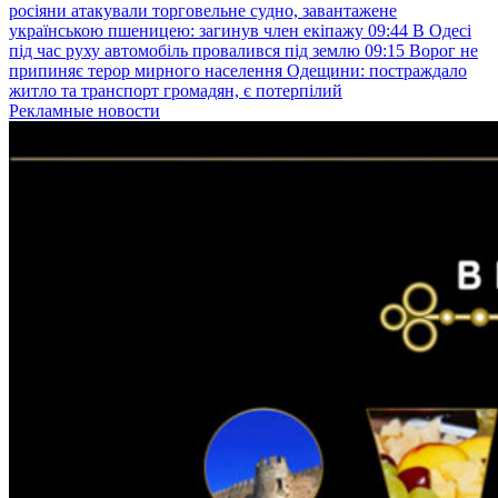
росіяни атакували торговельне судно, завантажене
українською пшеницею: загинув член екіпажу
09:44
В Одесі
під час руху автомобіль провалився під землю
09:15
Ворог не
припиняє терор мирного населення Одещини: постраждало
житло та транспорт громадян, є потерпілий
Рекламные новости