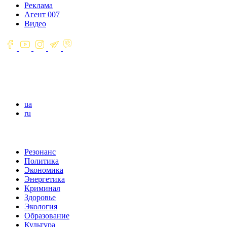
Реклама
Агент 007
Видео
ua
ru
Резонанс
Политика
Экономика
Энергетика
Криминал
Здоровье
Экология
Образование
Культура