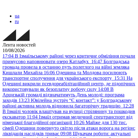
ua
ru
Лента новостей
10/08/2026
17:04
В Ізмаїльському районі через критичне обміління почали
примусово наповнювати озеро Катлабух
16:47
Болградська
громада провела в останню путь полеглого на війні земляка
Кишлали Михайла
16:06
Одещина та Молдова посилюють
транспортне сполучення для українського експорту
15:31
На
Одещині викрили псевдореабілітаційний центр, де підопічних
використовували як безоплатну робочу силу
14:08
В
Арцизькій громаді відзначатимуть День молоді: програма
заходів
13:23
Ювілейна зустріч “Є контакт”: у Болградському
районі активна молодь відновила багаторічну традицію
12:28
В Ізмаїлі чоловік влаштував на вулиці стрілянину та пошкодив
екскаватор
11:04
Ізмаїл отримав медичний спецтранспорт від
німецької благодійної організації
10:26
Майже для 130 тис.
сімей Одещини повернуто світло після атаки ворога на регіон:
ліквідація наслідків триває
09:08
Шукачам роботи: актуальні