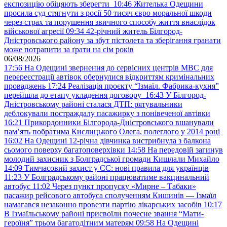
експозицію обіцяють зберегти
10:46
Жителька Одещини
просила суд стягнути з росії 50 тисяч євро моральної шкоди
через страх та порушення звичного способу життя внаслідок
військової агресії
09:34
42-річний житель Білгород-
Дністровського району за збут пістолета та зберігання гранати
може потрапити за ґрати на сім років
06/08/2026
17:56
На Одещині звернення до сервісних центрів МВС для
перереєстрації автівок обернулися відкриттям кримінальних
проваджень
17:24
Реалізація проєкту “Ізмаїл. Фабрика-кухня”
перейшла до етапу укладення договору
16:43
У Білгород-
Дністровському районі сталася ДТП: рятувальники
деблокували постраждалу пасажирку з понівеченої автівки
16:21
Прикордонники Білгорода-Дністровського вшанували
пам’ять побратима Кислицького Олега, полеглого у 2014 році
16:02
На Одещині 12-річна дівчинка вистрибнула з балкона
сьомого поверху багатоповерхівки
14:58
На передовій загинув
молодий захисник з Болградської громади Кишлали Михайло
14:09
Тимчасовий захист у ЄС: нові правила для українців
11:23
У Болградському районі працюватиме вакцинальний
автобус
11:02
Через пункт пропуску «Мирне – Табаки»
пасажир рейсового автобуса сполученням Кишинів — Ізмаїл
намагався незаконно провезти партію лікарських засобів
10:17
В Ізмаїльському районі присвоїли почесне звання “Мати-
героїня” трьом багатодітним матерям
09:58
На Одещині