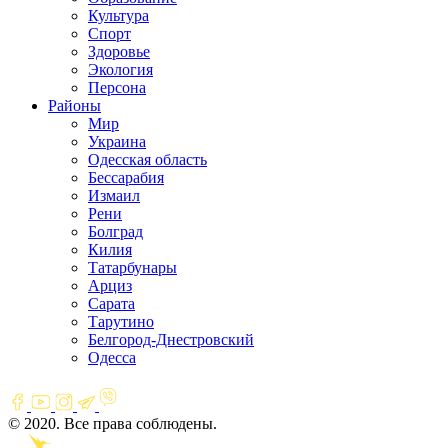
Культура
Спорт
Здоровье
Экология
Персона
Районы
Мир
Украина
Одесская область
Бессарабия
Измаил
Рени
Болград
Килия
Татарбунары
Арциз
Сарата
Тарутино
Белгород-Днестровский
Одесса
© 2020. Все права соблюдены.