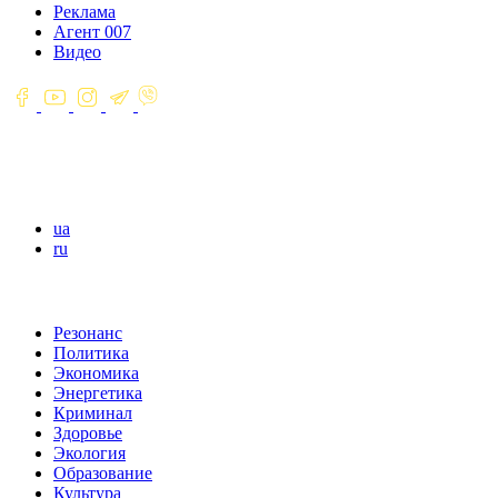
Реклама
Агент 007
Видео
ua
ru
Резонанс
Политика
Экономика
Энергетика
Криминал
Здоровье
Экология
Образование
Культура