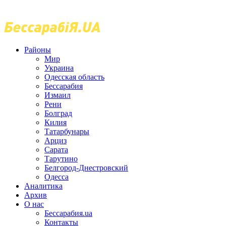
Районы
Мир
Украина
Одесская область
Бессарабия
Измаил
Рени
Болград
Килия
Татарбунары
Арциз
Сарата
Тарутино
Белгород-Днестровский
Одесса
Аналитика
Архив
О нас
Бессарабия.ua
Контакты