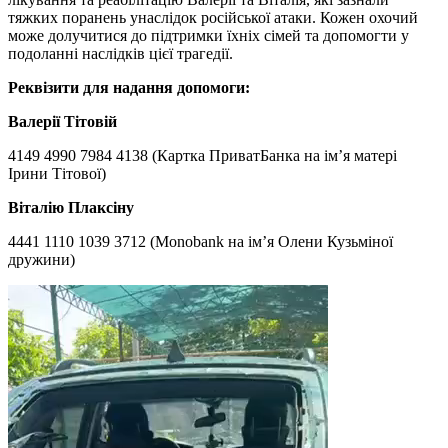
тяжких поранень унаслідок російської атаки. Кожен охочий
може долучитися до підтримки їхніх сімей та допомогти у
подоланні наслідків цієї трагедії.
Реквізити для надання допомоги:
Валерії Тітовій
4149 4990 7984 4138 (Картка ПриватБанка на ім’я матері
Ірини Тітової)
Віталію Плаксіну
4441 1110 1039 3712 (Monobank на ім’я Олени Кузьміної
дружини)