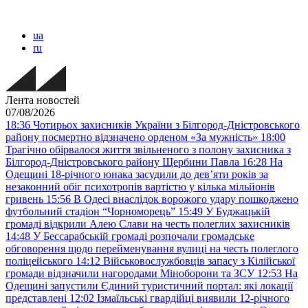
ua
ru
Лента новостей
07/08/2026
18:36
Чотирьох захисників України з Білгород-Дністровського
району посмертно відзначено орденом «За мужність»
18:00
Трагічно обірвалося життя звільненого з полону захисника з
Білгород-Дністровського району Щербини Павла
16:28
На
Одещині 18-річного юнака засудили до дев’яти років за
незаконний обіг психотропів вартістю у кілька мільйонів
гривень
15:56
В Одесі внаслідок ворожого удару пошкоджено
футбольний стадіон “Чорноморець”
15:49
У Буджацькій
громаді відкрили Алею Слави на честь полеглих захисників
14:48
У Бессарабській громаді розпочали громадське
обговорення щодо перейменування вулиці на честь полеглого
поліцейського
14:12
Військовослужбовців запасу з Кілійської
громади відзначили нагородами Міноборони та ЗСУ
12:53
На
Одещині запустили Єдиний туристичний портал: які локації
представлені
12:02
Ізмаїльські гвардійці виявили 12-річного