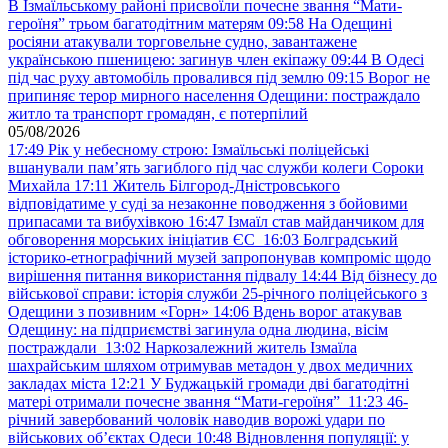
В Ізмаїльському районі присвоїли почесне звання “Мати-
героїня” трьом багатодітним матерям
09:58
На Одещині
росіяни атакували торговельне судно, завантажене
українською пшеницею: загинув член екіпажу
09:44
В Одесі
під час руху автомобіль провалився під землю
09:15
Ворог не
припиняє терор мирного населення Одещини: постраждало
житло та транспорт громадян, є потерпілий
05/08/2026
17:49
Рік у небесному строю: Ізмаїльські поліцейські
вшанували пам’ять загиблого під час служби колеги Сороки
Михайла
17:11
Житель Білгород-Дністровського
відповідатиме у суді за незаконне поводження з бойовими
припасами та вибухівкою
16:47
Ізмаїл став майданчиком для
обговорення морських ініціатив ЄС
16:03
Болградський
історико-етнографічний музей запропонував компроміс щодо
вирішення питання використання підвалу
14:44
Від бізнесу до
військової справи: історія служби 25-річного поліцейського з
Одещини з позивним «Горн»
14:06
Вдень ворог атакував
Одещину: на підприємстві загинула одна людина, вісім
постраждали
13:02
Наркозалежний житель Ізмаїла
шахрайським шляхом отримував метадон у двох медичних
закладах міста
12:21
У Буджацькій громади дві багатодітні
матері отримали почесне звання “Мати-героїня”
11:23
46-
річний завербований чоловік наводив ворожі удари по
військових обʼєктах Одеси
10:48
Відновлення популяції: у