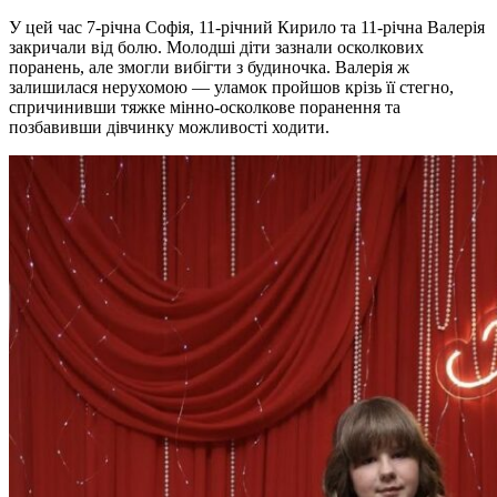
У цей час 7-річна Софія, 11-річний Кирило та 11-річна Валерія
закричали від болю. Молодші діти зазнали осколкових
поранень, але змогли вибігти з будиночка. Валерія ж
залишилася нерухомою — уламок пройшов крізь її стегно,
спричинивши тяжке мінно-осколкове поранення та
позбавивши дівчинку можливості ходити.