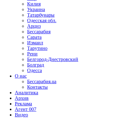
Килия
Украина
Татарбунары
Одесская обл.
Арциз
Бессарабия
Сарата
Измаил
Тарутино
Рени
Белгород-Днестровский
Болград
Одесса
О нас
Бессарабия.ua
Контакты
Аналитика
Архив
Реклама
Агент 007
Видео