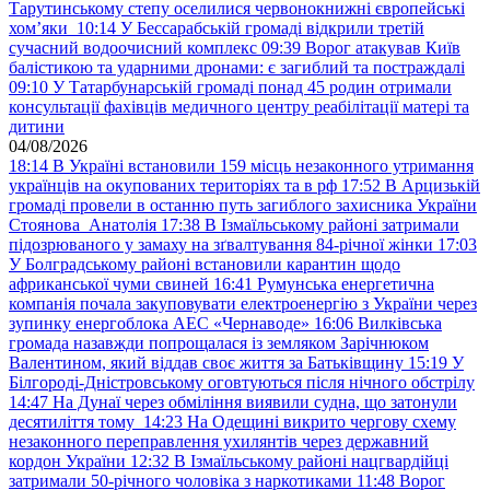
Тарутинському степу оселилися червонокнижні європейські
хом’яки
10:14
У Бессарабській громаді відкрили третій
сучасний водоочисний комплекс
09:39
Ворог атакував Київ
балістикою та ударними дронами: є загиблий та постраждалі
09:10
У Татарбунарській громаді понад 45 родин отримали
консультації фахівців медичного центру реабілітації матері та
дитини
04/08/2026
18:14
В Україні встановили 159 місць незаконного утримання
українців на окупованих територіях та в рф
17:52
В Арцизькій
громаді провели в останню путь загиблого захисника України
Стоянова Анатолія
17:38
В Ізмаїльському районі затримали
підозрюваного у замаху на зґвалтування 84-річної жінки
17:03
У Болградському районі встановили карантин щодо
африканської чуми свиней
16:41
Румунська енергетична
компанія почала закуповувати електроенергію з України через
зупинку енергоблока АЕС «Чернаводе»
16:06
Вилківська
громада назавжди попрощалася із земляком Зарічнюком
Валентином, який віддав своє життя за Батьківщину
15:19
У
Білгороді-Дністровському оговтуються після нічного обстрілу
14:47
На Дунаї через обміління виявили судна, що затонули
десятиліття тому
14:23
На Одещині викрито чергову схему
незаконного переправлення ухилянтів через державний
кордон України
12:32
В Ізмаїльському районі нацгвардійці
затримали 50-річного чоловіка з наркотиками
11:48
Ворог