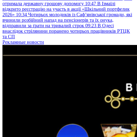
отримала державну грошову допомогу
10:47
В Ізмаїлі
відкрито реєстрацію на участь в акції «Шкільний портфелик
2026»
10:34
Чотирьох молодиків із Саф’янівської громади, які
вчинили розбійний напад на пенсіонерів та їх онука,
відправили за ґрати на тривалий строк
09:23
В Одесі
внаслідок стрілянини поранено чотирьох працівників РТЦК
та СП
Рекламные новости