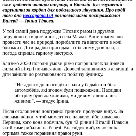
вже зроблено чотири операції, а Віталій був змушений
вирушити за кордон для подальшого лікування. Про події
того дня
Бессарабія.UA
розповіла мама постраждалої
Валерії — Ірина Тітова.
У той самий день подружжя Тітових разом із друзями
вирушило на відпочинок до села Маяки. Вони планували
провести час на природі, порибалити та відпочити в колі
близьких. Діти раділи пригодам і спільному дозвіллю, а
погода сприяла гарному настрою.
Близько 20:30 погодні умови різко погіршилися: здійнявся
сильний вітер і почався дощ. Дорослі залишилися в альтанці, а
діти зайшли до розташованого поблизу будинку.
“Незадовго до цього діти грали у бадмінтон біля
автомобілів, які згодом були пошкоджені. Наслідки
обстрілу були жахливими, ми дивом залишилися
живими”, — згадує Ірина.
Після оголошення повітряної тривоги пролунав вибух. За
словами жінки, у той момент усе навколо ніби завмерло.
Першим, кого вона побачила, був 42-річний Віталій Плаксін,
який саме рибалив на березі. Внаслідок вибуху чоловік
отримав тяжке поранення правої руки.