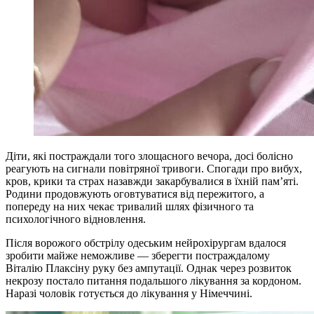
Діти, які постраждали того злощасного вечора, досі болісно
реагують на сигнали повітряної тривоги. Спогади про вибух,
кров, крики та страх назавжди закарбувалися в їхній пам’яті.
Родини продовжують оговтуватися від пережитого, а
попереду на них чекає тривалий шлях фізичного та
психологічного відновлення.
Після ворожого обстрілу одеським нейрохірургам вдалося
зробити майже неможливе — зберегти постраждалому
Віталію Плаксіну руку без ампутації. Од
нак через розвиток
некрозу постало питання подальшого лікування за кордоном.
Наразі чоловік готується до лікування у Німеччині.