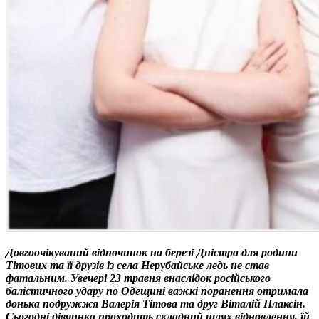
Довгоочікуваний відпочинок на березі Дністра для родини
Тітових та її друзів із села Нерубайське ледь не став
фатальним. Увечері 23 травня внаслідок російського
балістичного удару по Одещині важкі поранення отримала
донька подружжя Валерія Тітова та друг Віталій Плаксін.
Сьогодні дівчинка проходить складний шлях відновлення, їй