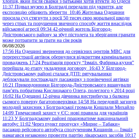
хлопця, який після сварки з батьками хотів втекти до Одеси
11:37
Підвал музею в Болграді передали під укриття, але
експозицію обіцяють зберегти
10:46
Жителька Одещини
просила суд стягнути з росії 50 тисяч євро моральної шкоди
через страх та порушення звичного способу життя внаслідок
військової агресії
09:34
42-річний житель Білгород-
Дністровського району за збут пістолета та зберігання гранати
може потрапити за ґрати на сім років
06/08/2026
17:56
На Одещині звернення до сервісних центрів МВС для
перереєстрації автівок обернулися відкриттям кримінальних
проваджень
17:24
Реалізація проєкту “Ізмаїл. Фабрика-кухня”
перейшла до етапу укладення договору
16:43
У Білгород-
Дністровському районі сталася ДТП: рятувальники
деблокували постраждалу пасажирку з понівеченої автівки
16:21
Прикордонники Білгорода-Дністровського вшанували
пам’ять побратима Кислицького Олега, полеглого у 2014 році
16:02
На Одещині 12-річна дівчинка вистрибнула з балкона
сьомого поверху багатоповерхівки
14:58
На передовій загинув
молодий захисник з Болградської громади Кишлали Михайло
14:09
Тимчасовий захист у ЄС: нові правила для українців
11:23
У Болградському районі працюватиме вакцинальний
автобус
11:02
Через пункт пропуску «Мирне – Табаки»
пасажир рейсового автобуса сполученням Кишинів — Ізмаїл
намагався незаконно провезти партію лікарських засобів
10:17