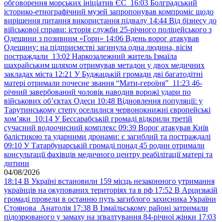
обговорення морських ініціатив ЄС
16:03
Болградський
історико-етнографічний музей запропонував компроміс щодо
вирішення питання використання підвалу
14:44
Від бізнесу до
військової справи: історія служби 25-річного поліцейського з
Одещини з позивним «Горн»
14:06
Вдень ворог атакував
Одещину: на підприємстві загинула одна людина, вісім
постраждали
13:02
Наркозалежний житель Ізмаїла
шахрайським шляхом отримував метадон у двох медичних
закладах міста
12:21
У Буджацькій громади дві багатодітні
матері отримали почесне звання “Мати-героїня”
11:23
46-
річний завербований чоловік наводив ворожі удари по
військових обʼєктах Одеси
10:48
Відновлення популяції: у
Тарутинському степу оселилися червонокнижні європейські
хом’яки
10:14
У Бессарабській громаді відкрили третій
сучасний водоочисний комплекс
09:39
Ворог атакував Київ
балістикою та ударними дронами: є загиблий та постраждалі
09:10
У Татарбунарській громаді понад 45 родин отримали
консультації фахівців медичного центру реабілітації матері та
дитини
04/08/2026
18:14
В Україні встановили 159 місць незаконного утримання
українців на окупованих територіях та в рф
17:52
В Арцизькій
громаді провели в останню путь загиблого захисника України
Стоянова Анатолія
17:38
В Ізмаїльському районі затримали
підозрюваного у замаху на зґвалтування 84-річної жінки
17:03