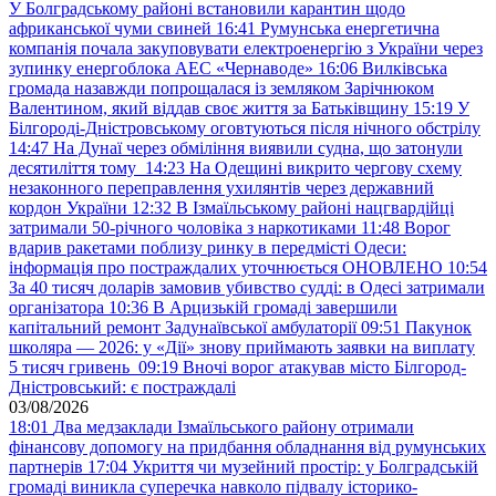
У Болградському районі встановили карантин щодо
африканської чуми свиней
16:41
Румунська енергетична
компанія почала закуповувати електроенергію з України через
зупинку енергоблока АЕС «Чернаводе»
16:06
Вилківська
громада назавжди попрощалася із земляком Зарічнюком
Валентином, який віддав своє життя за Батьківщину
15:19
У
Білгороді-Дністровському оговтуються після нічного обстрілу
14:47
На Дунаї через обміління виявили судна, що затонули
десятиліття тому
14:23
На Одещині викрито чергову схему
незаконного переправлення ухилянтів через державний
кордон України
12:32
В Ізмаїльському районі нацгвардійці
затримали 50-річного чоловіка з наркотиками
11:48
Ворог
вдарив ракетами поблизу ринку в передмісті Одеси:
інформація про постраждалих уточнюється ОНОВЛЕНО
10:54
За 40 тисяч доларів замовив убивство судді: в Одесі затримали
організатора
10:36
В Арцизькій громаді завершили
капітальний ремонт Задунаївської амбулаторії
09:51
Пакунок
школяра — 2026: у «Дії» знову приймають заявки на виплату
5 тисяч гривень
09:19
Вночі ворог атакував місто Білгород-
Дністровський: є постраждалі
03/08/2026
18:01
Два медзаклади Ізмаїльського району отримали
фінансову допомогу на придбання обладнання від румунських
партнерів
17:04
Укриття чи музейний простір: у Болградській
громаді виникла суперечка навколо підвалу історико-