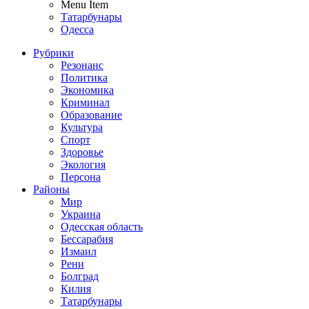
Menu Item
Татарбунары
Одесса
Рубрики
Резонанс
Политика
Экономика
Криминал
Образование
Культура
Спорт
Здоровье
Экология
Персона
Районы
Мир
Украина
Одесская область
Бессарабия
Измаил
Рени
Болград
Килия
Татарбунары