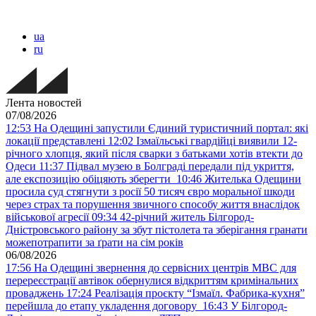
ua
ru
Лента новостей
07/08/2026
12:53
На Одещині запустили Єдиний туристичний портал: які
локації представлені
12:02
Ізмаїльські гвардійці виявили 12-
річного хлопця, який після сварки з батьками хотів втекти до
Одеси
11:37
Підвал музею в Болграді передали під укриття,
але експозицію обіцяють зберегти
10:46
Жителька Одещини
просила суд стягнути з росії 50 тисяч євро моральної шкоди
через страх та порушення звичного способу життя внаслідок
військової агресії
09:34
42-річний житель Білгород-
Дністровського району за збут пістолета та зберігання гранати
можепотрапити за ґрати на сім років
06/08/2026
17:56
На Одещині звернення до сервісних центрів МВС для
перереєстрації автівок обернулися відкриттям кримінальних
проваджень
17:24
Реалізація проєкту “Ізмаїл. Фабрика-кухня”
перейшла до етапу укладення договору
16:43
У Білгород-