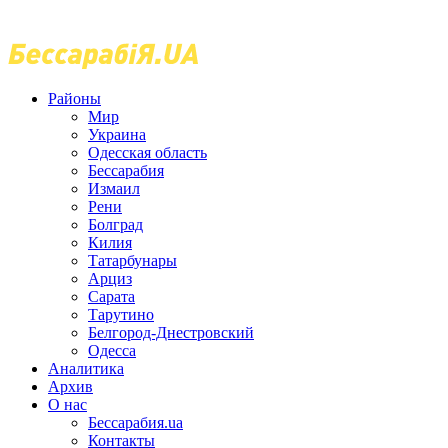
Районы
Мир
Украина
Одесская область
Бессарабия
Измаил
Рени
Болград
Килия
Татарбунары
Арциз
Сарата
Тарутино
Белгород-Днестровский
Одесса
Аналитика
Архив
О нас
Бессарабия.ua
Контакты