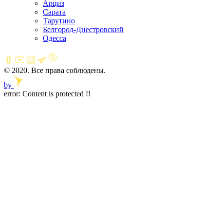
Арциз
Сарата
Тарутино
Белгород-Днестровский
Одесса
© 2020. Все права соблюдены.
by
error:
Content is protected !!