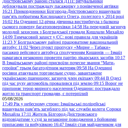
Дністровському районі сталася ДТП: рятувальники
деблокували постраждалу пасажирку з понівеченої автівки
16:21
Прикордонники Білгорода-Дністровського вшанували
пам’ять побратима Кислицького Олега, полеглого у 2014 році
16:02
На Одещині 12-річна дівчинка вистрибнула з балкона
сьомого поверху багатоповерхівки
14:58
На передовій загинув
молодий захисник з Болградської громади Кишлали Михайло
14:09
Тимчасовий захист у ЄС: нові правила для українців
11:23
У Болградському районі працюватиме вакцинальний
автобус
11:02
Через пункт пропуску «Мирне – Табаки»
пасажир рейсового автобуса сполученням Кишинів — Ізмаїл
намагався незаконно провезти партію лікарських засобів
10:17
В Ізмаїльському районі присвоїли почесне звання “Мати-
героїня” трьом багатодітним матерям
09:58
На Одещині
росіяни атакували торговельне судно, завантажене
українською пшеницею: загинув член екіпажу
09:44
В Одесі
під час руху автомобіль провалився під землю
09:15
Ворог не
припиняє терор мирного населення Одещини: постраждало
житло та транспорт громадян, є потерпілий
05/08/2026
17:49
Рік у небесному строю: Ізмаїльські поліцейські
вшанували пам’ять загиблого під час служби колеги Сороки
Михайла
17:11
Житель Білгород-Дністровського
відповідатиме у суді за незаконне поводження з бойовими
припасами та вибухівкою
16:47
Ізмаїл став майданчиком для