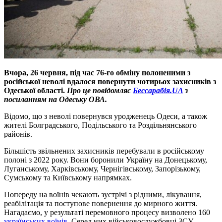
Вчора, 26 червня, під час 76-го обміну полоненими з
російської неволі вдалося повернути чотирьох захисників з
Одеської області.
Про це повідомляє
Бессарабія.UA
з
посиланням на Одеську ОВА.
Відомо, що з неволі повернувся уродженець Одеси, а також
жителі Болградського, Подільського та Роздільнянського
районів.
Більшість звільнених захисників перебували в російському
полоні з 2022 року. Вони боронили Україну на Донецькому,
Луганському, Харківському, Чернігівському, Запорізькому,
Сумському та Київському напрямках.
Попереду на воїнів чекають зустрічі з рідними, лікування,
реабілітація та поступове повернення до мирного життя.
Нагадаємо, у результаті перемовного процесу визволено 160
українських воїнів.
Серед них
військовослужбовці ЗСУ,