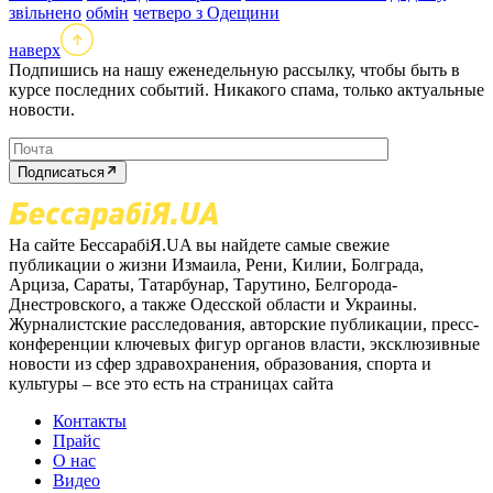
звільнено
обмін
четверо з Одещини
наверх
Подпишись на нашу еженедельную рассылку, чтобы быть в
курсе последних событий. Никакого спама, только актуальные
новости.
Подписаться
На сайте БессарабіЯ.UA вы найдете самые свежие
публикации о жизни Измаила, Рени, Килии, Болграда,
Арциза, Сараты, Татарбунар, Тарутино, Белгорода-
Днестровского, а также Одесской области и Украины.
Журналистские расследования, авторские публикации, пресс-
конференции ключевых фигур органов власти, эксклюзивные
новости из сфер здравохранения, образования, спорта и
культуры – все это есть на страницах сайта
Контакты
Прайс
О нас
Видео