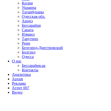
Килия
Украина
Татарбунары
Одесская обл.
Арциз
Бессарабия
Сарата
Измаил
Тарутино
Рени
Белгород-Днестровский
Болград
Одесса
О нас
Бессарабия.ua
Контакты
Аналитика
Архив
Реклама
Агент 007
Видео