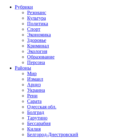
Рубрики
Резонанс
Культура
Политика
Спорт
Экономика
Здоровье
Криминал
Экология
Образование
Персона
Районы
Мир
Измаил
Арциз
Украина
Рени
Сарата
Одесская обл.
Болград
Тарутино
Бессарабия
Килия
Белгород-Днестровский