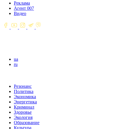
Реклама
Агент 007
Видео
ua
ru
Резонанс
Политика
Экономика
Энергетика
Криминал
Здоровье
Экология
Образование
Культура