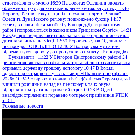
етнографічного музею
16:39
На дорогах Одещини вводять
обмеження руху для вантажівок через аномальну спеку
15:46
Ворог здійснив атаку на цивільні судна в портах Великої
Одеси та Дунайського регіону: пошкоджено буксир
14:37
Через два роки після загибелі у Білгород-Дністровському
районі попрощаються із захисником Гриценком Сергієм
14:21
На Одещині водійка авто наїхала на свого однорічного сина:
дитина загинула на місці
12:59
Ворог атакував Одещину: є
постраждалі ОНОВЛЕНО
12:46
У Болградському районі
відремонтують дорогу до пропускного пункту «Виноградівка
— Вулканешти»
11:22
У Білгород-Дністровському районі 24-
річний чоловік скоїв розбій на матір загиблого захисника, яка
отримала державну грошову допомогу
10:47
В Ізмаїлі
відкрито реєстрацію на участь в акції «Шкільний портфелик
2026»
10:34
Чотирьох молодиків із Саф’янівської громади, які
вчинили розбійний напад на пенсіонерів та їх онука,
відправили за ґрати на тривалий строк
09:23
В Одесі
внаслідок стрілянини поранено чотирьох працівників РТЦК
та СП
Рекламные новости