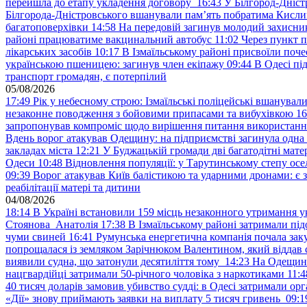
перейшла до етапу укладення договору
16:43
У Білгород-Дніст
Білгорода-Дністровського вшанували пам’ять побратима Кислиц
багатоповерхівки
14:58
На передовій загинув молодий захисни
районі працюватиме вакцинальний автобус
11:02
Через пункт 
лікарських засобів
10:17
В Ізмаїльському районі присвоїли поч
українською пшеницею: загинув член екіпажу
09:44
В Одесі пі
транспорт громадян, є потерпілий
05/08/2026
17:49
Рік у небесному строю: Ізмаїльські поліцейські вшанувал
незаконне поводження з бойовими припасами та вибухівкою
16
запропонував компроміс щодо вирішення питання використанн
Вдень ворог атакував Одещину: на підприємстві загинула одна
закладах міста
12:21
У Буджацькій громади дві багатодітні мат
Одеси
10:48
Відновлення популяції: у Тарутинському степу ос
09:39
Ворог атакував Київ балістикою та ударними дронами: є 
реабілітації матері та дитини
04/08/2026
18:14
В Україні встановили 159 місць незаконного утримання ук
Стоянова Анатолія
17:38
В Ізмаїльському районі затримали під
чуми свиней
16:41
Румунська енергетична компанія почала зак
попрощалася із земляком Зарічнюком Валентином, який віддав 
виявили судна, що затонули десятиліття тому
14:23
На Одещині
нацгвардійці затримали 50-річного чоловіка з наркотиками
11:4
40 тисяч доларів замовив убивство судді: в Одесі затримали орг
«Дії» знову приймають заявки на виплату 5 тисяч гривень
09:1