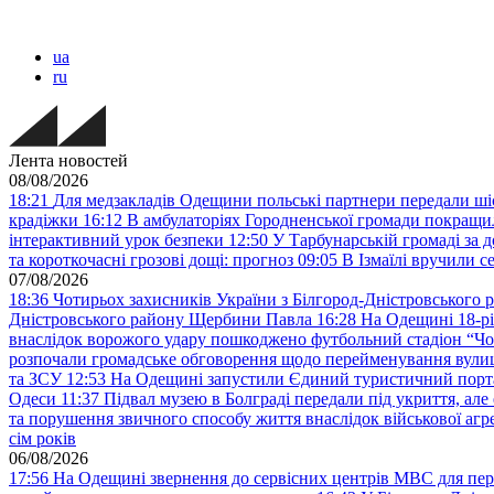
ua
ru
Лента новостей
08/08/2026
18:21
Для медзакладів Одещини польські партнери передали шіс
крадіжки
16:12
В амбулаторіях Городненської громади покращил
інтерактивний урок безпеки
12:50
У Тарбунарській громаді за 
та короткочасні грозові дощі: прогноз
09:05
В Ізмаїлі вручили 
07/08/2026
18:36
Чотирьох захисників України з Білгород-Дністровського 
Дністровського району Щербини Павла
16:28
На Одещині 18-рі
внаслідок ворожого удару пошкоджено футбольний стадіон “Ч
розпочали громадське обговорення щодо перейменування вулиці
та ЗСУ
12:53
На Одещині запустили Єдиний туристичний портал
Одеси
11:37
Підвал музею в Болграді передали під укриття, ал
та порушення звичного способу життя внаслідок військової агре
сім років
06/08/2026
17:56
На Одещині звернення до сервісних центрів МВС для пер