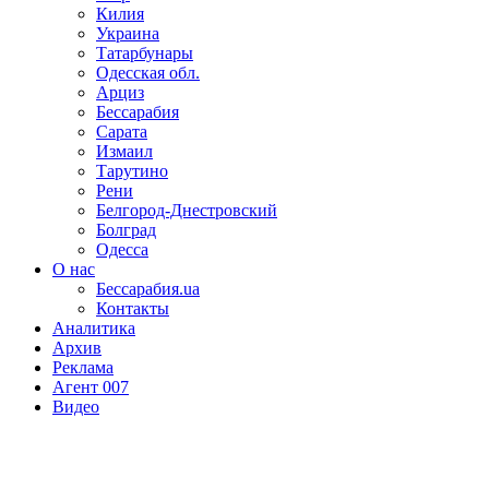
Килия
Украина
Татарбунары
Одесская обл.
Арциз
Бессарабия
Сарата
Измаил
Тарутино
Рени
Белгород-Днестровский
Болград
Одесса
О нас
Бессарабия.ua
Контакты
Аналитика
Архив
Реклама
Агент 007
Видео