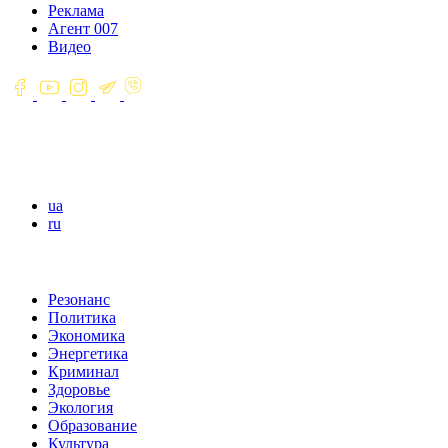
Реклама
Агент 007
Видео
ua
ru
Резонанс
Политика
Экономика
Энергетика
Криминал
Здоровье
Экология
Образование
Культура