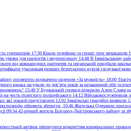
ть генераторів
17:30
Крали телефони та гроші: троє мешканців Із
и умови для пацієнтів і медперсоналу
14:48
В Ізмаїльському райо
донати від міжнародних партнерів та організацій придбали шкіль
сертифікати учасникам перших безоплатних курсів гагаузької мов
району посмертно відзначено орденом «За мужність»
18:00
Трагіч
чного юнака засудили до дев’яти років за незаконний обіг психот
орноморець”
15:49
У Буджацькій громаді відкрили Алею Слави на
 на честь полеглого поліцейського
14:12
Військовослужбовців з
: які локації представлені
12:02
Ізмаїльські гвардійці виявили 1
е експозицію обіцяють зберегти
10:46
Жителька Одещини просила с
сії
09:34
42-річний житель Білгород-Дністровського району за збу
ереєстрації автівок обернулися відкриттям кримінальних провад