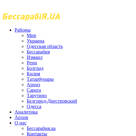
Районы
Мир
Украина
Одесская область
Бессарабия
Измаил
Рени
Болград
Килия
Татарбунары
Арциз
Сарата
Тарутино
Белгород-Днестровский
Одесса
Аналитика
Архив
О нас
Бессарабия.ua
Контакты