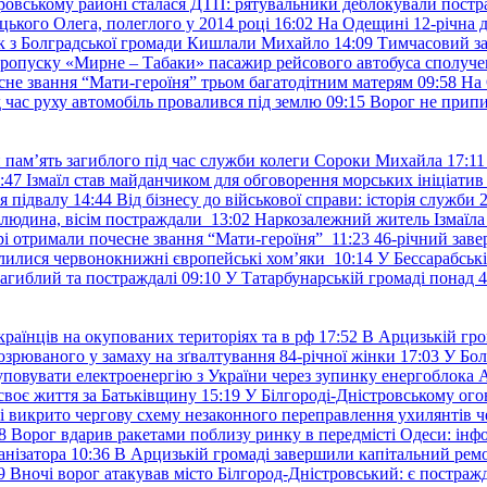
ровському районі сталася ДТП: рятувальники деблокували постр
ького Олега, полеглого у 2014 році
16:02
На Одещині 12-річна д
к з Болградської громади Кишлали Михайло
14:09
Тимчасовий за
пропуску «Мирне – Табаки» пасажир рейсового автобуса сполуче
есне звання “Мати-героїня” трьом багатодітним матерям
09:58
На 
д час руху автомобіль провалився під землю
09:15
Ворог не припи
и пам’ять загиблого під час служби колеги Сороки Михайла
17:11
:47
Ізмаїл став майданчиком для обговорення морських ініціати
я підвалу
14:44
Від бізнесу до військової справи: історія служб
 людина, вісім постраждали
13:02
Наркозалежний житель Ізмаїл
ері отримали почесне звання “Мати-героїня”
11:23
46-річний заве
елилися червонокнижні європейські хом’яки
10:14
У Бессарабськ
загиблий та постраждалі
09:10
У Татарбунарській громаді понад 
раїнців на окупованих територіях та в рф
17:52
В Арцизькій гро
озрюваного у замаху на зґвалтування 84-річної жінки
17:03
У Бол
уповувати електроенергію з України через зупинку енергоблока
своє життя за Батьківщину
15:19
У Білгороді-Дністровському ого
 викрито чергову схему незаконного переправлення ухилянтів ч
8
Ворог вдарив ракетами поблизу ринку в передмісті Одеси: 
анізатора
10:36
В Арцизькій громаді завершили капітальний ремон
9
Вночі ворог атакував місто Білгород-Дністровський: є постраж