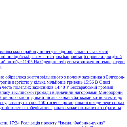
маїльського району понесуть відповідальність за скоєні
ні поліцейські разом із театром імпровізації провели для дітей
ний автобус
11:05
На Одещині очікується зниження температури
и
но обірвалося життя звільненого з полону захисника з Білгород-
ропів вартістю у кілька мільйонів гривень
15:56
В Одесі
 честь полеглих захисників
14:48
У Бессарабській громаді
апасу з Кілійської громади відзначили нагородами Міноборони
2-річного хлопця, який після сварки з батьками хотів втекти до
уд стягнути з росії 50 тисяч євро моральної шкоди через страх
т пістолета та зберігання гранати може потрапити за ґрати на
жень
17:24
Реалізація проєкту “Ізмаїл. Фабрика-кухня”