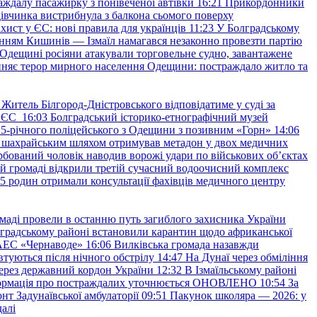
аждалу пасажирку з понівеченої автівки
16:21
Прикордонники
івчинка вистрибнула з балкона сьомого поверху
хист у ЄС: нові правила для українців
11:23
У Болградському
нням Кишинів — Ізмаїл намагався незаконно провезти партію
Одещині росіяни атакували торговельне судно, завантажене
няє терор мирного населення Одещини: постраждало житло та
Житель Білгород-Дністровського відповідатиме у суді за
в ЄС
16:03
Болградський історико-етнографічний музей
и 25-річного поліцейського з Одещини з позивним «Горн»
14:06
а шахрайським шляхом отримував метадон у двох медичних
рбований чоловік наводив ворожі удари по військових обʼєктах
ій громаді відкрили третій сучасний водоочисний комплекс
45 родин отримали консультації фахівців медичного центру
маді провели в останню путь загиблого захисника України
градському районі встановили карантин щодо африканської
 АЕС «Чернаводе»
16:06
Вилківська громада назавжди
втуються після нічного обстрілу
14:47
На Дунаї через обміління
ерез державний кордон України
12:32
В Ізмаїльському районі
інформація про постраждалих уточнюється ОНОВЛЕНО
10:54
За
т Задунаївської амбулаторії
09:51
Пакунок школяра — 2026: у
далі