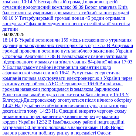
хом’яки
10:14
У Бессарабській громаді відкрили третій
сучасний водоочисний комплекс
09:39
Ворог атакував Київ
балістикою та ударними дронами: є загиблий та постраждалі
09:10
У Татарбунарській громаді понад 45 родин отримали
консультації фахівців медичного центру реабілітації матері та
дитини
04/08/2026
18:14
В Україні встановили 159 місць незаконного утримання
українців на окупованих територіях та в рф
17:52
В Арцизькій
громаді провели в останню путь загиблого захисника України
Стоянова Анатолія
17:38
В Ізмаїльському районі затримали
підозрюваного у замаху на зґвалтування 84-річної жінки
17:03
У Болградському районі встановили карантин щодо
африканської чуми свиней
16:41
Румунська енергетична
компанія почала закуповувати електроенергію з України через
зупинку енергоблока АЕС «Чернаводе»
16:06
Вилківська
громада назавжди попрощалася із земляком Зарічнюком
Валентином, який віддав своє життя за Батьківщину
15:19
У
Білгороді-Дністровському оговтуються після нічного обстрілу
14:47
На Дунаї через обміління виявили судна, що затонули
десятиліття тому
14:23
На Одещині викрито чергову схему
незаконного переправлення ухилянтів через державний
кордон України
12:32
В Ізмаїльському районі нацгвардійці
затримали 50-річного чоловіка з наркотиками
11:48
Ворог
вдарив ракетами поблизу ринку в передмісті Одеси: