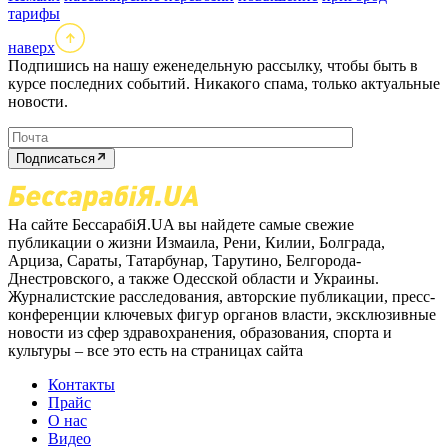
тарифы
наверх
Подпишись на нашу еженедельную рассылку, чтобы быть в
курсе последних событий. Никакого спама, только актуальные
новости.
Подписаться
На сайте БессарабіЯ.UA вы найдете самые свежие
публикации о жизни Измаила, Рени, Килии, Болграда,
Арциза, Сараты, Татарбунар, Тарутино, Белгорода-
Днестровского, а также Одесской области и Украины.
Журналистские расследования, авторские публикации, пресс-
конференции ключевых фигур органов власти, эксклюзивные
новости из сфер здравохранения, образования, спорта и
культуры – все это есть на страницах сайта
Контакты
Прайс
О нас
Видео