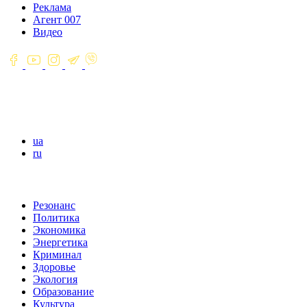
Реклама
Агент 007
Видео
ua
ru
Резонанс
Политика
Экономика
Энергетика
Криминал
Здоровье
Экология
Образование
Культура