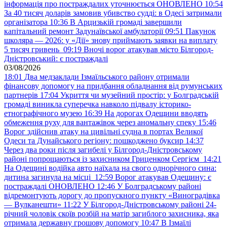
інформація про постраждалих уточнюється ОНОВЛЕНО
10:54
За 40 тисяч доларів замовив убивство судді: в Одесі затримали
організатора
10:36
В Арцизькій громаді завершили
капітальний ремонт Задунаївської амбулаторії
09:51
Пакунок
школяра — 2026: у «Дії» знову приймають заявки на виплату
5 тисяч гривень
09:19
Вночі ворог атакував місто Білгород-
Дністровський: є постраждалі
03/08/2026
18:01
Два медзаклади Ізмаїльського району отримали
фінансову допомогу на придбання обладнання від румунських
партнерів
17:04
Укриття чи музейний простір: у Болградській
громаді виникла суперечка навколо підвалу історико-
етнографічного музею
16:39
На дорогах Одещини вводять
обмеження руху для вантажівок через аномальну спеку
15:46
Ворог здійснив атаку на цивільні судна в портах Великої
Одеси та Дунайського регіону: пошкоджено буксир
14:37
Через два роки після загибелі у Білгород-Дністровському
районі попрощаються із захисником Гриценком Сергієм
14:21
На Одещині водійка авто наїхала на свого однорічного сина:
дитина загинула на місці
12:59
Ворог атакував Одещину: є
постраждалі ОНОВЛЕНО
12:46
У Болградському районі
відремонтують дорогу до пропускного пункту «Виноградівка
— Вулканешти»
11:22
У Білгород-Дністровському районі 24-
річний чоловік скоїв розбій на матір загиблого захисника, яка
отримала державну грошову допомогу
10:47
В Ізмаїлі