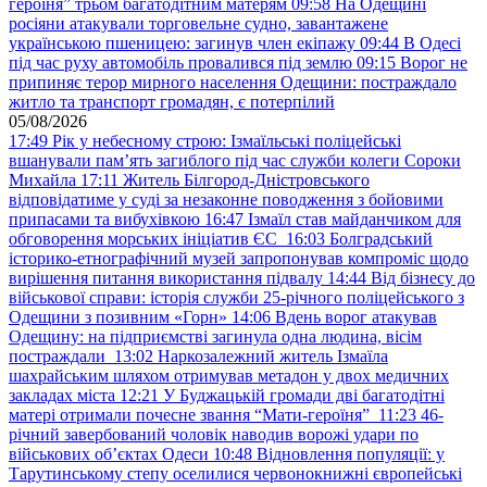
героїня” трьом багатодітним матерям
09:58
На Одещині
росіяни атакували торговельне судно, завантажене
українською пшеницею: загинув член екіпажу
09:44
В Одесі
під час руху автомобіль провалився під землю
09:15
Ворог не
припиняє терор мирного населення Одещини: постраждало
житло та транспорт громадян, є потерпілий
05/08/2026
17:49
Рік у небесному строю: Ізмаїльські поліцейські
вшанували пам’ять загиблого під час служби колеги Сороки
Михайла
17:11
Житель Білгород-Дністровського
відповідатиме у суді за незаконне поводження з бойовими
припасами та вибухівкою
16:47
Ізмаїл став майданчиком для
обговорення морських ініціатив ЄС
16:03
Болградський
історико-етнографічний музей запропонував компроміс щодо
вирішення питання використання підвалу
14:44
Від бізнесу до
військової справи: історія служби 25-річного поліцейського з
Одещини з позивним «Горн»
14:06
Вдень ворог атакував
Одещину: на підприємстві загинула одна людина, вісім
постраждали
13:02
Наркозалежний житель Ізмаїла
шахрайським шляхом отримував метадон у двох медичних
закладах міста
12:21
У Буджацькій громади дві багатодітні
матері отримали почесне звання “Мати-героїня”
11:23
46-
річний завербований чоловік наводив ворожі удари по
військових обʼєктах Одеси
10:48
Відновлення популяції: у
Тарутинському степу оселилися червонокнижні європейські