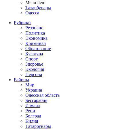
Menu Item
Татарбунары
Одесса
Рубрики
Резонанс
Политика
Экономика
Криминал
Образование
Культура
Спорт
Здоровье
Экология
Персона
Районы
Мир
Украина
Одесская область
Бессарабия
Измаил
Рени
Болград
Килия
Татарбунары