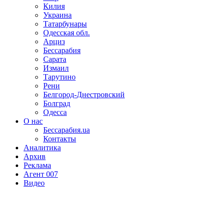
Килия
Украина
Татарбунары
Одесская обл.
Арциз
Бессарабия
Сарата
Измаил
Тарутино
Рени
Белгород-Днестровский
Болград
Одесса
О нас
Бессарабия.ua
Контакты
Аналитика
Архив
Реклама
Агент 007
Видео