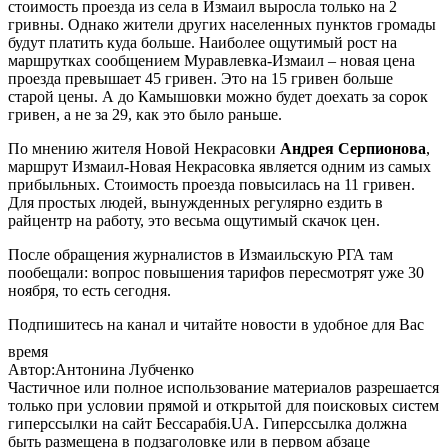
стоимость проезда из села в Измаил выросла только на 2
гривны. Однако жители других населенных пунктов громады
будут платить куда больше. Наиболее ощутимый рост на
маршрутках сообщением Муравлевка-Измаил – новая цена
проезда превышает 45 гривен. Это на 15 гривен больше
старой цены. А до Камышовки можно будет доехать за сорок
гривен, а не за 29, как это было раньше.
По мнению жителя Новой Некрасовки
Андрея Серпионова
,
маршрут Измаил-Новая Некрасовка является одним из самых
прибыльных. Стоимость проезда повысилась на 11 гривен.
Для простых людей, вынужденных регулярно ездить в
райцентр на работу, это весьма ощутимый скачок цен.
После обращения журналистов в Измаильскую РГА там
пообещали: вопрос повышения тарифов пересмотрят уже 30
ноября, то есть сегодня.
Подпишитесь на канал и читайте новости в удобное для Вас
время
Автор:Антонина Лубченко
Частичное или полное использование материалов разрешается
только при условии прямой и открытой для поисковых систем
гиперссылки на сайт Бессарабія.UA. Гиперссылка должна
быть размещена в подзаголовке или в первом абзаце