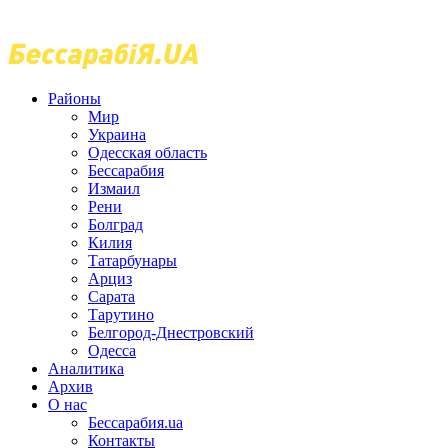
Районы
Мир
Украина
Одесская область
Бессарабия
Измаил
Рени
Болград
Килия
Татарбунары
Арциз
Сарата
Тарутино
Белгород-Днестровский
Одесса
Аналитика
Архив
О нас
Бессарабия.ua
Контакты