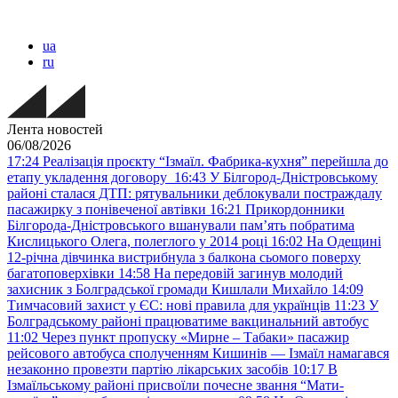
ua
ru
Лента новостей
06/08/2026
17:24
Реалізація проєкту “Ізмаїл. Фабрика-кухня” перейшла до
етапу укладення договору
16:43
У Білгород-Дністровському
районі сталася ДТП: рятувальники деблокували постраждалу
пасажирку з понівеченої автівки
16:21
Прикордонники
Білгорода-Дністровського вшанували пам’ять побратима
Кислицького Олега, полеглого у 2014 році
16:02
На Одещині
12-річна дівчинка вистрибнула з балкона сьомого поверху
багатоповерхівки
14:58
На передовій загинув молодий
захисник з Болградської громади Кишлали Михайло
14:09
Тимчасовий захист у ЄС: нові правила для українців
11:23
У
Болградському районі працюватиме вакцинальний автобус
11:02
Через пункт пропуску «Мирне – Табаки» пасажир
рейсового автобуса сполученням Кишинів — Ізмаїл намагався
незаконно провезти партію лікарських засобів
10:17
В
Ізмаїльському районі присвоїли почесне звання “Мати-