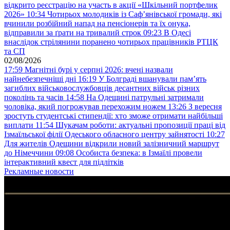
відкрито реєстрацію на участь в акції «Шкільний портфелик
2026»
10:34
Чотирьох молодиків із Саф’янівської громади, які
вчинили розбійний напад на пенсіонерів та їх онука,
відправили за ґрати на тривалий строк
09:23
В Одесі
внаслідок стрілянини поранено чотирьох працівників РТЦК
та СП
02/08/2026
17:59
Магнітні бурі у серпні 2026: вчені назвали
найнебезпечніші дні
16:19
У Болграді вшанували пам’ять
загиблих військовослужбовців десантних військ різних
поколінь та часів
14:58
На Одещині патрульні затримали
чоловіка, який погрожував перехожим ножем
13:26
З вересня
зростуть студентські стипендії: хто зможе отримати найбільші
виплати
11:54
Шукачам роботи: актуальні пропозиції праці від
Ізмаїльської філії Одеського обласного центру зайнятості
10:27
Для жителів Одещини відкрили новий залізничний маршрут
до Німеччини
09:08
Особиста безпека: в Ізмаїлі провели
інтерактивний квест для підлітків
Рекламные новости