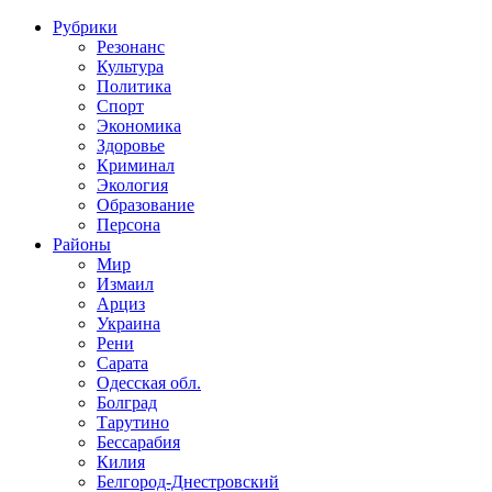
Рубрики
Резонанс
Культура
Политика
Спорт
Экономика
Здоровье
Криминал
Экология
Образование
Персона
Районы
Мир
Измаил
Арциз
Украина
Рени
Сарата
Одесская обл.
Болград
Тарутино
Бессарабия
Килия
Белгород-Днестровский