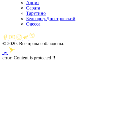
Арциз
Сарата
Тарутино
Белгород-Днестровский
Одесса
© 2020. Все права соблюдены.
by
error:
Content is protected !!