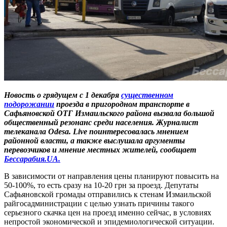
Новость о грядущем с 1 декабря
существенном
подорожании
проезда в пригородном транспорте в
Сафьяновской ОТГ Измаильского района вызвала большой
общественный резонанс среди населения. Журналист
телеканала Odesa. Live поинтересовалась мнением
районной власти, а также выслушала аргументы
перевозчиков и мнение местных жителей, сообщает
Бессарабия.UA.
В зависимости от направления цены планируют повысить на
50-100%, то есть сразу на 10-20 грн за проезд. Депутаты
Сафьяновской громады отправились к стенам Измаильской
райгосадминистрации с целью узнать причины такого
серьезного скачка цен на проезд именно сейчас, в условиях
непростой экономической и эпидемиологической ситуации.