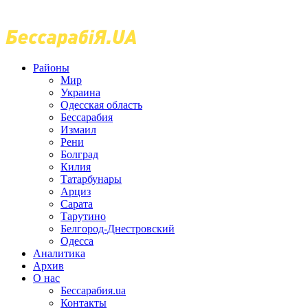
Районы
Мир
Украина
Одесская область
Бессарабия
Измаил
Рени
Болград
Килия
Татарбунары
Арциз
Сарата
Тарутино
Белгород-Днестровский
Одесса
Аналитика
Архив
О нас
Бессарабия.ua
Контакты