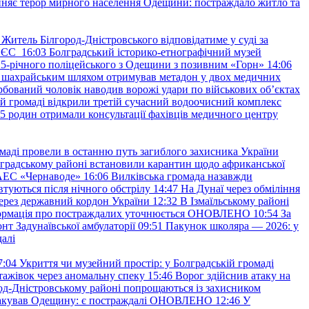
няє терор мирного населення Одещини: постраждало житло та
Житель Білгород-Дністровського відповідатиме у суді за
в ЄС
16:03
Болградський історико-етнографічний музей
и 25-річного поліцейського з Одещини з позивним «Горн»
14:06
а шахрайським шляхом отримував метадон у двох медичних
рбований чоловік наводив ворожі удари по військових обʼєктах
ій громаді відкрили третій сучасний водоочисний комплекс
45 родин отримали консультації фахівців медичного центру
маді провели в останню путь загиблого захисника України
градському районі встановили карантин щодо африканської
 АЕС «Чернаводе»
16:06
Вилківська громада назавжди
втуються після нічного обстрілу
14:47
На Дунаї через обміління
ерез державний кордон України
12:32
В Ізмаїльському районі
інформація про постраждалих уточнюється ОНОВЛЕНО
10:54
За
т Задунаївської амбулаторії
09:51
Пакунок школяра — 2026: у
далі
7:04
Укриття чи музейний простір: у Болградській громаді
ажівок через аномальну спеку
15:46
Ворог здійснив атаку на
ород-Дністровському районі попрощаються із захисником
акував Одещину: є постраждалі ОНОВЛЕНО
12:46
У