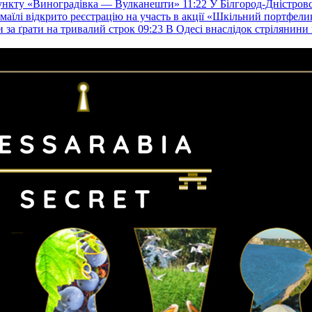
пункту «Виноградівка — Вулканешти»
11:22
У Білгород-Дністровс
змаїлі відкрито реєстрацію на участь в акції «Шкільний портфели
и за ґрати на тривалий строк
09:23
В Одесі внаслідок стрілянин