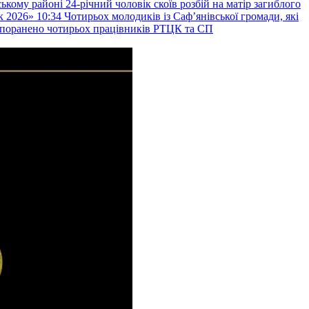
ькому районі 24-річний чоловік скоїв розбій на матір загиблого
к 2026»
10:34
Чотирьох молодиків із Саф’янівської громади, які
и поранено чотирьох працівників РТЦК та СП