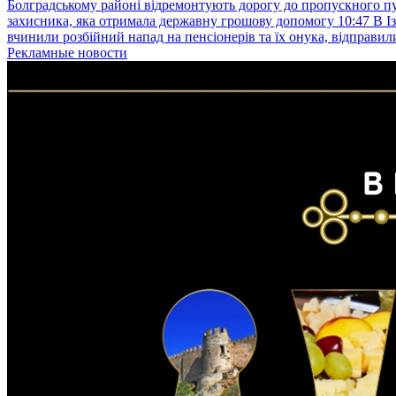
Болградському районі відремонтують дорогу до пропускного 
захисника, яка отримала державну грошову допомогу
10:47
В І
вчинили розбійний напад на пенсіонерів та їх онука, відправил
Рекламные новости