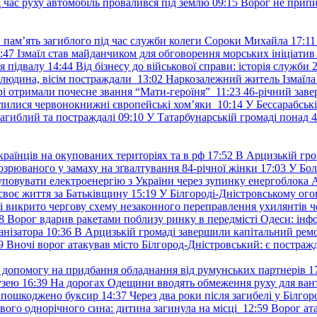
д час руху автомобіль провалився під землю
09:15
Ворог не припи
и пам’ять загиблого під час служби колеги Сороки Михайла
17:11
:47
Ізмаїл став майданчиком для обговорення морських ініціати
я підвалу
14:44
Від бізнесу до військової справи: історія служб
 людина, вісім постраждали
13:02
Наркозалежний житель Ізмаїл
ері отримали почесне звання “Мати-героїня”
11:23
46-річний заве
елилися червонокнижні європейські хом’яки
10:14
У Бессарабськ
загиблий та постраждалі
09:10
У Татарбунарській громаді понад 
раїнців на окупованих територіях та в рф
17:52
В Арцизькій гро
озрюваного у замаху на зґвалтування 84-річної жінки
17:03
У Бол
уповувати електроенергію з України через зупинку енергоблока
своє життя за Батьківщину
15:19
У Білгороді-Дністровському ого
 викрито чергову схему незаконного переправлення ухилянтів ч
8
Ворог вдарив ракетами поблизу ринку в передмісті Одеси: 
анізатора
10:36
В Арцизькій громаді завершили капітальний ремон
9
Вночі ворог атакував місто Білгород-Дністровський: є постраж
у допомогу на придбання обладнання від румунських партнерів
1
узею
16:39
На дорогах Одещини вводять обмеження руху для вант
: пошкоджено буксир
14:37
Через два роки після загибелі у Білг
свого однорічного сина: дитина загинула на місці
12:59
Ворог ат