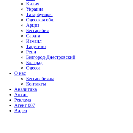
Килия
Украина
Татарбунары
Одесская обл.
Арциз
Бессарабия
Сарата
Измаил
Тарутино
Рени
Белгород-Днестровский
Болград
Одесса
О нас
Бессарабия.ua
Контакты
Аналитика
Архив
Реклама
Агент 007
Видео