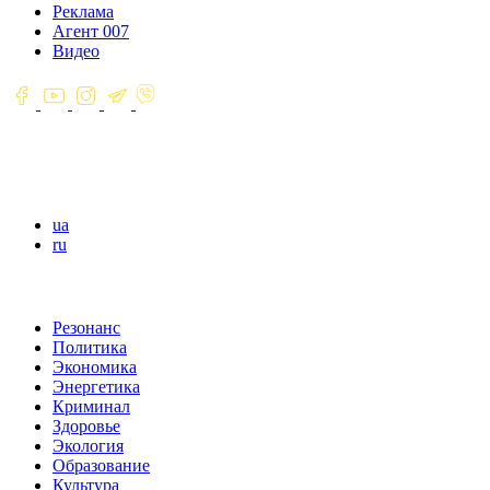
Реклама
Агент 007
Видео
ua
ru
Резонанс
Политика
Экономика
Энергетика
Криминал
Здоровье
Экология
Образование
Культура