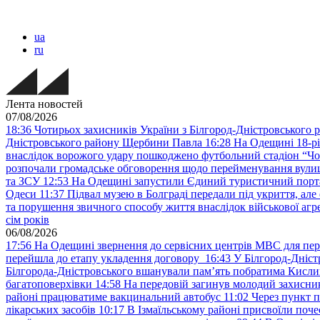
ua
ru
Лента новостей
07/08/2026
18:36
Чотирьох захисників України з Білгород-Дністровського 
Дністровського району Щербини Павла
16:28
На Одещині 18-рі
внаслідок ворожого удару пошкоджено футбольний стадіон “Ч
розпочали громадське обговорення щодо перейменування вулиці
та ЗСУ
12:53
На Одещині запустили Єдиний туристичний портал
Одеси
11:37
Підвал музею в Болграді передали під укриття, ал
та порушення звичного способу життя внаслідок військової агре
сім років
06/08/2026
17:56
На Одещині звернення до сервісних центрів МВС для пер
перейшла до етапу укладення договору
16:43
У Білгород-Дніст
Білгорода-Дністровського вшанували пам’ять побратима Кислиц
багатоповерхівки
14:58
На передовій загинув молодий захисни
районі працюватиме вакцинальний автобус
11:02
Через пункт 
лікарських засобів
10:17
В Ізмаїльському районі присвоїли поч