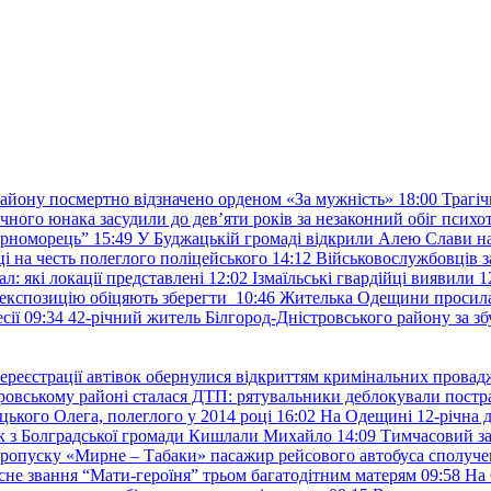
району посмертно відзначено орденом «За мужність»
18:00
Трагіч
чного юнака засудили до дев’яти років за незаконний обіг психот
орноморець”
15:49
У Буджацькій громаді відкрили Алею Слави на
 на честь полеглого поліцейського
14:12
Військовослужбовців з
: які локації представлені
12:02
Ізмаїльські гвардійці виявили 1
е експозицію обіцяють зберегти
10:46
Жителька Одещини просила с
сії
09:34
42-річний житель Білгород-Дністровського району за збу
ереєстрації автівок обернулися відкриттям кримінальних провад
ровському районі сталася ДТП: рятувальники деблокували постр
ького Олега, полеглого у 2014 році
16:02
На Одещині 12-річна д
к з Болградської громади Кишлали Михайло
14:09
Тимчасовий за
пропуску «Мирне – Табаки» пасажир рейсового автобуса сполуче
есне звання “Мати-героїня” трьом багатодітним матерям
09:58
На 