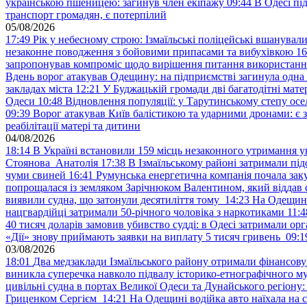
українською пшеницею: загинув член екіпажу
09:44
В Одесі пі
транспорт громадян, є потерпілий
05/08/2026
17:49
Рік у небесному строю: Ізмаїльські поліцейські вшанувал
незаконне поводження з бойовими припасами та вибухівкою
16
запропонував компроміс щодо вирішення питання використанн
Вдень ворог атакував Одещину: на підприємстві загинула одна
закладах міста
12:21
У Буджацькій громади дві багатодітні мат
Одеси
10:48
Відновлення популяції: у Тарутинському степу ос
09:39
Ворог атакував Київ балістикою та ударними дронами: є 
реабілітації матері та дитини
04/08/2026
18:14
В Україні встановили 159 місць незаконного утримання ук
Стоянова Анатолія
17:38
В Ізмаїльському районі затримали під
чуми свиней
16:41
Румунська енергетична компанія почала зак
попрощалася із земляком Зарічнюком Валентином, який віддав 
виявили судна, що затонули десятиліття тому
14:23
На Одещині
нацгвардійці затримали 50-річного чоловіка з наркотиками
11:4
40 тисяч доларів замовив убивство судді: в Одесі затримали орг
«Дії» знову приймають заявки на виплату 5 тисяч гривень
09:1
03/08/2026
18:01
Два медзаклади Ізмаїльського району отримали фінансов
виникла суперечка навколо підвалу історико-етнографічного м
цивільні судна в портах Великої Одеси та Дунайського регіону
Гриценком Сергієм
14:21
На Одещині водійка авто наїхала на 