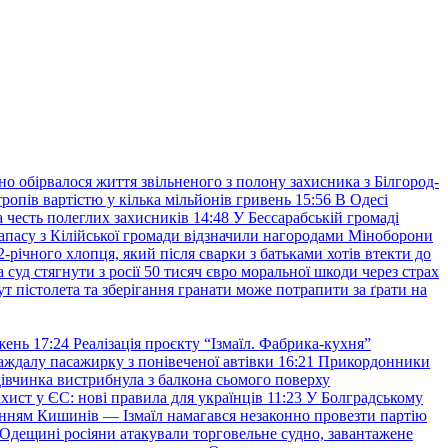
но обірвалося життя звільненого з полону захисника з Білгород-
ропів вартістю у кілька мільйонів гривень
15:56
В Одесі
 честь полеглих захисників
14:48
У Бессарабській громаді
апасу з Кілійської громади відзначили нагородами Міноборони
2-річного хлопця, який після сварки з батьками хотів втекти до
уд стягнути з росії 50 тисяч євро моральної шкоди через страх
т пістолета та зберігання гранати може потрапити за ґрати на
жень
17:24
Реалізація проєкту “Ізмаїл. Фабрика-кухня”
аждалу пасажирку з понівеченої автівки
16:21
Прикордонники
івчинка вистрибнула з балкона сьомого поверху
хист у ЄС: нові правила для українців
11:23
У Болградському
нням Кишинів — Ізмаїл намагався незаконно провезти партію
Одещині росіяни атакували торговельне судно, завантажене