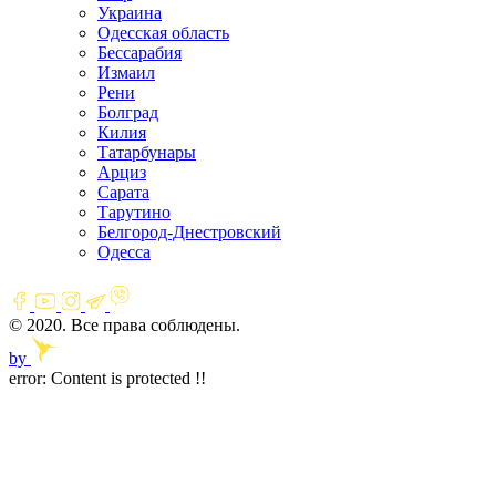
Украина
Одесская область
Бессарабия
Измаил
Рени
Болград
Килия
Татарбунары
Арциз
Сарата
Тарутино
Белгород-Днестровский
Одесса
© 2020. Все права соблюдены.
by
error:
Content is protected !!