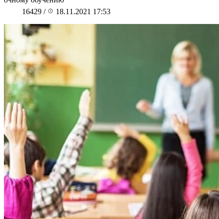
16429
/
18.11.2021 17:53