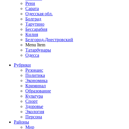
Рени
Сарата
Одесская обл.
Болград
Тарутино
Бессарабия
Килия
Белгород-Днестровский
Menu Item
Татарбунары
Одесса
Рубрики
Резонанс
Политика
Экономика
Криминал
Образование
Культура
Спорт
Здоровье
Экология
Персона
Районы
Мир