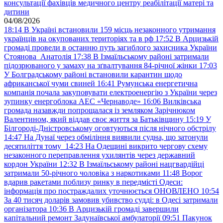
консультації фахівців медичного центру реабілітації матері та
дитини
04/08/2026
18:14
В Україні встановили 159 місць незаконного утримання
українців на окупованих територіях та в рф
17:52
В Арцизькій
громаді провели в останню путь загиблого захисника України
Стоянова Анатолія
17:38
В Ізмаїльському районі затримали
підозрюваного у замаху на зґвалтування 84-річної жінки
17:03
У Болградському районі встановили карантин щодо
африканської чуми свиней
16:41
Румунська енергетична
компанія почала закуповувати електроенергію з України через
зупинку енергоблока АЕС «Чернаводе»
16:06
Вилківська
громада назавжди попрощалася із земляком Зарічнюком
Валентином, який віддав своє життя за Батьківщину
15:19
У
Білгороді-Дністровському оговтуються після нічного обстрілу
14:47
На Дунаї через обміління виявили судна, що затонули
десятиліття тому
14:23
На Одещині викрито чергову схему
незаконного переправлення ухилянтів через державний
кордон України
12:32
В Ізмаїльському районі нацгвардійці
затримали 50-річного чоловіка з наркотиками
11:48
Ворог
вдарив ракетами поблизу ринку в передмісті Одеси:
інформація про постраждалих уточнюється ОНОВЛЕНО
10:54
За 40 тисяч доларів замовив убивство судді: в Одесі затримали
організатора
10:36
В Арцизькій громаді завершили
капітальний ремонт Задунаївської амбулаторії
09:51
Пакунок