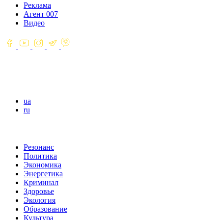
Реклама
Агент 007
Видео
ua
ru
Резонанс
Политика
Экономика
Энергетика
Криминал
Здоровье
Экология
Образование
Культура