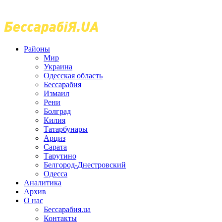
Районы
Мир
Украина
Одесская область
Бессарабия
Измаил
Рени
Болград
Килия
Татарбунары
Арциз
Сарата
Тарутино
Белгород-Днестровский
Одесса
Аналитика
Архив
О нас
Бессарабия.ua
Контакты