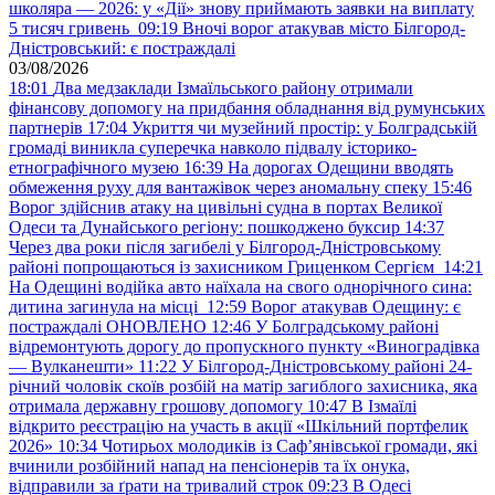
школяра — 2026: у «Дії» знову приймають заявки на виплату
5 тисяч гривень
09:19
Вночі ворог атакував місто Білгород-
Дністровський: є постраждалі
03/08/2026
18:01
Два медзаклади Ізмаїльського району отримали
фінансову допомогу на придбання обладнання від румунських
партнерів
17:04
Укриття чи музейний простір: у Болградській
громаді виникла суперечка навколо підвалу історико-
етнографічного музею
16:39
На дорогах Одещини вводять
обмеження руху для вантажівок через аномальну спеку
15:46
Ворог здійснив атаку на цивільні судна в портах Великої
Одеси та Дунайського регіону: пошкоджено буксир
14:37
Через два роки після загибелі у Білгород-Дністровському
районі попрощаються із захисником Гриценком Сергієм
14:21
На Одещині водійка авто наїхала на свого однорічного сина:
дитина загинула на місці
12:59
Ворог атакував Одещину: є
постраждалі ОНОВЛЕНО
12:46
У Болградському районі
відремонтують дорогу до пропускного пункту «Виноградівка
— Вулканешти»
11:22
У Білгород-Дністровському районі 24-
річний чоловік скоїв розбій на матір загиблого захисника, яка
отримала державну грошову допомогу
10:47
В Ізмаїлі
відкрито реєстрацію на участь в акції «Шкільний портфелик
2026»
10:34
Чотирьох молодиків із Саф’янівської громади, які
вчинили розбійний напад на пенсіонерів та їх онука,
відправили за ґрати на тривалий строк
09:23
В Одесі