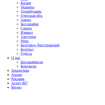
Килия
Украина
Татарбунары
Одесская обл.
Арциз
Бессарабия
Сарата
Измаил
Тарутино
Рени
Белгород-Днестровский
Болград
Одесса
О нас
Бессарабия.ua
Контакты
Аналитика
Архив
Реклама
Агент 007
Видео