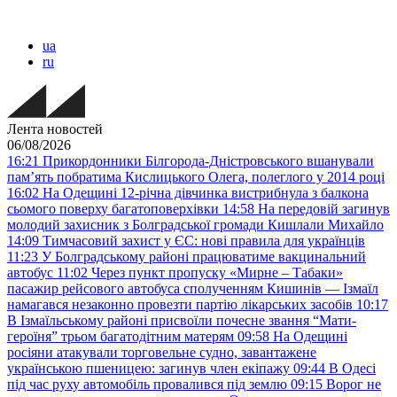
ua
ru
Лента новостей
06/08/2026
16:21
Прикордонники Білгорода-Дністровського вшанували
пам’ять побратима Кислицького Олега, полеглого у 2014 році
16:02
На Одещині 12-річна дівчинка вистрибнула з балкона
сьомого поверху багатоповерхівки
14:58
На передовій загинув
молодий захисник з Болградської громади Кишлали Михайло
14:09
Тимчасовий захист у ЄС: нові правила для українців
11:23
У Болградському районі працюватиме вакцинальний
автобус
11:02
Через пункт пропуску «Мирне – Табаки»
пасажир рейсового автобуса сполученням Кишинів — Ізмаїл
намагався незаконно провезти партію лікарських засобів
10:17
В Ізмаїльському районі присвоїли почесне звання “Мати-
героїня” трьом багатодітним матерям
09:58
На Одещині
росіяни атакували торговельне судно, завантажене
українською пшеницею: загинув член екіпажу
09:44
В Одесі
під час руху автомобіль провалився під землю
09:15
Ворог не