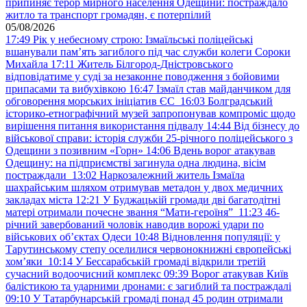
припиняє терор мирного населення Одещини: постраждало
житло та транспорт громадян, є потерпілий
05/08/2026
17:49
Рік у небесному строю: Ізмаїльські поліцейські
вшанували пам’ять загиблого під час служби колеги Сороки
Михайла
17:11
Житель Білгород-Дністровського
відповідатиме у суді за незаконне поводження з бойовими
припасами та вибухівкою
16:47
Ізмаїл став майданчиком для
обговорення морських ініціатив ЄС
16:03
Болградський
історико-етнографічний музей запропонував компроміс щодо
вирішення питання використання підвалу
14:44
Від бізнесу до
військової справи: історія служби 25-річного поліцейського з
Одещини з позивним «Горн»
14:06
Вдень ворог атакував
Одещину: на підприємстві загинула одна людина, вісім
постраждали
13:02
Наркозалежний житель Ізмаїла
шахрайським шляхом отримував метадон у двох медичних
закладах міста
12:21
У Буджацькій громади дві багатодітні
матері отримали почесне звання “Мати-героїня”
11:23
46-
річний завербований чоловік наводив ворожі удари по
військових обʼєктах Одеси
10:48
Відновлення популяції: у
Тарутинському степу оселилися червонокнижні європейські
хом’яки
10:14
У Бессарабській громаді відкрили третій
сучасний водоочисний комплекс
09:39
Ворог атакував Київ
балістикою та ударними дронами: є загиблий та постраждалі
09:10
У Татарбунарській громаді понад 45 родин отримали