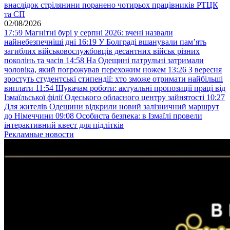
внаслідок стрілянини поранено чотирьох працівників РТЦК
та СП
02/08/2026
17:59
Магнітні бурі у серпні 2026: вчені назвали
найнебезпечніші дні
16:19
У Болграді вшанували пам’ять
загиблих військовослужбовців десантних військ різних
поколінь та часів
14:58
На Одещині патрульні затримали
чоловіка, який погрожував перехожим ножем
13:26
З вересня
зростуть студентські стипендії: хто зможе отримати найбільші
виплати
11:54
Шукачам роботи: актуальні пропозиції праці від
Ізмаїльської філії Одеського обласного центру зайнятості
10:27
Для жителів Одещини відкрили новий залізничний маршрут
до Німеччини
09:08
Особиста безпека: в Ізмаїлі провели
інтерактивний квест для підлітків
Рекламные новости