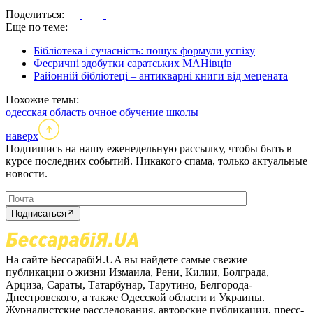
Поделиться:
Еще по теме:
Бібліотека і сучасність: пошук формули успіху
Феєричні здобутки саратських МАНівців
Районній бібліотеці – антикварні книги від мецената
Похожие темы:
одесская область
очное обучение
школы
наверх
Подпишись на нашу еженедельную рассылку, чтобы быть в
курсе последних событий. Никакого спама, только актуальные
новости.
Подписаться
На сайте БессарабіЯ.UA вы найдете самые свежие
публикации о жизни Измаила, Рени, Килии, Болграда,
Арциза, Сараты, Татарбунар, Тарутино, Белгорода-
Днестровского, а также Одесской области и Украины.
Журналистские расследования, авторские публикации, пресс-