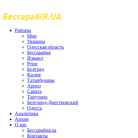
Районы
Мир
Украина
Одесская область
Бессарабия
Измаил
Рени
Болград
Килия
Татарбунары
Арциз
Сарата
Тарутино
Белгород-Днестровский
Одесса
Аналитика
Архив
О нас
Бессарабия.ua
Контакты