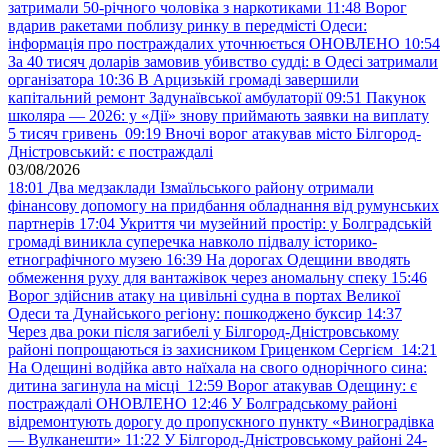
затримали 50-річного чоловіка з наркотиками
11:48
Ворог
вдарив ракетами поблизу ринку в передмісті Одеси:
інформація про постраждалих уточнюється ОНОВЛЕНО
10:54
За 40 тисяч доларів замовив убивство судді: в Одесі затримали
організатора
10:36
В Арцизькій громаді завершили
капітальний ремонт Задунаївської амбулаторії
09:51
Пакунок
школяра — 2026: у «Дії» знову приймають заявки на виплату
5 тисяч гривень
09:19
Вночі ворог атакував місто Білгород-
Дністровський: є постраждалі
03/08/2026
18:01
Два медзаклади Ізмаїльського району отримали
фінансову допомогу на придбання обладнання від румунських
партнерів
17:04
Укриття чи музейний простір: у Болградській
громаді виникла суперечка навколо підвалу історико-
етнографічного музею
16:39
На дорогах Одещини вводять
обмеження руху для вантажівок через аномальну спеку
15:46
Ворог здійснив атаку на цивільні судна в портах Великої
Одеси та Дунайського регіону: пошкоджено буксир
14:37
Через два роки після загибелі у Білгород-Дністровському
районі попрощаються із захисником Гриценком Сергієм
14:21
На Одещині водійка авто наїхала на свого однорічного сина:
дитина загинула на місці
12:59
Ворог атакував Одещину: є
постраждалі ОНОВЛЕНО
12:46
У Болградському районі
відремонтують дорогу до пропускного пункту «Виноградівка
— Вулканешти»
11:22
У Білгород-Дністровському районі 24-