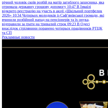
річний чоловік скоїв розбій на матір загиблого захисника, яка
отримала державну грошову допомогу
10:47
В Ізмаїлі
відкрито реєстрацію на участь в акції «Шкільний портфелик
2026»
10:34
Чотирьох молодиків із Саф’янівської громади, які
вчинили розбійний напад на пенсіонерів та їх онука,
відправили за ґрати на тривалий строк
09:23
В Одесі
внаслідок стрілянини поранено чотирьох працівників РТЦК
та СП
Рекламные новости