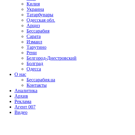
Килия
Украина
Татарбунары
Одесская обл.
Арциз
Бессарабия
Сарата
Измаил
Тарутино
Рени
Белгород-Днестровский
Болград
Одесса
О нас
Бессарабия.ua
Контакты
Аналитика
Архив
Реклама
Агент 007
Видео