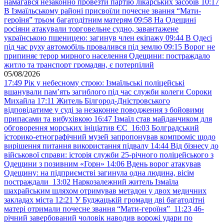
намагався незаконно провезти партію лікарських засобів
10:17
В Ізмаїльському районі присвоїли почесне звання “Мати-
героїня” трьом багатодітним матерям
09:58
На Одещині
росіяни атакували торговельне судно, завантажене
українською пшеницею: загинув член екіпажу
09:44
В Одесі
під час руху автомобіль провалився під землю
09:15
Ворог не
припиняє терор мирного населення Одещини: постраждало
житло та транспорт громадян, є потерпілий
05/08/2026
17:49
Рік у небесному строю: Ізмаїльські поліцейські
вшанували пам’ять загиблого під час служби колеги Сороки
Михайла
17:11
Житель Білгород-Дністровського
відповідатиме у суді за незаконне поводження з бойовими
припасами та вибухівкою
16:47
Ізмаїл став майданчиком для
обговорення морських ініціатив ЄС
16:03
Болградський
історико-етнографічний музей запропонував компроміс щодо
вирішення питання використання підвалу
14:44
Від бізнесу до
військової справи: історія служби 25-річного поліцейського з
Одещини з позивним «Горн»
14:06
Вдень ворог атакував
Одещину: на підприємстві загинула одна людина, вісім
постраждали
13:02
Наркозалежний житель Ізмаїла
шахрайським шляхом отримував метадон у двох медичних
закладах міста
12:21
У Буджацькій громади дві багатодітні
матері отримали почесне звання “Мати-героїня”
11:23
46-
річний завербований чоловік наводив ворожі удари по