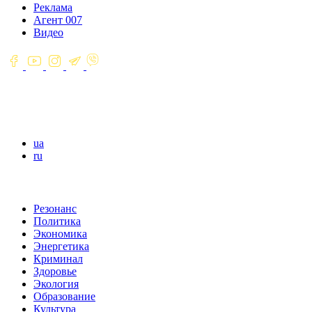
Реклама
Агент 007
Видео
ua
ru
Резонанс
Политика
Экономика
Энергетика
Криминал
Здоровье
Экология
Образование
Культура