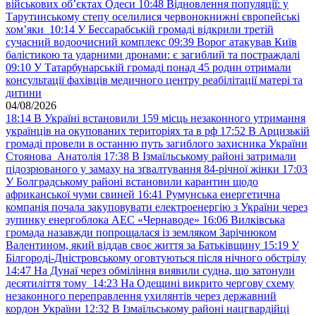
військових обʼєктах Одеси
10:48
Відновлення популяції: у
Тарутинському степу оселилися червонокнижні європейські
хом’яки
10:14
У Бессарабській громаді відкрили третій
сучасний водоочисний комплекс
09:39
Ворог атакував Київ
балістикою та ударними дронами: є загиблий та постраждалі
09:10
У Татарбунарській громаді понад 45 родин отримали
консультації фахівців медичного центру реабілітації матері та
дитини
04/08/2026
18:14
В Україні встановили 159 місць незаконного утримання
українців на окупованих територіях та в рф
17:52
В Арцизькій
громаді провели в останню путь загиблого захисника України
Стоянова Анатолія
17:38
В Ізмаїльському районі затримали
підозрюваного у замаху на зґвалтування 84-річної жінки
17:03
У Болградському районі встановили карантин щодо
африканської чуми свиней
16:41
Румунська енергетична
компанія почала закуповувати електроенергію з України через
зупинку енергоблока АЕС «Чернаводе»
16:06
Вилківська
громада назавжди попрощалася із земляком Зарічнюком
Валентином, який віддав своє життя за Батьківщину
15:19
У
Білгороді-Дністровському оговтуються після нічного обстрілу
14:47
На Дунаї через обміління виявили судна, що затонули
десятиліття тому
14:23
На Одещині викрито чергову схему
незаконного переправлення ухилянтів через державний
кордон України
12:32
В Ізмаїльському районі нацгвардійці