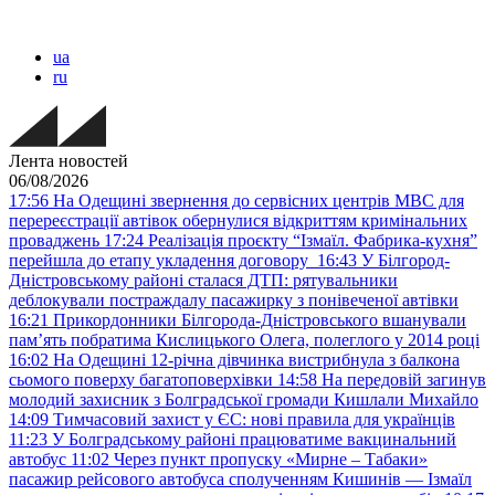
ua
ru
Лента новостей
06/08/2026
17:56
На Одещині звернення до сервісних центрів МВС для
перереєстрації автівок обернулися відкриттям кримінальних
проваджень
17:24
Реалізація проєкту “Ізмаїл. Фабрика-кухня”
перейшла до етапу укладення договору
16:43
У Білгород-
Дністровському районі сталася ДТП: рятувальники
деблокували постраждалу пасажирку з понівеченої автівки
16:21
Прикордонники Білгорода-Дністровського вшанували
пам’ять побратима Кислицького Олега, полеглого у 2014 році
16:02
На Одещині 12-річна дівчинка вистрибнула з балкона
сьомого поверху багатоповерхівки
14:58
На передовій загинув
молодий захисник з Болградської громади Кишлали Михайло
14:09
Тимчасовий захист у ЄС: нові правила для українців
11:23
У Болградському районі працюватиме вакцинальний
автобус
11:02
Через пункт пропуску «Мирне – Табаки»
пасажир рейсового автобуса сполученням Кишинів — Ізмаїл