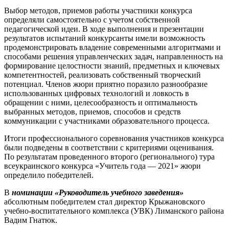
Выбор методов, приемов работы участники конкурса
определяли самостоятельно с учетом собственной
педагогической идеи. В ходе выполнения и презентации
результатов испытаний конкурсанты имели возможность
продемонстрировать владение современными алгоритмами и
способами решения управленческих задач, направленность на
формирование целостности знаний, предметных и ключевых
компетентностей, реализовать собственный творческий
потенциал. Членов жюри приятно поразило разнообразие
использованных цифровых технологий и ловкость в
обращении с ними, целесообразность и оптимальность
выбранных методов, приемов, способов и средств
коммуникации с участниками образовательного процесса.
Итоги профессионального соревнования участников конкурса
были подведены в соответствии с критериями оценивания.
По результатам проведенного второго (регионального) тура
всеукраинского конкурса «Учитель года — 2021» жюри
определило победителей.
В
номинации «Руководитель учебного заведения»
абсолютным победителем стал директор Крыжановского
учебно-воспитательного комплекса (УВК) Лиманского района
Вадим Гнатюк.