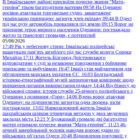
В Ізмаїльському районі присвоїли почесне звання “Мати-
героїня” трьом багатодітним матерям
09:58
На Одещині
росіяни атакували торговельне судно, завантажене
українською пшеницею: загинув член екіпажу
09:44
В Одесі
під час руху автомобіль провалився під землю
09:15
Ворог не
припиняє терор мирного населення Одещини: постраждало
житло та транспорт громадян, є потерпілий
05/08/2026
17:49
Рік у небесному строю: Ізмаїльські поліцейські
вшанували пам’ять загиблого під час служби колеги Сороки
Михайла
17:11
Житель Білгород-Дністровського
відповідатиме у суді за незаконне поводження з бойовими
припасами та вибухівкою
16:47
Ізмаїл став майданчиком для
обговорення морських ініціатив ЄС
16:03
Болградський
історико-етнографічний музей запропонував компроміс щодо
вирішення питання використання підвалу
14:44
Від бізнесу до
військової справи: історія служби 25-річного поліцейського з
Одещини з позивним «Горн»
14:06
Вдень ворог атакував
Одещину: на підприємстві загинула одна людина, вісім
постраждали
13:02
Наркозалежний житель Ізмаїла
шахрайським шляхом отримував метадон у двох медичних
закладах міста
12:21
У Буджацькій громади дві багатодітні
матері отримали почесне звання “Мати-героїня”
11:23
46-
річний завербований чоловік наводив ворожі удари по
військових обʼєктах Одеси
10:48
Відновлення популяції: у