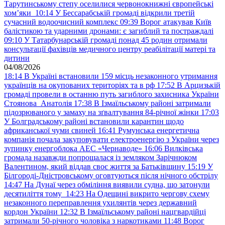
Тарутинському степу оселилися червонокнижні європейські
хом’яки
10:14
У Бессарабській громаді відкрили третій
сучасний водоочисний комплекс
09:39
Ворог атакував Київ
балістикою та ударними дронами: є загиблий та постраждалі
09:10
У Татарбунарській громаді понад 45 родин отримали
консультації фахівців медичного центру реабілітації матері та
дитини
04/08/2026
18:14
В Україні встановили 159 місць незаконного утримання
українців на окупованих територіях та в рф
17:52
В Арцизькій
громаді провели в останню путь загиблого захисника України
Стоянова Анатолія
17:38
В Ізмаїльському районі затримали
підозрюваного у замаху на зґвалтування 84-річної жінки
17:03
У Болградському районі встановили карантин щодо
африканської чуми свиней
16:41
Румунська енергетична
компанія почала закуповувати електроенергію з України через
зупинку енергоблока АЕС «Чернаводе»
16:06
Вилківська
громада назавжди попрощалася із земляком Зарічнюком
Валентином, який віддав своє життя за Батьківщину
15:19
У
Білгороді-Дністровському оговтуються після нічного обстрілу
14:47
На Дунаї через обміління виявили судна, що затонули
десятиліття тому
14:23
На Одещині викрито чергову схему
незаконного переправлення ухилянтів через державний
кордон України
12:32
В Ізмаїльському районі нацгвардійці
затримали 50-річного чоловіка з наркотиками
11:48
Ворог