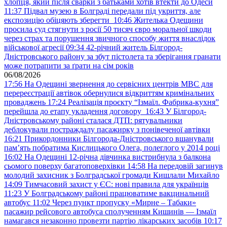
хлопця, який після сварки з батьками хотів втекти до Одеси
11:37
Підвал музею в Болграді передали під укриття, але
експозицію обіцяють зберегти
10:46
Жителька Одещини
просила суд стягнути з росії 50 тисяч євро моральної шкоди
через страх та порушення звичного способу життя внаслідок
військової агресії
09:34
42-річний житель Білгород-
Дністровського району за збут пістолета та зберігання гранати
може потрапити за ґрати на сім років
06/08/2026
17:56
На Одещині звернення до сервісних центрів МВС для
перереєстрації автівок обернулися відкриттям кримінальних
проваджень
17:24
Реалізація проєкту “Ізмаїл. Фабрика-кухня”
перейшла до етапу укладення договору
16:43
У Білгород-
Дністровському районі сталася ДТП: рятувальники
деблокували постраждалу пасажирку з понівеченої автівки
16:21
Прикордонники Білгорода-Дністровського вшанували
пам’ять побратима Кислицького Олега, полеглого у 2014 році
16:02
На Одещині 12-річна дівчинка вистрибнула з балкона
сьомого поверху багатоповерхівки
14:58
На передовій загинув
молодий захисник з Болградської громади Кишлали Михайло
14:09
Тимчасовий захист у ЄС: нові правила для українців
11:23
У Болградському районі працюватиме вакцинальний
автобус
11:02
Через пункт пропуску «Мирне – Табаки»
пасажир рейсового автобуса сполученням Кишинів — Ізмаїл
намагався незаконно провезти партію лікарських засобів
10:17