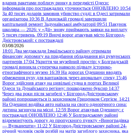
вдарив ракетами поблизу ринку в передмісті Одеси:
інформація про постраждалих уточнюється ОНОВЛЕНО
10:54
За 40 тисяч доларів замовив убивство судді: в Одесі затримали
організатора
10:36
В Арцизькій громаді завершили
капітальний ремонт Задунаївської амбулаторії
09:51
Пакунок
школяра — 2026: у «Дії» знову приймають заявки на виплату
5 тисяч гривень
09:19
Вночі ворог атакував місто Білгород-
Дністровський: є постраждалі
03/08/2026
18:01
Два медзаклади Ізмаїльського району отримали
фінансову допомогу на придбання обладнання від румунських
партнерів
17:04
Укриття чи музейний простір: у Болградській
громаді виникла суперечка навколо підвалу історико-
етнографічного музею
16:39
На дорогах Одещини вводять
обмеження руху для вантажівок через аномальну спеку
15:46
Ворог здійснив атаку на цивільні судна в портах Великої
Одеси та Дунайського регіону: пошкоджено буксир
14:37
Через два роки після загибелі у Білгород-Дністровському
районі попрощаються із захисником Гриценком Сергієм
14:21
На Одещині водійка авто наїхала на свого однорічного сина:
дитина загинула на місці
12:59
Ворог атакував Одещину: є
постраждалі ОНОВЛЕНО
12:46
У Болградському районі
відремонтують дорогу до пропускного пункту «Виноградівка
— Вулканешти»
11:22
У Білгород-Дністровському районі 24-
річний чоловік скоїв розбій на матір загиблого захисника, яка