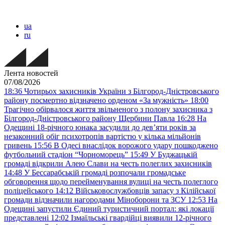
ua
ru
Лента новостей
07/08/2026
18:36
Чотирьох захисників України з Білгород-Дністровського
району посмертно відзначено орденом «За мужність»
18:00
Трагічно обірвалося життя звільненого з полону захисника з
Білгород-Дністровського району Щербини Павла
16:28
На
Одещині 18-річного юнака засудили до дев’яти років за
незаконний обіг психотропів вартістю у кілька мільйонів
гривень
15:56
В Одесі внаслідок ворожого удару пошкоджено
футбольний стадіон “Чорноморець”
15:49
У Буджацькій
громаді відкрили Алею Слави на честь полеглих захисників
14:48
У Бессарабській громаді розпочали громадське
обговорення щодо перейменування вулиці на честь полеглого
поліцейського
14:12
Військовослужбовців запасу з Кілійської
громади відзначили нагородами Міноборони та ЗСУ
12:53
На
Одещині запустили Єдиний туристичний портал: які локації
представлені
12:02
Ізмаїльські гвардійці виявили 12-річного