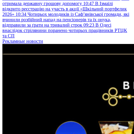
отримала державну грошову допомогу
10:47
В Ізмаїлі
відкрито реєстрацію на участь в акції «Шкільний портфелик
2026»
10:34
Чотирьох молодиків із Саф’янівської громади, які
вчинили розбійний напад на пенсіонерів та їх онука,
відправили за ґрати на тривалий строк
09:23
В Одесі
внаслідок стрілянини поранено чотирьох працівників РТЦК
та СП
Рекламные новости