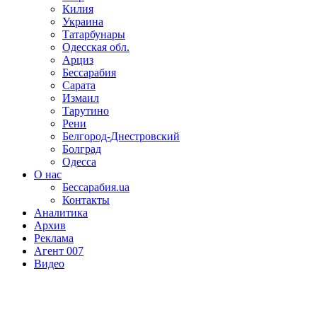
Килия
Украина
Татарбунары
Одесская обл.
Арциз
Бессарабия
Сарата
Измаил
Тарутино
Рени
Белгород-Днестровский
Болград
Одесса
О нас
Бессарабия.ua
Контакты
Аналитика
Архив
Реклама
Агент 007
Видео