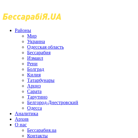
Районы
Мир
Украина
Одесская область
Бессарабия
Измаил
Рени
Болград
Килия
Татарбунары
Арциз
Сарата
Тарутино
Белгород-Днестровский
Одесса
Аналитика
Архив
О нас
Бессарабия.ua
Контакты