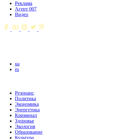
Реклама
Агент 007
Видео
ua
ru
Резонанс
Политика
Экономика
Энергетика
Криминал
Здоровье
Экология
Образование
Культура