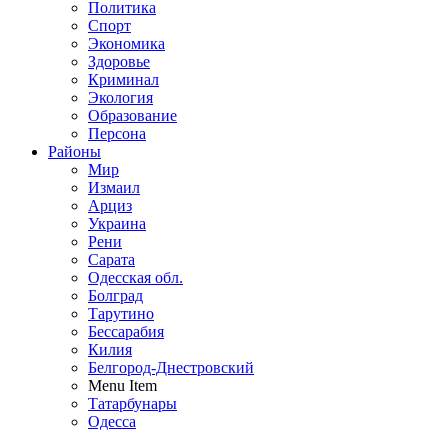
Политика
Спорт
Экономика
Здоровье
Криминал
Экология
Образование
Персона
Районы
Мир
Измаил
Арциз
Украина
Рени
Сарата
Одесская обл.
Болград
Тарутино
Бессарабия
Килия
Белгород-Днестровский
Menu Item
Татарбунары
Одесса