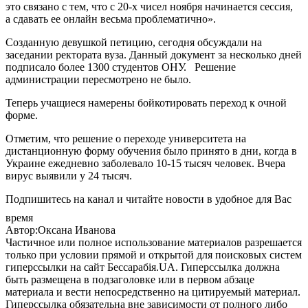
это связано с тем, что с 20-х чисел ноября начинается сессия,
а сдавать ее онлайн весьма проблематично».
Созданную девушкой петицию, сегодня обсуждали на
заседании ректората вуза. Данный документ за несколько дней
подписало более 1300 студентов ОНУ. Решение
администрации пересмотрено не было.
Теперь учащиеся намерены бойкотировать переход к очной
форме.
Отметим, что решение о переходе университета на
дистанционную форму обучения было принято в дни, когда в
Украине ежедневно заболевало 10-15 тысяч человек. Вчера
вирус выявили у 24 тысяч.
Подпишитесь на канал и читайте новости в удобное для Вас
время
Автор:Оксана Иванова
Частичное или полное использование материалов разрешается
только при условии прямой и открытой для поисковых систем
гиперссылки на сайт Бессарабія.UA. Гиперссылка должна
быть размещена в подзаголовке или в первом абзаце
материала и вести непосредственно на цитируемый материал.
Гиперссылка обязательна вне зависимости от полного либо