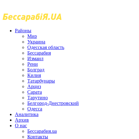
Районы
Мир
Украина
Одесская область
Бессарабия
Измаил
Рени
Болград
Килия
Татарбунары
Арциз
Сарата
Тарутино
Белгород-Днестровский
Одесса
Аналитика
Архив
О нас
Бессарабия.ua
Контакты