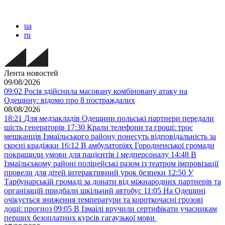
ua
ru
Лента новостей
09/08/2026
09:02
Росія здійснила масовану комбіновану атаку на
Одещину: відомо про 8 постраждалих
08/08/2026
18:21
Для медзакладів Одещини польські партнери передали
шість генераторів
17:30
Крали телефони та гроші: троє
мешканців Ізмаїльського району понесуть відповідальність за
скоєні крадіжки
16:12
В амбулаторіях Городненської громади
покращили умови для пацієнтів і медперсоналу
14:48
В
Ізмаїльському районі поліцейські разом із театром імпровізації
провели для дітей інтерактивний урок безпеки
12:50
У
Тарбунарській громаді за донати від міжнародних партнерів та
організацій придбали шкільний автобус
11:05
На Одещині
очікується зниження температури та короткочасні грозові
дощі: прогноз
09:05
В Ізмаїлі вручили сертифікати учасникам
перших безоплатних курсів гагаузької мови