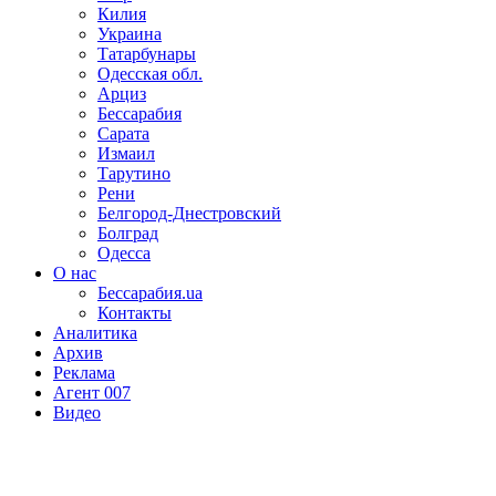
Килия
Украина
Татарбунары
Одесская обл.
Арциз
Бессарабия
Сарата
Измаил
Тарутино
Рени
Белгород-Днестровский
Болград
Одесса
О нас
Бессарабия.ua
Контакты
Аналитика
Архив
Реклама
Агент 007
Видео