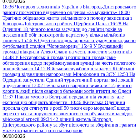
07/08/2026
18:36
Чотирьох захисників України з Білгород-Дністровського
району посмертно відзначено орденом «За мужність»
18:00
Трагічно обірвалося життя звільненого з полону захисника з
Білгород-Дністровського району Щербини Павла
16:28
На
Одещині 18-річного юнака засудили до дев’яти років за
незаконний обіг психотропів вартістю у кілька мільйонів
гривень
15:56
В Одесі внаслідок ворожого удару пошкоджено
футбольний стадіон “Чорноморець”
15:49
У Буджацькій
громаді відкрили Алею Слави на честь полеглих захисників
14:48
У Бессарабській громаді розпочали громадське
обговорення щодо перейменування вулиці на честь полеглого
поліцейського
14:12
Військовослужбовців запасу з Кілійської
громади відзначили нагородами Міноборони та ЗСУ
12:53
На
Одещині запустили Єдиний туристичний портал: які локації
представлені
12:02
Ізмаїльські гвардійці виявили 12-річного
хлопця, який після сварки з батьками хотів втекти до Одеси
11:37
Підвал музею в Болграді передали під укриття, але
експозицію обіцяють зберегти
10:46
Жителька Одещини
просила суд стягнути з росії 50 тисяч євро моральної шкоди
через страх та порушення звичного способу життя внаслідок
військової агресії
09:34
42-річний житель Білгород-
Дністровського району за збут пістолета та зберігання гранати
може потрапити за ґрати на сім років
06/08/2026