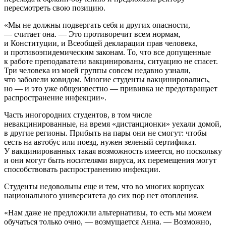
пересмотреть свою позицию.
«Мы не должны подвергать себя и других опасности,
— считает она. — Это противоречит всем нормам,
и Конституции, и Всеобщей декларации прав человека,
и противоэпидемическим законам. То, что все допущенные
к работе преподаватели вакцинированы, ситуацию не спасет.
Три человека из моей группы совсем недавно узнали,
что заболели ковидом. Многие студенты вакцинировались,
но — и это уже общеизвестно — прививка не предотвращает
распространение инфекции».
Часть иногородних студентов, в том числе
невакцинированные, на время «дистанционки» уехали домой,
в другие регионы. Прибыть на пары они не смогут: чтобы
сесть на автобус или поезд, нужен зеленый сертификат.
У вакцинированных такая возможность имеется, но поскольку
и они могут быть носителями вируса, их перемещения могут
способствовать распространению инфекции.
Студенты недовольны еще и тем, что во многих корпусах
национального университета до сих пор нет отопления.
«Нам даже не предложили альтернативы, то есть мы можем
обучаться только очно, — возмущается Анна. — Возможно,