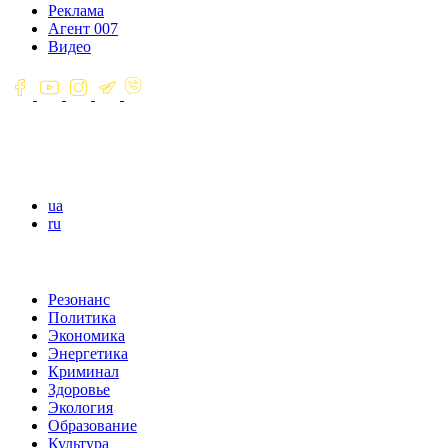
Реклама
Агент 007
Видео
ua
ru
Резонанс
Политика
Экономика
Энергетика
Криминал
Здоровье
Экология
Образование
Культура