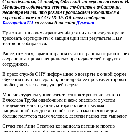
С понедельника, 15 ноября, Одесский университет имени И.
Мечникова собирается вернуть студентов в аудитории,
несмотря на то, что регион продолжает находиться в
«красной» зоне по COVID-19. Об этом сообщает
Бессарабия.UA
со ссылкой на сайт
Думская
.
При этом, никаких ограничений для них не предусмотрено,
требовать сертификаты о вакцинации или результаты ПЦР-
тестов не собираются.
Ранее, отметим, администрация вуза отстранила от работы без
сохранения зарплат непривитых преподавателей и других
сотрудников.
В пресс-службе ОНУ информацию о возврате к очной форме
обучения нам подтвердили, но подробнее прокомментировать
пообещали уже на следующей неделе.
Многие студенты университета считают решение ректора
Вячеслава Трубы ошибочным и даже опасным с учетом
эпидемической ситуации, которая остается весьма
напряженной: ежедневно в области заражаются ковидом
больше полутора тысяч человек, десятки пациентов умирают.
Студентка Анна Стратиенко написала петицию против
перехода к офлайн-обучению и предложила ректору