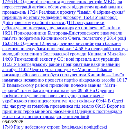
17:56
На Одещині звернення до сервісних центрів МВС для
перереєстрації автівок обернулися відкриттям кримінальних
проваджень
17:24
Реалізація проєкту “Ізмаїл. Фабрика-кухня”
перейшла до етапу укладення договору
16:43
У Білгород-
Дністровському районі сталася ДТП: рятувальники
деблокували постраждалу пасажирку з понівеченої автівки
16:21
Прикордонники Білгорода-Дністровського вшанували
пам’ять побратима Кислицького Олега, полеглого у 2014 році
16:02
На Одещині 12-річна дівчинка вистрибнула з балкона
сьомого поверху багатоповерхівки
14:58
На передовій загинув
молодий захисник з Болградської громади Кишлали Михайло
14:09
Тимчасовий захист у ЄС: нові правила для українців
11:23
У Болградському районі працюватиме вакцинальний
автобус
11:02
Через пункт пропуску «Мирне – Табаки»
пасажир рейсового автобуса сполученням Кишинів — Ізмаїл
намагався незаконно провезти партію лікарських засобів
10:17
В Ізмаїльському районі присвоїли почесне звання “Мати-
героїня” трьом багатодітним матерям
09:58
На Одещині
росіяни атакували торговельне судно, завантажене
українською пшеницею: загинув член екіпажу
09:44
В Одесі
під час руху автомобіль провалився під землю
09:15
Ворог не
припиняє терор мирного населення Одещини: постраждало
житло та транспорт громадян, є потерпілий
05/08/2026
17:49
Рік у небесному строю: Ізмаїльські поліцейські