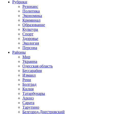
Рубрики
Резонанс
Политика
Экономика
Криминал
Образование
Культура
Спорт
Здоровье
Экология
Персона
Районы
Мир
Украина
Одесская область
Бессарабия
Измаил
Рени
Болград
Килия
Татарбунары
Арциз
Сарата
Тарутино
Белгород-Днестровский