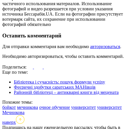
частичного использования материалов. Использование
фотографий и видео разрешается при условии указания
источника Бессарабія.UA. Если на фотографии присутствует
вотермарк сайта, их сохранение при использовании
фотографий обязательно
Оставить комментарий
Для отправки комментария вам необходимо
авторизоваться
.
Необходимо авторизироваться, чтобы оставить комментарий.
Поделиться:
Еще по теме:
Бібліотека і сучасність: пошук формули успіху
Феєричні здобутки саратських МАНівців
Районній бібліотеці – антикварні книги від мецената
Похожие темы:
бойкот
мечникова
очное обучение
университет
университет
Мечникова
наверх
Подпишись на нашу еженедельную рассылку, чтобы быть в