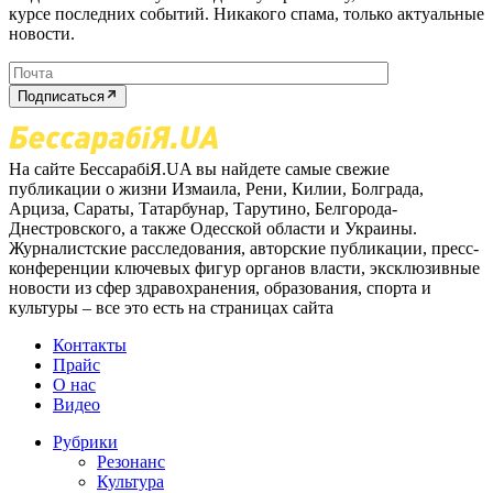
курсе последних событий. Никакого спама, только актуальные
новости.
Подписаться
На сайте БессарабіЯ.UA вы найдете самые свежие
публикации о жизни Измаила, Рени, Килии, Болграда,
Арциза, Сараты, Татарбунар, Тарутино, Белгорода-
Днестровского, а также Одесской области и Украины.
Журналистские расследования, авторские публикации, пресс-
конференции ключевых фигур органов власти, эксклюзивные
новости из сфер здравохранения, образования, спорта и
культуры – все это есть на страницах сайта
Контакты
Прайс
О нас
Видео
Рубрики
Резонанс
Культура