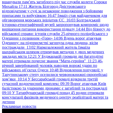
вшанували пам’ять загиблого під час служби колеги Сороки
Михайла
17:11
Житель Білгород-Дністровського
відповідатиме у суді за незаконне поводження з бойовими
припасами та вибухівкою
16:47
Ізмаїл став майданчиком для
обговорення морських ініціатив ЄС
16:03
Болградський
історико-етнографічний музей запропонував компроміс щодо
вирішення питання використання підвалу
14:44
Від бізнесу до
військової справи: історія служби 25-річного поліцейського з
Одещини з позивним «Горн»
14:06
Вдень ворог атакував
Одещину: на підприємстві загинула одна людина, вісім
постраждали
13:02
Наркозалежний житель Ізмаїла
шахрайським шляхом отримував метадон у двох медичних
закладах міста
12:21
У Буджацькій громади дві багатодітні
матері отримали почесне звання “Мати-героїня”
11:23
46-
річний завербований чоловік наводив ворожі удари по
військових обʼєктах Одеси
10:48
Відновлення популяції: у
Тарутинському степу оселилися червонокнижні європейські
хом’яки
10:14
У Бессарабській громаді відкрили третій
сучасний водоочисний комплекс
09:39
Ворог атакував Київ
балістикою та ударними дронами: є загиблий та постраждалі
09:10
У Татарбунарській громаді понад 45 родин отримали
консультації фахівців медичного центру реабілітації матері та
дитини
Рекламные новости