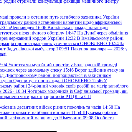
45 родин отримали консультації фахівців медичного центру
маді провели в останню путь загиблого захисника України
градському районі встановили карантин щодо африканської
 АЕС «Чернаводе»
16:06
Вилківська громада назавжди
втуються після нічного обстрілу
14:47
На Дунаї через обміління
ерез державний кордон України
12:32
В Ізмаїльському районі
інформація про постраждалих уточнюється ОНОВЛЕНО
10:54
За
т Задунаївської амбулаторії
09:51
Пакунок школяра — 2026: у
далі
7:04
Укриття чи музейний простір: у Болградській громаді
ажівок через аномальну спеку
15:46
Ворог здійснив атаку на
ород-Дністровському районі попрощаються із захисником
акував Одещину: є постраждалі ОНОВЛЕНО
12:46
У
ькому районі 24-річний чоловік скоїв розбій на матір загиблого
к 2026»
10:34
Чотирьох молодиків із Саф’янівської громади, які
и поранено чотирьох працівників РТЦК та СП
бовців десантних військ різних поколінь та часів
14:58
На
о зможе отримати найбільші виплати
11:54
Шукачам роботи:
вий залізничний маршрут до Німеччини
09:08
Особиста