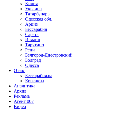
Килия
Украина
Татарбунары
Одесская обл.
Арциз
Бессарабия
Сарата
Измаил
Тарутино
Рени
Белгород-Днестровский
Болград
Одесса
О нас
Бессарабия.ua
Контакты
Аналитика
Архив
Реклама
Агент 007
Видео