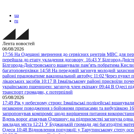
ua
ru
Лента новостей
06/08/2026
17:56
На Одещині звернення до сервісних центрів МВС для пер
перейшла до етапу укладення договору
16:43
У Білгород-Дніст
Білгорода-Дністровського вшанували пам’ять побратима Кислиц
багатоповерхівки
14:58
На передовій загинув молодий захисни
районі працюватиме вакцинальний автобус
11:02
Через пункт 
лікарських засобів
10:17
В Ізмаїльському районі присвоїли поч
українською пшеницею: загинув член екіпажу
09:44
В Одесі пі
транспорт громадян, є потерпілий
05/08/2026
17:49
Рік у небесному строю: Ізмаїльські поліцейські вшанувал
незаконне поводження з бойовими припасами та вибухівкою
16
запропонував компроміс щодо вирішення питання використанн
Вдень ворог атакував Одещину: на підприємстві загинула одна
закладах міста
12:21
У Буджацькій громади дві багатодітні мат
Одеси
10:48
Відновлення популяції: у Тарутинському степу ос