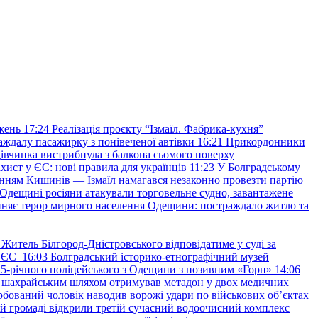
жень
17:24
Реалізація проєкту “Ізмаїл. Фабрика-кухня”
аждалу пасажирку з понівеченої автівки
16:21
Прикордонники
івчинка вистрибнула з балкона сьомого поверху
хист у ЄС: нові правила для українців
11:23
У Болградському
нням Кишинів — Ізмаїл намагався незаконно провезти партію
Одещині росіяни атакували торговельне судно, завантажене
няє терор мирного населення Одещини: постраждало житло та
Житель Білгород-Дністровського відповідатиме у суді за
в ЄС
16:03
Болградський історико-етнографічний музей
и 25-річного поліцейського з Одещини з позивним «Горн»
14:06
а шахрайським шляхом отримував метадон у двох медичних
рбований чоловік наводив ворожі удари по військових обʼєктах
ій громаді відкрили третій сучасний водоочисний комплекс