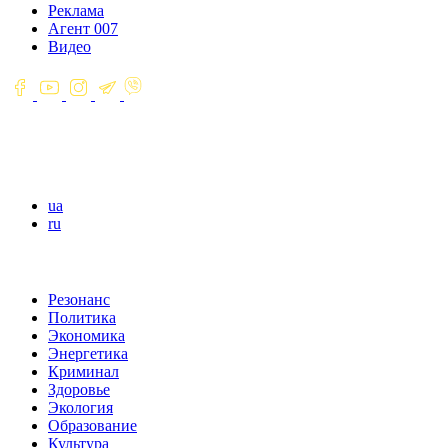
Реклама
Агент 007
Видео
ua
ru
Резонанс
Политика
Экономика
Энергетика
Криминал
Здоровье
Экология
Образование
Культура