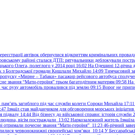
ереєстрації автівок обернулися відкриттям кримінальних провад
ровському районі сталася ДТП: рятувальники деблокували постр
ького Олега, полеглого у 2014 році
16:02
На Одещині 12-річна д
к з Болградської громади Кишлали Михайло
14:09
Тимчасовий за
пропуску «Мирне – Табаки» пасажир рейсового автобуса сполуче
есне звання “Мати-героїня” трьом багатодітним матерям
09:58
На 
д час руху автомобіль провалився під землю
09:15
Ворог не припи
и пам’ять загиблого під час служби колеги Сороки Михайла
17:11
:47
Ізмаїл став майданчиком для обговорення морських ініціати
я підвалу
14:44
Від бізнесу до військової справи: історія служб
 людина, вісім постраждали
13:02
Наркозалежний житель Ізмаїл
ері отримали почесне звання “Мати-героїня”
11:23
46-річний заве
елилися червонокнижні європейські хом’яки
10:14
У Бессарабськ