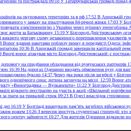
загиблий та постраждалі
09:10
У Татарбунарській громаді понад 
раїнців на окупованих територіях та в рф
17:52
В Арцизькій гро
озрюваного у замаху на зґвалтування 84-річної жінки
17:03
У Бол
уповувати електроенергію з України через зупинку енергоблока
своє життя за Батьківщину
15:19
У Білгороді-Дністровському ого
 викрито чергову схему незаконного переправлення ухилянтів ч
8
Ворог вдарив ракетами поблизу ринку в передмісті Одеси: 
анізатора
10:36
В Арцизькій громаді завершили капітальний ремон
9
Вночі ворог атакував місто Білгород-Дністровський: є постраж
у допомогу на придбання обладнання від румунських партнерів
1
узею
16:39
На дорогах Одещини вводять обмеження руху для вант
: пошкоджено буксир
14:37
Через два роки після загибелі у Білг
свого однорічного сина: дитина загинула на місці
12:59
Ворог ат
пункту «Виноградівка — Вулканешти»
11:22
У Білгород-Дністровс
змаїлі відкрито реєстрацію на участь в акції «Шкільний портфели
и за ґрати на тривалий строк
09:23
В Одесі внаслідок стрілянин
і дні
16:19
У Болграді вшанували пам’ять загиблих військовослуж
ехожим ножем
13:26
З вересня зростуть студентські стипендії: хт
асного центру зайнятості
10:27
Для жителів Одещини відкрили но