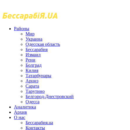
Районы
Мир
Украина
Одесская область
Бессарабия
Измаил
Рени
Болград
Килия
Татарбунары
Арциз
Сарата
Тарутино
Белгород-Днестровский
Одесса
Аналитика
Архив
О нас
Бессарабия.ua
Контакты