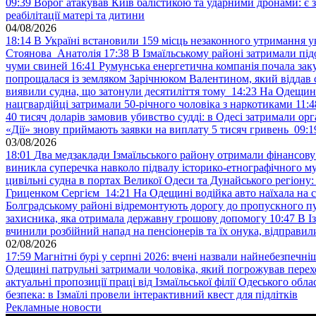
09:39
Ворог атакував Київ балістикою та ударними дронами: є 
реабілітації матері та дитини
04/08/2026
18:14
В Україні встановили 159 місць незаконного утримання ук
Стоянова Анатолія
17:38
В Ізмаїльському районі затримали під
чуми свиней
16:41
Румунська енергетична компанія почала зак
попрощалася із земляком Зарічнюком Валентином, який віддав 
виявили судна, що затонули десятиліття тому
14:23
На Одещині
нацгвардійці затримали 50-річного чоловіка з наркотиками
11:4
40 тисяч доларів замовив убивство судді: в Одесі затримали орг
«Дії» знову приймають заявки на виплату 5 тисяч гривень
09:1
03/08/2026
18:01
Два медзаклади Ізмаїльського району отримали фінансов
виникла суперечка навколо підвалу історико-етнографічного м
цивільні судна в портах Великої Одеси та Дунайського регіону
Гриценком Сергієм
14:21
На Одещині водійка авто наїхала на 
Болградському районі відремонтують дорогу до пропускного 
захисника, яка отримала державну грошову допомогу
10:47
В І
вчинили розбійний напад на пенсіонерів та їх онука, відправил
02/08/2026
17:59
Магнітні бурі у серпні 2026: вчені назвали найнебезпечніш
Одещині патрульні затримали чоловіка, який погрожував пер
актуальні пропозиції праці від Ізмаїльської філії Одеського обл
безпека: в Ізмаїлі провели інтерактивний квест для підлітків
Рекламные новости