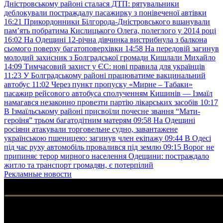
Дністровському районі сталася ДТП: рятувальники
деблокували постраждалу пасажирку з понівеченої автівки
16:21
Прикордонники Білгорода-Дністровського вшанували
пам’ять побратима Кислицького Олега, полеглого у 2014 році
16:02
На Одещині 12-річна дівчинка вистрибнула з балкона
сьомого поверху багатоповерхівки
14:58
На передовій загинув
молодий захисник з Болградської громади Кишлали Михайло
14:09
Тимчасовий захист у ЄС: нові правила для українців
11:23
У Болградському районі працюватиме вакцинальний
автобус
11:02
Через пункт пропуску «Мирне – Табаки»
пасажир рейсового автобуса сполученням Кишинів — Ізмаїл
намагався незаконно провезти партію лікарських засобів
10:17
В Ізмаїльському районі присвоїли почесне звання “Мати-
героїня” трьом багатодітним матерям
09:58
На Одещині
росіяни атакували торговельне судно, завантажене
українською пшеницею: загинув член екіпажу
09:44
В Одесі
під час руху автомобіль провалився під землю
09:15
Ворог не
припиняє терор мирного населення Одещини: постраждало
житло та транспорт громадян, є потерпілий
Рекламные новости