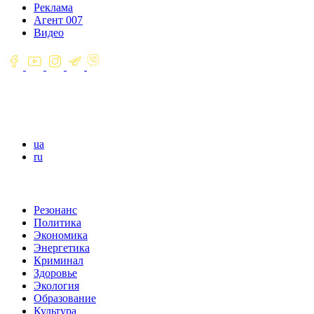
Реклама
Агент 007
Видео
ua
ru
Резонанс
Политика
Экономика
Энергетика
Криминал
Здоровье
Экология
Образование
Культура