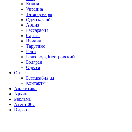
Килия
Украина
Татарбунары
Одесская обл.
Арциз
Бессарабия
Сарата
Измаил
Тарутино
Рени
Белгород-Днестровский
Болград
Одесса
О нас
Бессарабия.ua
Контакты
Аналитика
Архив
Реклама
Агент 007
Видео