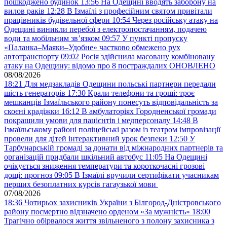
пошкоджено будинок
13:56
На Одещині вводять заборону на
вилов раків
12:28
В Ізмаїлі з професійним святом привітали
працівників будівельної сфери
10:54
Через російську атаку на
Одещині виникли перебої з електропостачанням, подачею
води та мобільним звʼязком
09:57
У пункті пропуску
«Паланка–Маяки–Удобне» частково обмежено рух
автотранспорту
09:02
Росія здійснила масовану комбіновану
атаку на Одещину: відомо про 8 постраждалих ОНОВЛЕНО
08/08/2026
18:21
Для медзакладів Одещини польські партнери передали
шість генераторів
17:30
Крали телефони та гроші: троє
мешканців Ізмаїльського району понесуть відповідальність за
скоєні крадіжки
16:12
В амбулаторіях Городненської громади
покращили умови для пацієнтів і медперсоналу
14:48
В
Ізмаїльському районі поліцейські разом із театром імпровізації
провели для дітей інтерактивний урок безпеки
12:50
У
Тарбунарській громаді за донати від міжнародних партнерів та
організацій придбали шкільний автобус
11:05
На Одещині
очікується зниження температури та короткочасні грозові
дощі: прогноз
09:05
В Ізмаїлі вручили сертифікати учасникам
перших безоплатних курсів гагаузької мови
07/08/2026
18:36
Чотирьох захисників України з Білгород-Дністровського
району посмертно відзначено орденом «За мужність»
18:00
Трагічно обірвалося життя звільненого з полону захисника з