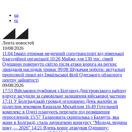
ua
ru
Лента новостей
10/08/2026
11:04
Ізмаїл отримав медичний спецтранспорт від німецької
благодійної організації
10:26
Майже для 130 тис. сімей
Одещини повернуто світло після атаки ворога на регіон:
ліквідація наслідків триває
09:08
Шукачам роботи: актуальні
пропозиції праці від Ізмаїльської філії Одеського обласного
центру зайнятості
09/08/2026
17:53
Військовослужбовця з Білгород-Дністровського району
вдруге засудили за самовільне залишення військової частини
17:11
У Болградській громаді оголошено День жалоби за
полеглим земляком Кишлали Михайлом
16:49
Готельний
комплекс в Одесі планують передати під розміщення
переселенців
15:57
Талановита скрипалька з Бахмута, яка
живе в Болграді, стала лауреаткою конкурсу “Молода людина
року — 2026”
14:21
Вдень ворог атакував Одещину: