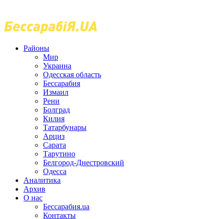
Районы
Мир
Украина
Одесская область
Бессарабия
Измаил
Рени
Болград
Килия
Татарбунары
Арциз
Сарата
Тарутино
Белгород-Днестровский
Одесса
Аналитика
Архив
О нас
Бессарабия.ua
Контакты