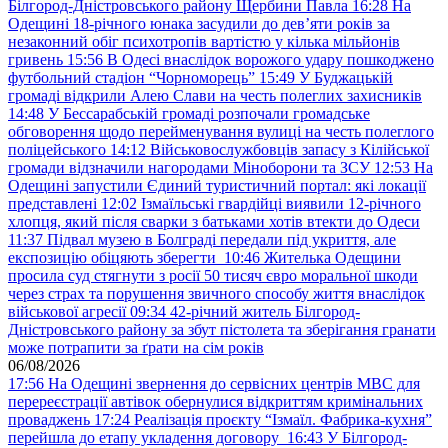
Білгород-Дністровського району Щербини Павла
16:28
На
Одещині 18-річного юнака засудили до дев’яти років за
незаконний обіг психотропів вартістю у кілька мільйонів
гривень
15:56
В Одесі внаслідок ворожого удару пошкоджено
футбольний стадіон “Чорноморець”
15:49
У Буджацькій
громаді відкрили Алею Слави на честь полеглих захисників
14:48
У Бессарабській громаді розпочали громадське
обговорення щодо перейменування вулиці на честь полеглого
поліцейського
14:12
Військовослужбовців запасу з Кілійської
громади відзначили нагородами Міноборони та ЗСУ
12:53
На
Одещині запустили Єдиний туристичний портал: які локації
представлені
12:02
Ізмаїльські гвардійці виявили 12-річного
хлопця, який після сварки з батьками хотів втекти до Одеси
11:37
Підвал музею в Болграді передали під укриття, але
експозицію обіцяють зберегти
10:46
Жителька Одещини
просила суд стягнути з росії 50 тисяч євро моральної шкоди
через страх та порушення звичного способу життя внаслідок
військової агресії
09:34
42-річний житель Білгород-
Дністровського району за збут пістолета та зберігання гранати
може потрапити за ґрати на сім років
06/08/2026
17:56
На Одещині звернення до сервісних центрів МВС для
перереєстрації автівок обернулися відкриттям кримінальних
проваджень
17:24
Реалізація проєкту “Ізмаїл. Фабрика-кухня”
перейшла до етапу укладення договору
16:43
У Білгород-