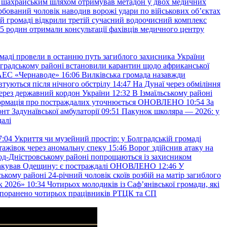
а шахрайським шляхом отримував метадон у двох медичних
рбований чоловік наводив ворожі удари по військових обʼєктах
ій громаді відкрили третій сучасний водоочисний комплекс
45 родин отримали консультації фахівців медичного центру
маді провели в останню путь загиблого захисника України
градському районі встановили карантин щодо африканської
 АЕС «Чернаводе»
16:06
Вилківська громада назавжди
втуються після нічного обстрілу
14:47
На Дунаї через обміління
ерез державний кордон України
12:32
В Ізмаїльському районі
інформація про постраждалих уточнюється ОНОВЛЕНО
10:54
За
т Задунаївської амбулаторії
09:51
Пакунок школяра — 2026: у
далі
7:04
Укриття чи музейний простір: у Болградській громаді
ажівок через аномальну спеку
15:46
Ворог здійснив атаку на
ород-Дністровському районі попрощаються із захисником
акував Одещину: є постраждалі ОНОВЛЕНО
12:46
У
ькому районі 24-річний чоловік скоїв розбій на матір загиблого
к 2026»
10:34
Чотирьох молодиків із Саф’янівської громади, які
и поранено чотирьох працівників РТЦК та СП