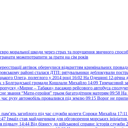
євро моральної шкоди через страх та порушення звичного способу
 гранати можепотрапити за ґрати на сім років
ереєстрації автівок обернулися відкриттям кримінальних провад
ровському районі сталася ДТП: рятувальники деблокували постр
ького Олега, полеглого у 2014 році
16:02
На Одещині 12-річна д
к з Болградської громади Кишлали Михайло
14:09
Тимчасовий за
пропуску «Мирне – Табаки» пасажир рейсового автобуса сполуче
есне звання “Мати-героїня” трьом багатодітним матерям
09:58
На 
д час руху автомобіль провалився під землю
09:15
Ворог не припи
и пам’ять загиблого під час служби колеги Сороки Михайла
17:11
:47
Ізмаїл став майданчиком для обговорення морських ініціати
я підвалу
14:44
Від бізнесу до військової справи: історія служб