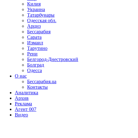
Килия
Украина
Татарбунары
Одесская обл.
Арциз
Бессарабия
Сарата
Измаил
Тарутино
Рени
Белгород-Днестровский
Болград
Одесса
О нас
Бессарабия.ua
Контакты
Аналитика
Архив
Реклама
Агент 007
Видео