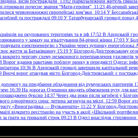
 людина, вісім постраждали
13:02
Наркозалежний житель Ізмаїл
ері отримали почесне звання “Мати-героїня”
11:23
46-річний заве
елилися червонокнижні європейські хом’яки
10:14
У Бессарабськ
загиблий та постраждалі
09:10
У Татарбунарській громаді понад 
раїнців на окупованих територіях та в рф
17:52
В Арцизькій гро
озрюваного у замаху на зґвалтування 84-річної жінки
17:03
У Бол
уповувати електроенергію з України через зупинку енергоблока
своє життя за Батьківщину
15:19
У Білгороді-Дністровському ого
 викрито чергову схему незаконного переправлення ухилянтів ч
8
Ворог вдарив ракетами поблизу ринку в передмісті Одеси: 
анізатора
10:36
В Арцизькій громаді завершили капітальний ремон
9
Вночі ворог атакував місто Білгород-Дністровський: є постраж
у допомогу на придбання обладнання від румунських партнерів
1
узею
16:39
На дорогах Одещини вводять обмеження руху для вант
: пошкоджено буксир
14:37
Через два роки після загибелі у Білг
свого однорічного сина: дитина загинула на місці
12:59
Ворог ат
пункту «Виноградівка — Вулканешти»
11:22
У Білгород-Дністровс
змаїлі відкрито реєстрацію на участь в акції «Шкільний портфели
и за ґрати на тривалий строк
09:23
В Одесі внаслідок стрілянин