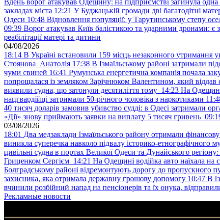
Вдень ворог атакував Одещину: на підприємстві загинула одна
закладах міста
12:21
У Буджацькій громади дві багатодітні мат
Одеси
10:48
Відновлення популяції: у Тарутинському степу ос
09:39
Ворог атакував Київ балістикою та ударними дронами: є 
реабілітації матері та дитини
04/08/2026
18:14
В Україні встановили 159 місць незаконного утримання ук
Стоянова Анатолія
17:38
В Ізмаїльському районі затримали під
чуми свиней
16:41
Румунська енергетична компанія почала зак
попрощалася із земляком Зарічнюком Валентином, який віддав 
виявили судна, що затонули десятиліття тому
14:23
На Одещині
нацгвардійці затримали 50-річного чоловіка з наркотиками
11:4
40 тисяч доларів замовив убивство судді: в Одесі затримали орг
«Дії» знову приймають заявки на виплату 5 тисяч гривень
09:1
03/08/2026
18:01
Два медзаклади Ізмаїльського району отримали фінансов
виникла суперечка навколо підвалу історико-етнографічного м
цивільні судна в портах Великої Одеси та Дунайського регіону
Гриценком Сергієм
14:21
На Одещині водійка авто наїхала на 
Болградському районі відремонтують дорогу до пропускного 
захисника, яка отримала державну грошову допомогу
10:47
В І
вчинили розбійний напад на пенсіонерів та їх онука, відправил
Рекламные новости