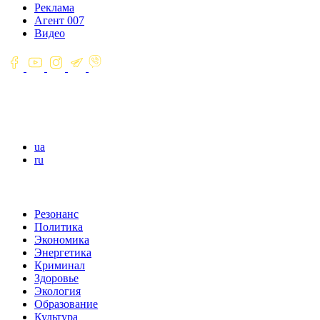
Реклама
Агент 007
Видео
ua
ru
Резонанс
Политика
Экономика
Энергетика
Криминал
Здоровье
Экология
Образование
Культура