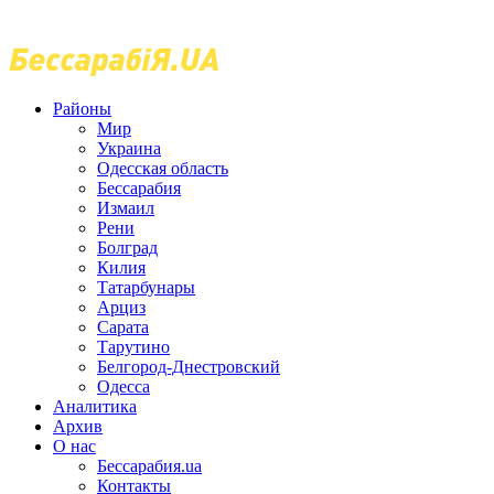
Районы
Мир
Украина
Одесская область
Бессарабия
Измаил
Рени
Болград
Килия
Татарбунары
Арциз
Сарата
Тарутино
Белгород-Днестровский
Одесса
Аналитика
Архив
О нас
Бессарабия.ua
Контакты