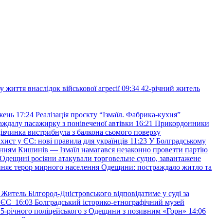
 життя внаслідок військової агресії
09:34
42-річний житель
жень
17:24
Реалізація проєкту “Ізмаїл. Фабрика-кухня”
аждалу пасажирку з понівеченої автівки
16:21
Прикордонники
івчинка вистрибнула з балкона сьомого поверху
хист у ЄС: нові правила для українців
11:23
У Болградському
нням Кишинів — Ізмаїл намагався незаконно провезти партію
Одещині росіяни атакували торговельне судно, завантажене
няє терор мирного населення Одещини: постраждало житло та
Житель Білгород-Дністровського відповідатиме у суді за
в ЄС
16:03
Болградський історико-етнографічний музей
и 25-річного поліцейського з Одещини з позивним «Горн»
14:06