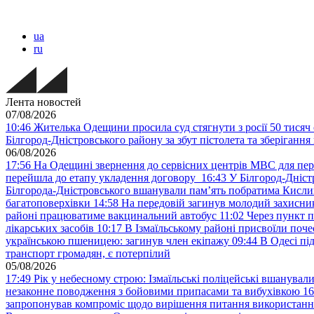
ua
ru
Лента новостей
07/08/2026
10:46
Жителька Одещини просила суд стягнути з росії 50 тисяч 
Білгород-Дністровського району за збут пістолета та зберігання
06/08/2026
17:56
На Одещині звернення до сервісних центрів МВС для пер
перейшла до етапу укладення договору
16:43
У Білгород-Дніст
Білгорода-Дністровського вшанували пам’ять побратима Кислиц
багатоповерхівки
14:58
На передовій загинув молодий захисни
районі працюватиме вакцинальний автобус
11:02
Через пункт 
лікарських засобів
10:17
В Ізмаїльському районі присвоїли поч
українською пшеницею: загинув член екіпажу
09:44
В Одесі пі
транспорт громадян, є потерпілий
05/08/2026
17:49
Рік у небесному строю: Ізмаїльські поліцейські вшанувал
незаконне поводження з бойовими припасами та вибухівкою
16
запропонував компроміс щодо вирішення питання використанн