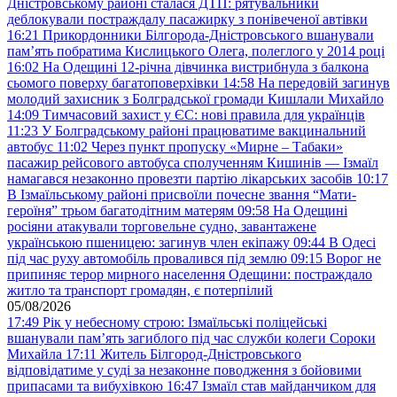
Дністровському районі сталася ДТП: рятувальники
деблокували постраждалу пасажирку з понівеченої автівки
16:21
Прикордонники Білгорода-Дністровського вшанували
пам’ять побратима Кислицького Олега, полеглого у 2014 році
16:02
На Одещині 12-річна дівчинка вистрибнула з балкона
сьомого поверху багатоповерхівки
14:58
На передовій загинув
молодий захисник з Болградської громади Кишлали Михайло
14:09
Тимчасовий захист у ЄС: нові правила для українців
11:23
У Болградському районі працюватиме вакцинальний
автобус
11:02
Через пункт пропуску «Мирне – Табаки»
пасажир рейсового автобуса сполученням Кишинів — Ізмаїл
намагався незаконно провезти партію лікарських засобів
10:17
В Ізмаїльському районі присвоїли почесне звання “Мати-
героїня” трьом багатодітним матерям
09:58
На Одещині
росіяни атакували торговельне судно, завантажене
українською пшеницею: загинув член екіпажу
09:44
В Одесі
під час руху автомобіль провалився під землю
09:15
Ворог не
припиняє терор мирного населення Одещини: постраждало
житло та транспорт громадян, є потерпілий
05/08/2026
17:49
Рік у небесному строю: Ізмаїльські поліцейські
вшанували пам’ять загиблого під час служби колеги Сороки
Михайла
17:11
Житель Білгород-Дністровського
відповідатиме у суді за незаконне поводження з бойовими
припасами та вибухівкою
16:47
Ізмаїл став майданчиком для