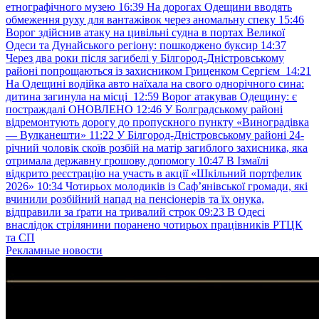
етнографічного музею
16:39
На дорогах Одещини вводять
обмеження руху для вантажівок через аномальну спеку
15:46
Ворог здійснив атаку на цивільні судна в портах Великої
Одеси та Дунайського регіону: пошкоджено буксир
14:37
Через два роки після загибелі у Білгород-Дністровському
районі попрощаються із захисником Гриценком Сергієм
14:21
На Одещині водійка авто наїхала на свого однорічного сина:
дитина загинула на місці
12:59
Ворог атакував Одещину: є
постраждалі ОНОВЛЕНО
12:46
У Болградському районі
відремонтують дорогу до пропускного пункту «Виноградівка
— Вулканешти»
11:22
У Білгород-Дністровському районі 24-
річний чоловік скоїв розбій на матір загиблого захисника, яка
отримала державну грошову допомогу
10:47
В Ізмаїлі
відкрито реєстрацію на участь в акції «Шкільний портфелик
2026»
10:34
Чотирьох молодиків із Саф’янівської громади, які
вчинили розбійний напад на пенсіонерів та їх онука,
відправили за ґрати на тривалий строк
09:23
В Одесі
внаслідок стрілянини поранено чотирьох працівників РТЦК
та СП
Рекламные новости