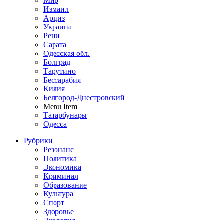
Мир
Измаил
Арциз
Украина
Рени
Сарата
Одесская обл.
Болград
Тарутино
Бессарабия
Килия
Белгород-Днестровский
Menu Item
Татарбунары
Одесса
Рубрики
Резонанс
Политика
Экономика
Криминал
Образование
Культура
Спорт
Здоровье