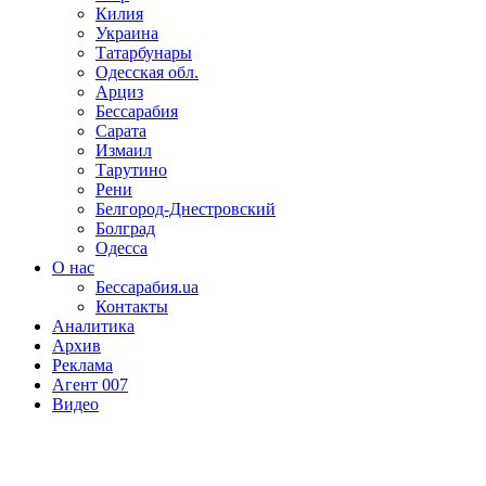
Килия
Украина
Татарбунары
Одесская обл.
Арциз
Бессарабия
Сарата
Измаил
Тарутино
Рени
Белгород-Днестровский
Болград
Одесса
О нас
Бессарабия.ua
Контакты
Аналитика
Архив
Реклама
Агент 007
Видео