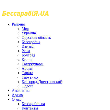
Районы
Мир
Украина
Одесская область
Бессарабия
Измаил
Рени
Болград
Килия
Татарбунары
Арциз
Сарата
Тарутино
Белгород-Днестровский
Одесса
Аналитика
Архив
О нас
Бессарабия.ua
Контакты