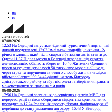
ua
ru
Лента новостей
07/08/2026
12:53
На Одещині запустили Єдиний туристичний портал: які
локації представлені
12:02
Ізмаїльські гвардійці виявили 12-
річного хлопця, який після сварки з батьками хотів втекти до
Одеси
11:37
Підвал музею в Болграді передали під укриття,
але експозицію обіцяють зберегти
10:46
Жителька Одещини
просила суд стягнути з росії 50 тисяч євро моральної шкоди
через страх та порушення звичного способу життя внаслідок
військової агресії
09:34
42-річний житель Білгород-
Дністровського району за збут пістолета та зберігання гранати
можепотрапити за ґрати на сім років
06/08/2026
17:56
На Одещині звернення до сервісних центрів МВС для
перереєстрації автівок обернулися відкриттям кримінальних
проваджень
17:24
Реалізація проєкту “Ізмаїл. Фабрика-кухня”
перейшла до етапу укладення договору
16:43
У Білгород-