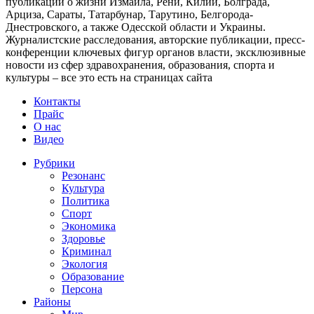
публикации о жизни Измаила, Рени, Килии, Болграда,
Арциза, Сараты, Татарбунар, Тарутино, Белгорода-
Днестровского, а также Одесской области и Украины.
Журналистские расследования, авторские публикации, пресс-
конференции ключевых фигур органов власти, эксклюзивные
новости из сфер здравохранения, образования, спорта и
культуры – все это есть на страницах сайта
Контакты
Прайс
О нас
Видео
Рубрики
Резонанс
Культура
Политика
Спорт
Экономика
Здоровье
Криминал
Экология
Образование
Персона
Районы