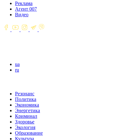
Реклама
Агент 007
Видео
ua
ru
Резонанс
Политика
Экономика
Энергетика
Криминал
Здоровье
Экология
Образование
Культура