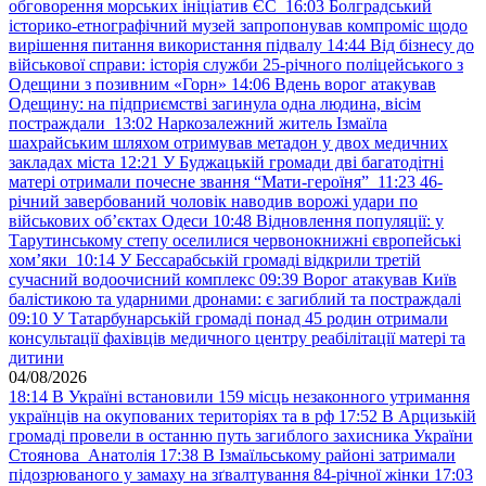
обговорення морських ініціатив ЄС
16:03
Болградський
історико-етнографічний музей запропонував компроміс щодо
вирішення питання використання підвалу
14:44
Від бізнесу до
військової справи: історія служби 25-річного поліцейського з
Одещини з позивним «Горн»
14:06
Вдень ворог атакував
Одещину: на підприємстві загинула одна людина, вісім
постраждали
13:02
Наркозалежний житель Ізмаїла
шахрайським шляхом отримував метадон у двох медичних
закладах міста
12:21
У Буджацькій громади дві багатодітні
матері отримали почесне звання “Мати-героїня”
11:23
46-
річний завербований чоловік наводив ворожі удари по
військових обʼєктах Одеси
10:48
Відновлення популяції: у
Тарутинському степу оселилися червонокнижні європейські
хом’яки
10:14
У Бессарабській громаді відкрили третій
сучасний водоочисний комплекс
09:39
Ворог атакував Київ
балістикою та ударними дронами: є загиблий та постраждалі
09:10
У Татарбунарській громаді понад 45 родин отримали
консультації фахівців медичного центру реабілітації матері та
дитини
04/08/2026
18:14
В Україні встановили 159 місць незаконного утримання
українців на окупованих територіях та в рф
17:52
В Арцизькій
громаді провели в останню путь загиблого захисника України
Стоянова Анатолія
17:38
В Ізмаїльському районі затримали
підозрюваного у замаху на зґвалтування 84-річної жінки
17:03