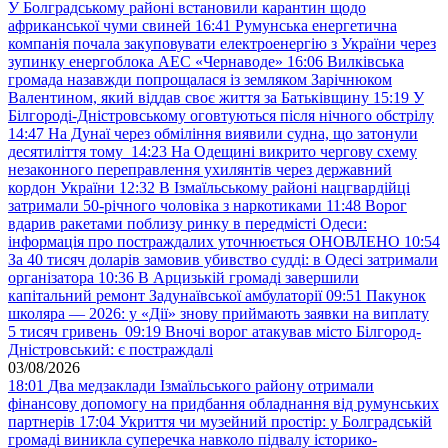
У Болградському районі встановили карантин щодо
африканської чуми свиней
16:41
Румунська енергетична
компанія почала закуповувати електроенергію з України через
зупинку енергоблока АЕС «Чернаводе»
16:06
Вилківська
громада назавжди попрощалася із земляком Зарічнюком
Валентином, який віддав своє життя за Батьківщину
15:19
У
Білгороді-Дністровському оговтуються після нічного обстрілу
14:47
На Дунаї через обміління виявили судна, що затонули
десятиліття тому
14:23
На Одещині викрито чергову схему
незаконного переправлення ухилянтів через державний
кордон України
12:32
В Ізмаїльському районі нацгвардійці
затримали 50-річного чоловіка з наркотиками
11:48
Ворог
вдарив ракетами поблизу ринку в передмісті Одеси:
інформація про постраждалих уточнюється ОНОВЛЕНО
10:54
За 40 тисяч доларів замовив убивство судді: в Одесі затримали
організатора
10:36
В Арцизькій громаді завершили
капітальний ремонт Задунаївської амбулаторії
09:51
Пакунок
школяра — 2026: у «Дії» знову приймають заявки на виплату
5 тисяч гривень
09:19
Вночі ворог атакував місто Білгород-
Дністровський: є постраждалі
03/08/2026
18:01
Два медзаклади Ізмаїльського району отримали
фінансову допомогу на придбання обладнання від румунських
партнерів
17:04
Укриття чи музейний простір: у Болградській
громаді виникла суперечка навколо підвалу історико-