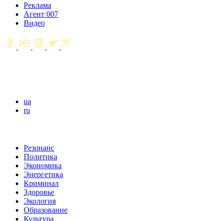
Реклама
Агент 007
Видео
ua
ru
Резонанс
Политика
Экономика
Энергетика
Криминал
Здоровье
Экология
Образование
Культура