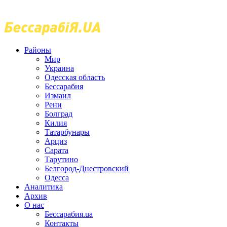
Районы
Мир
Украина
Одесская область
Бессарабия
Измаил
Рени
Болград
Килия
Татарбунары
Арциз
Сарата
Тарутино
Белгород-Днестровский
Одесса
Аналитика
Архив
О нас
Бессарабия.ua
Контакты