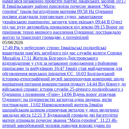
намагався незаконно провезти партію лікарських засобів
10:17
В Ізмаїльському районі присвоїли почесне звання “Мати-
героїня” трьом багатодітним матерям
09:58
На Одещині
росіяни атакували торговельне судно, завантажене
українською пшеницею: загинув член екіпажу
09:44
В Одесі
під час руху автомобіль провалився під землю
09:15
Ворог не
припиняє терор мирного населення Одещини: постраждало
житло та транспорт громадян, є потерпілий
05/08/2026
17:49
Рік у небесному строю: Ізмаїльські поліцейські
вшанували пам’ять загиблого під час служби колеги Сороки
Михайла
17:11
Житель Білгород-Дністровського
відповідатиме у суді за незаконне поводження з бойовими
припасами та вибухівкою
16:47
Ізмаїл став майданчиком для
обговорення морських ініціатив ЄС
16:03
Болградський
історико-етнографічний музей запропонував компроміс щодо
вирішення питання використання підвалу
14:44
Від бізнесу до
військової справи: історія служби 25-річного поліцейського з
Одещини з позивним «Горн»
14:06
Вдень ворог атакував
Одещину: на підприємстві загинула одна людина, вісім
постраждали
13:02
Наркозалежний житель Ізмаїла
шахрайським шляхом отримував метадон у двох медичних
закладах міста
12:21
У Буджацькій громади дві багатодітні
матері отримали почесне звання “Мати-героїня”
11:23
46-
річний завербований чоловік наводив ворожі удари по