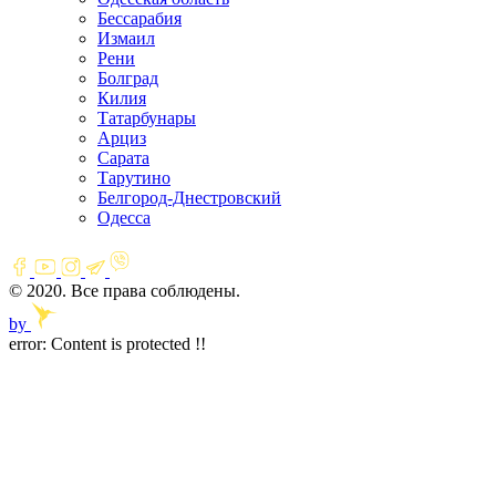
Бессарабия
Измаил
Рени
Болград
Килия
Татарбунары
Арциз
Сарата
Тарутино
Белгород-Днестровский
Одесса
© 2020. Все права соблюдены.
by
error:
Content is protected !!