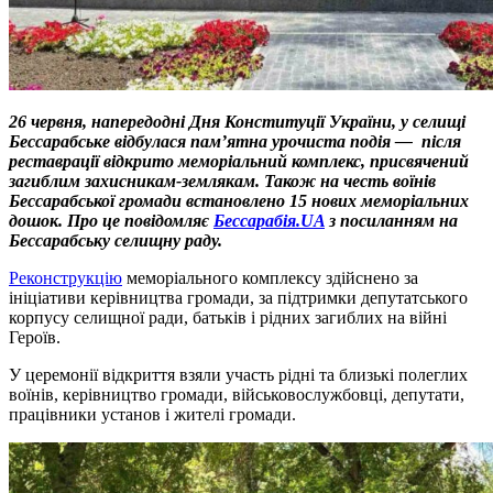
26 червня, напередодні Дня Конституції України, у селищі
Бессарабське відбулася пам’ятна урочиста подія — після
реставрації відкрито меморіальний комплекс, присвячений
загиблим захисникам-землякам. Також на честь воїнів
Бессарабської громади встановлено 15 нових меморіальних
дошок. Про це повідомляє
Бессарабія.UA
з посиланням на
Бессарабську селищну раду.
Реконструкцію
меморіального комплексу здійснено за
ініціативи керівництва громади, за підтримки депутатського
корпусу селищної ради, батьків і рідних загиблих на війні
Героїв.
У церемонії відкриття взяли участь рідні та близькі полеглих
воїнів, керівництво громади, військовослужбовці, депутати,
працівники установ і жителі громади.