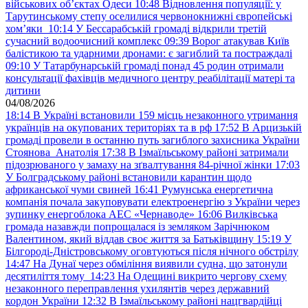
військових обʼєктах Одеси
10:48
Відновлення популяції: у
Тарутинському степу оселилися червонокнижні європейські
хом’яки
10:14
У Бессарабській громаді відкрили третій
сучасний водоочисний комплекс
09:39
Ворог атакував Київ
балістикою та ударними дронами: є загиблий та постраждалі
09:10
У Татарбунарській громаді понад 45 родин отримали
консультації фахівців медичного центру реабілітації матері та
дитини
04/08/2026
18:14
В Україні встановили 159 місць незаконного утримання
українців на окупованих територіях та в рф
17:52
В Арцизькій
громаді провели в останню путь загиблого захисника України
Стоянова Анатолія
17:38
В Ізмаїльському районі затримали
підозрюваного у замаху на зґвалтування 84-річної жінки
17:03
У Болградському районі встановили карантин щодо
африканської чуми свиней
16:41
Румунська енергетична
компанія почала закуповувати електроенергію з України через
зупинку енергоблока АЕС «Чернаводе»
16:06
Вилківська
громада назавжди попрощалася із земляком Зарічнюком
Валентином, який віддав своє життя за Батьківщину
15:19
У
Білгороді-Дністровському оговтуються після нічного обстрілу
14:47
На Дунаї через обміління виявили судна, що затонули
десятиліття тому
14:23
На Одещині викрито чергову схему
незаконного переправлення ухилянтів через державний
кордон України
12:32
В Ізмаїльському районі нацгвардійці