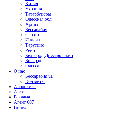
Килия
Украина
Татарбунары
Одесская обл.
Арциз
Бессарабия
Сарата
Измаил
Тарутино
Рени
Белгород-Днестровский
Болград
Одесса
О нас
Бессарабия.ua
Контакты
Аналитика
Архив
Реклама
Агент 007
Видео