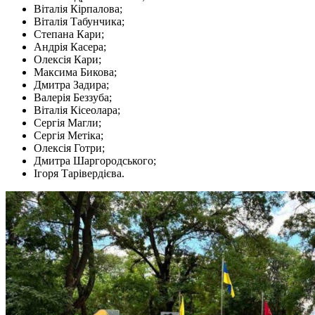
Віталія Кірпалова;
Віталія Табунчика;
Степана Кари;
Андрія Касера;
Олексія Кари;
Максима Бикова;
Дмитра Задира;
Валерія Беззуба;
Віталія Кісеолара;
Сергія Магли;
Сергія Метіка;
Олексія Готри;
Дмитра Шаргородського;
Ігоря Тарівердієва.