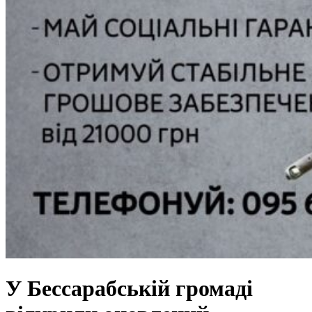
У Бессарабській громаді