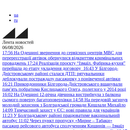
ua
ru
Лента новостей
06/08/2026
17:56
На Одещині звернення до сервісних центрів МВС для
перереєстрації автівок обернулися відкриттям кримінальних
проваджень
17:24
Реалізація проєкту “Ізмаїл. Фабрика-кухня”
перейшла до етапу укладення договору
16:43
У Білгород-
Дністровському районі сталася ДТП: рятувальники
деблокували постраждалу пасажирку з понівеченої автівки
16:21
Прикордонники Білгорода-Дністровського вшанували
пам’ять побратима Кислицького Олега, полеглого у 2014 році
16:02
На Одещині 12-річна дівчинка вистрибнула з балкона
сьомого поверху багатоповерхівки
14:58
На передовій загинув
молодий захисник з Болградської громади Кишлали Михайло
14:09
Тимчасовий захист у ЄС: нові правила для українців
11:23
У Болградському районі працюватиме вакцинальний
автобус
11:02
Через пункт пропуску «Мирне – Табаки»
пасажир рейсового автобуса сполученням Кишинів — Ізмаїл