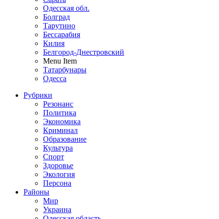
Одесская обл.
Болград
Тарутино
Бессарабия
Килия
Белгород-Днестровский
Menu Item
Татарбунары
Одесса
Рубрики
Резонанс
Политика
Экономика
Криминал
Образование
Культура
Спорт
Здоровье
Экология
Персона
Районы
Мир
Украина
Одесская область