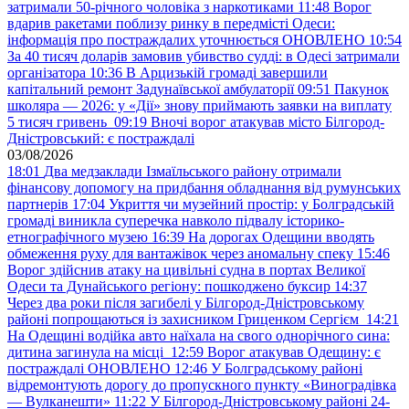
затримали 50-річного чоловіка з наркотиками
11:48
Ворог
вдарив ракетами поблизу ринку в передмісті Одеси:
інформація про постраждалих уточнюється ОНОВЛЕНО
10:54
За 40 тисяч доларів замовив убивство судді: в Одесі затримали
організатора
10:36
В Арцизькій громаді завершили
капітальний ремонт Задунаївської амбулаторії
09:51
Пакунок
школяра — 2026: у «Дії» знову приймають заявки на виплату
5 тисяч гривень
09:19
Вночі ворог атакував місто Білгород-
Дністровський: є постраждалі
03/08/2026
18:01
Два медзаклади Ізмаїльського району отримали
фінансову допомогу на придбання обладнання від румунських
партнерів
17:04
Укриття чи музейний простір: у Болградській
громаді виникла суперечка навколо підвалу історико-
етнографічного музею
16:39
На дорогах Одещини вводять
обмеження руху для вантажівок через аномальну спеку
15:46
Ворог здійснив атаку на цивільні судна в портах Великої
Одеси та Дунайського регіону: пошкоджено буксир
14:37
Через два роки після загибелі у Білгород-Дністровському
районі попрощаються із захисником Гриценком Сергієм
14:21
На Одещині водійка авто наїхала на свого однорічного сина:
дитина загинула на місці
12:59
Ворог атакував Одещину: є
постраждалі ОНОВЛЕНО
12:46
У Болградському районі
відремонтують дорогу до пропускного пункту «Виноградівка
— Вулканешти»
11:22
У Білгород-Дністровському районі 24-