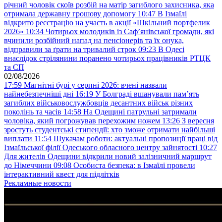
річний чоловік скоїв розбій на матір загиблого захисника, яка
отримала державну грошову допомогу
10:47
В Ізмаїлі
відкрито реєстрацію на участь в акції «Шкільний портфелик
2026»
10:34
Чотирьох молодиків із Саф’янівської громади, які
вчинили розбійний напад на пенсіонерів та їх онука,
відправили за ґрати на тривалий строк
09:23
В Одесі
внаслідок стрілянини поранено чотирьох працівників РТЦК
та СП
02/08/2026
17:59
Магнітні бурі у серпні 2026: вчені назвали
найнебезпечніші дні
16:19
У Болграді вшанували пам’ять
загиблих військовослужбовців десантних військ різних
поколінь та часів
14:58
На Одещині патрульні затримали
чоловіка, який погрожував перехожим ножем
13:26
З вересня
зростуть студентські стипендії: хто зможе отримати найбільші
виплати
11:54
Шукачам роботи: актуальні пропозиції праці від
Ізмаїльської філії Одеського обласного центру зайнятості
10:27
Для жителів Одещини відкрили новий залізничний маршрут
до Німеччини
09:08
Особиста безпека: в Ізмаїлі провели
інтерактивний квест для підлітків
Рекламные новости