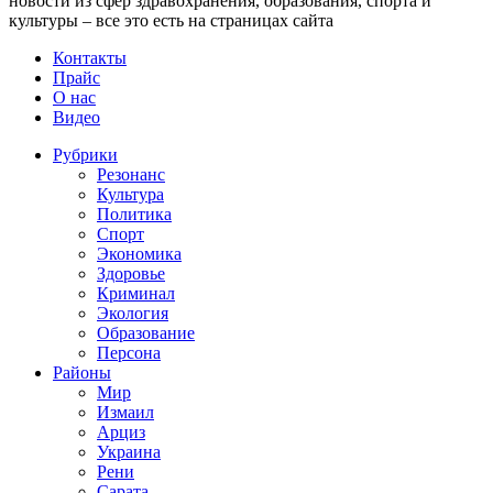
новости из сфер здравохранения, образования, спорта и
культуры – все это есть на страницах сайта
Контакты
Прайс
О нас
Видео
Рубрики
Резонанс
Культура
Политика
Спорт
Экономика
Здоровье
Криминал
Экология
Образование
Персона
Районы
Мир
Измаил
Арциз
Украина
Рени
Сарата