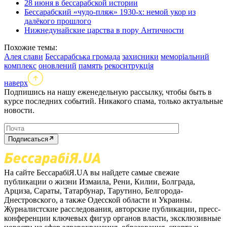
28 июня в бессарабской истории
Бессарабский «чудо-пляж» 1930-х: немой укор из
далёкого прошлого
Нижнедунайские царства в пору Античности
Похожие темы:
Алея слави
Бессарабська громада
захисники
меморіальний
комплекс
оновлений
память
рекоснтрукція
наверх
Подпишись на нашу еженедельную рассылку, чтобы быть в
курсе последних событий. Никакого спама, только актуальные
новости.
Подписаться
На сайте БессарабіЯ.UA вы найдете самые свежие
публикации о жизни Измаила, Рени, Килии, Болграда,
Арциза, Сараты, Татарбунар, Тарутино, Белгорода-
Днестровского, а также Одесской области и Украины.
Журналистские расследования, авторские публикации, пресс-
конференции ключевых фигур органов власти, эксклюзивные