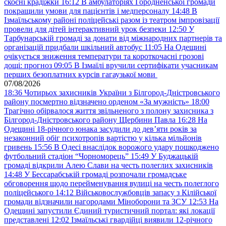
скоєні крадіжки
16:12
В амбулаторіях Городненської громади
покращили умови для пацієнтів і медперсоналу
14:48
В
Ізмаїльському районі поліцейські разом із театром імпровізації
провели для дітей інтерактивний урок безпеки
12:50
У
Тарбунарській громаді за донати від міжнародних партнерів та
організацій придбали шкільний автобус
11:05
На Одещині
очікується зниження температури та короткочасні грозові
дощі: прогноз
09:05
В Ізмаїлі вручили сертифікати учасникам
перших безоплатних курсів гагаузької мови
07/08/2026
18:36
Чотирьох захисників України з Білгород-Дністровського
району посмертно відзначено орденом «За мужність»
18:00
Трагічно обірвалося життя звільненого з полону захисника з
Білгород-Дністровського району Щербини Павла
16:28
На
Одещині 18-річного юнака засудили до дев’яти років за
незаконний обіг психотропів вартістю у кілька мільйонів
гривень
15:56
В Одесі внаслідок ворожого удару пошкоджено
футбольний стадіон “Чорноморець”
15:49
У Буджацькій
громаді відкрили Алею Слави на честь полеглих захисників
14:48
У Бессарабській громаді розпочали громадське
обговорення щодо перейменування вулиці на честь полеглого
поліцейського
14:12
Військовослужбовців запасу з Кілійської
громади відзначили нагородами Міноборони та ЗСУ
12:53
На
Одещині запустили Єдиний туристичний портал: які локації
представлені
12:02
Ізмаїльські гвардійці виявили 12-річного