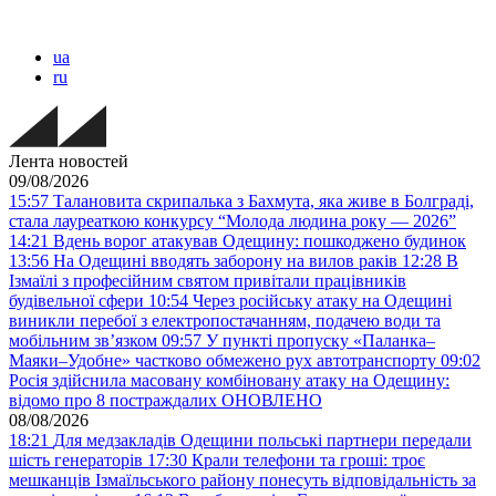
ua
ru
Лента новостей
09/08/2026
15:57
Талановита скрипалька з Бахмута, яка живе в Болграді,
стала лауреаткою конкурсу “Молода людина року — 2026”
14:21
Вдень ворог атакував Одещину: пошкоджено будинок
13:56
На Одещині вводять заборону на вилов раків
12:28
В
Ізмаїлі з професійним святом привітали працівників
будівельної сфери
10:54
Через російську атаку на Одещині
виникли перебої з електропостачанням, подачею води та
мобільним звʼязком
09:57
У пункті пропуску «Паланка–
Маяки–Удобне» частково обмежено рух автотранспорту
09:02
Росія здійснила масовану комбіновану атаку на Одещину:
відомо про 8 постраждалих ОНОВЛЕНО
08/08/2026
18:21
Для медзакладів Одещини польські партнери передали
шість генераторів
17:30
Крали телефони та гроші: троє
мешканців Ізмаїльського району понесуть відповідальність за