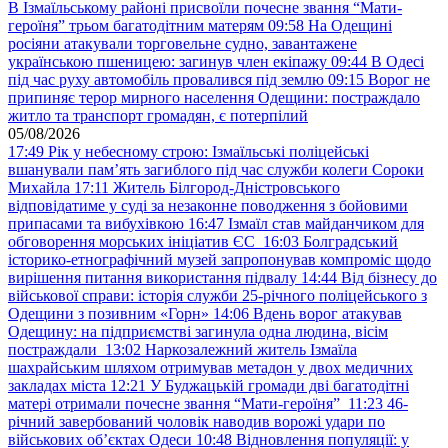
В Ізмаїльському районі присвоїли почесне звання “Мати-
героїня” трьом багатодітним матерям
09:58
На Одещині
росіяни атакували торговельне судно, завантажене
українською пшеницею: загинув член екіпажу
09:44
В Одесі
під час руху автомобіль провалився під землю
09:15
Ворог не
припиняє терор мирного населення Одещини: постраждало
житло та транспорт громадян, є потерпілий
05/08/2026
17:49
Рік у небесному строю: Ізмаїльські поліцейські
вшанували пам’ять загиблого під час служби колеги Сороки
Михайла
17:11
Житель Білгород-Дністровського
відповідатиме у суді за незаконне поводження з бойовими
припасами та вибухівкою
16:47
Ізмаїл став майданчиком для
обговорення морських ініціатив ЄС
16:03
Болградський
історико-етнографічний музей запропонував компроміс щодо
вирішення питання використання підвалу
14:44
Від бізнесу до
військової справи: історія служби 25-річного поліцейського з
Одещини з позивним «Горн»
14:06
Вдень ворог атакував
Одещину: на підприємстві загинула одна людина, вісім
постраждали
13:02
Наркозалежний житель Ізмаїла
шахрайським шляхом отримував метадон у двох медичних
закладах міста
12:21
У Буджацькій громади дві багатодітні
матері отримали почесне звання “Мати-героїня”
11:23
46-
річний завербований чоловік наводив ворожі удари по
військових обʼєктах Одеси
10:48
Відновлення популяції: у