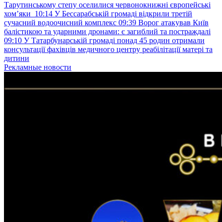
Тарутинському степу оселилися червонокнижні європейські
хом’яки
10:14
У Бессарабській громаді відкрили третій
сучасний водоочисний комплекс
09:39
Ворог атакував Київ
балістикою та ударними дронами: є загиблий та постраждалі
09:10
У Татарбунарській громаді понад 45 родин отримали
консультації фахівців медичного центру реабілітації матері та
дитини
Рекламные новости