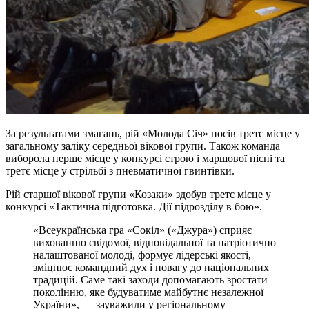
За результатами змагань, рій «Молода Січ» посів третє місце у
загальному заліку середньої вікової групи. Також команда
виборола перше місце у конкурсі строю і маршової пісні та
третє місце у стрільбі з пневматичної гвинтівки.
Рій старшої вікової групи «Козаки» здобув третє місце у
конкурсі «Тактична підготовка. Дії підрозділу в бою».
«Всеукраїнська гра «Сокіл» («Джура») сприяє
вихованню свідомої, відповідальної та патріотично
налаштованої молоді, формує лідерські якості,
зміцнює командний дух і повагу до національних
традицій. Саме такі заходи допомагають зростати
поколінню, яке будуватиме майбутнє незалежної
України», — зауважили у регіональному