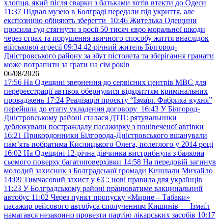
хлопця, який після сварки з батьками хотів втекти до Одеси
11:37
Підвал музею в Болграді передали під укриття, але
експозицію обіцяють зберегти
10:46
Жителька Одещини
просила суд стягнути з росії 50 тисяч євро моральної шкоди
через страх та порушення звичного способу життя внаслідок
військової агресії
09:34
42-річний житель Білгород-
Дністровського району за збут пістолета та зберігання гранати
може потрапити за ґрати на сім років
06/08/2026
17:56
На Одещині звернення до сервісних центрів МВС для
перереєстрації автівок обернулися відкриттям кримінальних
проваджень
17:24
Реалізація проєкту “Ізмаїл. Фабрика-кухня”
перейшла до етапу укладення договору
16:43
У Білгород-
Дністровському районі сталася ДТП: рятувальники
деблокували постраждалу пасажирку з понівеченої автівки
16:21
Прикордонники Білгорода-Дністровського вшанували
пам’ять побратима Кислицького Олега, полеглого у 2014 році
16:02
На Одещині 12-річна дівчинка вистрибнула з балкона
сьомого поверху багатоповерхівки
14:58
На передовій загинув
молодий захисник з Болградської громади Кишлали Михайло
14:09
Тимчасовий захист у ЄС: нові правила для українців
11:23
У Болградському районі працюватиме вакцинальний
автобус
11:02
Через пункт пропуску «Мирне – Табаки»
пасажир рейсового автобуса сполученням Кишинів — Ізмаїл
намагався незаконно провезти партію лікарських засобів
10:17