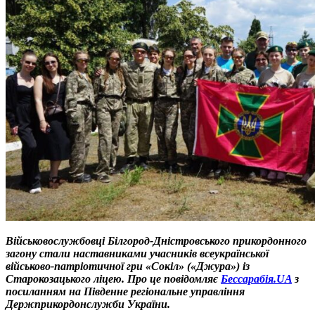
Військовослужбовці Білгород-Дністровського прикордонного
загону стали наставниками учасників всеукраїнської
військово-патріотичної гри «Сокіл» («Джура») із
Старокозацького ліцею. Про це повідомляє
Бессарабія.UA
з
посиланням на Південне регіональне управління
Держприкордонслужби України.