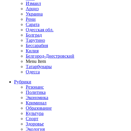
Измаил
Арциз
Украина
Рени
Сарата
Одесская обл.
Болград
Тарутино
Бессарабия
Килия
Белгород-Днестровский
Menu Item
Татарбунары
Одесса
Рубрики
Резонанс
Политика
Экономика
Криминал
Образование
Культура
Спорт
Здоровье
Экология