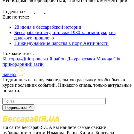
Необходимо авторизироваться, чтобы оставить комментарий.
Поделиться:
Еще по теме:
28 июня в бессарабской истории
Бессарабский «чудо-пляж» 1930-х: немой укор из
далёкого прошлого
Нижнедунайские царства в пору Античности
Похожие темы:
Білгород-Дністровський район
Джура
козаки
Молода Січ
прикордонний загін
наверх
Подпишись на нашу еженедельную рассылку, чтобы быть в
курсе последних событий. Никакого спама, только актуальные
новости.
Подписаться
На сайте БессарабіЯ.UA вы найдете самые свежие
публикации о жизни Измаила, Рени, Килии, Болграда,