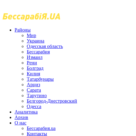
Районы
Мир
Украина
Одесская область
Бессарабия
Измаил
Рени
Болград
Килия
Татарбунары
Арциз
Сарата
Тарутино
Белгород-Днестровский
Одесса
Аналитика
Архив
О нас
Бессарабия.ua
Контакты