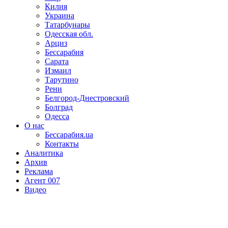
Килия
Украина
Татарбунары
Одесская обл.
Арциз
Бессарабия
Сарата
Измаил
Тарутино
Рени
Белгород-Днестровский
Болград
Одесса
О нас
Бессарабия.ua
Контакты
Аналитика
Архив
Реклама
Агент 007
Видео