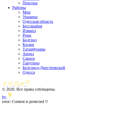
Персона
Районы
Мир
Украина
Одесская область
Бессарабия
Измаил
Рени
Болград
Килия
Татарбунары
Арциз
Сарата
Тарутино
Белгород-Днестровский
Одесса
© 2020. Все права соблюдены.
by
error:
Content is protected !!