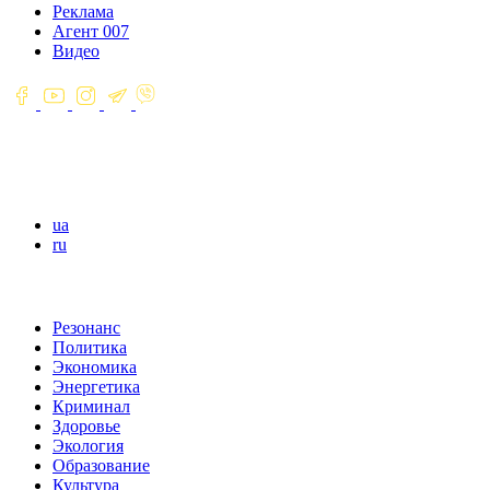
Реклама
Агент 007
Видео
ua
ru
Резонанс
Политика
Экономика
Энергетика
Криминал
Здоровье
Экология
Образование
Культура