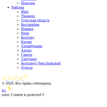
Персона
Районы
Мир
Украина
Одесская область
Бессарабия
Измаил
Рени
Болград
Килия
Татарбунары
Арциз
Сарата
Тарутино
Белгород-Днестровский
Одесса
© 2020. Все права соблюдены.
by
error:
Content is protected !!