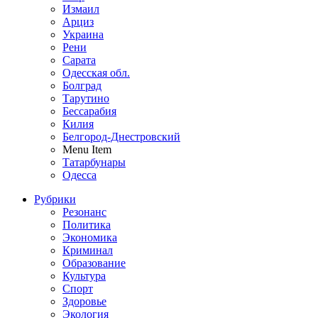
Измаил
Арциз
Украина
Рени
Сарата
Одесская обл.
Болград
Тарутино
Бессарабия
Килия
Белгород-Днестровский
Menu Item
Татарбунары
Одесса
Рубрики
Резонанс
Политика
Экономика
Криминал
Образование
Культура
Спорт
Здоровье
Экология