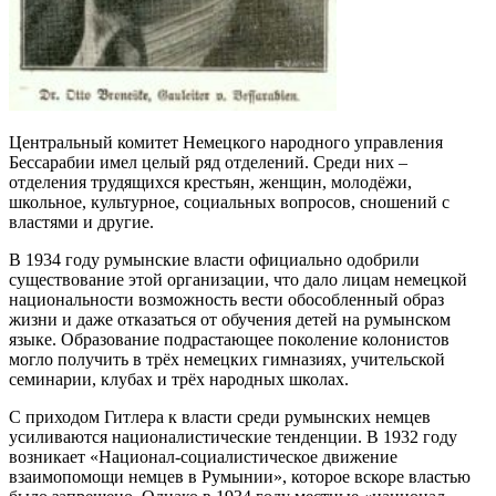
Центральный комитет Немецкого народного управления
Бессарабии имел целый ряд отделений. Среди них –
отделения трудящихся крестьян, женщин, молодёжи,
школьное, культурное, социальных вопросов, сношений с
властями и другие.
В 1934 году румынские власти официально одобрили
существование этой организации, что дало лицам немецкой
национальности возможность вести обособленный образ
жизни и даже отказаться от обучения детей на румынском
языке. Образование подрастающее поколение колонистов
могло получить в трёх немецких гимназиях, учительской
семинарии, клубах и трёх народных школах.
С приходом Гитлера к власти среди румынских немцев
усиливаются националистические тенденции. В 1932 году
возникает «Национал-социалистическое движение
взаимопомощи немцев в Румынии», которое вскоре властью