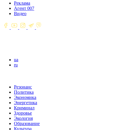
Реклама
Агент 007
Видео
ua
ru
Резонанс
Политика
Экономика
Энергетика
Криминал
Здоровье
Экология
Образование
Культура