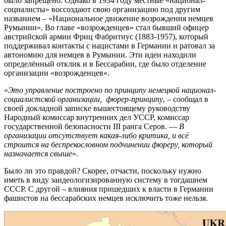
было запрещено. Однако в 1934 году местные «национал-
социалисты» воссоздают свою организацию под другим
названием – «Национальное движение возрождения немцев
Румынии». Во главе «возрожденцев» стал бывший офицер
австрийской армии Фриц Фабритиус (1883-1957), который
поддерживал контакты с нацистами в Германии и ратовал за
автономию для немцев в Румынии. Эти идеи находили
определённый отклик и в Бессарабии, где было отделение
организации «возрожденцев».
«
Это управление построено по принципу немецкой национал-
социалистской организации, фюрер-принципу
, – сообщал в
своей докладной записке вышестоящему руководству
Народный комиссар внутренних дел УССР, комиссар
государственной безопасности III ранга Серов. —
В
организации отсутствует какая-либо критика, и всё
строится на беспрекословном подчинении фюреру, который
назначается свыше
».
Было ли это правдой? Скорее, отчасти, поскольку нужно
иметь в виду заидеологизированную систему в тогдашнем
СССР. С другой – влияния пришедших к власти в Германии
фашистов на бессарабских немцев исключить тоже нельзя.