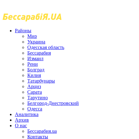
Районы
Мир
Украина
Одесская область
Бессарабия
Измаил
Рени
Болград
Килия
Татарбунары
Арциз
Сарата
Тарутино
Белгород-Днестровский
Одесса
Аналитика
Архив
О нас
Бессарабия.ua
Контакты