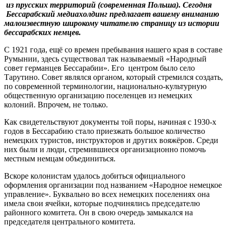
из
прусских
территорий (современная
Польша
)
. Сегодня
Бессарабский медиахолдинг предлагает вашему вниманию
малоизвестную широкому читателю страницу из истории
бессарабских немцев.
С 1921 года, ещё со времен пребывания нашего края в составе
Румынии, здесь существовал так называемый «Народный
совет германцев Бессарабии». Его центром было село
Тарутино. Совет являлся органом, который стремился создать,
по современной терминологии, национально-культурную
общественную организацию поселенцев из немецких
колоний. Впрочем, не только.
Как свидетельствуют документы той поры, начиная с 1930-х
годов в Бессарабию стало приезжать большое количество
немецких туристов, инструкторов и других вояжёров. Среди
них были и люди, стремившиеся организационно помочь
местным немцам объединиться.
Вскоре колонистам удалось добиться официального
оформления организации под названием «Народное немецкое
управление». Буквально во всех немецких поселениях она
имела свои ячейки, которые подчинялись председателю
районного комитета. Он в свою очередь замыкался на
председателя центрального комитета.