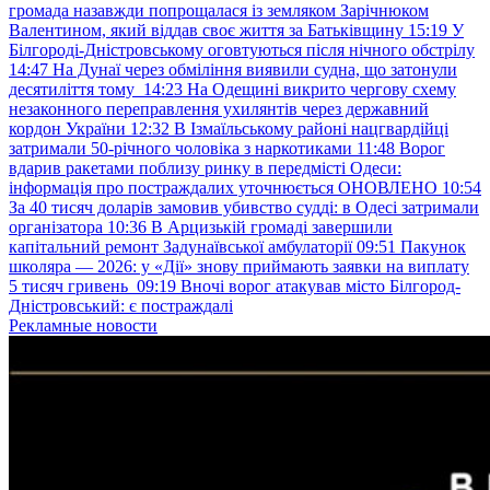
громада назавжди попрощалася із земляком Зарічнюком
Валентином, який віддав своє життя за Батьківщину
15:19
У
Білгороді-Дністровському оговтуються після нічного обстрілу
14:47
На Дунаї через обміління виявили судна, що затонули
десятиліття тому
14:23
На Одещині викрито чергову схему
незаконного переправлення ухилянтів через державний
кордон України
12:32
В Ізмаїльському районі нацгвардійці
затримали 50-річного чоловіка з наркотиками
11:48
Ворог
вдарив ракетами поблизу ринку в передмісті Одеси:
інформація про постраждалих уточнюється ОНОВЛЕНО
10:54
За 40 тисяч доларів замовив убивство судді: в Одесі затримали
організатора
10:36
В Арцизькій громаді завершили
капітальний ремонт Задунаївської амбулаторії
09:51
Пакунок
школяра — 2026: у «Дії» знову приймають заявки на виплату
5 тисяч гривень
09:19
Вночі ворог атакував місто Білгород-
Дністровський: є постраждалі
Рекламные новости