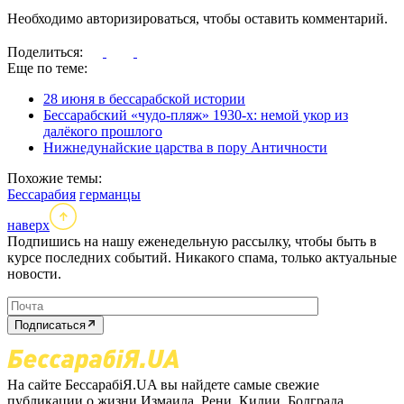
Необходимо авторизироваться, чтобы оставить комментарий.
Поделиться:
Еще по теме:
28 июня в бессарабской истории
Бессарабский «чудо-пляж» 1930-х: немой укор из
далёкого прошлого
Нижнедунайские царства в пору Античности
Похожие темы:
Бессарабия
германцы
наверх
Подпишись на нашу еженедельную рассылку, чтобы быть в
курсе последних событий. Никакого спама, только актуальные
новости.
Подписаться
На сайте БессарабіЯ.UA вы найдете самые свежие
публикации о жизни Измаила, Рени, Килии, Болграда,