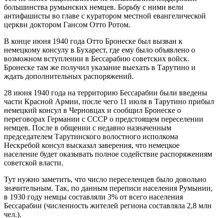
большинства румынских немцев. Борьбу с ними вели
антифашисты во главе с куратором местной евангелической
церкви доктором Гансом Отто Ротом.
В конце июня 1940 года Отто Бронеске был вызван к
немецкому консулу в Бухарест, где ему было объявлено о
возможном вступлении в Бессарабию советских войск.
Бронеске там же получил указание выехать в Тарутино и
ждать дополнительных распоряжений.
28 июня 1940 года на территорию Бессарабии были введены
части Красной Армии, после чего 11 июля в Тарутино прибыл
немецкий консул в Черновцах и сообщил Бронеске о
переговорах Германии с СССР о предстоящем переселении
немцев. После в общении с недавно назначенным
председателем Тарутинского волостного исполкома
Нескребой консул высказал заверения, что немецкое
население будет оказывать полное содействие распоряжениям
советской власти.
Тут нужно заметить, что число переселенцев было довольно
значительным. Так, по данным переписи населения Румынии,
в 1930 году немцы составляли 3% от всего населения
Бессарабии (численность жителей региона составляла 2,8 млн
чел.).