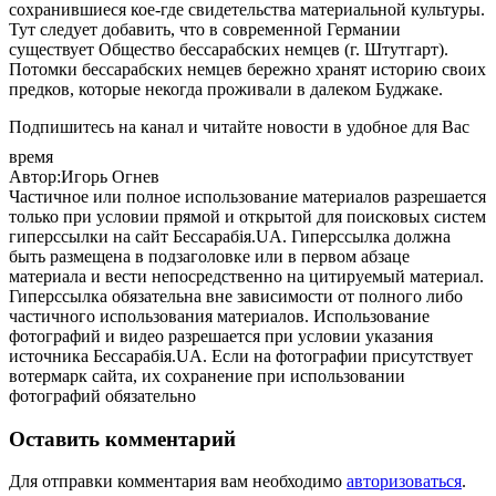
сохранившиеся кое-где свидетельства материальной культуры.
Тут следует добавить, что в современной Германии
существует Общество бессарабских немцев (г. Штутгарт).
Потомки бессарабских немцев бережно хранят историю своих
предков, которые некогда проживали в далеком Буджаке.
Подпишитесь на канал и читайте новости в удобное для Вас
время
Автор:Игорь Огнев
Частичное или полное использование материалов разрешается
только при условии прямой и открытой для поисковых систем
гиперссылки на сайт Бессарабія.UA. Гиперссылка должна
быть размещена в подзаголовке или в первом абзаце
материала и вести непосредственно на цитируемый материал.
Гиперссылка обязательна вне зависимости от полного либо
частичного использования материалов. Использование
фотографий и видео разрешается при условии указания
источника Бессарабія.UA. Если на фотографии присутствует
вотермарк сайта, их сохранение при использовании
фотографий обязательно
Оставить комментарий
Для отправки комментария вам необходимо
авторизоваться
.