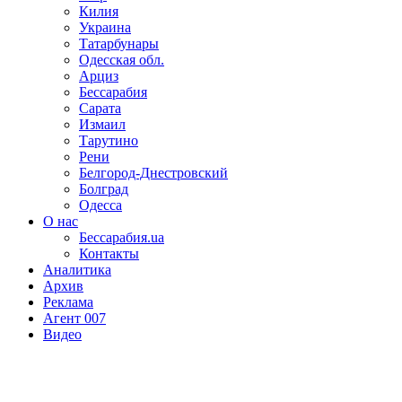
Килия
Украина
Татарбунары
Одесская обл.
Арциз
Бессарабия
Сарата
Измаил
Тарутино
Рени
Белгород-Днестровский
Болград
Одесса
О нас
Бессарабия.ua
Контакты
Аналитика
Архив
Реклама
Агент 007
Видео