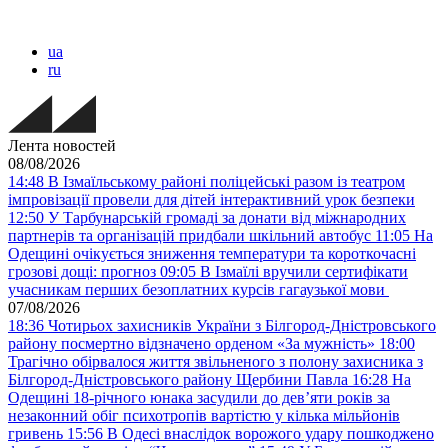
ua
ru
Лента новостей
08/08/2026
14:48
В Ізмаїльському районі поліцейські разом із театром
імпровізації провели для дітей інтерактивний урок безпеки
12:50
У Тарбунарській громаді за донати від міжнародних
партнерів та організацій придбали шкільний автобус
11:05
На
Одещині очікується зниження температури та короткочасні
грозові дощі: прогноз
09:05
В Ізмаїлі вручили сертифікати
учасникам перших безоплатних курсів гагаузької мови
07/08/2026
18:36
Чотирьох захисників України з Білгород-Дністровського
району посмертно відзначено орденом «За мужність»
18:00
Трагічно обірвалося життя звільненого з полону захисника з
Білгород-Дністровського району Щербини Павла
16:28
На
Одещині 18-річного юнака засудили до дев’яти років за
незаконний обіг психотропів вартістю у кілька мільйонів
гривень
15:56
В Одесі внаслідок ворожого удару пошкоджено