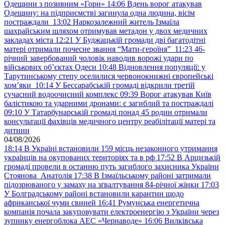
Одещини з позивним «Горн»
14:06
Вдень ворог атакував
Одещину: на підприємстві загинула одна людина, вісім
постраждали
13:02
Наркозалежний житель Ізмаїла
шахрайським шляхом отримував метадон у двох медичних
закладах міста
12:21
У Буджацькій громади дві багатодітні
матері отримали почесне звання “Мати-героїня”
11:23
46-
річний завербований чоловік наводив ворожі удари по
військових обʼєктах Одеси
10:48
Відновлення популяції: у
Тарутинському степу оселилися червонокнижні європейські
хом’яки
10:14
У Бессарабській громаді відкрили третій
сучасний водоочисний комплекс
09:39
Ворог атакував Київ
балістикою та ударними дронами: є загиблий та постраждалі
09:10
У Татарбунарській громаді понад 45 родин отримали
консультації фахівців медичного центру реабілітації матері та
дитини
04/08/2026
18:14
В Україні встановили 159 місць незаконного утримання
українців на окупованих територіях та в рф
17:52
В Арцизькій
громаді провели в останню путь загиблого захисника України
Стоянова Анатолія
17:38
В Ізмаїльському районі затримали
підозрюваного у замаху на зґвалтування 84-річної жінки
17:03
У Болградському районі встановили карантин щодо
африканської чуми свиней
16:41
Румунська енергетична
компанія почала закуповувати електроенергію з України через
зупинку енергоблока АЕС «Чернаводе»
16:06
Вилківська