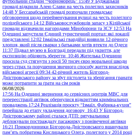
футбольний стадіон “Чорноморець”
15:49
У Буджацькій
громаді відкрили Алею Слави на честь полеглих захисників
14:48
У Бессарабській громаді розпочали громадське
обговорення щодо перейменування вулиці на честь полеглого
поліцейського
14:12
Військовослужбовців запасу з Кілійської
громади відзначили нагородами Міноборони та ЗСУ
12:53
На
Одещині запустили Єдиний туристичний портал: які локації
представлені
12:02
Ізмаїльські гвардійці виявили 12-річного
хлопця, який після сварки з батьками хотів втекти до Одеси
11:37
Підвал музею в Болграді передали під укриття, але
експозицію обіцяють зберегти
10:46
Жителька Одещини
просила суд стягнути з росії 50 тисяч євро моральної шкоди
через страх та порушення звичного способу життя внаслідок
військової агресії
09:34
42-річний житель Білгород-
Дністровського району за збут пістолета та зберігання гранати
може потрапити за ґрати на сім років
06/08/2026
17:56
На Одещині звернення до сервісних центрів МВС для
перереєстрації автівок обернулися відкриттям кримінальних
проваджень
17:24
Реалізація проєкту “Ізмаїл. Фабрика-кухня”
перейшла до етапу укладення договору
16:43
У Білгород-
Дністровському районі сталася ДТП: рятувальники
деблокували постраждалу пасажирку з понівеченої автівки
16:21
Прикордонники Білгорода-Дністровського вшанували
пам’ять побратима Кислицького Олега, полеглого у 2014 році