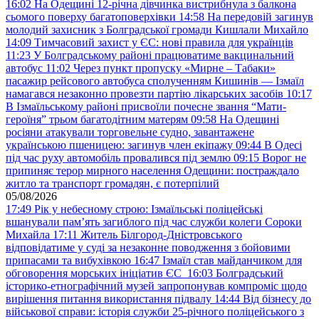
16:02
На Одещині 12-річна дівчинка вистрибнула з балкона
сьомого поверху багатоповерхівки
14:58
На передовій загинув
молодий захисник з Болградської громади Кишлали Михайло
14:09
Тимчасовий захист у ЄС: нові правила для українців
11:23
У Болградському районі працюватиме вакцинальний
автобус
11:02
Через пункт пропуску «Мирне – Табаки»
пасажир рейсового автобуса сполученням Кишинів — Ізмаїл
намагався незаконно провезти партію лікарських засобів
10:17
В Ізмаїльському районі присвоїли почесне звання “Мати-
героїня” трьом багатодітним матерям
09:58
На Одещині
росіяни атакували торговельне судно, завантажене
українською пшеницею: загинув член екіпажу
09:44
В Одесі
під час руху автомобіль провалився під землю
09:15
Ворог не
припиняє терор мирного населення Одещини: постраждало
житло та транспорт громадян, є потерпілий
05/08/2026
17:49
Рік у небесному строю: Ізмаїльські поліцейські
вшанували пам’ять загиблого під час служби колеги Сороки
Михайла
17:11
Житель Білгород-Дністровського
відповідатиме у суді за незаконне поводження з бойовими
припасами та вибухівкою
16:47
Ізмаїл став майданчиком для
обговорення морських ініціатив ЄС
16:03
Болградський
історико-етнографічний музей запропонував компроміс щодо
вирішення питання використання підвалу
14:44
Від бізнесу до
військової справи: історія служби 25-річного поліцейського з