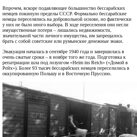
Впрочем, вскоре подавляющее большинство бессарабских
немцев покинуло пределы СССР. Формально бессарабские
немцы переселялись на добровольной основе, но фактически
у них не было иного выбора. В ходе переселения они несли
имущественные потери – лишались недвижимости,
значительной части личного имущества, им запрещалось
брать с собой советские или румынские денежные знаки.
Эвакуация началась в сентябре 1940 года и завершилась в
очень сжатые сроки – в ноябре того же года. Подготовка к
репатриации шла под лозунгом «Heim ins Reich» («Домой в
Рейх»). Более 93 тысяч бессарабских немцев переселились в
оккупированную Польшу и в Восточную Пруссию.