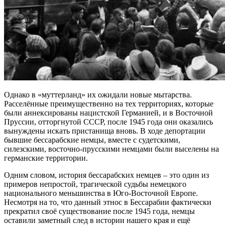
Однако в «муттерланд» их ожидали новые мытарства.
Расселённые преимущественно на тех территориях, которые
были аннексированы нацистской Германией, и в Восточной
Пруссии, отторгнутой СССР, после 1945 года они оказались
вынуждены искать пристанища вновь. В ходе депортации
бывшие бессарабские немцы, вместе с судетскими,
силезскими, восточно-прусскими немцами были выселены на
германские территории.
Одним словом, история бессарабских немцев – это один из
примеров непростой, трагической судьбы немецкого
национального меньшинства в Юго-Восточной Европе.
Несмотря на то, что данный этнос в Бессарабии фактически
прекратил своё существование после 1945 года, немцы
оставили заметный след в истории нашего края и ещё