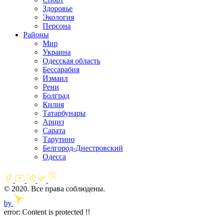
Здоровье
Экология
Персона
Районы
Мир
Украина
Одесская область
Бессарабия
Измаил
Рени
Болград
Килия
Татарбунары
Арциз
Сарата
Тарутино
Белгород-Днестровский
Одесса
© 2020. Все права соблюдены.
by
error:
Content is protected !!