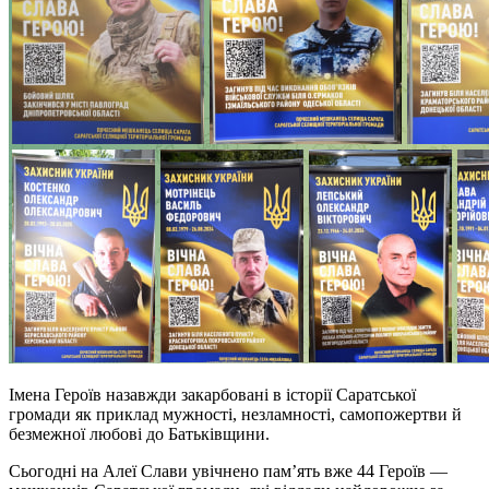
Імена Героїв назавжди закарбовані в історії Саратської
громади як приклад мужності, незламності, самопожертви й
безмежної любові до Батьківщини.
Сьогодні на Алеї Слави увічнено пам’ять вже 44 Героїв —