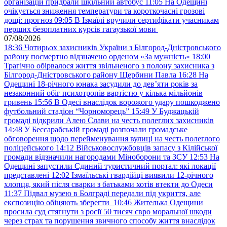
організацій придбали шкільний автобус
11:05
На Одещині
очікується зниження температури та короткочасні грозові
дощі: прогноз
09:05
В Ізмаїлі вручили сертифікати учасникам
перших безоплатних курсів гагаузької мови
07/08/2026
18:36
Чотирьох захисників України з Білгород-Дністровського
району посмертно відзначено орденом «За мужність»
18:00
Трагічно обірвалося життя звільненого з полону захисника з
Білгород-Дністровського району Щербини Павла
16:28
На
Одещині 18-річного юнака засудили до дев’яти років за
незаконний обіг психотропів вартістю у кілька мільйонів
гривень
15:56
В Одесі внаслідок ворожого удару пошкоджено
футбольний стадіон “Чорноморець”
15:49
У Буджацькій
громаді відкрили Алею Слави на честь полеглих захисників
14:48
У Бессарабській громаді розпочали громадське
обговорення щодо перейменування вулиці на честь полеглого
поліцейського
14:12
Військовослужбовців запасу з Кілійської
громади відзначили нагородами Міноборони та ЗСУ
12:53
На
Одещині запустили Єдиний туристичний портал: які локації
представлені
12:02
Ізмаїльські гвардійці виявили 12-річного
хлопця, який після сварки з батьками хотів втекти до Одеси
11:37
Підвал музею в Болграді передали під укриття, але
експозицію обіцяють зберегти
10:46
Жителька Одещини
просила суд стягнути з росії 50 тисяч євро моральної шкоди
через страх та порушення звичного способу життя внаслідок