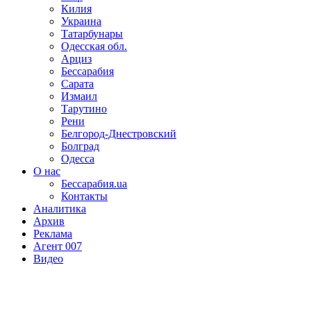
Килия
Украина
Татарбунары
Одесская обл.
Арциз
Бессарабия
Сарата
Измаил
Тарутино
Рени
Белгород-Днестровский
Болград
Одесса
О нас
Бессарабия.ua
Контакты
Аналитика
Архив
Реклама
Агент 007
Видео