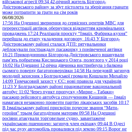
військової агресії
09:34
42-річний житель Білгород-
Дністровського району за збут пістолета та зберігання гранати
може потрапити за ґрати на сім років
06/08/2026
17:56
На Одещині звернення до сервісних центрів МВС для
перереєстрації автівок обернулися відкриттям кримінальних
проваджень
17:24
Реалізація проєкту “Ізмаїл. Фабрика-кухня”
перейшла до етапу укладення договору
16:43
У Білгород-
Дністровському районі сталася ДТП: рятувальники
деблокували постраждалу пасажирку з понівеченої автівки
16:21
Прикордонники Білгорода-Дністровського вшанували
пам’ять побратима Кислицького Олега, полеглого у 2014 році
16:02
На Одещині 12-річна дівчинка вистрибнула з балкона
сьомого поверху багатоповерхівки
14:58
На передовій загинув
молодий захисник з Болградської громади Кишлали Михайло
14:09
Тимчасовий захист у ЄС: нові правила для українців
11:23
У Болградському районі працюватиме вакцинальний
автобус
11:02
Через пункт пропуску «Мирне – Табаки»
пасажир рейсового автобуса сполученням Кишинів — Ізмаїл
намагався незаконно провезти партію лікарських засобів
10:17
В Ізмаїльському районі присвоїли почесне звання “Мати-
героїня” трьом багатодітним матерям
09:58
На Одещині
росіяни атакували торговельне судно, завантажене
українською пшеницею: загинув член екіпажу
09:44
В Одесі
під час руху автомобіль провалився під землю
09:15
Ворог не