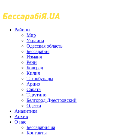
Районы
Мир
Украина
Одесская область
Бессарабия
Измаил
Рени
Болград
Килия
Татарбунары
Арциз
Сарата
Тарутино
Белгород-Днестровский
Одесса
Аналитика
Архив
О нас
Бессарабия.ua
Контакты