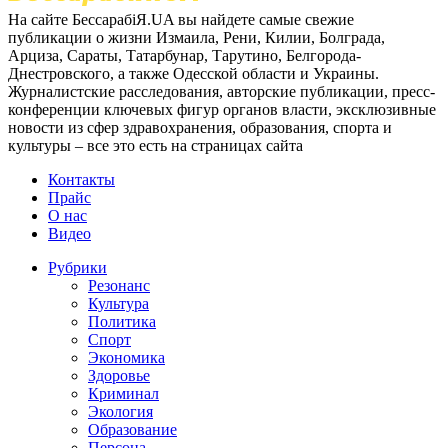
На сайте БессарабіЯ.UA вы найдете самые свежие
публикации о жизни Измаила, Рени, Килии, Болграда,
Арциза, Сараты, Татарбунар, Тарутино, Белгорода-
Днестровского, а также Одесской области и Украины.
Журналистские расследования, авторские публикации, пресс-
конференции ключевых фигур органов власти, эксклюзивные
новости из сфер здравохранения, образования, спорта и
культуры – все это есть на страницах сайта
Контакты
Прайс
О нас
Видео
Рубрики
Резонанс
Культура
Политика
Спорт
Экономика
Здоровье
Криминал
Экология
Образование
Персона