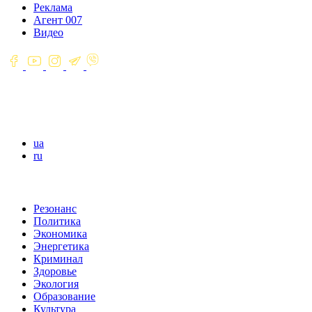
Реклама
Агент 007
Видео
ua
ru
Резонанс
Политика
Экономика
Энергетика
Криминал
Здоровье
Экология
Образование
Культура