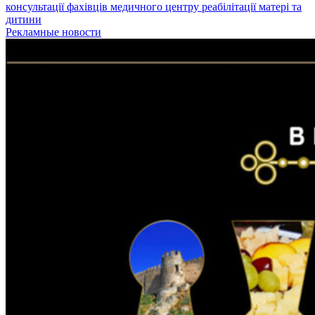
консультації фахівців медичного центру реабілітації матері та
дитини
Рекламные новости