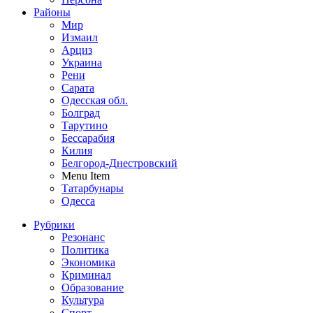
Районы
Мир
Измаил
Арциз
Украина
Рени
Сарата
Одесская обл.
Болград
Тарутино
Бессарабия
Килия
Белгород-Днестровский
Menu Item
Татарбунары
Одесса
Рубрики
Резонанс
Политика
Экономика
Криминал
Образование
Культура
Спорт