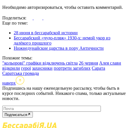
Необходимо авторизироваться, чтобы оставить комментарий.
Поделиться:
Еще по теме:
28 июня в бессарабской истории
Бессарабский «чудо-пляж» 1930-х: немой укор из
далёкого прошлого
Нижнедунайские царства в пору Античности
Похожие темы:
"кольорові" графіки відключень світла
26 червня
Алея слави
відкрили
герої
захисники
портрети загиблих
Сарата
Саратська громада
наверх
Подпишись на нашу еженедельную рассылку, чтобы быть в
курсе последних событий. Никакого спама, только актуальные
новости.
Подписаться