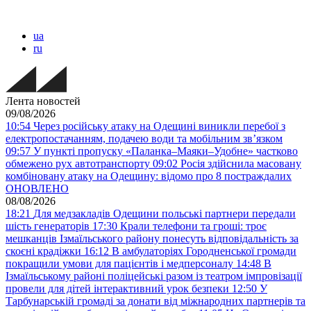
ua
ru
Лента новостей
09/08/2026
10:54
Через російську атаку на Одещині виникли перебої з
електропостачанням, подачею води та мобільним звʼязком
09:57
У пункті пропуску «Паланка–Маяки–Удобне» частково
обмежено рух автотранспорту
09:02
Росія здійснила масовану
комбіновану атаку на Одещину: відомо про 8 постраждалих
ОНОВЛЕНО
08/08/2026
18:21
Для медзакладів Одещини польські партнери передали
шість генераторів
17:30
Крали телефони та гроші: троє
мешканців Ізмаїльського району понесуть відповідальність за
скоєні крадіжки
16:12
В амбулаторіях Городненської громади
покращили умови для пацієнтів і медперсоналу
14:48
В
Ізмаїльському районі поліцейські разом із театром імпровізації
провели для дітей інтерактивний урок безпеки
12:50
У
Тарбунарській громаді за донати від міжнародних партнерів та