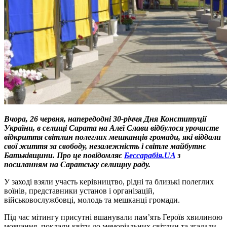
Вчора, 26 червня, напередодні 30-річчя Дня Конституції
України, в селищі Сарата на Алеї Слави відбулося урочисте
відкриття світлин полеглих мешканців громади, які віддали
свої життя за свободу, незалежність і світле майбутнє
Батьківщини. Про це повідомляє
Бессарабія.UA
з
посиланням на Саратську селищну раду.
У заході взяли участь керівництво, рідні та близькі полеглих
воїнів, представники установ і організацій,
військовослужбовці, молодь та мешканці громади.
Під час мітингу присутні вшанували пам’ять Героїв хвилиною
мовчання, поклали квіти до меморіальних світлин та згадали