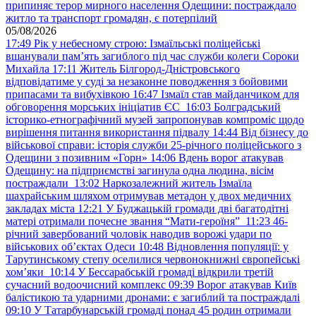
припиняє терор мирного населення Одещини: постраждало
житло та транспорт громадян, є потерпілий
05/08/2026
17:49
Рік у небесному строю: Ізмаїльські поліцейські
вшанували пам’ять загиблого під час служби колеги Сороки
Михайла
17:11
Житель Білгород-Дністровського
відповідатиме у суді за незаконне поводження з бойовими
припасами та вибухівкою
16:47
Ізмаїл став майданчиком для
обговорення морських ініціатив ЄС
16:03
Болградський
історико-етнографічний музей запропонував компроміс щодо
вирішення питання використання підвалу
14:44
Від бізнесу до
військової справи: історія служби 25-річного поліцейського з
Одещини з позивним «Горн»
14:06
Вдень ворог атакував
Одещину: на підприємстві загинула одна людина, вісім
постраждали
13:02
Наркозалежний житель Ізмаїла
шахрайським шляхом отримував метадон у двох медичних
закладах міста
12:21
У Буджацькій громади дві багатодітні
матері отримали почесне звання “Мати-героїня”
11:23
46-
річний завербований чоловік наводив ворожі удари по
військових обʼєктах Одеси
10:48
Відновлення популяції: у
Тарутинському степу оселилися червонокнижні європейські
хом’яки
10:14
У Бессарабській громаді відкрили третій
сучасний водоочисний комплекс
09:39
Ворог атакував Київ
балістикою та ударними дронами: є загиблий та постраждалі
09:10
У Татарбунарській громаді понад 45 родин отримали