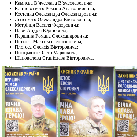
Камнєва В’ячеслава В’ячеславовича;
Клиновського Романа Анатолійовича;
Костенка Олександра Олександровича;
Лепського Олександра Вікторовича;
Мотрінця Василя Федоровича;
Пави Андрія Юрійовича;
Першина Романа Олександровича;
Пєткова Максима Георгійовича;
Плєтоса Олексія Вікторовича;
Потіцького Олега Марковича;
Шаповалова Станіслава Вікторовича.