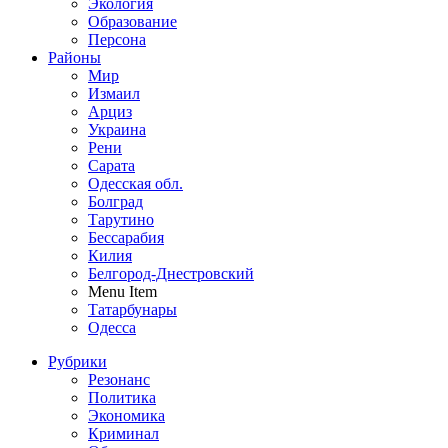
Экология
Образование
Персона
Районы
Мир
Измаил
Арциз
Украина
Рени
Сарата
Одесская обл.
Болград
Тарутино
Бессарабия
Килия
Белгород-Днестровский
Menu Item
Татарбунары
Одесса
Рубрики
Резонанс
Политика
Экономика
Криминал