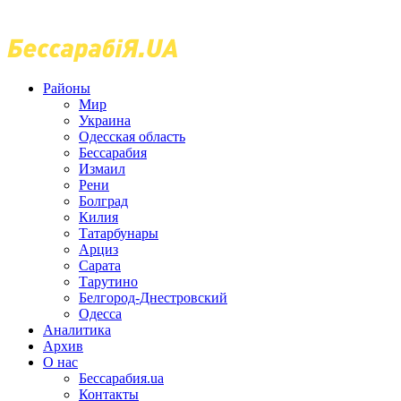
Районы
Мир
Украина
Одесская область
Бессарабия
Измаил
Рени
Болград
Килия
Татарбунары
Арциз
Сарата
Тарутино
Белгород-Днестровский
Одесса
Аналитика
Архив
О нас
Бессарабия.ua
Контакты