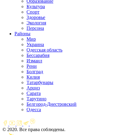
Образование
Культура
Спорт
Здоровье
Экология
Персона
Районы
Мир
Украина
Одесская область
Бессарабия
Измаил
Рени
Болград
Килия
Татарбунары
Арциз
Сарата
Тарутино
Белгород-Днестровский
Одесса
© 2020. Все права соблюдены.