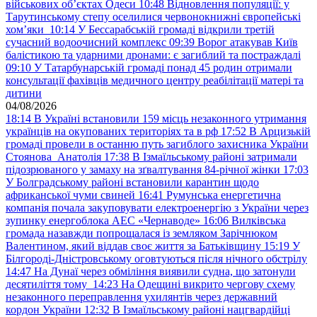
військових обʼєктах Одеси
10:48
Відновлення популяції: у
Тарутинському степу оселилися червонокнижні європейські
хом’яки
10:14
У Бессарабській громаді відкрили третій
сучасний водоочисний комплекс
09:39
Ворог атакував Київ
балістикою та ударними дронами: є загиблий та постраждалі
09:10
У Татарбунарській громаді понад 45 родин отримали
консультації фахівців медичного центру реабілітації матері та
дитини
04/08/2026
18:14
В Україні встановили 159 місць незаконного утримання
українців на окупованих територіях та в рф
17:52
В Арцизькій
громаді провели в останню путь загиблого захисника України
Стоянова Анатолія
17:38
В Ізмаїльському районі затримали
підозрюваного у замаху на зґвалтування 84-річної жінки
17:03
У Болградському районі встановили карантин щодо
африканської чуми свиней
16:41
Румунська енергетична
компанія почала закуповувати електроенергію з України через
зупинку енергоблока АЕС «Чернаводе»
16:06
Вилківська
громада назавжди попрощалася із земляком Зарічнюком
Валентином, який віддав своє життя за Батьківщину
15:19
У
Білгороді-Дністровському оговтуються після нічного обстрілу
14:47
На Дунаї через обміління виявили судна, що затонули
десятиліття тому
14:23
На Одещині викрито чергову схему
незаконного переправлення ухилянтів через державний
кордон України
12:32
В Ізмаїльському районі нацгвардійці