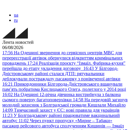
ua
ru
Лента новостей
06/08/2026
17:56
На Одещині звернення до сервісних центрів МВС для
перереєстрації автівок обернулися відкриттям кримінальних
проваджень
17:24
Реалізація проєкту “Ізмаїл. Фабрика-кухня”
перейшла до етапу укладення договору
16:43
У Білгород-
Дністровському районі сталася ДТП: рятувальники
деблокували постраждалу пасажирку з понівеченої автівки
16:21
Прикордонники Білгорода-Дністровського вшанували
пам’ять побратима Кислицького Олега, полеглого у 2014 році
16:02
На Одещині 12-річна дівчинка вистрибнула з балкона
сьомого поверху багатоповерхівки
14:58
На передовій загинув
молодий захисник з Болградської громади Кишлали Михайло
14:09
Тимчасовий захист у ЄС: нові правила для українців
11:23
У Болградському районі працюватиме вакцинальний
автобус
11:02
Через пункт пропуску «Мирне – Табаки»
пасажир рейсового автобуса сполученням Кишинів — Ізмаїл