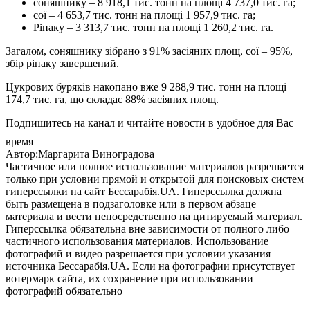
соняшнику – 8 918,1 тис. тонн на площі 4 737,0 тис. га;
сої – 4 653,7 тис. тонн на площі 1 957,9 тис. га;
Ріпаку – 3 313,7 тис. тонн на площі 1 260,2 тис. га.
Загалом, соняшнику зібрано з 91% засіяних площ, сої – 95%,
збір ріпаку завершений.
Цукрових буряків накопано вже 9 288,9 тис. тонн на площі
174,7 тис. га, що складає 88% засіяних площ.
Подпишитесь на канал и читайте новости в удобное для Вас
время
Автор:Маргарита Виноградова
Частичное или полное использование материалов разрешается
только при условии прямой и открытой для поисковых систем
гиперссылки на сайт Бессарабія.UA. Гиперссылка должна
быть размещена в подзаголовке или в первом абзаце
материала и вести непосредственно на цитируемый материал.
Гиперссылка обязательна вне зависимости от полного либо
частичного использования материалов. Использование
фотографий и видео разрешается при условии указания
источника Бессарабія.UA. Если на фотографии присутствует
вотермарк сайта, их сохранение при использовании
фотографий обязательно