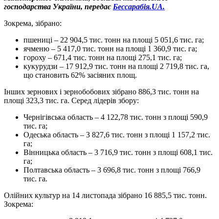
господарства України, передає
Бессарабія.UA.
Зокрема, зібрано:
пшениці – 22 904,5 тис. тонн на площі 5 051,6 тис. га;
ячменю – 5 417,0 тис. тонн на площі 1 360,9 тис. га;
гороху – 671,4 тис. тонн на площі 275,1 тис. га;
кукурудзи – 17 912,9 тис. тонн на площі 2 719,8 тис. га,
що становить 62% засіяних площ.
Інших зернових і зернобобових зібрано 886,3 тис. тонн на
площі 323,3 тис. га. Серед лідерів збору:
Чернігівська область – 4 122,78 тис. тонн з площі 590,9
тис. га;
Одеська область – 3 827,6 тис. тонн з площі 1 157,2 тис.
га;
Вінницька область – 3 716,9 тис. тонн з площі 608,1 тис.
га;
Полтавська область – 3 696,8 тис. тонн з площі 766,9
тис. га.
Олійних культур на 14 листопада зібрано 16 885,5 тис. тонн.
Зокрема: