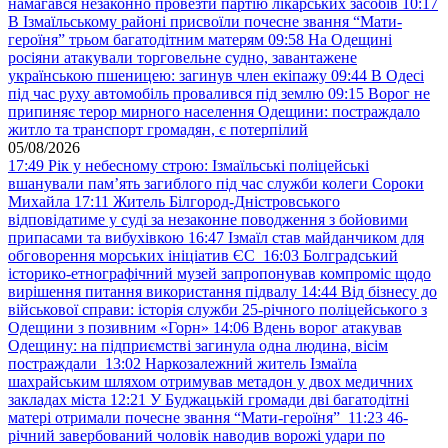
намагався незаконно провезти партію лікарських засобів
10:17
В Ізмаїльському районі присвоїли почесне звання “Мати-
героїня” трьом багатодітним матерям
09:58
На Одещині
росіяни атакували торговельне судно, завантажене
українською пшеницею: загинув член екіпажу
09:44
В Одесі
під час руху автомобіль провалився під землю
09:15
Ворог не
припиняє терор мирного населення Одещини: постраждало
житло та транспорт громадян, є потерпілий
05/08/2026
17:49
Рік у небесному строю: Ізмаїльські поліцейські
вшанували пам’ять загиблого під час служби колеги Сороки
Михайла
17:11
Житель Білгород-Дністровського
відповідатиме у суді за незаконне поводження з бойовими
припасами та вибухівкою
16:47
Ізмаїл став майданчиком для
обговорення морських ініціатив ЄС
16:03
Болградський
історико-етнографічний музей запропонував компроміс щодо
вирішення питання використання підвалу
14:44
Від бізнесу до
військової справи: історія служби 25-річного поліцейського з
Одещини з позивним «Горн»
14:06
Вдень ворог атакував
Одещину: на підприємстві загинула одна людина, вісім
постраждали
13:02
Наркозалежний житель Ізмаїла
шахрайським шляхом отримував метадон у двох медичних
закладах міста
12:21
У Буджацькій громади дві багатодітні
матері отримали почесне звання “Мати-героїня”
11:23
46-
річний завербований чоловік наводив ворожі удари по