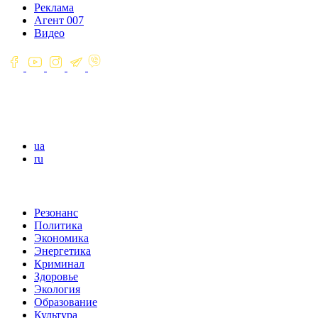
Реклама
Агент 007
Видео
ua
ru
Резонанс
Политика
Экономика
Энергетика
Криминал
Здоровье
Экология
Образование
Культура