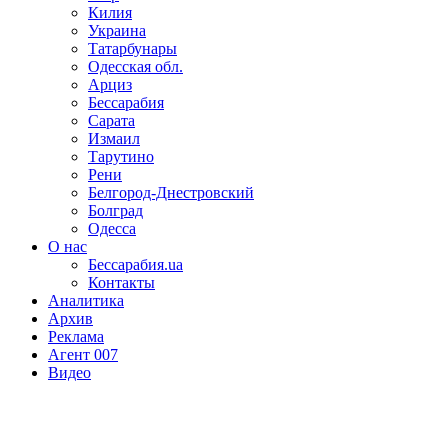
Килия
Украина
Татарбунары
Одесская обл.
Арциз
Бессарабия
Сарата
Измаил
Тарутино
Рени
Белгород-Днестровский
Болград
Одесса
О нас
Бессарабия.ua
Контакты
Аналитика
Архив
Реклама
Агент 007
Видео