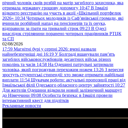
річний чоловік скоїв розбій на матір загиблого захисника, яка
отримала державну грошову допомогу
10:47
В Ізмаїлі
відкрито реєстрацію на участь в акції «Шкільний портфелик
2026»
10:34
Чотирьох молодиків із Саф’янівської громади, які
вчинили розбійний напад на пенсіонерів та їх онука,
відправили за ґрати на тривалий строк
09:23
В Одесі
внаслідок стрілянини поранено чотирьох працівників РТЦК
та СП
02/08/2026
17:59
Магнітні бурі у серпні 2026: вчені назвали
найнебезпечніші дні
16:19
У Болграді вшанували пам’ять
загиблих військовослужбовців десантних військ різних
поколінь та часів
14:58
На Одещині патрульні затримали
чоловіка, який погрожував перехожим ножем
13:26
З вересня
зростуть студентські стипендії: хто зможе отримати найбільші
виплати
11:54
Шукачам роботи: актуальні пропозиції праці від
Ізмаїльської філії Одеського обласного центру зайнятості
10:27
Для жителів Одещини відкрили новий залізничний маршрут
до Німеччини
09:08
Особиста безпека: в Ізмаїлі провели
інтерактивний квест для підлітків
Рекламные новости