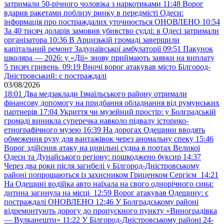
затримали 50-річного чоловіка з наркотиками
11:48
Ворог
вдарив ракетами поблизу ринку в передмісті Одеси:
інформація про постраждалих уточнюється ОНОВЛЕНО
10:54
За 40 тисяч доларів замовив убивство судді: в Одесі затримали
організатора
10:36
В Арцизькій громаді завершили
капітальний ремонт Задунаївської амбулаторії
09:51
Пакунок
школяра — 2026: у «Дії» знову приймають заявки на виплату
5 тисяч гривень
09:19
Вночі ворог атакував місто Білгород-
Дністровський: є постраждалі
03/08/2026
18:01
Два медзаклади Ізмаїльського району отримали
фінансову допомогу на придбання обладнання від румунських
партнерів
17:04
Укриття чи музейний простір: у Болградській
громаді виникла суперечка навколо підвалу історико-
етнографічного музею
16:39
На дорогах Одещини вводять
обмеження руху для вантажівок через аномальну спеку
15:46
Ворог здійснив атаку на цивільні судна в портах Великої
Одеси та Дунайського регіону: пошкоджено буксир
14:37
Через два роки після загибелі у Білгород-Дністровському
районі попрощаються із захисником Гриценком Сергієм
14:21
На Одещині водійка авто наїхала на свого однорічного сина:
дитина загинула на місці
12:59
Ворог атакував Одещину: є
постраждалі ОНОВЛЕНО
12:46
У Болградському районі
відремонтують дорогу до пропускного пункту «Виноградівка
— Вулканешти»
11:22
У Білгород-Дністровському районі 24-