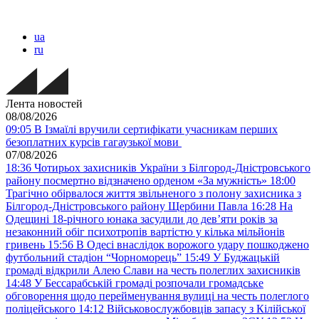
ua
ru
Лента новостей
08/08/2026
09:05
В Ізмаїлі вручили сертифікати учасникам перших
безоплатних курсів гагаузької мови
07/08/2026
18:36
Чотирьох захисників України з Білгород-Дністровського
району посмертно відзначено орденом «За мужність»
18:00
Трагічно обірвалося життя звільненого з полону захисника з
Білгород-Дністровського району Щербини Павла
16:28
На
Одещині 18-річного юнака засудили до дев’яти років за
незаконний обіг психотропів вартістю у кілька мільйонів
гривень
15:56
В Одесі внаслідок ворожого удару пошкоджено
футбольний стадіон “Чорноморець”
15:49
У Буджацькій
громаді відкрили Алею Слави на честь полеглих захисників
14:48
У Бессарабській громаді розпочали громадське
обговорення щодо перейменування вулиці на честь полеглого
поліцейського
14:12
Військовослужбовців запасу з Кілійської