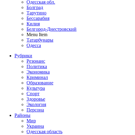
Одесская обл.
Болград
Тарутино
Бессарабия
Килия
Белгород-Днестровский
Menu Item
Татарбунары
Одесса
Рубрики
Резонанс
Политика
Экономика
Криминал
Образование
Культура
Спорт
Здоровье
Экология
Персона
Районы
Мир
Украина
Одесская область