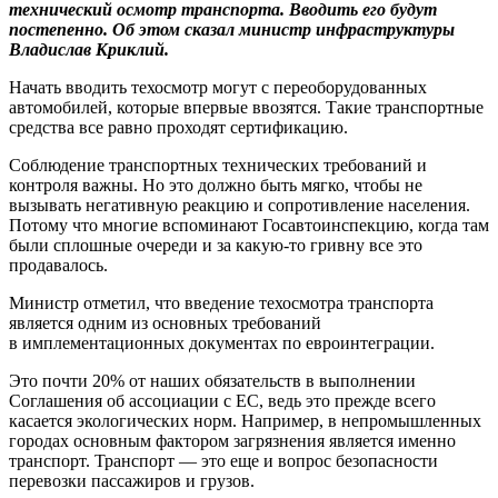
технический осмотр транспорта. Вводить его будут
постепенно. Об этом сказал министр инфраструктуры
Владислав Криклий.
Начать вводить техосмотр могут с переоборудованных
автомобилей, которые впервые ввозятся. Такие транспортные
средства все равно проходят сертификацию.
Соблюдение транспортных технических требований и
контроля важны. Но это должно быть мягко, чтобы не
вызывать негативную реакцию и сопротивление населения.
Потому что многие вспоминают Госавтоинспекцию, когда там
были сплошные очереди и за какую-то гривну все это
продавалось.
Министр отметил, что введение техосмотра транспорта
является одним из основных требований
в имплементационных документах по евроинтеграции.
Это почти 20% от наших обязательств в выполнении
Соглашения об ассоциации с ЕС, ведь это прежде всего
касается экологических норм. Например, в непромышленных
городах основным фактором загрязнения является именно
транспорт. Транспорт — это еще и вопрос безопасности
перевозки пассажиров и грузов.