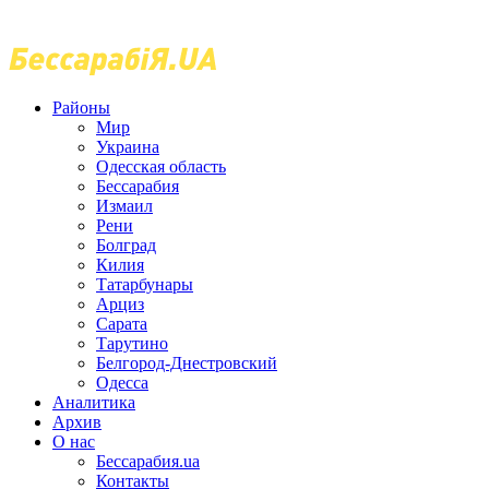
Районы
Мир
Украина
Одесская область
Бессарабия
Измаил
Рени
Болград
Килия
Татарбунары
Арциз
Сарата
Тарутино
Белгород-Днестровский
Одесса
Аналитика
Архив
О нас
Бессарабия.ua
Контакты