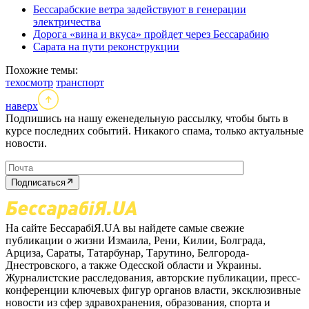
Бессарабские ветра задействуют в генерации
электричества
Дорога «вина и вкуса» пройдет через Бессарабию
Сарата на пути реконструкции
Похожие темы:
техосмотр
транспорт
наверх
Подпишись на нашу еженедельную рассылку, чтобы быть в
курсе последних событий. Никакого спама, только актуальные
новости.
Подписаться
На сайте БессарабіЯ.UA вы найдете самые свежие
публикации о жизни Измаила, Рени, Килии, Болграда,
Арциза, Сараты, Татарбунар, Тарутино, Белгорода-
Днестровского, а также Одесской области и Украины.
Журналистские расследования, авторские публикации, пресс-
конференции ключевых фигур органов власти, эксклюзивные
новости из сфер здравохранения, образования, спорта и