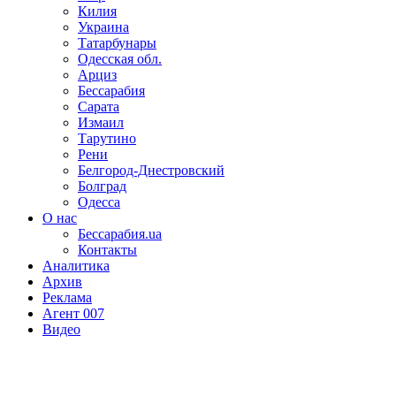
Килия
Украина
Татарбунары
Одесская обл.
Арциз
Бессарабия
Сарата
Измаил
Тарутино
Рени
Белгород-Днестровский
Болград
Одесса
О нас
Бессарабия.ua
Контакты
Аналитика
Архив
Реклама
Агент 007
Видео