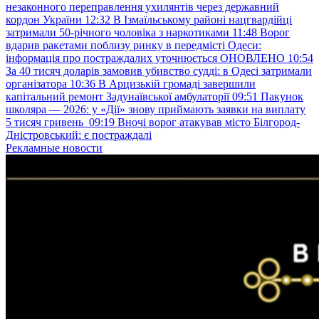
незаконного переправлення ухилянтів через державний
кордон України
12:32
В Ізмаїльському районі нацгвардійці
затримали 50-річного чоловіка з наркотиками
11:48
Ворог
вдарив ракетами поблизу ринку в передмісті Одеси:
інформація про постраждалих уточнюється ОНОВЛЕНО
10:54
За 40 тисяч доларів замовив убивство судді: в Одесі затримали
організатора
10:36
В Арцизькій громаді завершили
капітальний ремонт Задунаївської амбулаторії
09:51
Пакунок
школяра — 2026: у «Дії» знову приймають заявки на виплату
5 тисяч гривень
09:19
Вночі ворог атакував місто Білгород-
Дністровський: є постраждалі
Рекламные новости