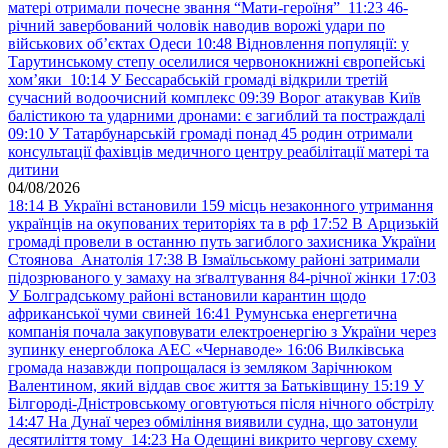
матері отримали почесне звання “Мати-героїня”
11:23
46-
річний завербований чоловік наводив ворожі удари по
військових обʼєктах Одеси
10:48
Відновлення популяції: у
Тарутинському степу оселилися червонокнижні європейські
хом’яки
10:14
У Бессарабській громаді відкрили третій
сучасний водоочисний комплекс
09:39
Ворог атакував Київ
балістикою та ударними дронами: є загиблий та постраждалі
09:10
У Татарбунарській громаді понад 45 родин отримали
консультації фахівців медичного центру реабілітації матері та
дитини
04/08/2026
18:14
В Україні встановили 159 місць незаконного утримання
українців на окупованих територіях та в рф
17:52
В Арцизькій
громаді провели в останню путь загиблого захисника України
Стоянова Анатолія
17:38
В Ізмаїльському районі затримали
підозрюваного у замаху на зґвалтування 84-річної жінки
17:03
У Болградському районі встановили карантин щодо
африканської чуми свиней
16:41
Румунська енергетична
компанія почала закуповувати електроенергію з України через
зупинку енергоблока АЕС «Чернаводе»
16:06
Вилківська
громада назавжди попрощалася із земляком Зарічнюком
Валентином, який віддав своє життя за Батьківщину
15:19
У
Білгороді-Дністровському оговтуються після нічного обстрілу
14:47
На Дунаї через обміління виявили судна, що затонули
десятиліття тому
14:23
На Одещині викрито чергову схему