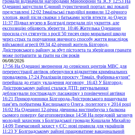
громади відзначили нагородами Міноборони та ЗСУ
12:53
На
Одещині запустили Єдиний туристичний портал: які локації
представлені
12:02
Ізмаїльські гвардійці виявили 12-річного
хлопця, який після сварки з батьками хотів втекти до Одеси
11:37
Підвал музею в Болграді передали під укриття, але
експозицію обіцяють зберегти
10:46
Жителька Одещини
просила суд стягнути з росії 50 тисяч євро моральної шкоди
через страх та порушення звичного способу життя внаслідок
військової агресії
09:34
42-річний житель Білгород-
Дністровського району за збут пістолета та зберігання гранати
може потрапити за ґрати на сім років
06/08/2026
17:56
На Одещині звернення до сервісних центрів МВС для
перереєстрації автівок обернулися відкриттям кримінальних
проваджень
17:24
Реалізація проєкту “Ізмаїл. Фабрика-кухня”
перейшла до етапу укладення договору
16:43
У Білгород-
Дністровському районі сталася ДТП: рятувальники
деблокували постраждалу пасажирку з понівеченої автівки
16:21
Прикордонники Білгорода-Дністровського вшанували
пам’ять побратима Кислицького Олега, полеглого у 2014 році
16:02
На Одещині 12-річна дівчинка вистрибнула з балкона
сьомого поверху багатоповерхівки
14:58
На передовій загинув
молодий захисник з Болградської громади Кишлали Михайло
14:09
Тимчасовий захист у ЄС: нові правила для українців
11:23
У Болградському районі працюватиме вакцинальний