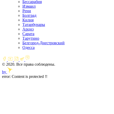
Бессарабия
Измаил
Рени
Болград
Килия
Татарбунары
Арциз
Сарата
Тарутино
Белгород-Днестровский
Одесса
© 2020. Все права соблюдены.
by
error:
Content is protected !!