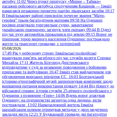
автобус
11:02
Через пункт пропуску «Мирне – Табаки»
пасажир рейсового автобуса сполученням Кишинів — Ізмаїл
намагався незаконно провезти партію лікарських засобів
10:17
В Ізмаїльському районі присвоїли почесне звання “Мати-
героїня” трьом багатодітним матерям
09:58
На Одещині
росіяни атакували торговельне судно, завантажене
українською пшеницею: загинув член екіпажу
09:44
В Одесі
під час руху автомобіль провалився під землю
09:15
Ворог не
припиняє терор мирного населення Одещини: постраждало
житло та транспорт громадян, є потерпілий
05/08/2026
17:49
Рік у небесному строю: Ізмаїльські поліцейські
вшанували пам’ять загиблого під час служби колеги Сороки
Михайла
17:11
Житель Білгород-Дністровського
відповідатиме у суді за незаконне поводження з бойовими
припасами та вибухівкою
16:47
Ізмаїл став майданчиком для
обговорення морських ініціатив ЄС
16:03
Болградський
історико-етнографічний музей запропонував компроміс щодо
вирішення питання використання підвалу
14:44
Від бізнесу до
військової справи: історія служби 25-річного поліцейського з
Одещини з позивним «Горн»
14:06
Вдень ворог атакував
Одещину: на підприємстві загинула одна людина, вісім
постраждали
13:02
Наркозалежний житель Ізмаїла
шахрайським шляхом отримував метадон у двох медичних
закладах міста
12:21
У Буджацькій громади дві багатодітні