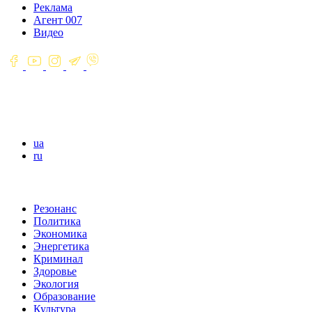
Реклама
Агент 007
Видео
ua
ru
Резонанс
Политика
Экономика
Энергетика
Криминал
Здоровье
Экология
Образование
Культура