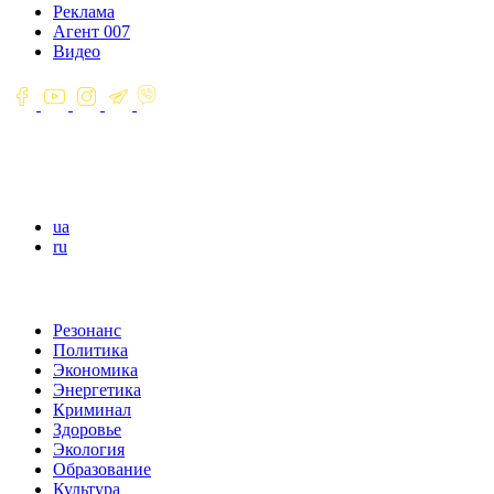
Реклама
Агент 007
Видео
ua
ru
Резонанс
Политика
Экономика
Энергетика
Криминал
Здоровье
Экология
Образование
Культура