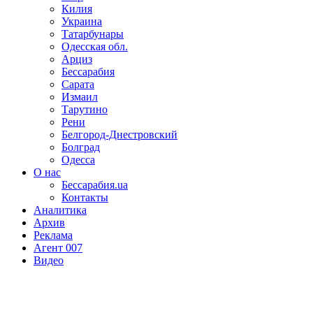
Килия
Украина
Татарбунары
Одесская обл.
Арциз
Бессарабия
Сарата
Измаил
Тарутино
Рени
Белгород-Днестровский
Болград
Одесса
О нас
Бессарабия.ua
Контакты
Аналитика
Архив
Реклама
Агент 007
Видео