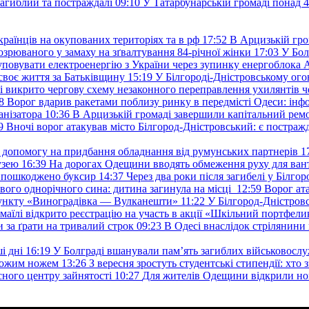
загиблий та постраждалі
09:10
У Татарбунарській громаді понад 
раїнців на окупованих територіях та в рф
17:52
В Арцизькій гро
озрюваного у замаху на зґвалтування 84-річної жінки
17:03
У Бол
уповувати електроенергію з України через зупинку енергоблока
своє життя за Батьківщину
15:19
У Білгороді-Дністровському ого
 викрито чергову схему незаконного переправлення ухилянтів ч
8
Ворог вдарив ракетами поблизу ринку в передмісті Одеси: 
анізатора
10:36
В Арцизькій громаді завершили капітальний ремон
9
Вночі ворог атакував місто Білгород-Дністровський: є постраж
у допомогу на придбання обладнання від румунських партнерів
1
узею
16:39
На дорогах Одещини вводять обмеження руху для вант
: пошкоджено буксир
14:37
Через два роки після загибелі у Білг
свого однорічного сина: дитина загинула на місці
12:59
Ворог ат
пункту «Виноградівка — Вулканешти»
11:22
У Білгород-Дністровс
змаїлі відкрито реєстрацію на участь в акції «Шкільний портфели
и за ґрати на тривалий строк
09:23
В Одесі внаслідок стрілянин
і дні
16:19
У Болграді вшанували пам’ять загиблих військовослуж
ехожим ножем
13:26
З вересня зростуть студентські стипендії: хт
асного центру зайнятості
10:27
Для жителів Одещини відкрили но