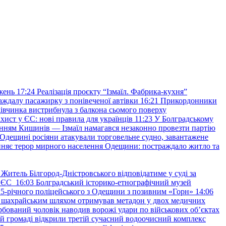
жень
17:24
Реалізація проєкту “Ізмаїл. Фабрика-кухня”
аждалу пасажирку з понівеченої автівки
16:21
Прикордонники
івчинка вистрибнула з балкона сьомого поверху
хист у ЄС: нові правила для українців
11:23
У Болградському
нням Кишинів — Ізмаїл намагався незаконно провезти партію
Одещині росіяни атакували торговельне судно, завантажене
няє терор мирного населення Одещини: постраждало житло та
Житель Білгород-Дністровського відповідатиме у суді за
в ЄС
16:03
Болградський історико-етнографічний музей
и 25-річного поліцейського з Одещини з позивним «Горн»
14:06
а шахрайським шляхом отримував метадон у двох медичних
рбований чоловік наводив ворожі удари по військових обʼєктах
ій громаді відкрили третій сучасний водоочисний комплекс