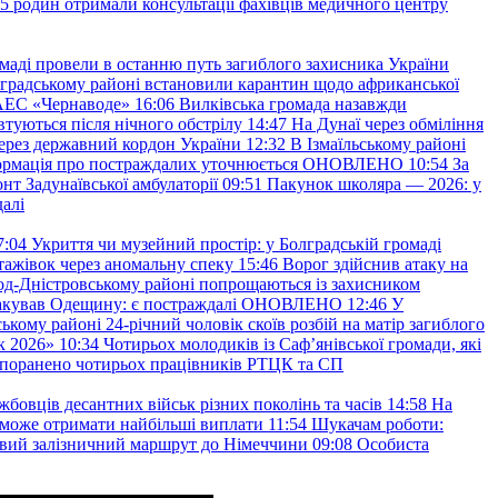
45 родин отримали консультації фахівців медичного центру
маді провели в останню путь загиблого захисника України
градському районі встановили карантин щодо африканської
 АЕС «Чернаводе»
16:06
Вилківська громада назавжди
втуються після нічного обстрілу
14:47
На Дунаї через обміління
ерез державний кордон України
12:32
В Ізмаїльському районі
інформація про постраждалих уточнюється ОНОВЛЕНО
10:54
За
т Задунаївської амбулаторії
09:51
Пакунок школяра — 2026: у
далі
7:04
Укриття чи музейний простір: у Болградській громаді
ажівок через аномальну спеку
15:46
Ворог здійснив атаку на
ород-Дністровському районі попрощаються із захисником
акував Одещину: є постраждалі ОНОВЛЕНО
12:46
У
ькому районі 24-річний чоловік скоїв розбій на матір загиблого
к 2026»
10:34
Чотирьох молодиків із Саф’янівської громади, які
и поранено чотирьох працівників РТЦК та СП
бовців десантних військ різних поколінь та часів
14:58
На
о зможе отримати найбільші виплати
11:54
Шукачам роботи:
вий залізничний маршрут до Німеччини
09:08
Особиста