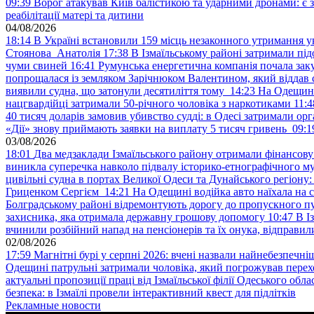
09:39
Ворог атакував Київ балістикою та ударними дронами: є 
реабілітації матері та дитини
04/08/2026
18:14
В Україні встановили 159 місць незаконного утримання ук
Стоянова Анатолія
17:38
В Ізмаїльському районі затримали під
чуми свиней
16:41
Румунська енергетична компанія почала зак
попрощалася із земляком Зарічнюком Валентином, який віддав 
виявили судна, що затонули десятиліття тому
14:23
На Одещині
нацгвардійці затримали 50-річного чоловіка з наркотиками
11:4
40 тисяч доларів замовив убивство судді: в Одесі затримали орг
«Дії» знову приймають заявки на виплату 5 тисяч гривень
09:1
03/08/2026
18:01
Два медзаклади Ізмаїльського району отримали фінансов
виникла суперечка навколо підвалу історико-етнографічного м
цивільні судна в портах Великої Одеси та Дунайського регіону
Гриценком Сергієм
14:21
На Одещині водійка авто наїхала на 
Болградському районі відремонтують дорогу до пропускного 
захисника, яка отримала державну грошову допомогу
10:47
В І
вчинили розбійний напад на пенсіонерів та їх онука, відправил
02/08/2026
17:59
Магнітні бурі у серпні 2026: вчені назвали найнебезпечніш
Одещині патрульні затримали чоловіка, який погрожував пер
актуальні пропозиції праці від Ізмаїльської філії Одеського обл
безпека: в Ізмаїлі провели інтерактивний квест для підлітків
Рекламные новости