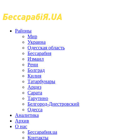
Районы
Мир
Украина
Одесская область
Бессарабия
Измаил
Рени
Болград
Килия
Татарбунары
Арциз
Сарата
Тарутино
Белгород-Днестровский
Одесса
Аналитика
Архив
О нас
Бессарабия.ua
Контакты