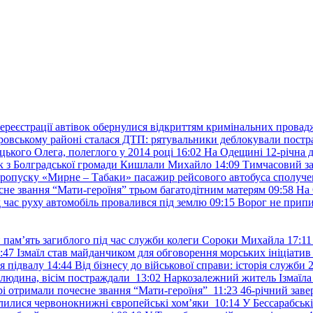
ереєстрації автівок обернулися відкриттям кримінальних провад
ровському районі сталася ДТП: рятувальники деблокували постр
ького Олега, полеглого у 2014 році
16:02
На Одещині 12-річна д
к з Болградської громади Кишлали Михайло
14:09
Тимчасовий за
пропуску «Мирне – Табаки» пасажир рейсового автобуса сполуче
есне звання “Мати-героїня” трьом багатодітним матерям
09:58
На 
д час руху автомобіль провалився під землю
09:15
Ворог не припи
и пам’ять загиблого під час служби колеги Сороки Михайла
17:11
:47
Ізмаїл став майданчиком для обговорення морських ініціати
я підвалу
14:44
Від бізнесу до військової справи: історія служб
 людина, вісім постраждали
13:02
Наркозалежний житель Ізмаїл
ері отримали почесне звання “Мати-героїня”
11:23
46-річний заве
елилися червонокнижні європейські хом’яки
10:14
У Бессарабськ