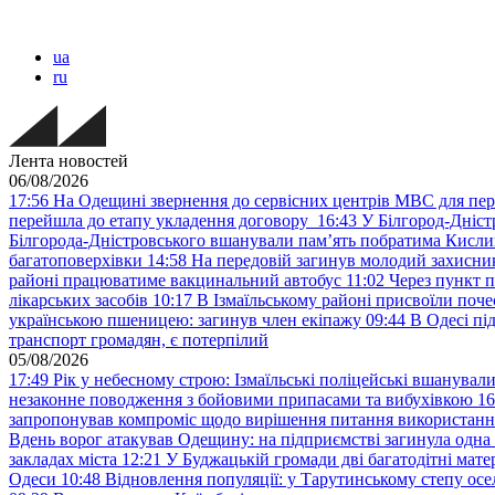
ua
ru
Лента новостей
06/08/2026
17:56
На Одещині звернення до сервісних центрів МВС для пер
перейшла до етапу укладення договору
16:43
У Білгород-Дніст
Білгорода-Дністровського вшанували пам’ять побратима Кислиц
багатоповерхівки
14:58
На передовій загинув молодий захисни
районі працюватиме вакцинальний автобус
11:02
Через пункт 
лікарських засобів
10:17
В Ізмаїльському районі присвоїли поч
українською пшеницею: загинув член екіпажу
09:44
В Одесі пі
транспорт громадян, є потерпілий
05/08/2026
17:49
Рік у небесному строю: Ізмаїльські поліцейські вшанувал
незаконне поводження з бойовими припасами та вибухівкою
16
запропонував компроміс щодо вирішення питання використанн
Вдень ворог атакував Одещину: на підприємстві загинула одна
закладах міста
12:21
У Буджацькій громади дві багатодітні мат
Одеси
10:48
Відновлення популяції: у Тарутинському степу ос