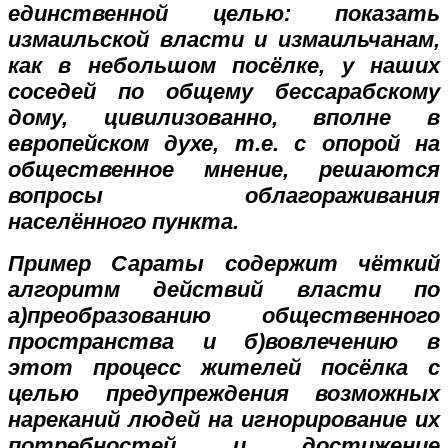
единственной целью: показать
измаильской власти и измаильчанам,
как в небольшом посёлке, у наших
соседей по общему бессарабскому
дому, цивилизованно, вполне в
европейском духе, т.е. с опорой на
общественное мнение, решаются
вопросы облагораживания
населённого пункта.
Пример Сараты содержит чёткий
алгоритм действий власти по
а)преобразованию общественного
пространства и б)вовлечению в
этот процесс жителей посёлка с
целью предупреждения возможных
нареканий людей на игнорирование их
потребностей и достижение