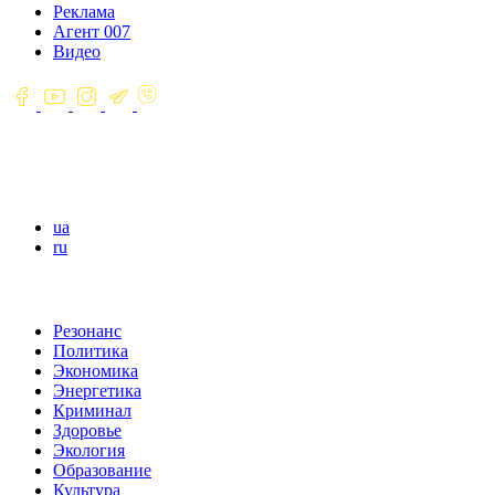
Реклама
Агент 007
Видео
ua
ru
Резонанс
Политика
Экономика
Энергетика
Криминал
Здоровье
Экология
Образование
Культура