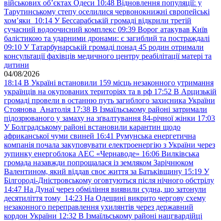
військових обʼєктах Одеси
10:48
Відновлення популяції: у
Тарутинському степу оселилися червонокнижні європейські
хом’яки
10:14
У Бессарабській громаді відкрили третій
сучасний водоочисний комплекс
09:39
Ворог атакував Київ
балістикою та ударними дронами: є загиблий та постраждалі
09:10
У Татарбунарській громаді понад 45 родин отримали
консультації фахівців медичного центру реабілітації матері та
дитини
04/08/2026
18:14
В Україні встановили 159 місць незаконного утримання
українців на окупованих територіях та в рф
17:52
В Арцизькій
громаді провели в останню путь загиблого захисника України
Стоянова Анатолія
17:38
В Ізмаїльському районі затримали
підозрюваного у замаху на зґвалтування 84-річної жінки
17:03
У Болградському районі встановили карантин щодо
африканської чуми свиней
16:41
Румунська енергетична
компанія почала закуповувати електроенергію з України через
зупинку енергоблока АЕС «Чернаводе»
16:06
Вилківська
громада назавжди попрощалася із земляком Зарічнюком
Валентином, який віддав своє життя за Батьківщину
15:19
У
Білгороді-Дністровському оговтуються після нічного обстрілу
14:47
На Дунаї через обміління виявили судна, що затонули
десятиліття тому
14:23
На Одещині викрито чергову схему
незаконного переправлення ухилянтів через державний
кордон України
12:32
В Ізмаїльському районі нацгвардійці