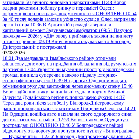
затримали 50-річного чоловіка з наркотиками
11:48
Ворог
вдарив ракетами поблизу ринку в передмісті Одеси:
інформація про постраждалих уточнюється ОНОВЛЕНО
10:54
За 40 тисяч доларів замовив убивство судді: в Одесі затримали
організатора
10:36
В Арцизькій громаді завершили
капітальний ремонт Задунаївської амбулаторії
09:51
Пакунок
школяра — 2026: у «Дії» знову приймають заявки на виплату
5 тисяч гривень
09:19
Вночі ворог атакував місто Білгород-
Дністровський: є постраждалі
03/08/2026
18:01
Два медзаклади Ізмаїльського району отримали
фінансову допомогу на придбання обладнання від румунських
партнерів
17:04
Укриття чи музейний простір: у Болградській
громаді виникла суперечка навколо підвалу історико-
етнографічного музею
16:39
На дорогах Одещини вводять
обмеження руху для вантажівок через аномальну спеку
15:46
Ворог здійснив атаку на цивільні судна в портах Великої
Одеси та Дунайського регіону: пошкоджено буксир
14:37
Через два роки після загибелі у Білгород-Дністровському
районі попрощаються із захисником Гриценком Сергієм
14:21
На Одещині водійка авто наїхала на свого однорічного сина:
дитина загинула на місці
12:59
Ворог атакував Одещину: є
постраждалі ОНОВЛЕНО
12:46
У Болградському районі
відремонтують дорогу до пропускного пункту «Виноградівка
— Вулканешти»
11:22
У Білгород-Дністровському районі 24-