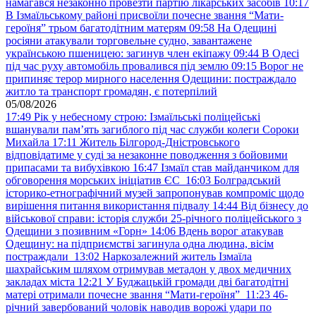
намагався незаконно провезти партію лікарських засобів
10:17
В Ізмаїльському районі присвоїли почесне звання “Мати-
героїня” трьом багатодітним матерям
09:58
На Одещині
росіяни атакували торговельне судно, завантажене
українською пшеницею: загинув член екіпажу
09:44
В Одесі
під час руху автомобіль провалився під землю
09:15
Ворог не
припиняє терор мирного населення Одещини: постраждало
житло та транспорт громадян, є потерпілий
05/08/2026
17:49
Рік у небесному строю: Ізмаїльські поліцейські
вшанували пам’ять загиблого під час служби колеги Сороки
Михайла
17:11
Житель Білгород-Дністровського
відповідатиме у суді за незаконне поводження з бойовими
припасами та вибухівкою
16:47
Ізмаїл став майданчиком для
обговорення морських ініціатив ЄС
16:03
Болградський
історико-етнографічний музей запропонував компроміс щодо
вирішення питання використання підвалу
14:44
Від бізнесу до
військової справи: історія служби 25-річного поліцейського з
Одещини з позивним «Горн»
14:06
Вдень ворог атакував
Одещину: на підприємстві загинула одна людина, вісім
постраждали
13:02
Наркозалежний житель Ізмаїла
шахрайським шляхом отримував метадон у двох медичних
закладах міста
12:21
У Буджацькій громади дві багатодітні
матері отримали почесне звання “Мати-героїня”
11:23
46-
річний завербований чоловік наводив ворожі удари по