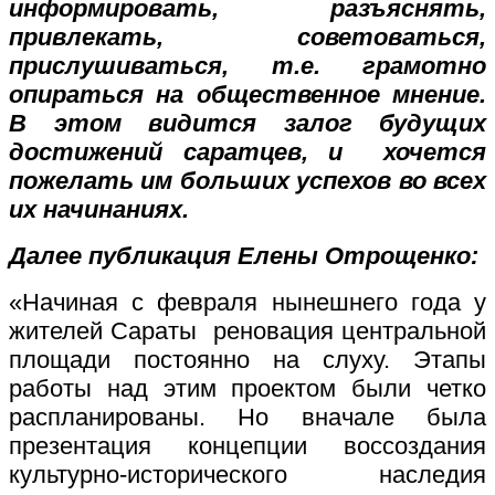
информировать, разъяснять,
привлекать, советоваться,
прислушиваться, т.е. грамотно
опираться на общественное мнение.
В этом видится залог будущих
достижений саратцев, и хочется
пожелать им больших успехов во всех
их начинаниях.
Далее публикация
Елены Отрощенко:
«Начиная с февраля нынешнего года у
жителей Сараты реновация центральной
площади постоянно на слуху. Этапы
работы над этим проектом были четко
распланированы. Но вначале была
презентация концепции воссоздания
культурно-исторического наследия