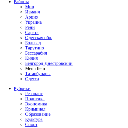
Районы
Мир
Измаил
Арциз
Украина
Рени
Сарата
Одесская обл.
Болград
Тарутино
Бессарабия
Килия
Белгород-Днестровский
Menu Item
Татарбунары
Одесса
Рубрики
Резонанс
Политика
Экономика
Криминал
Образование
Культура
Спорт