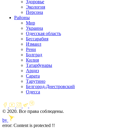
Здоровье
Экология
Персона
Районы
Мир
Украина
Одесская область
Бессарабия
Измаил
Рени
Болград
Килия
Татарбунары
Арциз
Сарата
Тарутино
Белгород-Днестровский
Одесса
© 2020. Все права соблюдены.
by
error:
Content is protected !!