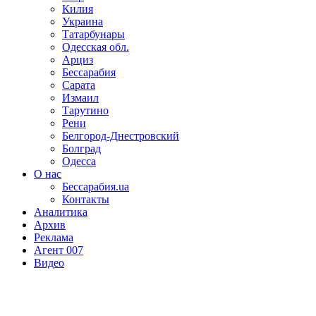
Килия
Украина
Татарбунары
Одесская обл.
Арциз
Бессарабия
Сарата
Измаил
Тарутино
Рени
Белгород-Днестровский
Болград
Одесса
О нас
Бессарабия.ua
Контакты
Аналитика
Архив
Реклама
Агент 007
Видео