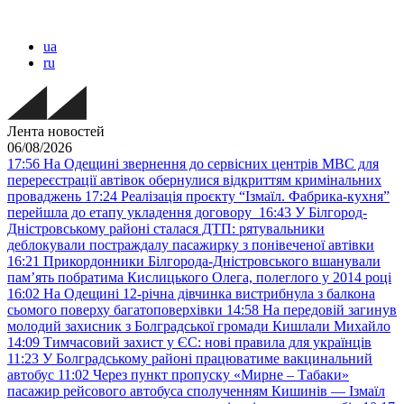
ua
ru
Лента новостей
06/08/2026
17:56
На Одещині звернення до сервісних центрів МВС для
перереєстрації автівок обернулися відкриттям кримінальних
проваджень
17:24
Реалізація проєкту “Ізмаїл. Фабрика-кухня”
перейшла до етапу укладення договору
16:43
У Білгород-
Дністровському районі сталася ДТП: рятувальники
деблокували постраждалу пасажирку з понівеченої автівки
16:21
Прикордонники Білгорода-Дністровського вшанували
пам’ять побратима Кислицького Олега, полеглого у 2014 році
16:02
На Одещині 12-річна дівчинка вистрибнула з балкона
сьомого поверху багатоповерхівки
14:58
На передовій загинув
молодий захисник з Болградської громади Кишлали Михайло
14:09
Тимчасовий захист у ЄС: нові правила для українців
11:23
У Болградському районі працюватиме вакцинальний
автобус
11:02
Через пункт пропуску «Мирне – Табаки»
пасажир рейсового автобуса сполученням Кишинів — Ізмаїл