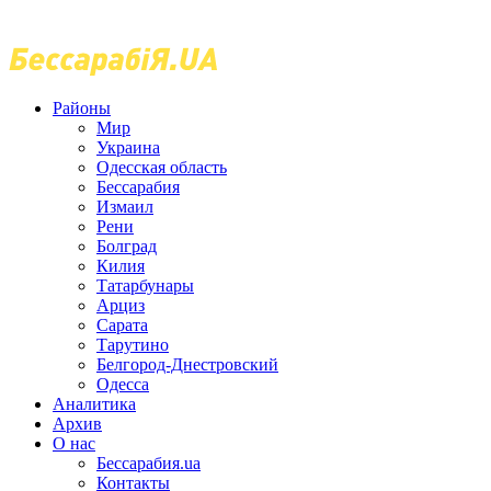
Районы
Мир
Украина
Одесская область
Бессарабия
Измаил
Рени
Болград
Килия
Татарбунары
Арциз
Сарата
Тарутино
Белгород-Днестровский
Одесса
Аналитика
Архив
О нас
Бессарабия.ua
Контакты