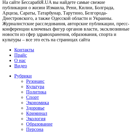
На сайте БессарабіЯ.UA вы найдете самые свежие
публикации о жизни Измаила, Рени, Килии, Болграда,
Арциза, Сараты, Татарбунар, Тарутино, Белгорода-
Днестровского, а также Одесской области и Украины.
Журналистские расследования, авторские публикации, пресс-
конференции ключевых фигур органов власти, эксклюзивные
новости из сфер здравохранения, образования, спорта и
культуры – все это есть на страницах сайта
Контакты
Прайс
О нас
Видео
Рубрики
Резонанс
Культура
Политика
Спорт
Экономика
Здоровье
Криминал
Экология
Образование
Персона