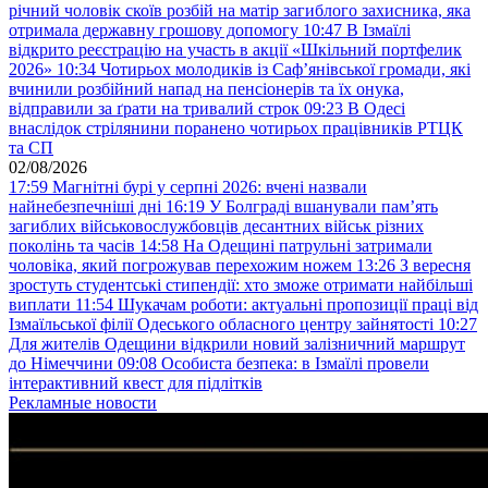
річний чоловік скоїв розбій на матір загиблого захисника, яка
отримала державну грошову допомогу
10:47
В Ізмаїлі
відкрито реєстрацію на участь в акції «Шкільний портфелик
2026»
10:34
Чотирьох молодиків із Саф’янівської громади, які
вчинили розбійний напад на пенсіонерів та їх онука,
відправили за ґрати на тривалий строк
09:23
В Одесі
внаслідок стрілянини поранено чотирьох працівників РТЦК
та СП
02/08/2026
17:59
Магнітні бурі у серпні 2026: вчені назвали
найнебезпечніші дні
16:19
У Болграді вшанували пам’ять
загиблих військовослужбовців десантних військ різних
поколінь та часів
14:58
На Одещині патрульні затримали
чоловіка, який погрожував перехожим ножем
13:26
З вересня
зростуть студентські стипендії: хто зможе отримати найбільші
виплати
11:54
Шукачам роботи: актуальні пропозиції праці від
Ізмаїльської філії Одеського обласного центру зайнятості
10:27
Для жителів Одещини відкрили новий залізничний маршрут
до Німеччини
09:08
Особиста безпека: в Ізмаїлі провели
інтерактивний квест для підлітків
Рекламные новости