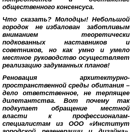
общественного консенсуса.
Что сказать? Молодцы! Небольшой
городок не избалован заботливым
вниманием теоретически
подкованных наставников и
советников, но как умно и умело
местное руководство осуществляет
реализацию задуманных планов!
Реновация архитектурно-
пространственной среды обитания –
дело ответственное, не терпящее
дилетантства. Вот почему так
подкупает обращение местной
власти к профессионалам-
специалистам из ООО «Институт
городской регенерации и дизайна»,