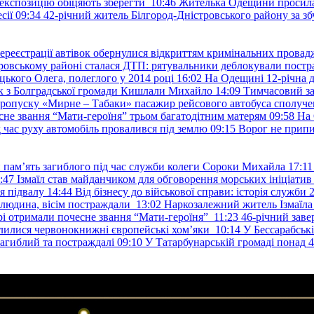
е експозицію обіцяють зберегти
10:46
Жителька Одещини просила с
сії
09:34
42-річний житель Білгород-Дністровського району за збу
ереєстрації автівок обернулися відкриттям кримінальних провад
ровському районі сталася ДТП: рятувальники деблокували постр
ького Олега, полеглого у 2014 році
16:02
На Одещині 12-річна д
к з Болградської громади Кишлали Михайло
14:09
Тимчасовий за
пропуску «Мирне – Табаки» пасажир рейсового автобуса сполуче
есне звання “Мати-героїня” трьом багатодітним матерям
09:58
На 
д час руху автомобіль провалився під землю
09:15
Ворог не припи
и пам’ять загиблого під час служби колеги Сороки Михайла
17:11
:47
Ізмаїл став майданчиком для обговорення морських ініціати
я підвалу
14:44
Від бізнесу до військової справи: історія служб
 людина, вісім постраждали
13:02
Наркозалежний житель Ізмаїл
ері отримали почесне звання “Мати-героїня”
11:23
46-річний заве
елилися червонокнижні європейські хом’яки
10:14
У Бессарабськ
загиблий та постраждалі
09:10
У Татарбунарській громаді понад 