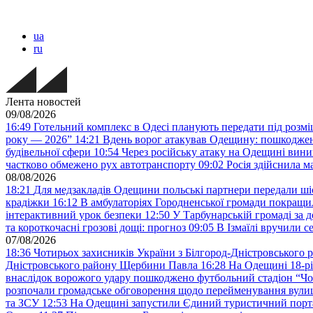
ua
ru
Лента новостей
09/08/2026
16:49
Готельний комплекс в Одесі планують передати під розм
року — 2026”
14:21
Вдень ворог атакував Одещину: пошкодже
будівельної сфери
10:54
Через російську атаку на Одещині вини
частково обмежено рух автотранспорту
09:02
Росія здійснила 
08/08/2026
18:21
Для медзакладів Одещини польські партнери передали шіс
крадіжки
16:12
В амбулаторіях Городненської громади покращил
інтерактивний урок безпеки
12:50
У Тарбунарській громаді за 
та короткочасні грозові дощі: прогноз
09:05
В Ізмаїлі вручили 
07/08/2026
18:36
Чотирьох захисників України з Білгород-Дністровського 
Дністровського району Щербини Павла
16:28
На Одещині 18-рі
внаслідок ворожого удару пошкоджено футбольний стадіон “Ч
розпочали громадське обговорення щодо перейменування вулиці
та ЗСУ
12:53
На Одещині запустили Єдиний туристичний портал