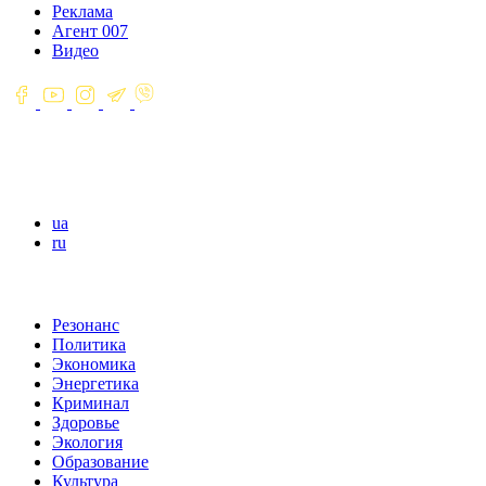
Реклама
Агент 007
Видео
ua
ru
Резонанс
Политика
Экономика
Энергетика
Криминал
Здоровье
Экология
Образование
Культура