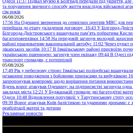
Одеси
11:37
Підвал музею в Болграді передали під укриття, ал
та порушення звичного способу життя внаслідок військової агре
сім років
06/08/2026
17:56
На Одещині звернення до сервісних центрів МВС для пер
перейшла до етапу укладення договору
16:43
У Білгород-Дніст
Білгорода-Дністровського вшанували пам’ять побратима Кислиц
багатоповерхівки
14:58
На передовій загинув молодий захисни
районі працюватиме вакцинальний автобус
11:02
Через пункт 
лікарських засобів
10:17
В Ізмаїльському районі присвоїли поч
українською пшеницею: загинув член екіпажу
09:44
В Одесі пі
транспорт громадян, є потерпілий
05/08/2026
17:49
Рік у небесному строю: Ізмаїльські поліцейські вшанувал
незаконне поводження з бойовими припасами та вибухівкою
16
запропонував компроміс щодо вирішення питання використанн
Вдень ворог атакував Одещину: на підприємстві загинула одна
закладах міста
12:21
У Буджацькій громади дві багатодітні мат
Одеси
10:48
Відновлення популяції: у Тарутинському степу ос
09:39
Ворог атакував Київ балістикою та ударними дронами: є 
реабілітації матері та дитини
Рекламные новости