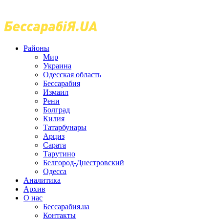
Районы
Мир
Украина
Одесская область
Бессарабия
Измаил
Рени
Болград
Килия
Татарбунары
Арциз
Сарата
Тарутино
Белгород-Днестровский
Одесса
Аналитика
Архив
О нас
Бессарабия.ua
Контакты