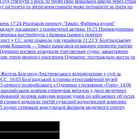
уд стягнути з росії 50 тисяч євро моральної шкоди через страх
т пістолета та зберігання гранати може потрапити за ґрати на
жень
17:24
Реалізація проєкту “Ізмаїл. Фабрика-кухня”
аждалу пасажирку з понівеченої автівки
16:21
Прикордонники
івчинка вистрибнула з балкона сьомого поверху
хист у ЄС: нові правила для українців
11:23
У Болградському
нням Кишинів — Ізмаїл намагався незаконно провезти партію
Одещині росіяни атакували торговельне судно, завантажене
няє терор мирного населення Одещини: постраждало житло та
Житель Білгород-Дністровського відповідатиме у суді за
в ЄС
16:03
Болградський історико-етнографічний музей
и 25-річного поліцейського з Одещини з позивним «Горн»
14:06
а шахрайським шляхом отримував метадон у двох медичних
рбований чоловік наводив ворожі удари по військових обʼєктах
ій громаді відкрили третій сучасний водоочисний комплекс
45 родин отримали консультації фахівців медичного центру