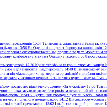
іщення переселенців
15:57
Талановита скрипалька з Бахмута, яка
но будинок
13:56
На Одещині вводять заборону на вилов раків
12
кли перебої з електропостачанням, подачею води та мобільним з
масовану комбіновану атаку на Одещину: відомо про 8 постра
ть генераторів
17:30
Крали телефони та гроші: троє мешканців Із
и умови для пацієнтів і медперсоналу
14:48
В Ізмаїльському райо
донати від міжнародних партнерів та організацій придбали шкіль
сертифікати учасникам перших безоплатних курсів гагаузької мов
району посмертно відзначено орденом «За мужність»
18:00
Трагіч
чного юнака засудили до дев’яти років за незаконний обіг психот
орноморець”
15:49
У Буджацькій громаді відкрили Алею Слави на
 на честь полеглого поліцейського
14:12
Військовослужбовців з
: які локації представлені
12:02
Ізмаїльські гвардійці виявили 1