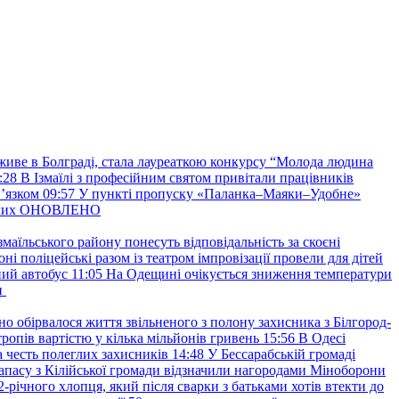
 живе в Болграді, стала лауреаткою конкурсу “Молода людина
:28
В Ізмаїлі з професійним святом привітали працівників
вʼязком
09:57
У пункті пропуску «Паланка–Маяки–Удобне»
ждалих ОНОВЛЕНО
маїльського району понесуть відповідальність за скоєні
ні поліцейські разом із театром імпровізації провели для дітей
ний автобус
11:05
На Одещині очікується зниження температури
и
но обірвалося життя звільненого з полону захисника з Білгород-
ропів вартістю у кілька мільйонів гривень
15:56
В Одесі
 честь полеглих захисників
14:48
У Бессарабській громаді
апасу з Кілійської громади відзначили нагородами Міноборони
2-річного хлопця, який після сварки з батьками хотів втекти до