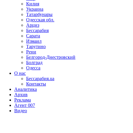
Килия
Украина
Татарбунары
Одесская обл.
Арциз
Бессарабия
Сарата
Измаил
Тарутино
Рени
Белгород-Днестровский
Болград
Одесса
О нас
Бессарабия.ua
Контакты
Аналитика
Архив
Реклама
Агент 007
Видео