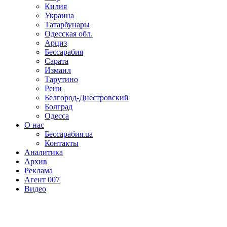
Килия
Украина
Татарбунары
Одесская обл.
Арциз
Бессарабия
Сарата
Измаил
Тарутино
Рени
Белгород-Днестровский
Болград
Одесса
О нас
Бессарабия.ua
Контакты
Аналитика
Архив
Реклама
Агент 007
Видео