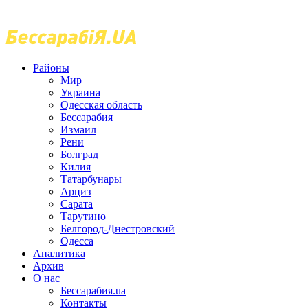
Районы
Мир
Украина
Одесская область
Бессарабия
Измаил
Рени
Болград
Килия
Татарбунары
Арциз
Сарата
Тарутино
Белгород-Днестровский
Одесса
Аналитика
Архив
О нас
Бессарабия.ua
Контакты