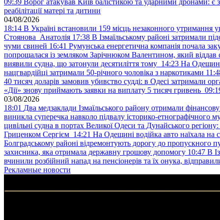
09:39
Ворог атакував Київ балістикою та ударними дронами: є 
реабілітації матері та дитини
04/08/2026
18:14
В Україні встановили 159 місць незаконного утримання ук
Стоянова Анатолія
17:38
В Ізмаїльському районі затримали під
чуми свиней
16:41
Румунська енергетична компанія почала зак
попрощалася із земляком Зарічнюком Валентином, який віддав 
виявили судна, що затонули десятиліття тому
14:23
На Одещині
нацгвардійці затримали 50-річного чоловіка з наркотиками
11:4
40 тисяч доларів замовив убивство судді: в Одесі затримали орг
«Дії» знову приймають заявки на виплату 5 тисяч гривень
09:1
03/08/2026
18:01
Два медзаклади Ізмаїльського району отримали фінансов
виникла суперечка навколо підвалу історико-етнографічного м
цивільні судна в портах Великої Одеси та Дунайського регіону
Гриценком Сергієм
14:21
На Одещині водійка авто наїхала на 
Болградському районі відремонтують дорогу до пропускного 
захисника, яка отримала державну грошову допомогу
10:47
В І
вчинили розбійний напад на пенсіонерів та їх онука, відправил
Рекламные новости