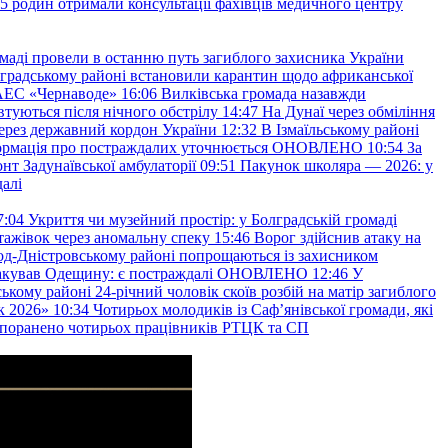
45 родин отримали консультації фахівців медичного центру
маді провели в останню путь загиблого захисника України
градському районі встановили карантин щодо африканської
 АЕС «Чернаводе»
16:06
Вилківська громада назавжди
втуються після нічного обстрілу
14:47
На Дунаї через обміління
ерез державний кордон України
12:32
В Ізмаїльському районі
інформація про постраждалих уточнюється ОНОВЛЕНО
10:54
За
т Задунаївської амбулаторії
09:51
Пакунок школяра — 2026: у
далі
7:04
Укриття чи музейний простір: у Болградській громаді
ажівок через аномальну спеку
15:46
Ворог здійснив атаку на
ород-Дністровському районі попрощаються із захисником
акував Одещину: є постраждалі ОНОВЛЕНО
12:46
У
ькому районі 24-річний чоловік скоїв розбій на матір загиблого
к 2026»
10:34
Чотирьох молодиків із Саф’янівської громади, які
и поранено чотирьох працівників РТЦК та СП