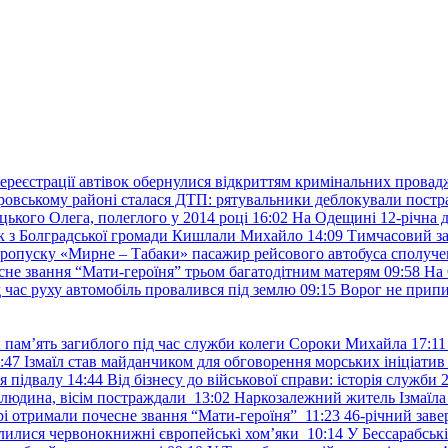
ереєстрації автівок обернулися відкриттям кримінальних провад
ровському районі сталася ДТП: рятувальники деблокували постр
ького Олега, полеглого у 2014 році
16:02
На Одещині 12-річна д
к з Болградської громади Кишлали Михайло
14:09
Тимчасовий за
пропуску «Мирне – Табаки» пасажир рейсового автобуса сполуче
есне звання “Мати-героїня” трьом багатодітним матерям
09:58
На 
д час руху автомобіль провалився під землю
09:15
Ворог не припи
и пам’ять загиблого під час служби колеги Сороки Михайла
17:11
:47
Ізмаїл став майданчиком для обговорення морських ініціати
я підвалу
14:44
Від бізнесу до військової справи: історія служб
 людина, вісім постраждали
13:02
Наркозалежний житель Ізмаїл
ері отримали почесне звання “Мати-героїня”
11:23
46-річний заве
елилися червонокнижні європейські хом’яки
10:14
У Бессарабськ