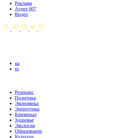
Реклама
Агент 007
Видео
ua
ru
Резонанс
Политика
Экономика
Энергетика
Криминал
Здоровье
Экология
Образование
Культура