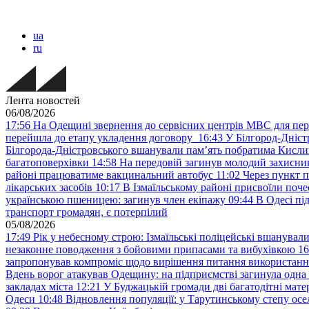
ua
ru
Лента новостей
06/08/2026
17:56
На Одещині звернення до сервісних центрів МВС для пер
перейшла до етапу укладення договору
16:43
У Білгород-Дніст
Білгорода-Дністровського вшанували пам’ять побратима Кислиц
багатоповерхівки
14:58
На передовій загинув молодий захисни
районі працюватиме вакцинальний автобус
11:02
Через пункт 
лікарських засобів
10:17
В Ізмаїльському районі присвоїли поч
українською пшеницею: загинув член екіпажу
09:44
В Одесі пі
транспорт громадян, є потерпілий
05/08/2026
17:49
Рік у небесному строю: Ізмаїльські поліцейські вшанувал
незаконне поводження з бойовими припасами та вибухівкою
16
запропонував компроміс щодо вирішення питання використанн
Вдень ворог атакував Одещину: на підприємстві загинула одна
закладах міста
12:21
У Буджацькій громади дві багатодітні мат
Одеси
10:48
Відновлення популяції: у Тарутинському степу ос