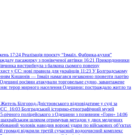
жень
17:24
Реалізація проєкту “Ізмаїл. Фабрика-кухня”
аждалу пасажирку з понівеченої автівки
16:21
Прикордонники
івчинка вистрибнула з балкона сьомого поверху
хист у ЄС: нові правила для українців
11:23
У Болградському
нням Кишинів — Ізмаїл намагався незаконно провезти партію
Одещині росіяни атакували торговельне судно, завантажене
няє терор мирного населення Одещини: постраждало житло та
Житель Білгород-Дністровського відповідатиме у суді за
в ЄС
16:03
Болградський історико-етнографічний музей
и 25-річного поліцейського з Одещини з позивним «Горн»
14:06
а шахрайським шляхом отримував метадон у двох медичних
рбований чоловік наводив ворожі удари по військових обʼєктах
ій громаді відкрили третій сучасний водоочисний комплекс