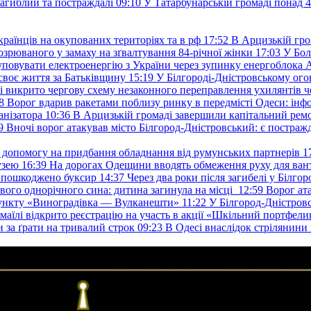
загиблий та постраждалі
09:10
У Татарбунарській громаді понад 
раїнців на окупованих територіях та в рф
17:52
В Арцизькій гро
озрюваного у замаху на зґвалтування 84-річної жінки
17:03
У Бол
уповувати електроенергію з України через зупинку енергоблока
своє життя за Батьківщину
15:19
У Білгороді-Дністровському ого
 викрито чергову схему незаконного переправлення ухилянтів ч
8
Ворог вдарив ракетами поблизу ринку в передмісті Одеси: 
анізатора
10:36
В Арцизькій громаді завершили капітальний ремон
9
Вночі ворог атакував місто Білгород-Дністровський: є постраж
у допомогу на придбання обладнання від румунських партнерів
1
узею
16:39
На дорогах Одещини вводять обмеження руху для вант
: пошкоджено буксир
14:37
Через два роки після загибелі у Білг
свого однорічного сина: дитина загинула на місці
12:59
Ворог ат
пункту «Виноградівка — Вулканешти»
11:22
У Білгород-Дністровс
змаїлі відкрито реєстрацію на участь в акції «Шкільний портфели
и за ґрати на тривалий строк
09:23
В Одесі внаслідок стрілянин