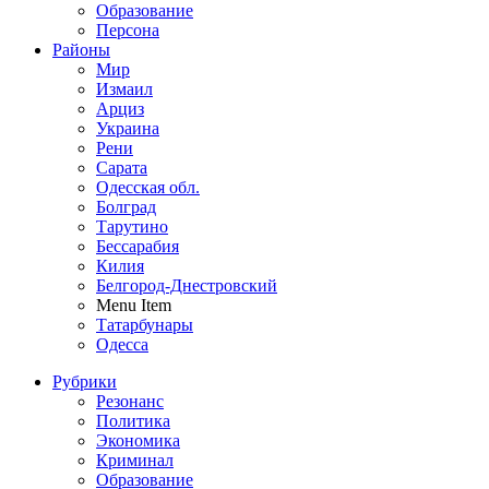
Образование
Персона
Районы
Мир
Измаил
Арциз
Украина
Рени
Сарата
Одесская обл.
Болград
Тарутино
Бессарабия
Килия
Белгород-Днестровский
Menu Item
Татарбунары
Одесса
Рубрики
Резонанс
Политика
Экономика
Криминал
Образование