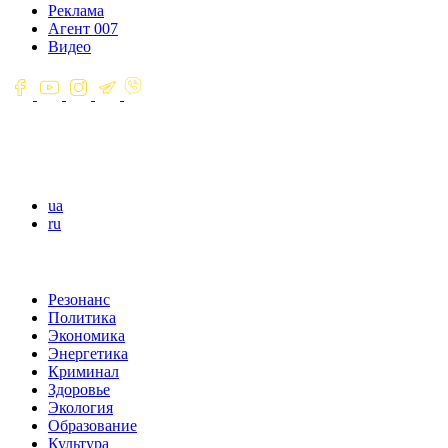
Реклама
Агент 007
Видео
ua
ru
Резонанс
Политика
Экономика
Энергетика
Криминал
Здоровье
Экология
Образование
Культура