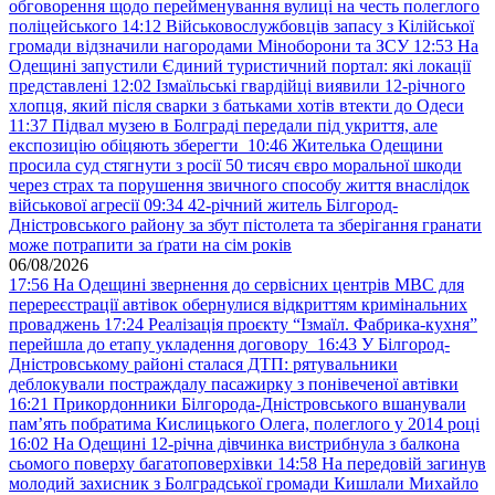
обговорення щодо перейменування вулиці на честь полеглого
поліцейського
14:12
Військовослужбовців запасу з Кілійської
громади відзначили нагородами Міноборони та ЗСУ
12:53
На
Одещині запустили Єдиний туристичний портал: які локації
представлені
12:02
Ізмаїльські гвардійці виявили 12-річного
хлопця, який після сварки з батьками хотів втекти до Одеси
11:37
Підвал музею в Болграді передали під укриття, але
експозицію обіцяють зберегти
10:46
Жителька Одещини
просила суд стягнути з росії 50 тисяч євро моральної шкоди
через страх та порушення звичного способу життя внаслідок
військової агресії
09:34
42-річний житель Білгород-
Дністровського району за збут пістолета та зберігання гранати
може потрапити за ґрати на сім років
06/08/2026
17:56
На Одещині звернення до сервісних центрів МВС для
перереєстрації автівок обернулися відкриттям кримінальних
проваджень
17:24
Реалізація проєкту “Ізмаїл. Фабрика-кухня”
перейшла до етапу укладення договору
16:43
У Білгород-
Дністровському районі сталася ДТП: рятувальники
деблокували постраждалу пасажирку з понівеченої автівки
16:21
Прикордонники Білгорода-Дністровського вшанували
пам’ять побратима Кислицького Олега, полеглого у 2014 році
16:02
На Одещині 12-річна дівчинка вистрибнула з балкона
сьомого поверху багатоповерхівки
14:58
На передовій загинув
молодий захисник з Болградської громади Кишлали Михайло