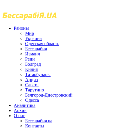
Районы
Мир
Украина
Одесская область
Бессарабия
Измаил
Рени
Болград
Килия
Татарбунары
Арциз
Сарата
Тарутино
Белгород-Днестровский
Одесса
Аналитика
Архив
О нас
Бессарабия.ua
Контакты