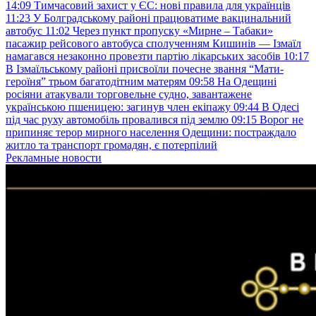
14:09
Тимчасовий захист у ЄС: нові правила для українців
11:23
У Болградському районі працюватиме вакцинальний
автобус
11:02
Через пункт пропуску «Мирне – Табаки»
пасажир рейсового автобуса сполученням Кишинів — Ізмаїл
намагався незаконно провезти партію лікарських засобів
10:17
В Ізмаїльському районі присвоїли почесне звання “Мати-
героїня” трьом багатодітним матерям
09:58
На Одещині
росіяни атакували торговельне судно, завантажене
українською пшеницею: загинув член екіпажу
09:44
В Одесі
під час руху автомобіль провалився під землю
09:15
Ворог не
припиняє терор мирного населення Одещини: постраждало
житло та транспорт громадян, є потерпілий
Рекламные новости