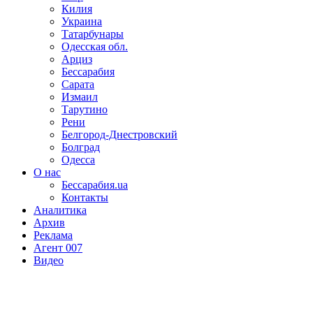
Килия
Украина
Татарбунары
Одесская обл.
Арциз
Бессарабия
Сарата
Измаил
Тарутино
Рени
Белгород-Днестровский
Болград
Одесса
О нас
Бессарабия.ua
Контакты
Аналитика
Архив
Реклама
Агент 007
Видео