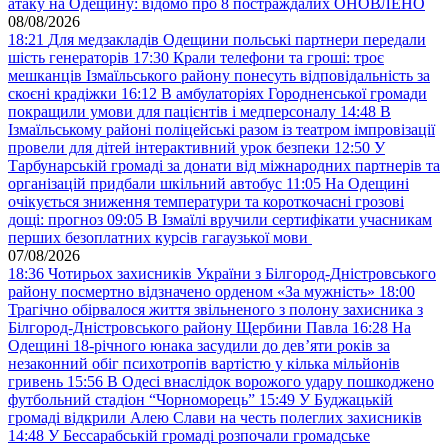
атаку на Одещину: відомо про 8 постраждалих ОНОВЛЕНО
08/08/2026
18:21
Для медзакладів Одещини польські партнери передали
шість генераторів
17:30
Крали телефони та гроші: троє
мешканців Ізмаїльського району понесуть відповідальність за
скоєні крадіжки
16:12
В амбулаторіях Городненської громади
покращили умови для пацієнтів і медперсоналу
14:48
В
Ізмаїльському районі поліцейські разом із театром імпровізації
провели для дітей інтерактивний урок безпеки
12:50
У
Тарбунарській громаді за донати від міжнародних партнерів та
організацій придбали шкільний автобус
11:05
На Одещині
очікується зниження температури та короткочасні грозові
дощі: прогноз
09:05
В Ізмаїлі вручили сертифікати учасникам
перших безоплатних курсів гагаузької мови
07/08/2026
18:36
Чотирьох захисників України з Білгород-Дністровського
району посмертно відзначено орденом «За мужність»
18:00
Трагічно обірвалося життя звільненого з полону захисника з
Білгород-Дністровського району Щербини Павла
16:28
На
Одещині 18-річного юнака засудили до дев’яти років за
незаконний обіг психотропів вартістю у кілька мільйонів
гривень
15:56
В Одесі внаслідок ворожого удару пошкоджено
футбольний стадіон “Чорноморець”
15:49
У Буджацькій
громаді відкрили Алею Слави на честь полеглих захисників
14:48
У Бессарабській громаді розпочали громадське