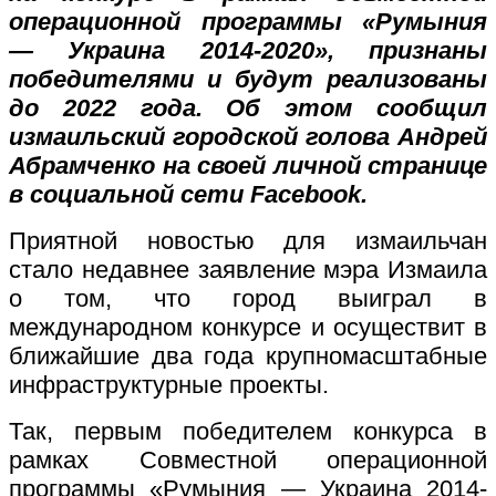
операционной программы «Румыния
— Украина 2014-2020», признаны
победителями и будут реализованы
до 2022 года. Об этом сообщил
измаильский городской голова Андрей
Абрамченко на своей личной странице
в социальной сети Facebook.
Приятной новостью для измаильчан
стало недавнее заявление мэра Измаила
о том, что город выиграл в
международном конкурсе и осуществит в
ближайшие два года крупномасштабные
инфраструктурные проекты.
Так, первым победителем конкурса в
рамках Совместной операционной
программы «Румыния — Украина 2014-