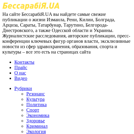
На сайте БессарабіЯ.UA вы найдете самые свежие
публикации о жизни Измаила, Рени, Килии, Болграда,
Арциза, Сараты, Татарбунар, Тарутино, Белгорода-
Днестровского, а также Одесской области и Украины.
Журналистские расследования, авторские публикации, пресс-
конференции ключевых фигур органов власти, эксклюзивные
новости из сфер здравохранения, образования, спорта и
культуры – все это есть на страницах сайта
Контакты
Прайс
О нас
Видео
Рубрики
Резонанс
Культура
Политика
Спорт
Экономика
Здоровье
Криминал
Экология