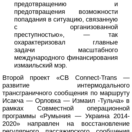
предотвращению и
предотвращения возможности
попадания в ситуацию, связанную
с организованной
преступностью», — так
охарактеризовал главные
задачи масштабного
международного финансирования
измаильский мэр.
Второй проект «CB Connect-Trans —
развитие интермодального
трансграничного сообщения по маршруту
Исакча — Орловка — Измаил -Тульча» в
рамках Совместной операционной
программы «Румыния — Украина 2014-
2020» направлен на восстановление
регулярного пассажирского сообщения