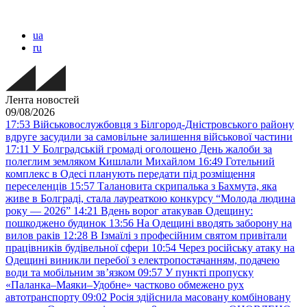
ua
ru
Лента новостей
09/08/2026
17:53
Військовослужбовця з Білгород-Дністровського району
вдруге засудили за самовільне залишення військової частини
17:11
У Болградській громаді оголошено День жалоби за
полеглим земляком Кишлали Михайлом
16:49
Готельний
комплекс в Одесі планують передати під розміщення
переселенців
15:57
Талановита скрипалька з Бахмута, яка
живе в Болграді, стала лауреаткою конкурсу “Молода людина
року — 2026”
14:21
Вдень ворог атакував Одещину:
пошкоджено будинок
13:56
На Одещині вводять заборону на
вилов раків
12:28
В Ізмаїлі з професійним святом привітали
працівників будівельної сфери
10:54
Через російську атаку на
Одещині виникли перебої з електропостачанням, подачею
води та мобільним звʼязком
09:57
У пункті пропуску
«Паланка–Маяки–Удобне» частково обмежено рух
автотранспорту
09:02
Росія здійснила масовану комбіновану