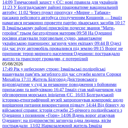
14:09
Тимчасовий захист у ЄС: нові правила для українців
11:23
У Болградському районі працюватиме вакцинальний
автобус
11:02
Через пункт пропуску «Мирне – Табаки»
пасажир рейсового автобуса сполученням Кишинів — Ізмаїл
намагався незаконно провезти партію лікарських засобів
10:17
В Ізмаїльському районі присвоїли почесне звання “Мати-
героїня” трьом багатодітним матерям
09:58
На Одещині
росіяни атакували торговельне судно, завантажене
українською пшеницею: загинув член екіпажу
09:44
В Одесі
під час руху автомобіль провалився під землю
09:15
Ворог не
припиняє терор мирного населення Одещини: постраждало
житло та транспорт громадян, є потерпілий
05/08/2026
17:49
Рік у небесному строю: Ізмаїльські поліцейські
вшанували пам’ять загиблого під час служби колеги Сороки
Михайла
17:11
Житель Білгород-Дністровського
відповідатиме у суді за незаконне поводження з бойовими
припасами та вибухівкою
16:47
Ізмаїл став майданчиком для
обговорення морських ініціатив ЄС
16:03
Болградський
історико-етнографічний музей запропонував компроміс щодо
вирішення питання використання підвалу
14:44
Від бізнесу до
військової справи: історія служби 25-річного поліцейського з
Одещини з позивним «Горн»
14:06
Вдень ворог атакував
Одещину: на підприємстві загинула одна людина, вісім
постраждали
13:02
Наркозалежний житель Ізмаїла