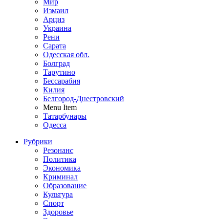
Мир
Измаил
Арциз
Украина
Рени
Сарата
Одесская обл.
Болград
Тарутино
Бессарабия
Килия
Белгород-Днестровский
Menu Item
Татарбунары
Одесса
Рубрики
Резонанс
Политика
Экономика
Криминал
Образование
Культура
Спорт
Здоровье