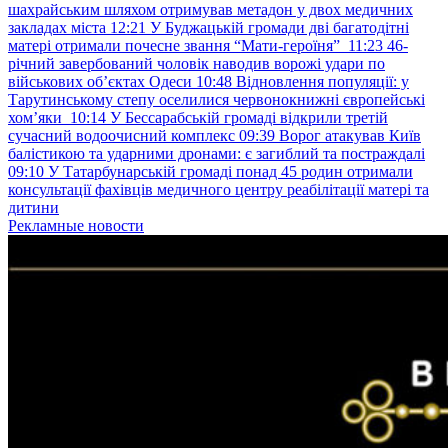
шахрайським шляхом отримував метадон у двох медичних
закладах міста
12:21
У Буджацькій громади дві багатодітні
матері отримали почесне звання “Мати-героїня”
11:23
46-
річний завербований чоловік наводив ворожі удари по
військових обʼєктах Одеси
10:48
Відновлення популяції: у
Тарутинському степу оселилися червонокнижні європейські
хом’яки
10:14
У Бессарабській громаді відкрили третій
сучасний водоочисний комплекс
09:39
Ворог атакував Київ
балістикою та ударними дронами: є загиблий та постраждалі
09:10
У Татарбунарській громаді понад 45 родин отримали
консультації фахівців медичного центру реабілітації матері та
дитини
Рекламные новости