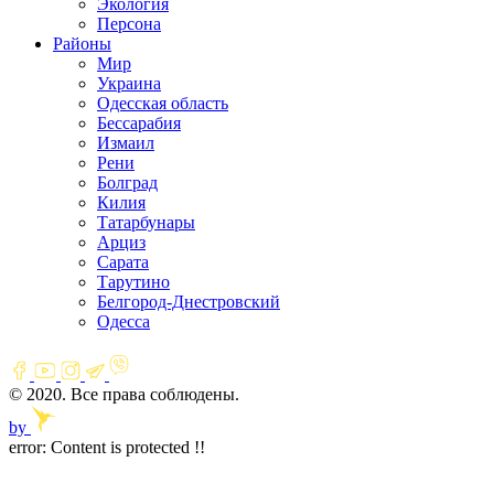
Экология
Персона
Районы
Мир
Украина
Одесская область
Бессарабия
Измаил
Рени
Болград
Килия
Татарбунары
Арциз
Сарата
Тарутино
Белгород-Днестровский
Одесса
© 2020. Все права соблюдены.
by
error:
Content is protected !!