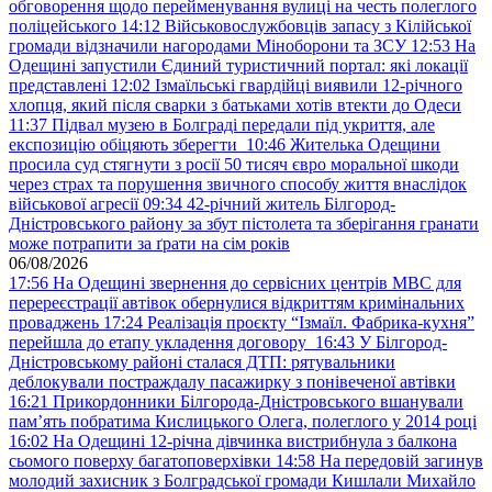
обговорення щодо перейменування вулиці на честь полеглого
поліцейського
14:12
Військовослужбовців запасу з Кілійської
громади відзначили нагородами Міноборони та ЗСУ
12:53
На
Одещині запустили Єдиний туристичний портал: які локації
представлені
12:02
Ізмаїльські гвардійці виявили 12-річного
хлопця, який після сварки з батьками хотів втекти до Одеси
11:37
Підвал музею в Болграді передали під укриття, але
експозицію обіцяють зберегти
10:46
Жителька Одещини
просила суд стягнути з росії 50 тисяч євро моральної шкоди
через страх та порушення звичного способу життя внаслідок
військової агресії
09:34
42-річний житель Білгород-
Дністровського району за збут пістолета та зберігання гранати
може потрапити за ґрати на сім років
06/08/2026
17:56
На Одещині звернення до сервісних центрів МВС для
перереєстрації автівок обернулися відкриттям кримінальних
проваджень
17:24
Реалізація проєкту “Ізмаїл. Фабрика-кухня”
перейшла до етапу укладення договору
16:43
У Білгород-
Дністровському районі сталася ДТП: рятувальники
деблокували постраждалу пасажирку з понівеченої автівки
16:21
Прикордонники Білгорода-Дністровського вшанували
пам’ять побратима Кислицького Олега, полеглого у 2014 році
16:02
На Одещині 12-річна дівчинка вистрибнула з балкона
сьомого поверху багатоповерхівки
14:58
На передовій загинув
молодий захисник з Болградської громади Кишлали Михайло