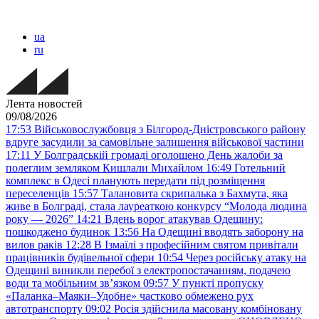
ua
ru
Лента новостей
09/08/2026
17:53
Військовослужбовця з Білгород-Дністровського району
вдруге засудили за самовільне залишення військової частини
17:11
У Болградській громаді оголошено День жалоби за
полеглим земляком Кишлали Михайлом
16:49
Готельний
комплекс в Одесі планують передати під розміщення
переселенців
15:57
Талановита скрипалька з Бахмута, яка
живе в Болграді, стала лауреаткою конкурсу “Молода людина
року — 2026”
14:21
Вдень ворог атакував Одещину:
пошкоджено будинок
13:56
На Одещині вводять заборону на
вилов раків
12:28
В Ізмаїлі з професійним святом привітали
працівників будівельної сфери
10:54
Через російську атаку на
Одещині виникли перебої з електропостачанням, подачею
води та мобільним звʼязком
09:57
У пункті пропуску
«Паланка–Маяки–Удобне» частково обмежено рух
автотранспорту
09:02
Росія здійснила масовану комбіновану