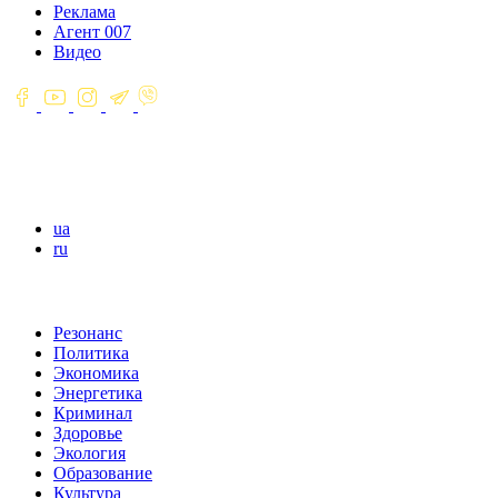
Реклама
Агент 007
Видео
ua
ru
Резонанс
Политика
Экономика
Энергетика
Криминал
Здоровье
Экология
Образование
Культура