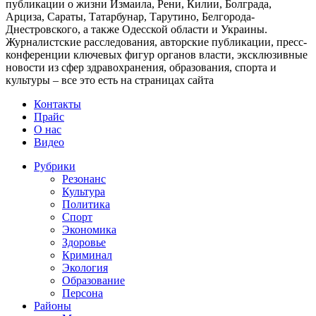
публикации о жизни Измаила, Рени, Килии, Болграда,
Арциза, Сараты, Татарбунар, Тарутино, Белгорода-
Днестровского, а также Одесской области и Украины.
Журналистские расследования, авторские публикации, пресс-
конференции ключевых фигур органов власти, эксклюзивные
новости из сфер здравохранения, образования, спорта и
культуры – все это есть на страницах сайта
Контакты
Прайс
О нас
Видео
Рубрики
Резонанс
Культура
Политика
Спорт
Экономика
Здоровье
Криминал
Экология
Образование
Персона
Районы