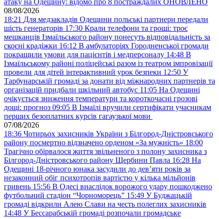
атаку на Одещину: відомо про 8 постраждалих ОНОВЛЕНО
08/08/2026
18:21
Для медзакладів Одещини польські партнери передали
шість генераторів
17:30
Крали телефони та гроші: троє
мешканців Ізмаїльського району понесуть відповідальність за
скоєні крадіжки
16:12
В амбулаторіях Городненської громади
покращили умови для пацієнтів і медперсоналу
14:48
В
Ізмаїльському районі поліцейські разом із театром імпровізації
провели для дітей інтерактивний урок безпеки
12:50
У
Тарбунарській громаді за донати від міжнародних партнерів та
організацій придбали шкільний автобус
11:05
На Одещині
очікується зниження температури та короткочасні грозові
дощі: прогноз
09:05
В Ізмаїлі вручили сертифікати учасникам
перших безоплатних курсів гагаузької мови
07/08/2026
18:36
Чотирьох захисників України з Білгород-Дністровського
району посмертно відзначено орденом «За мужність»
18:00
Трагічно обірвалося життя звільненого з полону захисника з
Білгород-Дністровського району Щербини Павла
16:28
На
Одещині 18-річного юнака засудили до дев’яти років за
незаконний обіг психотропів вартістю у кілька мільйонів
гривень
15:56
В Одесі внаслідок ворожого удару пошкоджено
футбольний стадіон “Чорноморець”
15:49
У Буджацькій
громаді відкрили Алею Слави на честь полеглих захисників
14:48
У Бессарабській громаді розпочали громадське