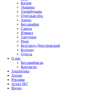
Килия
Украина
Татарбунары
Одесская обл.
Арциз
Бессарабия
Сарата
Измаил
Тарутино
Рени
Белгород-Днестровский
Болград
Одесса
О нас
Бессарабия.ua
Контакты
Аналитика
Архив
Реклама
Агент 007
Видео