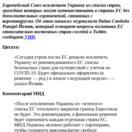
Европейский Союз исключает Украину из списка стран,
граждане которых могут путешествовать в страны ЕС без
дополнительных ограничений, связанных с
коронавирусом. Об этом написал журналист Радио Свобода
Рикард Йозвяк, который освещает вопросы политики ЕС
относительно восточных стран-соседей в Twitter,
сообщает
УНН
.
Цитата:
«Сегодня утром послы ЕС решили исключить
Украину из рекомендованного ЕС списка
безопасных стран для путешествий с учетом на
COVID-19. Будет официально оформлено (в
решение — ред.) в начале следующей недели», —
указал Йозвяк.
Комментарий МИД
«После исключения Украины из «зеленого»
списка ЕС тотального закрытия границ Евросоюза
не будет. Это рекомендация, а финальные решения
будет принимать каждая отдельная страна ЕС.
МИД Украины активно работает с партнерами,
чтобы сохранить максимальную свободу