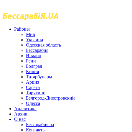
Районы
Мир
Украина
Одесская область
Бессарабия
Измаил
Рени
Болград
Килия
Татарбунары
Арциз
Сарата
Тарутино
Белгород-Днестровский
Одесса
Аналитика
Архив
О нас
Бессарабия.ua
Контакты