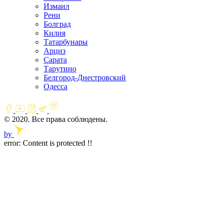
Измаил
Рени
Болград
Килия
Татарбунары
Арциз
Сарата
Тарутино
Белгород-Днестровский
Одесса
© 2020. Все права соблюдены.
by
error:
Content is protected !!