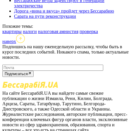
Бессарабские ветра задействуют в генерации
электричества
Дорога «вина и вкуса» пройдет через Бессарабию
Сарата на пути реконструкции
Похожие темы:
квартиры
налоги
налоговая амнистия
проверка
наверх
Подпишись на нашу еженедельную рассылку, чтобы быть в
курсе последних событий. Никакого спама, только актуальные
новости.
Подписаться
На сайте БессарабіЯ.UA вы найдете самые свежие
публикации о жизни Измаила, Рени, Килии, Болграда,
Арциза, Сараты, Татарбунар, Тарутино, Белгорода-
Днестровского, а также Одесской области и Украины.
Журналистские расследования, авторские публикации, пресс-
конференции ключевых фигур органов власти, эксклюзивные
новости из сфер здравохранения, образования, спорта и
культуры – все это есть на страницах сайта