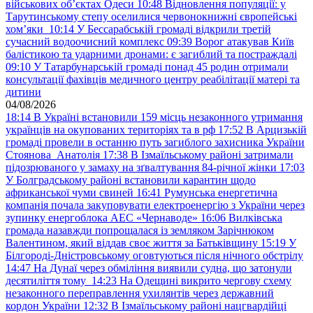
військових обʼєктах Одеси
10:48
Відновлення популяції: у
Тарутинському степу оселилися червонокнижні європейські
хом’яки
10:14
У Бессарабській громаді відкрили третій
сучасний водоочисний комплекс
09:39
Ворог атакував Київ
балістикою та ударними дронами: є загиблий та постраждалі
09:10
У Татарбунарській громаді понад 45 родин отримали
консультації фахівців медичного центру реабілітації матері та
дитини
04/08/2026
18:14
В Україні встановили 159 місць незаконного утримання
українців на окупованих територіях та в рф
17:52
В Арцизькій
громаді провели в останню путь загиблого захисника України
Стоянова Анатолія
17:38
В Ізмаїльському районі затримали
підозрюваного у замаху на зґвалтування 84-річної жінки
17:03
У Болградському районі встановили карантин щодо
африканської чуми свиней
16:41
Румунська енергетична
компанія почала закуповувати електроенергію з України через
зупинку енергоблока АЕС «Чернаводе»
16:06
Вилківська
громада назавжди попрощалася із земляком Зарічнюком
Валентином, який віддав своє життя за Батьківщину
15:19
У
Білгороді-Дністровському оговтуються після нічного обстрілу
14:47
На Дунаї через обміління виявили судна, що затонули
десятиліття тому
14:23
На Одещині викрито чергову схему
незаконного переправлення ухилянтів через державний
кордон України
12:32
В Ізмаїльському районі нацгвардійці