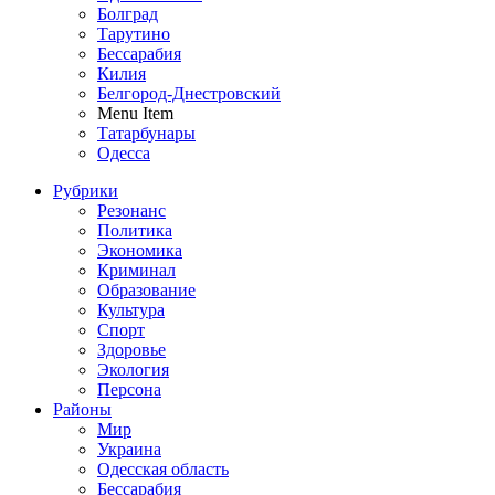
Болград
Тарутино
Бессарабия
Килия
Белгород-Днестровский
Menu Item
Татарбунары
Одесса
Рубрики
Резонанс
Политика
Экономика
Криминал
Образование
Культура
Спорт
Здоровье
Экология
Персона
Районы
Мир
Украина
Одесская область
Бессарабия