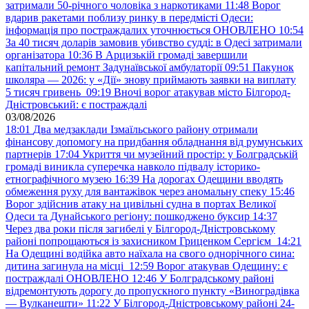
затримали 50-річного чоловіка з наркотиками
11:48
Ворог
вдарив ракетами поблизу ринку в передмісті Одеси:
інформація про постраждалих уточнюється ОНОВЛЕНО
10:54
За 40 тисяч доларів замовив убивство судді: в Одесі затримали
організатора
10:36
В Арцизькій громаді завершили
капітальний ремонт Задунаївської амбулаторії
09:51
Пакунок
школяра — 2026: у «Дії» знову приймають заявки на виплату
5 тисяч гривень
09:19
Вночі ворог атакував місто Білгород-
Дністровський: є постраждалі
03/08/2026
18:01
Два медзаклади Ізмаїльського району отримали
фінансову допомогу на придбання обладнання від румунських
партнерів
17:04
Укриття чи музейний простір: у Болградській
громаді виникла суперечка навколо підвалу історико-
етнографічного музею
16:39
На дорогах Одещини вводять
обмеження руху для вантажівок через аномальну спеку
15:46
Ворог здійснив атаку на цивільні судна в портах Великої
Одеси та Дунайського регіону: пошкоджено буксир
14:37
Через два роки після загибелі у Білгород-Дністровському
районі попрощаються із захисником Гриценком Сергієм
14:21
На Одещині водійка авто наїхала на свого однорічного сина:
дитина загинула на місці
12:59
Ворог атакував Одещину: є
постраждалі ОНОВЛЕНО
12:46
У Болградському районі
відремонтують дорогу до пропускного пункту «Виноградівка
— Вулканешти»
11:22
У Білгород-Дністровському районі 24-