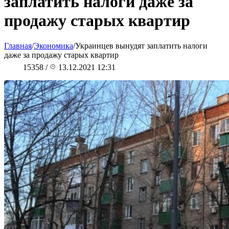
заплатить налоги даже за
продажу старых квартир
Главная
/
Экономика
/
Украинцев вынудят заплатить налоги
даже за продажу старых квартир
15358
/
13.12.2021 12:31