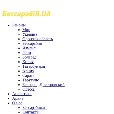
Районы
Мир
Украина
Одесская область
Бессарабия
Измаил
Рени
Болград
Килия
Татарбунары
Арциз
Сарата
Тарутино
Белгород-Днестровский
Одесса
Аналитика
Архив
О нас
Бессарабия.ua
Контакты