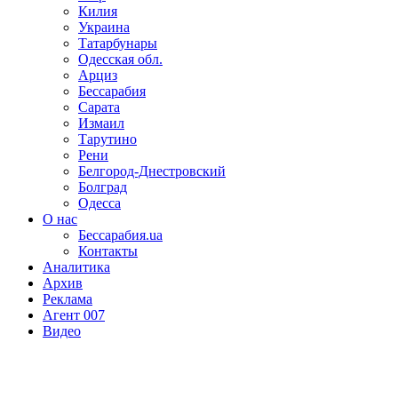
Килия
Украина
Татарбунары
Одесская обл.
Арциз
Бессарабия
Сарата
Измаил
Тарутино
Рени
Белгород-Днестровский
Болград
Одесса
О нас
Бессарабия.ua
Контакты
Аналитика
Архив
Реклама
Агент 007
Видео