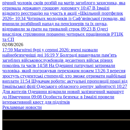
річний чоловік скоїв розбій на матір загиблого захисника, яка
отримала державну грошову допомогу
10:47
В Ізмаїлі
відкрито реєстрацію на участь в акції «Шкільний портфелик
2026»
10:34
Чотирьох молодиків із Саф’янівської громади, які
вчинили розбійний напад на пенсіонерів та їх онука,
відправили за ґрати на тривалий строк
09:23
В Одесі
внаслідок стрілянини поранено чотирьох працівників РТЦК
та СП
02/08/2026
17:59
Магнітні бурі у серпні 2026: вчені назвали
найнебезпечніші дні
16:19
У Болграді вшанували пам’ять
загиблих військовослужбовців десантних військ різних
поколінь та часів
14:58
На Одещині патрульні затримали
чоловіка, який погрожував перехожим ножем
13:26
З вересня
зростуть студентські стипендії: хто зможе отримати найбільші
виплати
11:54
Шукачам роботи: актуальні пропозиції праці від
Ізмаїльської філії Одеського обласного центру зайнятості
10:27
Для жителів Одещини відкрили новий залізничний маршрут
до Німеччини
09:08
Особиста безпека: в Ізмаїлі провели
інтерактивний квест для підлітків
Рекламные новости