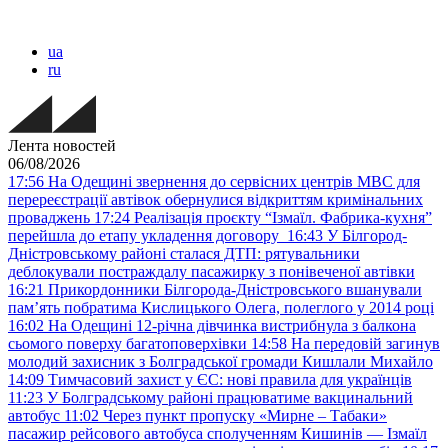
ua
ru
Лента новостей
06/08/2026
17:56
На Одещині звернення до сервісних центрів МВС для
перереєстрації автівок обернулися відкриттям кримінальних
проваджень
17:24
Реалізація проєкту “Ізмаїл. Фабрика-кухня”
перейшла до етапу укладення договору
16:43
У Білгород-
Дністровському районі сталася ДТП: рятувальники
деблокували постраждалу пасажирку з понівеченої автівки
16:21
Прикордонники Білгорода-Дністровського вшанували
пам’ять побратима Кислицького Олега, полеглого у 2014 році
16:02
На Одещині 12-річна дівчинка вистрибнула з балкона
сьомого поверху багатоповерхівки
14:58
На передовій загинув
молодий захисник з Болградської громади Кишлали Михайло
14:09
Тимчасовий захист у ЄС: нові правила для українців
11:23
У Болградському районі працюватиме вакцинальний
автобус
11:02
Через пункт пропуску «Мирне – Табаки»
пасажир рейсового автобуса сполученням Кишинів — Ізмаїл