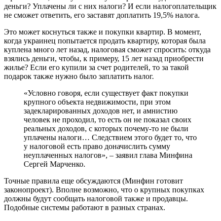
деньги? Уплачены ли с них налоги? И если налогоплательщик
не сможет ответить, его заставят доплатить 19,5% налога.
Это может коснуться также и покупки квартир. В момент,
когда украинец попытается продать квартиру, которая была
куплена много лет назад, налоговая сможет спросить: откуда
взялись деньги, чтобы, к примеру, 15 лет назад приобрести
жилье? Если его купили за счет родителей, то за такой
подарок также нужно было заплатить налог.
«Условно говоря, если существует факт покупки
крупного объекта недвижимости, при этом
задекларированных доходов нет, и амнистию
человек не проходил, то есть он не показал своих
реальных доходов, с которых почему-то не были
уплачены налоги… Следствием этого будет то, что
у налоговой есть право доначислить сумму
неуплаченных налогов», – заявил глава Минфина
Сергей Марченко.
Точные правила еще обсуждаются (Минфин готовит
законопроект). Вполне возможно, что о крупных покупках
должны будут сообщать налоговой также и продавцы.
Подобные системы работают в разных странах.