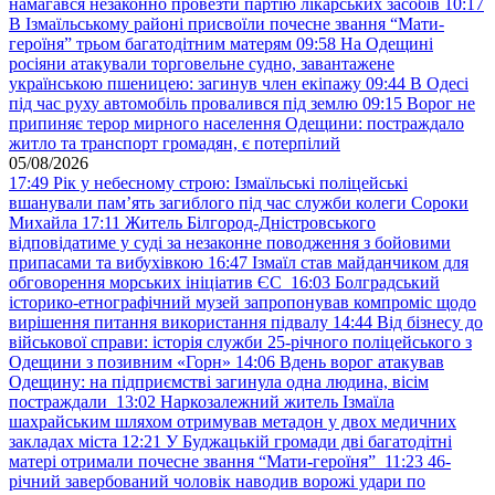
намагався незаконно провезти партію лікарських засобів
10:17
В Ізмаїльському районі присвоїли почесне звання “Мати-
героїня” трьом багатодітним матерям
09:58
На Одещині
росіяни атакували торговельне судно, завантажене
українською пшеницею: загинув член екіпажу
09:44
В Одесі
під час руху автомобіль провалився під землю
09:15
Ворог не
припиняє терор мирного населення Одещини: постраждало
житло та транспорт громадян, є потерпілий
05/08/2026
17:49
Рік у небесному строю: Ізмаїльські поліцейські
вшанували пам’ять загиблого під час служби колеги Сороки
Михайла
17:11
Житель Білгород-Дністровського
відповідатиме у суді за незаконне поводження з бойовими
припасами та вибухівкою
16:47
Ізмаїл став майданчиком для
обговорення морських ініціатив ЄС
16:03
Болградський
історико-етнографічний музей запропонував компроміс щодо
вирішення питання використання підвалу
14:44
Від бізнесу до
військової справи: історія служби 25-річного поліцейського з
Одещини з позивним «Горн»
14:06
Вдень ворог атакував
Одещину: на підприємстві загинула одна людина, вісім
постраждали
13:02
Наркозалежний житель Ізмаїла
шахрайським шляхом отримував метадон у двох медичних
закладах міста
12:21
У Буджацькій громади дві багатодітні
матері отримали почесне звання “Мати-героїня”
11:23
46-
річний завербований чоловік наводив ворожі удари по