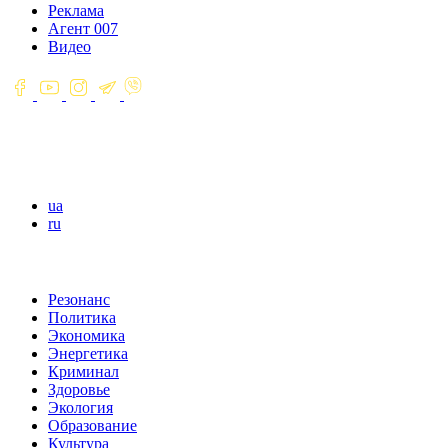
Реклама
Агент 007
Видео
ua
ru
Резонанс
Политика
Экономика
Энергетика
Криминал
Здоровье
Экология
Образование
Культура