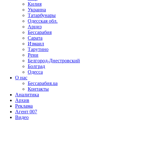
Килия
Украина
Татарбунары
Одесская обл.
Арциз
Бессарабия
Сарата
Измаил
Тарутино
Рени
Белгород-Днестровский
Болград
Одесса
О нас
Бессарабия.ua
Контакты
Аналитика
Архив
Реклама
Агент 007
Видео