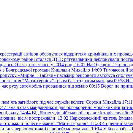
ереєстрації автівок обернулися відкриттям кримінальних провад
ровському районі сталася ДТП: рятувальники деблокували постр
ького Олега, полеглого у 2014 році
16:02
На Одещині 12-річна д
к з Болградської громади Кишлали Михайло
14:09
Тимчасовий за
пропуску «Мирне – Табаки» пасажир рейсового автобуса сполуче
есне звання “Мати-героїня” трьом багатодітним матерям
09:58
На 
д час руху автомобіль провалився під землю
09:15
Ворог не припи
и пам’ять загиблого під час служби колеги Сороки Михайла
17:11
:47
Ізмаїл став майданчиком для обговорення морських ініціати
я підвалу
14:44
Від бізнесу до військової справи: історія служб
 людина, вісім постраждали
13:02
Наркозалежний житель Ізмаїл
ері отримали почесне звання “Мати-героїня”
11:23
46-річний заве
елилися червонокнижні європейські хом’яки
10:14
У Бессарабськ