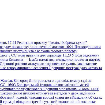
жень
17:24
Реалізація проєкту “Ізмаїл. Фабрика-кухня”
аждалу пасажирку з понівеченої автівки
16:21
Прикордонники
івчинка вистрибнула з балкона сьомого поверху
хист у ЄС: нові правила для українців
11:23
У Болградському
нням Кишинів — Ізмаїл намагався незаконно провезти партію
Одещині росіяни атакували торговельне судно, завантажене
няє терор мирного населення Одещини: постраждало житло та
Житель Білгород-Дністровського відповідатиме у суді за
в ЄС
16:03
Болградський історико-етнографічний музей
и 25-річного поліцейського з Одещини з позивним «Горн»
14:06
а шахрайським шляхом отримував метадон у двох медичних
рбований чоловік наводив ворожі удари по військових обʼєктах
ій громаді відкрили третій сучасний водоочисний комплекс