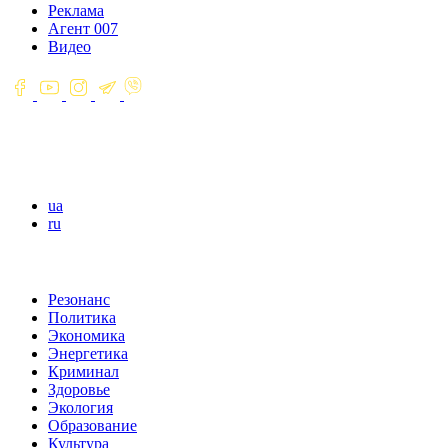
Реклама
Агент 007
Видео
ua
ru
Резонанс
Политика
Экономика
Энергетика
Криминал
Здоровье
Экология
Образование
Культура