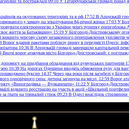
загиблий та постраждалі
09:10
У Татарбунарській громаді понад 
раїнців на окупованих територіях та в рф
17:52
В Арцизькій гро
озрюваного у замаху на зґвалтування 84-річної жінки
17:03
У Бол
уповувати електроенергію з України через зупинку енергоблока
своє життя за Батьківщину
15:19
У Білгороді-Дністровському ого
 викрито чергову схему незаконного переправлення ухилянтів ч
8
Ворог вдарив ракетами поблизу ринку в передмісті Одеси: 
анізатора
10:36
В Арцизькій громаді завершили капітальний ремон
9
Вночі ворог атакував місто Білгород-Дністровський: є постраж
у допомогу на придбання обладнання від румунських партнерів
1
узею
16:39
На дорогах Одещини вводять обмеження руху для вант
: пошкоджено буксир
14:37
Через два роки після загибелі у Білг
свого однорічного сина: дитина загинула на місці
12:59
Ворог ат
пункту «Виноградівка — Вулканешти»
11:22
У Білгород-Дністровс
змаїлі відкрито реєстрацію на участь в акції «Шкільний портфели
и за ґрати на тривалий строк
09:23
В Одесі внаслідок стрілянин