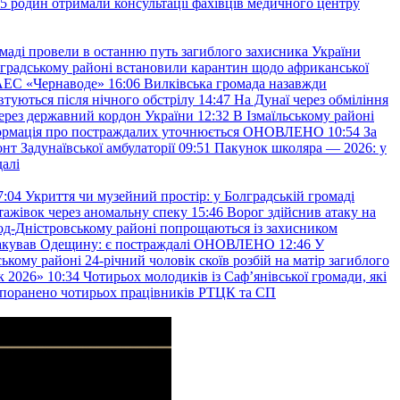
45 родин отримали консультації фахівців медичного центру
маді провели в останню путь загиблого захисника України
градському районі встановили карантин щодо африканської
 АЕС «Чернаводе»
16:06
Вилківська громада назавжди
втуються після нічного обстрілу
14:47
На Дунаї через обміління
ерез державний кордон України
12:32
В Ізмаїльському районі
інформація про постраждалих уточнюється ОНОВЛЕНО
10:54
За
т Задунаївської амбулаторії
09:51
Пакунок школяра — 2026: у
далі
7:04
Укриття чи музейний простір: у Болградській громаді
ажівок через аномальну спеку
15:46
Ворог здійснив атаку на
ород-Дністровському районі попрощаються із захисником
акував Одещину: є постраждалі ОНОВЛЕНО
12:46
У
ькому районі 24-річний чоловік скоїв розбій на матір загиблого
к 2026»
10:34
Чотирьох молодиків із Саф’янівської громади, які
и поранено чотирьох працівників РТЦК та СП