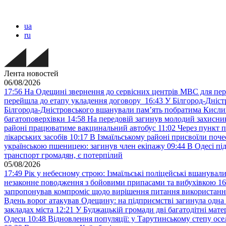
ua
ru
Лента новостей
06/08/2026
17:56
На Одещині звернення до сервісних центрів МВС для пер
перейшла до етапу укладення договору
16:43
У Білгород-Дніст
Білгорода-Дністровського вшанували пам’ять побратима Кислиц
багатоповерхівки
14:58
На передовій загинув молодий захисни
районі працюватиме вакцинальний автобус
11:02
Через пункт 
лікарських засобів
10:17
В Ізмаїльському районі присвоїли поч
українською пшеницею: загинув член екіпажу
09:44
В Одесі пі
транспорт громадян, є потерпілий
05/08/2026
17:49
Рік у небесному строю: Ізмаїльські поліцейські вшанувал
незаконне поводження з бойовими припасами та вибухівкою
16
запропонував компроміс щодо вирішення питання використанн
Вдень ворог атакував Одещину: на підприємстві загинула одна
закладах міста
12:21
У Буджацькій громади дві багатодітні мат
Одеси
10:48
Відновлення популяції: у Тарутинському степу ос