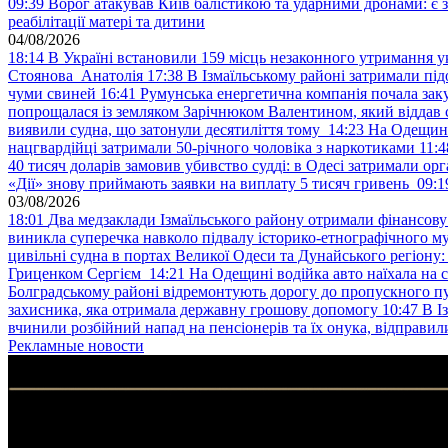
09:39
Ворог атакував Київ балістикою та ударними дронами: є 
реабілітації матері та дитини
04/08/2026
18:14
В Україні встановили 159 місць незаконного утримання ук
Стоянова Анатолія
17:38
В Ізмаїльському районі затримали під
чуми свиней
16:41
Румунська енергетична компанія почала зак
попрощалася із земляком Зарічнюком Валентином, який віддав 
виявили судна, що затонули десятиліття тому
14:23
На Одещині
нацгвардійці затримали 50-річного чоловіка з наркотиками
11:4
40 тисяч доларів замовив убивство судді: в Одесі затримали орг
«Дії» знову приймають заявки на виплату 5 тисяч гривень
09:1
03/08/2026
18:01
Два медзаклади Ізмаїльського району отримали фінансов
виникла суперечка навколо підвалу історико-етнографічного м
цивільні судна в портах Великої Одеси та Дунайського регіону
Гриценком Сергієм
14:21
На Одещині водійка авто наїхала на 
Болградському районі відремонтують дорогу до пропускного 
захисника, яка отримала державну грошову допомогу
10:47
В І
вчинили розбійний напад на пенсіонерів та їх онука, відправил
Рекламные новости