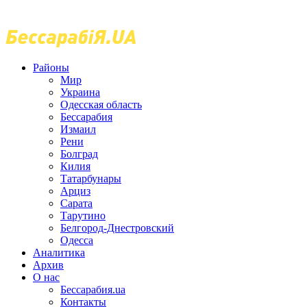
Районы
Мир
Украина
Одесская область
Бессарабия
Измаил
Рени
Болград
Килия
Татарбунары
Арциз
Сарата
Тарутино
Белгород-Днестровский
Одесса
Аналитика
Архив
О нас
Бессарабия.ua
Контакты