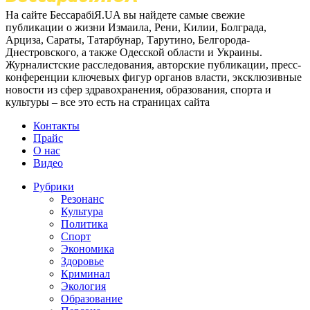
На сайте БессарабіЯ.UA вы найдете самые свежие
публикации о жизни Измаила, Рени, Килии, Болграда,
Арциза, Сараты, Татарбунар, Тарутино, Белгорода-
Днестровского, а также Одесской области и Украины.
Журналистские расследования, авторские публикации, пресс-
конференции ключевых фигур органов власти, эксклюзивные
новости из сфер здравохранения, образования, спорта и
культуры – все это есть на страницах сайта
Контакты
Прайс
О нас
Видео
Рубрики
Резонанс
Культура
Политика
Спорт
Экономика
Здоровье
Криминал
Экология
Образование