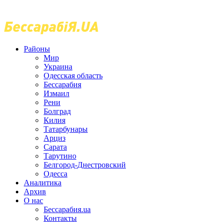
Районы
Мир
Украина
Одесская область
Бессарабия
Измаил
Рени
Болград
Килия
Татарбунары
Арциз
Сарата
Тарутино
Белгород-Днестровский
Одесса
Аналитика
Архив
О нас
Бессарабия.ua
Контакты