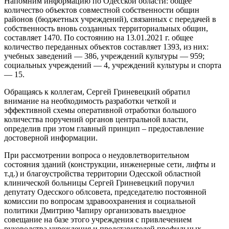
Напомним информацию по Одесской области: общее
количество объектов совместной собственности общин
районов (бюджетных учреждений), связанных с передачей в
собственность вновь созданных территориальных общин,
составляет 1470. По состоянию на 13.01.2021 г. общее
количество переданных объектов составляет 1393, из них:
учебных заведений — 386, учреждений культуры — 959;
социальных учреждений — 4, учреждений культуры и спорта
— 15.
Обращаясь к коллегам, Сергей Гриневецкий обратил
внимание на необходимость разработки четкой и
эффективной схемы оперативной отработки большого
количества поручений органов центральной власти,
определив при этом главный принцип – предоставление
достоверной информации.
При рассмотрении вопроса о неудовлетворительном
состояния зданий (конструкции, инженерные сети, лифты и
т.д.) и благоустройства территории Одесской областной
клинической больницы Сергей Гриневецкий поручил
депутату Одесского облсовета, председателю постоянной
комиссии по вопросам здравоохранения и социальной
политики Дмитрию Чапиру организовать выездное
совещание на базе этого учреждения с привлечением
руководства учреждения и представителей профильных