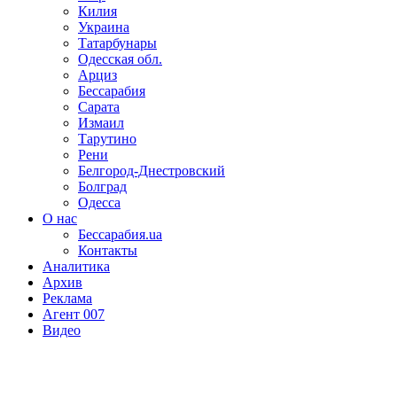
Килия
Украина
Татарбунары
Одесская обл.
Арциз
Бессарабия
Сарата
Измаил
Тарутино
Рени
Белгород-Днестровский
Болград
Одесса
О нас
Бессарабия.ua
Контакты
Аналитика
Архив
Реклама
Агент 007
Видео