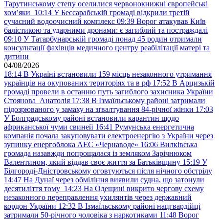
Тарутинському степу оселилися червонокнижні європейські
хом’яки
10:14
У Бессарабській громаді відкрили третій
сучасний водоочисний комплекс
09:39
Ворог атакував Київ
балістикою та ударними дронами: є загиблий та постраждалі
09:10
У Татарбунарській громаді понад 45 родин отримали
консультації фахівців медичного центру реабілітації матері та
дитини
04/08/2026
18:14
В Україні встановили 159 місць незаконного утримання
українців на окупованих територіях та в рф
17:52
В Арцизькій
громаді провели в останню путь загиблого захисника України
Стоянова Анатолія
17:38
В Ізмаїльському районі затримали
підозрюваного у замаху на зґвалтування 84-річної жінки
17:03
У Болградському районі встановили карантин щодо
африканської чуми свиней
16:41
Румунська енергетична
компанія почала закуповувати електроенергію з України через
зупинку енергоблока АЕС «Чернаводе»
16:06
Вилківська
громада назавжди попрощалася із земляком Зарічнюком
Валентином, який віддав своє життя за Батьківщину
15:19
У
Білгороді-Дністровському оговтуються після нічного обстрілу
14:47
На Дунаї через обміління виявили судна, що затонули
десятиліття тому
14:23
На Одещині викрито чергову схему
незаконного переправлення ухилянтів через державний
кордон України
12:32
В Ізмаїльському районі нацгвардійці
затримали 50-річного чоловіка з наркотиками
11:48
Ворог