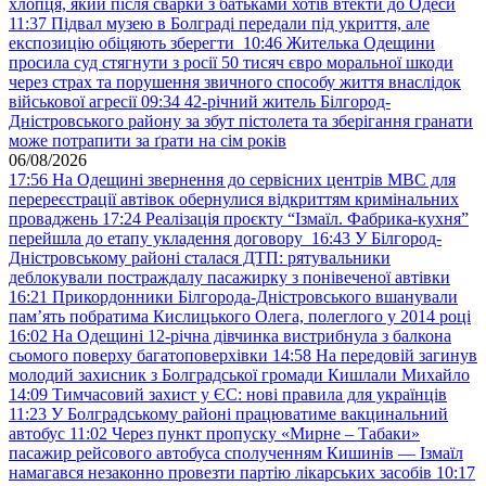
хлопця, який після сварки з батьками хотів втекти до Одеси
11:37
Підвал музею в Болграді передали під укриття, але
експозицію обіцяють зберегти
10:46
Жителька Одещини
просила суд стягнути з росії 50 тисяч євро моральної шкоди
через страх та порушення звичного способу життя внаслідок
військової агресії
09:34
42-річний житель Білгород-
Дністровського району за збут пістолета та зберігання гранати
може потрапити за ґрати на сім років
06/08/2026
17:56
На Одещині звернення до сервісних центрів МВС для
перереєстрації автівок обернулися відкриттям кримінальних
проваджень
17:24
Реалізація проєкту “Ізмаїл. Фабрика-кухня”
перейшла до етапу укладення договору
16:43
У Білгород-
Дністровському районі сталася ДТП: рятувальники
деблокували постраждалу пасажирку з понівеченої автівки
16:21
Прикордонники Білгорода-Дністровського вшанували
пам’ять побратима Кислицького Олега, полеглого у 2014 році
16:02
На Одещині 12-річна дівчинка вистрибнула з балкона
сьомого поверху багатоповерхівки
14:58
На передовій загинув
молодий захисник з Болградської громади Кишлали Михайло
14:09
Тимчасовий захист у ЄС: нові правила для українців
11:23
У Болградському районі працюватиме вакцинальний
автобус
11:02
Через пункт пропуску «Мирне – Табаки»
пасажир рейсового автобуса сполученням Кишинів — Ізмаїл
намагався незаконно провезти партію лікарських засобів
10:17