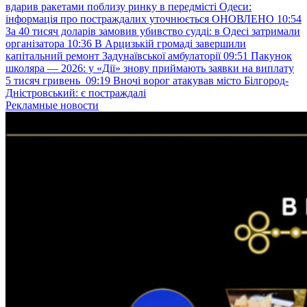
вдарив ракетами поблизу ринку в передмісті Одеси:
інформація про постраждалих уточнюється ОНОВЛЕНО
10:54
За 40 тисяч доларів замовив убивство судді: в Одесі затримали
організатора
10:36
В Арцизькій громаді завершили
капітальний ремонт Задунаївської амбулаторії
09:51
Пакунок
школяра — 2026: у «Дії» знову приймають заявки на виплату
5 тисяч гривень
09:19
Вночі ворог атакував місто Білгород-
Дністровський: є постраждалі
Рекламные новости