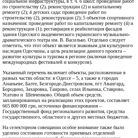
социальной инфраструктуры, в т. ч. 6 школ: проведение работ
по строительству (2), реконструкции (2) и капитальному
ремонту (2); 4 детских сада: проведение работ по
строительству (2), реконструкции (2); 5 объектов спортивного
назначения: проведение работ по капитальному ремонту (4) и
реконструкции (1); реставрация и реабилитация фасадов
здания Одесского академического украинского музыкально-
драматического театра им. В. Василько. Отдельно следует
отметить, что этот объект является знаковым для культурного
наследия Одесчины, а цель реализации данного проекта –
развитие культуры и туризма в регионе (включая проведение
международных фестивалей и конкурсов).
Указанный перечень включает объекты, расположенные в
разных частях области: в Одессе – 5, а также в городах
Ананьеве, Балте, Белгороде-Днестровском, пгт Авангард,
Бородино, Захаровка, Таирово, селах Ильинка, Ставрово,
Усатово и Шевченково. Общий объем средств,
запланированных на реализацию этих проектов, составляет
665 800 000 грн, источники финансирования –
Государственный фонд регионального развития, средства
государственного, областного и других местных бюджетов.
На селекторном совещании особое внимание также было
уделено состоянию готовности приемных отделений