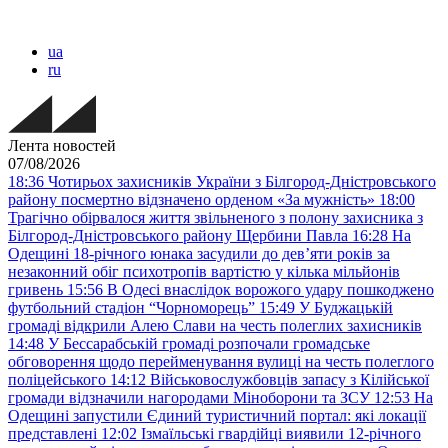
ua
ru
Лента новостей
07/08/2026
18:36
Чотирьох захисників України з Білгород-Дністровського
району посмертно відзначено орденом «За мужність»
18:00
Трагічно обірвалося життя звільненого з полону захисника з
Білгород-Дністровського району Щербини Павла
16:28
На
Одещині 18-річного юнака засудили до дев’яти років за
незаконний обіг психотропів вартістю у кілька мільйонів
гривень
15:56
В Одесі внаслідок ворожого удару пошкоджено
футбольний стадіон “Чорноморець”
15:49
У Буджацькій
громаді відкрили Алею Слави на честь полеглих захисників
14:48
У Бессарабській громаді розпочали громадське
обговорення щодо перейменування вулиці на честь полеглого
поліцейського
14:12
Військовослужбовців запасу з Кілійської
громади відзначили нагородами Міноборони та ЗСУ
12:53
На
Одещині запустили Єдиний туристичний портал: які локації
представлені
12:02
Ізмаїльські гвардійці виявили 12-річного