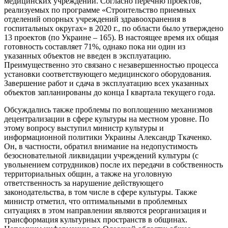
медицинских учреждений. Согласно перечню проектов,
реализуемых по программе «Строительство приемных
отделений опорных учреждений здравоохранения в
госпитальных округах» в 2020 г., по области было утверждено
13 проектов (по Украине – 165). В настоящее время их общая
готовность составляет 71%, однако пока ни один из
указанных объектов не введен в эксплуатацию.
Преимущественно это связано с незавершенностью процесса
установки соответствующего медицинского оборудования.
Завершение работ и сдача в эксплуатацию всех указанных
объектов запланированы до конца I квартала текущего года.
Обсуждались также проблемы по воплощению механизмов
децентрализации в сфере культуры на местном уровне. По
этому вопросу выступил министр культуры и
информационной политики Украины Александр Ткаченко.
Он, в частности, обратил внимание на недопустимость
безосновательной ликвидации учреждений культуры (с
увольнением сотрудников) после их передачи в собственность
территориальных общин, а также на уголовную
ответственность за нарушение действующего
законодательства, в том числе в сфере культуры. Также
министр отметил, что оптимальными в проблемных
ситуациях в этом направлении являются реорганизация и
трансформация культурных пространств в общинах.