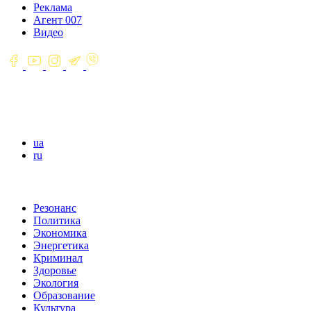
Реклама
Агент 007
Видео
ua
ru
Резонанс
Политика
Экономика
Энергетика
Криминал
Здоровье
Экология
Образование
Культура