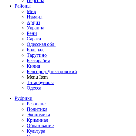
Персона
Районы
Мир
Измаил
Арциз
Украина
Рени
Сарата
Одесская обл.
Болград
Тарутино
Бессарабия
Килия
Белгород-Днестровский
Menu Item
Татарбунары
Одесса
Рубрики
Резонанс
Политика
Экономика
Криминал
Образование
Культура