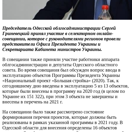
Председатель Одесской облгосадминистрации Сергей
Гриневецкий принял участие в селекторном онлайн-
совещании, которое с руководителями регионов провели
представители Офиса Президента Украины и
Секретариата Кабинета министров Украины.
В совещании также приняли участие работники аппарата
облгосадминистрации и депутаты Одесского областного
совета. Во время совещания был обсужден вопрос ввода в
эксплуатацию объектов Программы Президента Украины
«Национальный проект «Большая стройка» (2020). Так, к
сегодняшнему дню введены в эксплуатацию 5 из 13 объектов,
которые были внесены в программу на 2020 год (в целом по
Украине их 151 322), при этом 3 объекта не завершены и
внесены в перечень на 2021 г.
На совещании было также рассмотрено состояние
формирования перечня проектов, которые должны быть
реализованы в рамках указанной программы в 2021 году. В
Одесской области для внесения определены 16 объектов