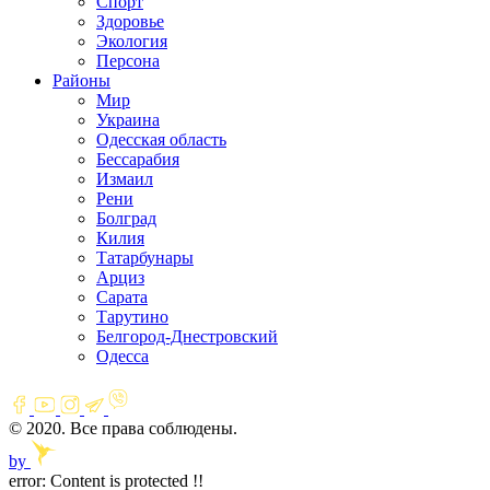
Спорт
Здоровье
Экология
Персона
Районы
Мир
Украина
Одесская область
Бессарабия
Измаил
Рени
Болград
Килия
Татарбунары
Арциз
Сарата
Тарутино
Белгород-Днестровский
Одесса
© 2020. Все права соблюдены.
by
error:
Content is protected !!