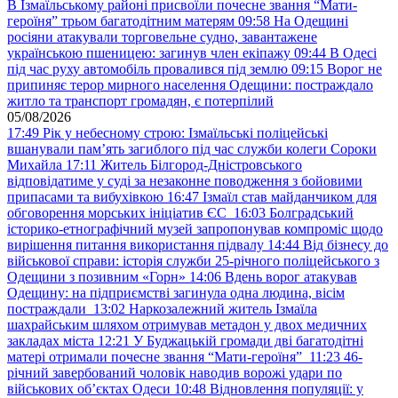
В Ізмаїльському районі присвоїли почесне звання “Мати-
героїня” трьом багатодітним матерям
09:58
На Одещині
росіяни атакували торговельне судно, завантажене
українською пшеницею: загинув член екіпажу
09:44
В Одесі
під час руху автомобіль провалився під землю
09:15
Ворог не
припиняє терор мирного населення Одещини: постраждало
житло та транспорт громадян, є потерпілий
05/08/2026
17:49
Рік у небесному строю: Ізмаїльські поліцейські
вшанували пам’ять загиблого під час служби колеги Сороки
Михайла
17:11
Житель Білгород-Дністровського
відповідатиме у суді за незаконне поводження з бойовими
припасами та вибухівкою
16:47
Ізмаїл став майданчиком для
обговорення морських ініціатив ЄС
16:03
Болградський
історико-етнографічний музей запропонував компроміс щодо
вирішення питання використання підвалу
14:44
Від бізнесу до
військової справи: історія служби 25-річного поліцейського з
Одещини з позивним «Горн»
14:06
Вдень ворог атакував
Одещину: на підприємстві загинула одна людина, вісім
постраждали
13:02
Наркозалежний житель Ізмаїла
шахрайським шляхом отримував метадон у двох медичних
закладах міста
12:21
У Буджацькій громади дві багатодітні
матері отримали почесне звання “Мати-героїня”
11:23
46-
річний завербований чоловік наводив ворожі удари по
військових обʼєктах Одеси
10:48
Відновлення популяції: у