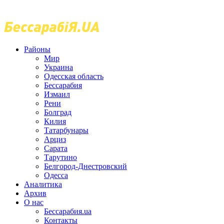
Районы
Мир
Украина
Одесская область
Бессарабия
Измаил
Рени
Болград
Килия
Татарбунары
Арциз
Сарата
Тарутино
Белгород-Днестровский
Одесса
Аналитика
Архив
О нас
Бессарабия.ua
Контакты