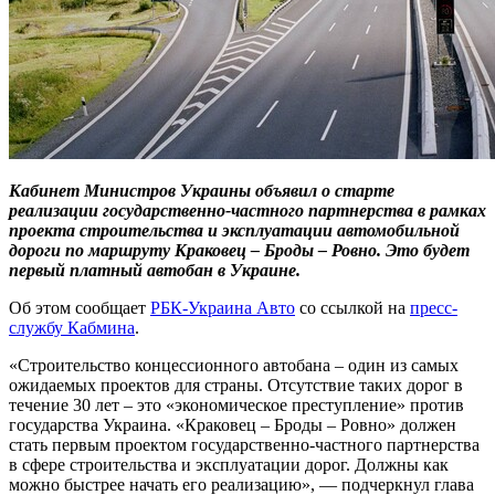
Кабинет Министров Украины объявил о старте
реализации государственно-частного партнерства в рамках
проекта строительства и эксплуатации автомобильной
дороги по маршруту Краковец – Броды – Ровно. Это будет
первый платный автобан в Украине.
Об этом сообщает
РБК-Украина Авто
со ссылкой на
пресс-
службу Кабмина
.
«Строительство концессионного автобана – один из самых
ожидаемых проектов для страны. Отсутствие таких дорог в
течение 30 лет – это «экономическое преступление» против
государства Украина. «Краковец – Броды – Ровно» должен
стать первым проектом государственно-частного партнерства
в сфере строительства и эксплуатации дорог. Должны как
можно быстрее начать его реализацию», — подчеркнул глава