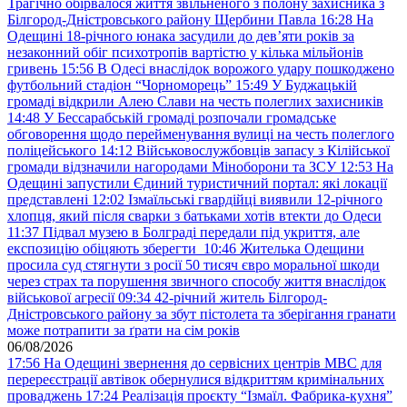
Трагічно обірвалося життя звільненого з полону захисника з
Білгород-Дністровського району Щербини Павла
16:28
На
Одещині 18-річного юнака засудили до дев’яти років за
незаконний обіг психотропів вартістю у кілька мільйонів
гривень
15:56
В Одесі внаслідок ворожого удару пошкоджено
футбольний стадіон “Чорноморець”
15:49
У Буджацькій
громаді відкрили Алею Слави на честь полеглих захисників
14:48
У Бессарабській громаді розпочали громадське
обговорення щодо перейменування вулиці на честь полеглого
поліцейського
14:12
Військовослужбовців запасу з Кілійської
громади відзначили нагородами Міноборони та ЗСУ
12:53
На
Одещині запустили Єдиний туристичний портал: які локації
представлені
12:02
Ізмаїльські гвардійці виявили 12-річного
хлопця, який після сварки з батьками хотів втекти до Одеси
11:37
Підвал музею в Болграді передали під укриття, але
експозицію обіцяють зберегти
10:46
Жителька Одещини
просила суд стягнути з росії 50 тисяч євро моральної шкоди
через страх та порушення звичного способу життя внаслідок
військової агресії
09:34
42-річний житель Білгород-
Дністровського району за збут пістолета та зберігання гранати
може потрапити за ґрати на сім років
06/08/2026
17:56
На Одещині звернення до сервісних центрів МВС для
перереєстрації автівок обернулися відкриттям кримінальних
проваджень
17:24
Реалізація проєкту “Ізмаїл. Фабрика-кухня”