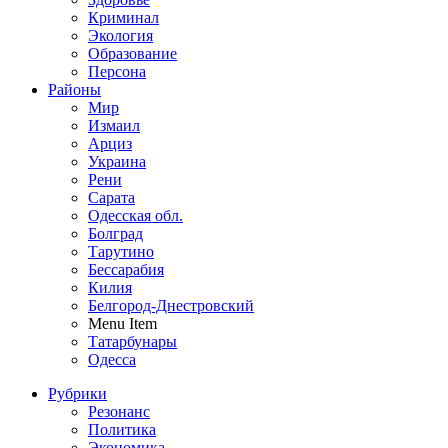
Криминал
Экология
Образование
Персона
Районы
Мир
Измаил
Арциз
Украина
Рени
Сарата
Одесская обл.
Болград
Тарутино
Бессарабия
Килия
Белгород-Днестровский
Menu Item
Татарбунары
Одесса
Рубрики
Резонанс
Политика
Экономика