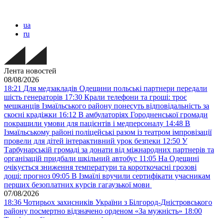
ua
ru
Лента новостей
08/08/2026
18:21
Для медзакладів Одещини польські партнери передали
шість генераторів
17:30
Крали телефони та гроші: троє
мешканців Ізмаїльського району понесуть відповідальність за
скоєні крадіжки
16:12
В амбулаторіях Городненської громади
покращили умови для пацієнтів і медперсоналу
14:48
В
Ізмаїльському районі поліцейські разом із театром імпровізації
провели для дітей інтерактивний урок безпеки
12:50
У
Тарбунарській громаді за донати від міжнародних партнерів та
організацій придбали шкільний автобус
11:05
На Одещині
очікується зниження температури та короткочасні грозові
дощі: прогноз
09:05
В Ізмаїлі вручили сертифікати учасникам
перших безоплатних курсів гагаузької мови
07/08/2026
18:36
Чотирьох захисників України з Білгород-Дністровського
району посмертно відзначено орденом «За мужність»
18:00