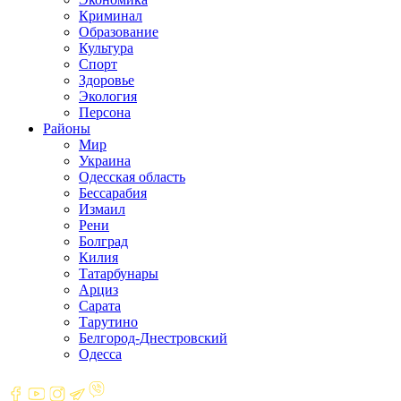
Криминал
Образование
Культура
Спорт
Здоровье
Экология
Персона
Районы
Мир
Украина
Одесская область
Бессарабия
Измаил
Рени
Болград
Килия
Татарбунары
Арциз
Сарата
Тарутино
Белгород-Днестровский
Одесса