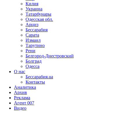
Килия
Украина
Татарбунары
Одесская обл.
Арциз
Бессарабия
Сарата
Измаил
Тарутино
Рени
Белгород-Днестровский
Болград
Одесса
О нас
Бессарабия.ua
Контакты
Аналитика
Архив
Реклама
Агент 007
Видео