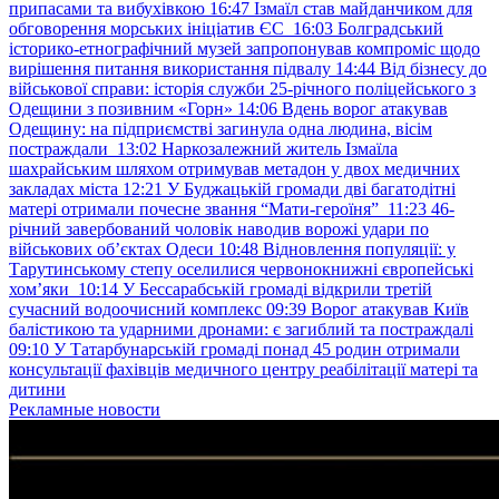
припасами та вибухівкою
16:47
Ізмаїл став майданчиком для
обговорення морських ініціатив ЄС
16:03
Болградський
історико-етнографічний музей запропонував компроміс щодо
вирішення питання використання підвалу
14:44
Від бізнесу до
військової справи: історія служби 25-річного поліцейського з
Одещини з позивним «Горн»
14:06
Вдень ворог атакував
Одещину: на підприємстві загинула одна людина, вісім
постраждали
13:02
Наркозалежний житель Ізмаїла
шахрайським шляхом отримував метадон у двох медичних
закладах міста
12:21
У Буджацькій громади дві багатодітні
матері отримали почесне звання “Мати-героїня”
11:23
46-
річний завербований чоловік наводив ворожі удари по
військових обʼєктах Одеси
10:48
Відновлення популяції: у
Тарутинському степу оселилися червонокнижні європейські
хом’яки
10:14
У Бессарабській громаді відкрили третій
сучасний водоочисний комплекс
09:39
Ворог атакував Київ
балістикою та ударними дронами: є загиблий та постраждалі
09:10
У Татарбунарській громаді понад 45 родин отримали
консультації фахівців медичного центру реабілітації матері та
дитини
Рекламные новости