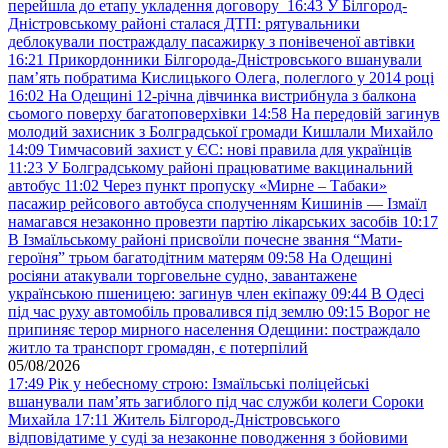
перейшла до етапу укладення договору
16:43
У Білгород-
Дністровському районі сталася ДТП: рятувальники
деблокували постраждалу пасажирку з понівеченої автівки
16:21
Прикордонники Білгорода-Дністровського вшанували
пам’ять побратима Кислицького Олега, полеглого у 2014 році
16:02
На Одещині 12-річна дівчинка вистрибнула з балкона
сьомого поверху багатоповерхівки
14:58
На передовій загинув
молодий захисник з Болградської громади Кишлали Михайло
14:09
Тимчасовий захист у ЄС: нові правила для українців
11:23
У Болградському районі працюватиме вакцинальний
автобус
11:02
Через пункт пропуску «Мирне – Табаки»
пасажир рейсового автобуса сполученням Кишинів — Ізмаїл
намагався незаконно провезти партію лікарських засобів
10:17
В Ізмаїльському районі присвоїли почесне звання “Мати-
героїня” трьом багатодітним матерям
09:58
На Одещині
росіяни атакували торговельне судно, завантажене
українською пшеницею: загинув член екіпажу
09:44
В Одесі
під час руху автомобіль провалився під землю
09:15
Ворог не
припиняє терор мирного населення Одещини: постраждало
житло та транспорт громадян, є потерпілий
05/08/2026
17:49
Рік у небесному строю: Ізмаїльські поліцейські
вшанували пам’ять загиблого під час служби колеги Сороки
Михайла
17:11
Житель Білгород-Дністровського
відповідатиме у суді за незаконне поводження з бойовими