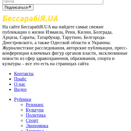
Подписаться
На сайте БессарабіЯ.UA вы найдете самые свежие
публикации о жизни Измаила, Рени, Килии, Болграда,
Арциза, Сараты, Татарбунар, Тарутино, Белгорода-
Днестровского, а также Одесской области и Украины.
Журналистские расследования, авторские публикации, пресс-
конференции ключевых фигур органов власти, эксклюзивные
новости из сфер здравохранения, образования, спорта и
культуры – все это есть на страницах сайта
Контакты
Прайс
О нас
Видео
Рубрики
Резонанс
Культура
Политика
Спорт
Экономика
Здоровье