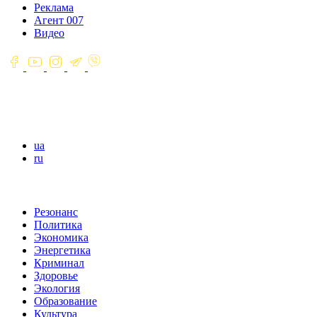
Реклама
Агент 007
Видео
ua
ru
Резонанс
Политика
Экономика
Энергетика
Криминал
Здоровье
Экология
Образование
Культура