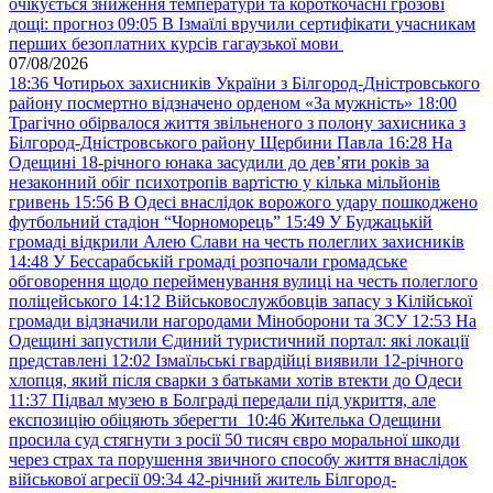
очікується зниження температури та короткочасні грозові
дощі: прогноз
09:05
В Ізмаїлі вручили сертифікати учасникам
перших безоплатних курсів гагаузької мови
07/08/2026
18:36
Чотирьох захисників України з Білгород-Дністровського
району посмертно відзначено орденом «За мужність»
18:00
Трагічно обірвалося життя звільненого з полону захисника з
Білгород-Дністровського району Щербини Павла
16:28
На
Одещині 18-річного юнака засудили до дев’яти років за
незаконний обіг психотропів вартістю у кілька мільйонів
гривень
15:56
В Одесі внаслідок ворожого удару пошкоджено
футбольний стадіон “Чорноморець”
15:49
У Буджацькій
громаді відкрили Алею Слави на честь полеглих захисників
14:48
У Бессарабській громаді розпочали громадське
обговорення щодо перейменування вулиці на честь полеглого
поліцейського
14:12
Військовослужбовців запасу з Кілійської
громади відзначили нагородами Міноборони та ЗСУ
12:53
На
Одещині запустили Єдиний туристичний портал: які локації
представлені
12:02
Ізмаїльські гвардійці виявили 12-річного
хлопця, який після сварки з батьками хотів втекти до Одеси
11:37
Підвал музею в Болграді передали під укриття, але
експозицію обіцяють зберегти
10:46
Жителька Одещини
просила суд стягнути з росії 50 тисяч євро моральної шкоди
через страх та порушення звичного способу життя внаслідок
військової агресії
09:34
42-річний житель Білгород-