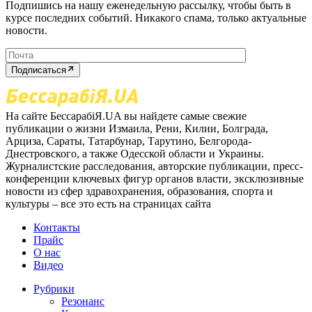
Подпишись на нашу еженедельную рассылку, чтобы быть в
курсе последних событий. Никакого спама, только актуальные
новости.
Подписаться
На сайте БессарабіЯ.UA вы найдете самые свежие
публикации о жизни Измаила, Рени, Килии, Болграда,
Арциза, Сараты, Татарбунар, Тарутино, Белгорода-
Днестровского, а также Одесской области и Украины.
Журналистские расследования, авторские публикации, пресс-
конференции ключевых фигур органов власти, эксклюзивные
новости из сфер здравохранения, образования, спорта и
культуры – все это есть на страницах сайта
Контакты
Прайс
О нас
Видео
Рубрики
Резонанс