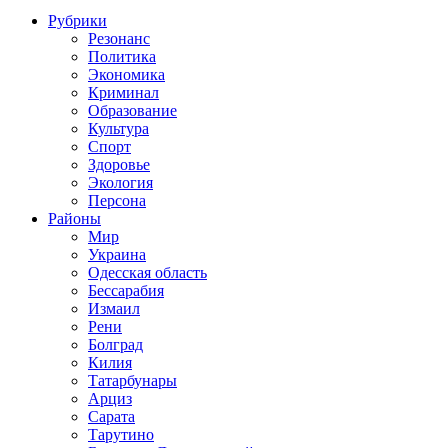
Рубрики
Резонанс
Политика
Экономика
Криминал
Образование
Культура
Спорт
Здоровье
Экология
Персона
Районы
Мир
Украина
Одесская область
Бессарабия
Измаил
Рени
Болград
Килия
Татарбунары
Арциз
Сарата
Тарутино