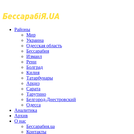
Районы
Мир
Украина
Одесская область
Бессарабия
Измаил
Рени
Болград
Килия
Татарбунары
Арциз
Сарата
Тарутино
Белгород-Днестровский
Одесса
Аналитика
Архив
О нас
Бессарабия.ua
Контакты