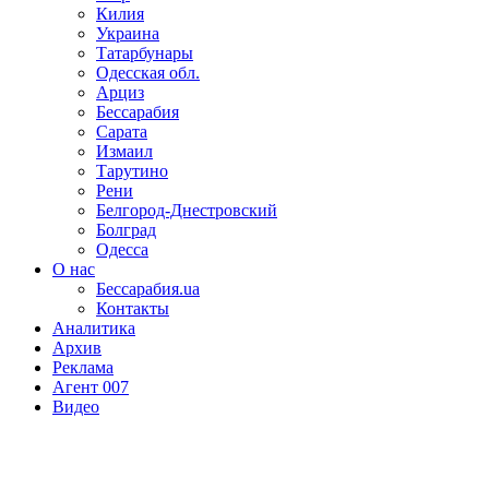
Килия
Украина
Татарбунары
Одесская обл.
Арциз
Бессарабия
Сарата
Измаил
Тарутино
Рени
Белгород-Днестровский
Болград
Одесса
О нас
Бессарабия.ua
Контакты
Аналитика
Архив
Реклама
Агент 007
Видео