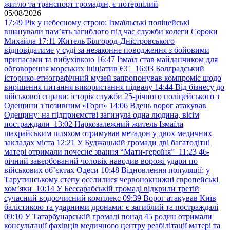
житло та транспорт громадян, є потерпілий
05/08/2026
17:49
Рік у небесному строю: Ізмаїльські поліцейські
вшанували пам’ять загиблого під час служби колеги Сороки
Михайла
17:11
Житель Білгород-Дністровського
відповідатиме у суді за незаконне поводження з бойовими
припасами та вибухівкою
16:47
Ізмаїл став майданчиком для
обговорення морських ініціатив ЄС
16:03
Болградський
історико-етнографічний музей запропонував компроміс щодо
вирішення питання використання підвалу
14:44
Від бізнесу до
військової справи: історія служби 25-річного поліцейського з
Одещини з позивним «Горн»
14:06
Вдень ворог атакував
Одещину: на підприємстві загинула одна людина, вісім
постраждали
13:02
Наркозалежний житель Ізмаїла
шахрайським шляхом отримував метадон у двох медичних
закладах міста
12:21
У Буджацькій громади дві багатодітні
матері отримали почесне звання “Мати-героїня”
11:23
46-
річний завербований чоловік наводив ворожі удари по
військових обʼєктах Одеси
10:48
Відновлення популяції: у
Тарутинському степу оселилися червонокнижні європейські
хом’яки
10:14
У Бессарабській громаді відкрили третій
сучасний водоочисний комплекс
09:39
Ворог атакував Київ
балістикою та ударними дронами: є загиблий та постраждалі
09:10
У Татарбунарській громаді понад 45 родин отримали
консультації фахівців медичного центру реабілітації матері та