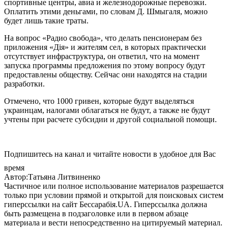
спортивные центры, авиа и железнодорожные перевозки.
Оплатить этими деньгами, по словам Д. Шмыгаля, можно
будет лишь такие траты.
На вопрос «Радио свобода», что делать пенсионерам без
приложения «Дія» и жителям сел, в которых практически
отсутствует инфраструктура, он ответил, что на момент
запуска программы предложения по этому вопросу будут
предоставлены обществу. Сейчас они находятся на стадии
разработки.
Отмечено, что 1000 гривен, которые будут выделяться
украинцам, налогами облагаться не будут, а также не будут
учтены при расчете субсидии и другой социальной помощи.
Подпишитесь на канал и читайте новости в удобное для Вас
время
Автор:Татьяна Литвиненко
Частичное или полное использование материалов разрешается
только при условии прямой и открытой для поисковых систем
гиперссылки на сайт Бессарабія.UA. Гиперссылка должна
быть размещена в подзаголовке или в первом абзаце
материала и вести непосредственно на цитируемый материал.