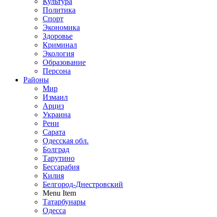
Культура
Политика
Спорт
Экономика
Здоровье
Криминал
Экология
Образование
Персона
Районы
Мир
Измаил
Арциз
Украина
Рени
Сарата
Одесская обл.
Болград
Тарутино
Бессарабия
Килия
Белгород-Днестровский
Menu Item
Татарбунары
Одесса