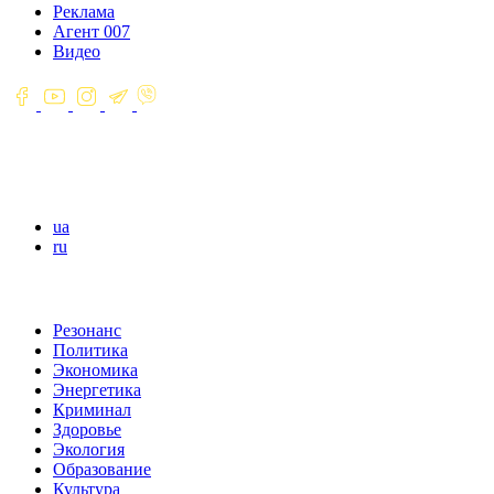
Реклама
Агент 007
Видео
ua
ru
Резонанс
Политика
Экономика
Энергетика
Криминал
Здоровье
Экология
Образование
Культура