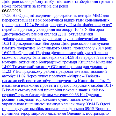
Дністровського району за збут пістолета та зберігання гранати
може потрапити за ґрати на сім років
06/08/2026
17:56
На Одещині звернення до сервісних центрів МВС для
перереєстрації автівок обернулися відкриттям кримінальних
проваджень
17:24
Реалізація проєкту “Ізмаїл. Фабрика-кухня”
перейшла до етапу укладення договору
16:43
У Білгород-
Дністровському районі сталася ДТП: рятувальники
деблокували постраждалу пасажирку з понівеченої автівки
16:21
Прикордонники Білгорода-Дністровського вшанували
пам’ять побратима Кислицького Олега, полеглого у 2014 році
16:02
На Одещині 12-річна дівчинка вистрибнула з балкона
сьомого поверху багатоповерхівки
14:58
На передовій загинув
молодий захисник з Болградської громади Кишлали Михайло
14:09
Тимчасовий захист у ЄС: нові правила для українців
11:23
У Болградському районі працюватиме вакцинальний
автобус
11:02
Через пункт пропуску «Мирне – Табаки»
пасажир рейсового автобуса сполученням Кишинів — Ізмаїл
намагався незаконно провезти партію лікарських засобів
10:17
В Ізмаїльському районі присвоїли почесне звання “Мати-
героїня” трьом багатодітним матерям
09:58
На Одещині
росіяни атакували торговельне судно, завантажене
українською пшеницею: загинув член екіпажу
09:44
В Одесі
під час руху автомобіль провалився під землю
09:15
Ворог не
припиняє терор мирного населення Одещини: постраждало