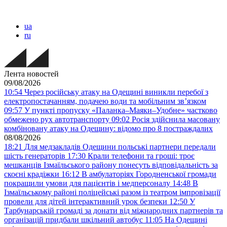
ua
ru
Лента новостей
09/08/2026
10:54
Через російську атаку на Одещині виникли перебої з
електропостачанням, подачею води та мобільним звʼязком
09:57
У пункті пропуску «Паланка–Маяки–Удобне» частково
обмежено рух автотранспорту
09:02
Росія здійснила масовану
комбіновану атаку на Одещину: відомо про 8 постраждалих
08/08/2026
18:21
Для медзакладів Одещини польські партнери передали
шість генераторів
17:30
Крали телефони та гроші: троє
мешканців Ізмаїльського району понесуть відповідальність за
скоєні крадіжки
16:12
В амбулаторіях Городненської громади
покращили умови для пацієнтів і медперсоналу
14:48
В
Ізмаїльському районі поліцейські разом із театром імпровізації
провели для дітей інтерактивний урок безпеки
12:50
У
Тарбунарській громаді за донати від міжнародних партнерів та
організацій придбали шкільний автобус
11:05
На Одещині