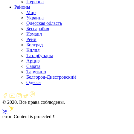
Персона
Районы
Мир
Украина
Одесская область
Бессарабия
Измаил
Рени
Болград
Килия
Татарбунары
Арциз
Сарата
Тарутино
Белгород-Днестровский
Одесса
© 2020. Все права соблюдены.
by
error:
Content is protected !!