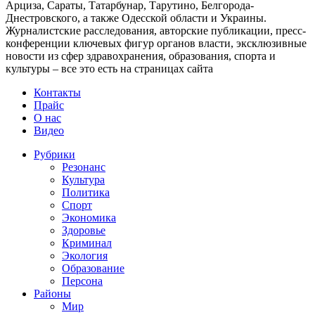
Арциза, Сараты, Татарбунар, Тарутино, Белгорода-
Днестровского, а также Одесской области и Украины.
Журналистские расследования, авторские публикации, пресс-
конференции ключевых фигур органов власти, эксклюзивные
новости из сфер здравохранения, образования, спорта и
культуры – все это есть на страницах сайта
Контакты
Прайс
О нас
Видео
Рубрики
Резонанс
Культура
Политика
Спорт
Экономика
Здоровье
Криминал
Экология
Образование
Персона
Районы
Мир