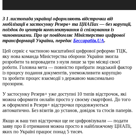
З 1 листопада українці оформляють відстрочки від
мобілізації в застосунку Резерв+ та ЦНАПах — без корупції,
поїздок до центрів комплектування й спілкування із
чиновниками. Про це повідомляє Міністерство цифрової
трансформації України, передає
Бессарабія.UA
.
Цей сервіс є частиною масштабної цифрової реформи ТЦК,
яку нова команда Міністерства оборони України змогла
розробити та впровадити з нуля лише за три місяці своєї
роботи. Головна мета — повністю прибрати людський фактор
із процесу подання документів, унеможливити корупцію
та зробити процес взаємодії з державою максимально
прозорим.
У застосунку Резерв+ уже доступні 10 типів відстрочок, які
можна оформити онлайн просто у своєму смартфоні. До того
ж оформлені в Резерв+ відстрочки продовжуються
автоматично. Без візитів до установ, довідок та стосів паперів.
Якщо ж ваш тип відстрочки ще не цифровізували — подати
заяву про її отримання можна просто в найближчому ЦНАПі,
яких по Україні працює понад 5 тисяч.