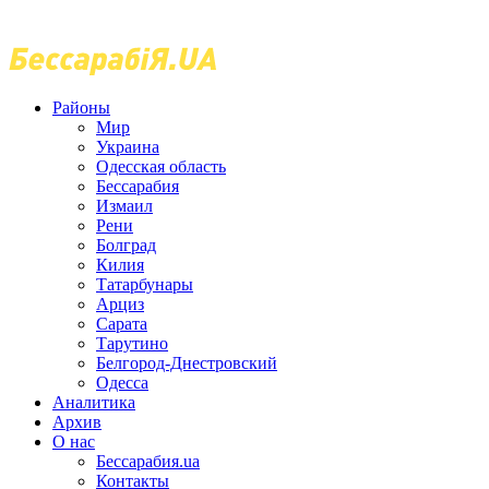
Районы
Мир
Украина
Одесская область
Бессарабия
Измаил
Рени
Болград
Килия
Татарбунары
Арциз
Сарата
Тарутино
Белгород-Днестровский
Одесса
Аналитика
Архив
О нас
Бессарабия.ua
Контакты