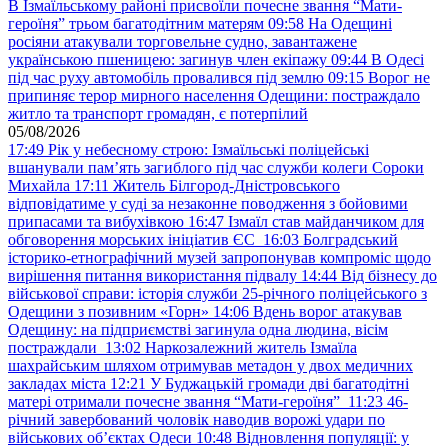
В Ізмаїльському районі присвоїли почесне звання “Мати-
героїня” трьом багатодітним матерям
09:58
На Одещині
росіяни атакували торговельне судно, завантажене
українською пшеницею: загинув член екіпажу
09:44
В Одесі
під час руху автомобіль провалився під землю
09:15
Ворог не
припиняє терор мирного населення Одещини: постраждало
житло та транспорт громадян, є потерпілий
05/08/2026
17:49
Рік у небесному строю: Ізмаїльські поліцейські
вшанували пам’ять загиблого під час служби колеги Сороки
Михайла
17:11
Житель Білгород-Дністровського
відповідатиме у суді за незаконне поводження з бойовими
припасами та вибухівкою
16:47
Ізмаїл став майданчиком для
обговорення морських ініціатив ЄС
16:03
Болградський
історико-етнографічний музей запропонував компроміс щодо
вирішення питання використання підвалу
14:44
Від бізнесу до
військової справи: історія служби 25-річного поліцейського з
Одещини з позивним «Горн»
14:06
Вдень ворог атакував
Одещину: на підприємстві загинула одна людина, вісім
постраждали
13:02
Наркозалежний житель Ізмаїла
шахрайським шляхом отримував метадон у двох медичних
закладах міста
12:21
У Буджацькій громади дві багатодітні
матері отримали почесне звання “Мати-героїня”
11:23
46-
річний завербований чоловік наводив ворожі удари по
військових обʼєктах Одеси
10:48
Відновлення популяції: у