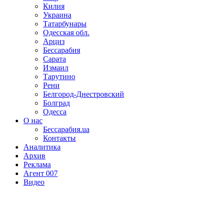
Килия
Украина
Татарбунары
Одесская обл.
Арциз
Бессарабия
Сарата
Измаил
Тарутино
Рени
Белгород-Днестровский
Болград
Одесса
О нас
Бессарабия.ua
Контакты
Аналитика
Архив
Реклама
Агент 007
Видео