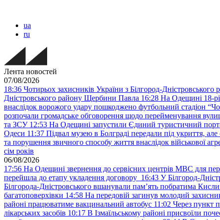
ua
ru
Лента новостей
07/08/2026
18:36
Чотирьох захисників України з Білгород-Дністровського 
Дністровського району Щербини Павла
16:28
На Одещині 18-рі
внаслідок ворожого удару пошкоджено футбольний стадіон “Ч
розпочали громадське обговорення щодо перейменування вулиці
та ЗСУ
12:53
На Одещині запустили Єдиний туристичний портал
Одеси
11:37
Підвал музею в Болграді передали під укриття, ал
та порушення звичного способу життя внаслідок військової агре
сім років
06/08/2026
17:56
На Одещині звернення до сервісних центрів МВС для пер
перейшла до етапу укладення договору
16:43
У Білгород-Дніст
Білгорода-Дністровського вшанували пам’ять побратима Кислиц
багатоповерхівки
14:58
На передовій загинув молодий захисни
районі працюватиме вакцинальний автобус
11:02
Через пункт 
лікарських засобів
10:17
В Ізмаїльському районі присвоїли поч