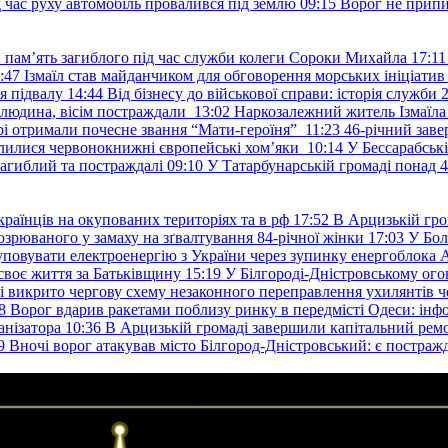
д час руху автомобіль провалився під землю
09:15
Ворог не припи
и пам’ять загиблого під час служби колеги Сороки Михайла
17:11
:47
Ізмаїл став майданчиком для обговорення морських ініціати
я підвалу
14:44
Від бізнесу до військової справи: історія служб
 людина, вісім постраждали
13:02
Наркозалежний житель Ізмаїл
ері отримали почесне звання “Мати-героїня”
11:23
46-річний заве
елилися червонокнижні європейські хом’яки
10:14
У Бессарабськ
загиблий та постраждалі
09:10
У Татарбунарській громаді понад 
раїнців на окупованих територіях та в рф
17:52
В Арцизькій гро
озрюваного у замаху на зґвалтування 84-річної жінки
17:03
У Бол
уповувати електроенергію з України через зупинку енергоблока
своє життя за Батьківщину
15:19
У Білгороді-Дністровському ого
 викрито чергову схему незаконного переправлення ухилянтів ч
8
Ворог вдарив ракетами поблизу ринку в передмісті Одеси: 
анізатора
10:36
В Арцизькій громаді завершили капітальний ремон
9
Вночі ворог атакував місто Білгород-Дністровський: є постраж