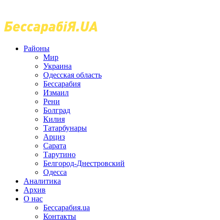
Районы
Мир
Украина
Одесская область
Бессарабия
Измаил
Рени
Болград
Килия
Татарбунары
Арциз
Сарата
Тарутино
Белгород-Днестровский
Одесса
Аналитика
Архив
О нас
Бессарабия.ua
Контакты