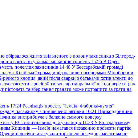
но обірвалося життя звільненого з полону захисника з Білгород-
ропів вартістю у кілька мільйонів гривень
15:56
В Одесі
 честь полеглих захисників
14:48
У Бессарабській громаді
апасу з Кілійської громади відзначили нагородами Міноборони
2-річного хлопця, який після сварки з батьками хотів втекти до
уд стягнути з росії 50 тисяч євро моральної шкоди через страх
т пістолета та зберігання гранати може потрапити за ґрати на
жень
17:24
Реалізація проєкту “Ізмаїл. Фабрика-кухня”
аждалу пасажирку з понівеченої автівки
16:21
Прикордонники
івчинка вистрибнула з балкона сьомого поверху
хист у ЄС: нові правила для українців
11:23
У Болградському
нням Кишинів — Ізмаїл намагався незаконно провезти партію
Одещині росіяни атакували торговельне судно, завантажене