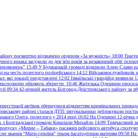
району посмертно відзначено орденом «За мужність»
18:00
Трагіч
чного юнака засудили до дев’яти років за незаконний обіг психот
орноморець”
15:49
У Буджацькій громаді відкрили Алею Слави на
 на честь полеглого поліцейського
14:12
Військовослужбовців з
: які локації представлені
12:02
Ізмаїльські гвардійці виявили 1
е експозицію обіцяють зберегти
10:46
Жителька Одещини просила с
сії
09:34
42-річний житель Білгород-Дністровського району за збу
ереєстрації автівок обернулися відкриттям кримінальних провад
ровському районі сталася ДТП: рятувальники деблокували постр
ького Олега, полеглого у 2014 році
16:02
На Одещині 12-річна д
к з Болградської громади Кишлали Михайло
14:09
Тимчасовий за
пропуску «Мирне – Табаки» пасажир рейсового автобуса сполуче
есне звання “Мати-героїня” трьом багатодітним матерям
09:58
На 