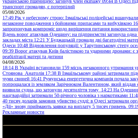
українською пшеницею: загинув член екіпажу
09:44
В Одесі пі
транспорт громадян, є потерпілий
05/08/2026
17:49
Рік у небесному строю: Ізмаїльські поліцейські вшанувал
незаконне поводження з бойовими припасами та вибухівкою
16
запропонував компроміс щодо вирішення питання використанн
Вдень ворог атакував Одещину: на підприємстві загинула одна
закладах міста
12:21
У Буджацькій громади дві багатодітні мат
Одеси
10:48
Відновлення популяції: у Тарутинському степу ос
09:39
Ворог атакував Київ балістикою та ударними дронами: є 
реабілітації матері та дитини
04/08/2026
18:14
В Україні встановили 159 місць незаконного утримання ук
Стоянова Анатолія
17:38
В Ізмаїльському районі затримали під
чуми свиней
16:41
Румунська енергетична компанія почала зак
попрощалася із земляком Зарічнюком Валентином, який віддав 
виявили судна, що затонули десятиліття тому
14:23
На Одещині
нацгвардійці затримали 50-річного чоловіка з наркотиками
11:4
40 тисяч доларів замовив убивство судді: в Одесі затримали орг
«Дії» знову приймають заявки на виплату 5 тисяч гривень
09:1
Рекламные новости