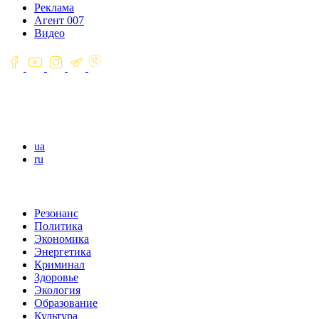
Реклама
Агент 007
Видео
ua
ru
Резонанс
Политика
Экономика
Энергетика
Криминал
Здоровье
Экология
Образование
Культура