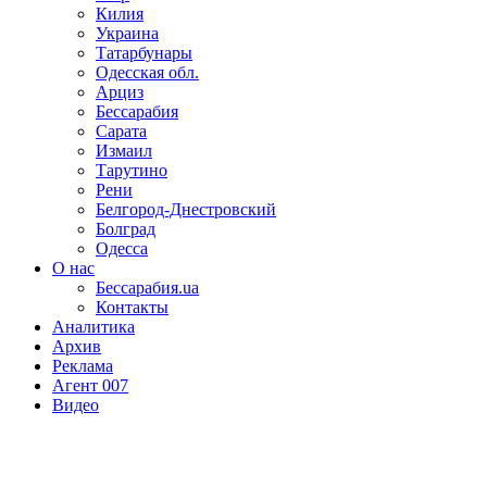
Килия
Украина
Татарбунары
Одесская обл.
Арциз
Бессарабия
Сарата
Измаил
Тарутино
Рени
Белгород-Днестровский
Болград
Одесса
О нас
Бессарабия.ua
Контакты
Аналитика
Архив
Реклама
Агент 007
Видео