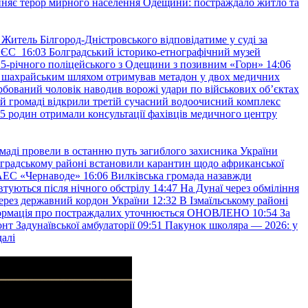
няє терор мирного населення Одещини: постраждало житло та
Житель Білгород-Дністровського відповідатиме у суді за
в ЄС
16:03
Болградський історико-етнографічний музей
и 25-річного поліцейського з Одещини з позивним «Горн»
14:06
а шахрайським шляхом отримував метадон у двох медичних
рбований чоловік наводив ворожі удари по військових обʼєктах
ій громаді відкрили третій сучасний водоочисний комплекс
45 родин отримали консультації фахівців медичного центру
маді провели в останню путь загиблого захисника України
градському районі встановили карантин щодо африканської
 АЕС «Чернаводе»
16:06
Вилківська громада назавжди
втуються після нічного обстрілу
14:47
На Дунаї через обміління
ерез державний кордон України
12:32
В Ізмаїльському районі
інформація про постраждалих уточнюється ОНОВЛЕНО
10:54
За
т Задунаївської амбулаторії
09:51
Пакунок школяра — 2026: у
далі